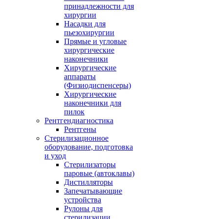
принадлежности для
хирургии
Насадки для
пьезохирургии
Прямые и угловые
хирургические
наконечники
Хирургические
аппараты
(Физиодиспенсеры)
Хирургические
наконечники для
пилок
Рентгендиагностика
Рентгены
Стерилизационное
оборудование, подготовка
и уход
Стерилизаторы
паровые (автоклавы)
Дистилляторы
Запечатывающие
устройства
Рулоны для
стерилизации