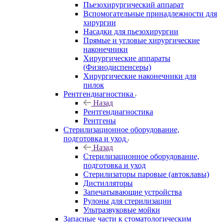
Пьезохирургический аппарат
Вспомогательные принадлежности для
хирургии
Насадки для пьезохирургии
Прямые и угловые хирургические
наконечники
Хирургические аппараты
(Физиодиспенсеры)
Хирургические наконечники для
пилок
Рентгендиагностика
Назад
Рентгендиагностика
Рентгены
Стерилизационное оборудование,
подготовка и уход
Назад
Стерилизационное оборудование,
подготовка и уход
Стерилизаторы паровые (автоклавы)
Дистилляторы
Запечатывающие устройства
Рулоны для стерилизации
Ультразвуковые мойки
Запасные части к стоматологическим