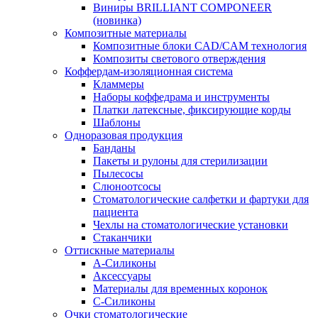
Виниры BRILLIANT COMPONEER
(новинка)
Композитные материалы
Композитные блоки CAD/СAM технология
Композиты светового отверждения
Коффердам-изоляционная система
Кламмеры
Наборы коффедрама и инструменты
Платки латексные, фиксирующие корды
Шаблоны
Одноразовая продукция
Банданы
Пакеты и рулоны для стерилизации
Пылесосы
Слюноотсосы
Стоматологические салфетки и фартуки для
пациента
Чехлы на стоматологические установки
Стаканчики
Оттискные материалы
А-Силиконы
Аксессуары
Материалы для временных коронок
С-Силиконы
Очки стоматологические