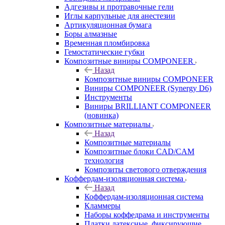
Адгезивы и протравочные гели
Иглы карпульные для анестезии
Артикуляционная бумага
Боры алмазные
Временная пломбировка
Гемостатические губки
Композитные виниры COMPONEER
Назад
Композитные виниры COMPONEER
Виниры COMPONEER (Synergy D6)
Инструменты
Виниры BRILLIANT COMPONEER
(новинка)
Композитные материалы
Назад
Композитные материалы
Композитные блоки CAD/СAM
технология
Композиты светового отверждения
Коффердам-изоляционная система
Назад
Коффердам-изоляционная система
Кламмеры
Наборы коффедрама и инструменты
Платки латексные, фиксирующие