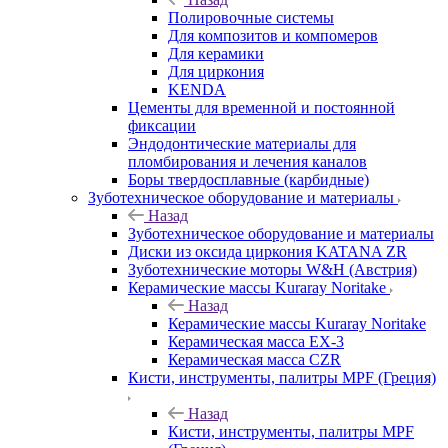
Полировочные системы
Для композитов и компомеров
Для керамики
Для циркония
KENDA
Цементы для временной и постоянной
фиксации
Эндодонтические материалы для
пломбирования и лечения каналов
Боры твердосплавные (карбидные)
Зуботехническое оборудование и материалы
Назад
Зуботехническое оборудование и материалы
Диски из оксида циркония KATANA ZR
Зуботехнические моторы W&H (Австрия)
Керамические массы Kuraray Noritake
Назад
Керамические массы Kuraray Noritake
Керамическая масса EX-3
Керамическая масса CZR
Кисти, инструменты, палитры MPF (Греция)
Назад
Кисти, инструменты, палитры MPF