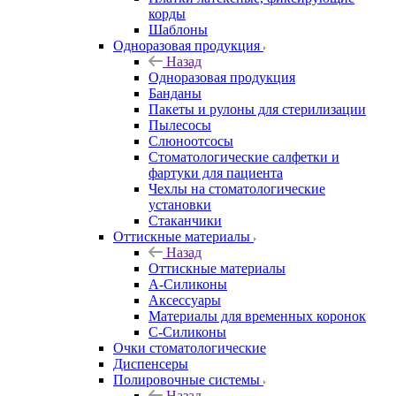
корды
Шаблоны
Одноразовая продукция
Назад
Одноразовая продукция
Банданы
Пакеты и рулоны для стерилизации
Пылесосы
Слюноотсосы
Стоматологические салфетки и
фартуки для пациента
Чехлы на стоматологические
установки
Стаканчики
Оттискные материалы
Назад
Оттискные материалы
А-Силиконы
Аксессуары
Материалы для временных коронок
С-Силиконы
Очки стоматологические
Диспенсеры
Полировочные системы
Назад