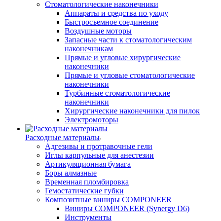
Стоматологические наконечники
Аппараты и средства по уходу
Быстросъемное соединение
Воздушные моторы
Запасные части к стоматологическим
наконечникам
Прямые и угловые хирургические
наконечники
Прямые и угловые стоматологические
наконечники
Турбинные стоматологические
наконечники
Хирургические наконечники для пилок
Электромоторы
Расходные материалы
Адгезивы и протравочные гели
Иглы карпульные для анестезии
Артикуляционная бумага
Боры алмазные
Временная пломбировка
Гемостатические губки
Композитные виниры COMPONEER
Виниры COMPONEER (Synergy D6)
Инструменты