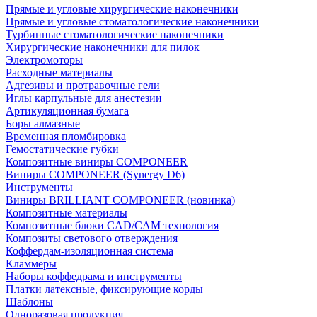
Прямые и угловые хирургические наконечники
Прямые и угловые стоматологические наконечники
Турбинные стоматологические наконечники
Хирургические наконечники для пилок
Электромоторы
Расходные материалы
Адгезивы и протравочные гели
Иглы карпульные для анестезии
Артикуляционная бумага
Боры алмазные
Временная пломбировка
Гемостатические губки
Композитные виниры COMPONEER
Виниры COMPONEER (Synergy D6)
Инструменты
Виниры BRILLIANT COMPONEER (новинка)
Композитные материалы
Композитные блоки CAD/СAM технология
Композиты светового отверждения
Коффердам-изоляционная система
Кламмеры
Наборы коффедрама и инструменты
Платки латексные, фиксирующие корды
Шаблоны
Одноразовая продукция