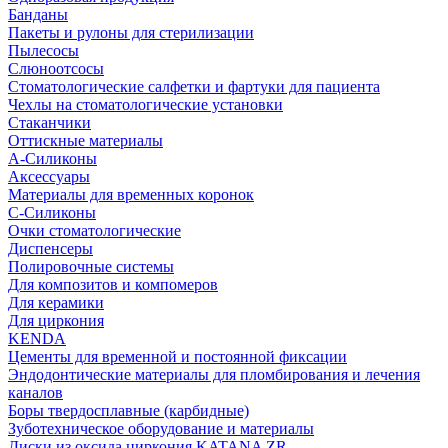
Банданы
Пакеты и рулоны для стерилизации
Пылесосы
Слюноотсосы
Стоматологические салфетки и фартуки для пациента
Чехлы на стоматологические установки
Стаканчики
Оттискные материалы
А-Силиконы
Аксессуары
Материалы для временных коронок
С-Силиконы
Очки стоматологические
Диспенсеры
Полировочные системы
Для композитов и компомеров
Для керамики
Для циркония
KENDA
Цементы для временной и постоянной фиксации
Эндодонтические материалы для пломбирования и лечения
каналов
Боры твердосплавные (карбидные)
Зуботехническое оборудование и материалы
Диски из оксида циркония KATANA ZR