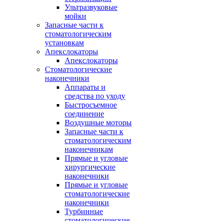
Ультразвуковые
мойки
Запасные части к
стоматологическим
установкам
Апекслокаторы
Апекслокаторы
Стоматологические
наконечники
Аппараты и
средства по уходу
Быстросъемное
соединение
Воздушные моторы
Запасные части к
стоматологическим
наконечникам
Прямые и угловые
хирургические
наконечники
Прямые и угловые
стоматологические
наконечники
Турбинные
стоматологические