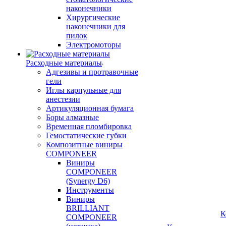
наконечники
Хирургические
наконечники для
пилок
Электромоторы
Расходные материалы
Адгезивы и протравочные
гели
Иглы карпульные для
анестезии
Артикуляционная бумага
Боры алмазные
Временная пломбировка
Гемостатические губки
Композитные виниры
COMPONEER
Виниры
COMPONEER
(Synergy D6)
Инструменты
Виниры
BRILLIANT
К
COMPONEER