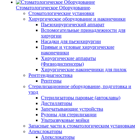
Стоматологическое Оборудование
Стоматологические установки
Хирургическое оборудование и наконечники
Пьезохирургический аппарат
Вспомогательные принадлежности для
хирургии
Насадки для пьезохирургии
Прямые и угловые хирургические
наконечники
Хирургические аппараты
(Физиодиспенсеры)
Хирургические наконечники для пилок
Рентгендиагностика
Рентгены
Стерилизационное оборудование, подготовка и
уход
Стерилизаторы паровые (автоклавы)
Дистилляторы
Запечатывающие устройства
Рулоны для стерилизации
Ультразвуковые мойки
Запасные части к стоматологическим установкам
Апекслокаторы
Апекслокаторы