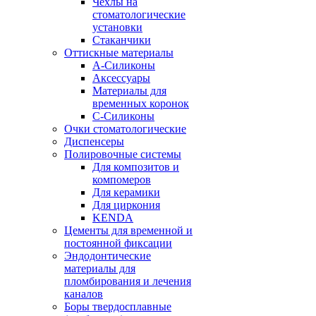
Чехлы на
стоматологические
установки
Стаканчики
Оттискные материалы
А-Силиконы
Аксессуары
Материалы для
временных коронок
С-Силиконы
Очки стоматологические
Диспенсеры
Полировочные системы
Для композитов и
компомеров
Для керамики
Для циркония
KENDA
Цементы для временной и
постоянной фиксации
Эндодонтические
материалы для
пломбирования и лечения
каналов
Боры твердосплавные