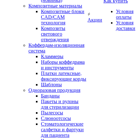
(новинка)
Как купить
Композитные материалы
Композитные блоки
Условия
CAD/СAM
оплаты
Акции
технология
Условия
Композиты
доставки
светового
отверждения
Коффердам-изоляционная
система
Кламмеры
Наборы коффедрама
и инструменты
Платки латексные,
фиксирующие корды
Шаблоны
Одноразовая продукция
Банданы
Пакеты и рулоны
для стерилизации
Пылесосы
Слюноотсосы
Стоматологические
салфетки и фартуки
для пациента