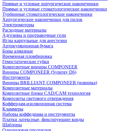
Прямые и угловые хирургические наконечники
Прямые и угловые стоматологические наконечники
Турбинные стоматологические наконечники
Хирургические наконечники для пилок
Электромоторы
Расходные материалы
Адгезивы и протравочные гели
Иглы карпульные для анестезии
Артикуляционная бумага
Боры алмазные
Временная пломбировка
Гемостатические губки
Композитные виниры COMPONEER
Виниры COMPONEER (Synergy D6)
Инструменты
Виниры BRILLIANT COMPONEER (новинка)
Композитные материалы
Композитные блоки CAD/СAM технология
Композиты светового отверждения
Коффердам-изоляционная система
Кламмеры
Наборы коффедрама и инструменты
Платки латексные, фиксирующие корды
Шаблоны
Одноразовая продукция