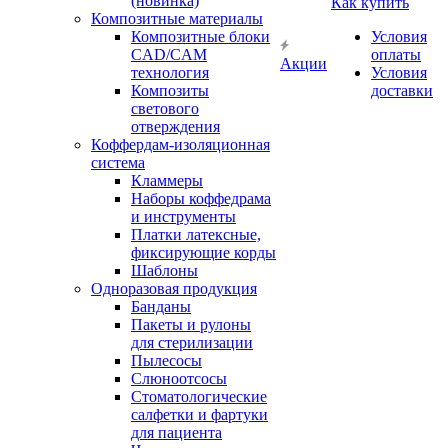
(новинка)
Как купить
Композитные материалы
Композитные блоки
Условия
CAD/СAM
оплаты
Акции
технология
Условия
Композиты
доставки
светового
отверждения
Коффердам-изоляционная
система
Кламмеры
Наборы коффедрама
и инструменты
Платки латексные,
фиксирующие корды
Шаблоны
Одноразовая продукция
Банданы
Пакеты и рулоны
для стерилизации
Пылесосы
Слюноотсосы
Стоматологические
салфетки и фартуки
для пациента