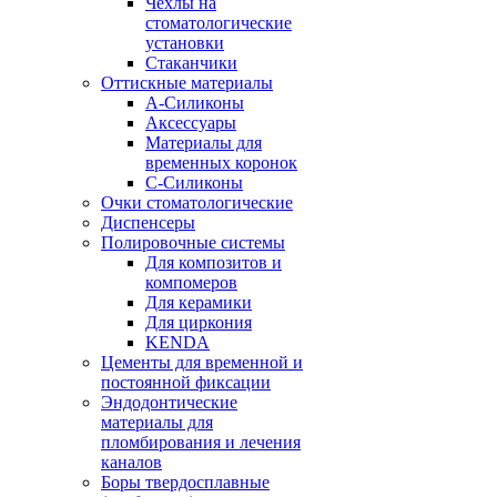
Чехлы на
стоматологические
установки
Стаканчики
Оттискные материалы
А-Силиконы
Аксессуары
Материалы для
временных коронок
С-Силиконы
Очки стоматологические
Диспенсеры
Полировочные системы
Для композитов и
компомеров
Для керамики
Для циркония
KENDA
Цементы для временной и
постоянной фиксации
Эндодонтические
материалы для
пломбирования и лечения
каналов
Боры твердосплавные