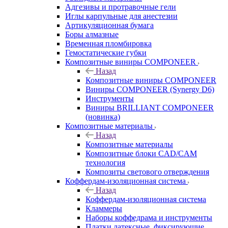
Адгезивы и протравочные гели
Иглы карпульные для анестезии
Артикуляционная бумага
Боры алмазные
Временная пломбировка
Гемостатические губки
Композитные виниры COMPONEER
Назад
Композитные виниры COMPONEER
Виниры COMPONEER (Synergy D6)
Инструменты
Виниры BRILLIANT COMPONEER
(новинка)
Композитные материалы
Назад
Композитные материалы
Композитные блоки CAD/СAM
технология
Композиты светового отверждения
Коффердам-изоляционная система
Назад
Коффердам-изоляционная система
Кламмеры
Наборы коффедрама и инструменты
Платки латексные, фиксирующие