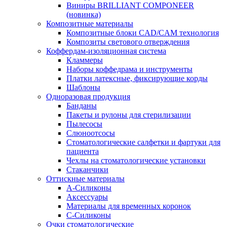
Виниры BRILLIANT COMPONEER
(новинка)
Композитные материалы
Композитные блоки CAD/СAM технология
Композиты светового отверждения
Коффердам-изоляционная система
Кламмеры
Наборы коффедрама и инструменты
Платки латексные, фиксирующие корды
Шаблоны
Одноразовая продукция
Банданы
Пакеты и рулоны для стерилизации
Пылесосы
Слюноотсосы
Стоматологические салфетки и фартуки для
пациента
Чехлы на стоматологические установки
Стаканчики
Оттискные материалы
А-Силиконы
Аксессуары
Материалы для временных коронок
С-Силиконы
Очки стоматологические