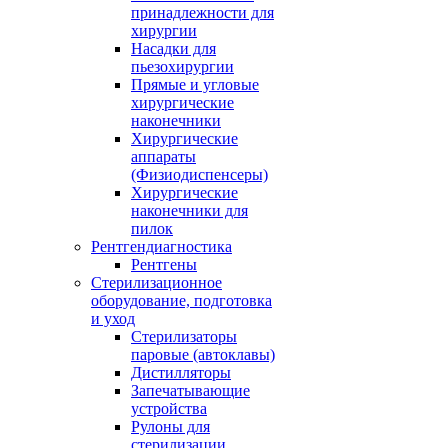
принадлежности для
хирургии
Насадки для
пьезохирургии
Прямые и угловые
хирургические
наконечники
Хирургические
аппараты
(Физиодиспенсеры)
Хирургические
наконечники для
пилок
Рентгендиагностика
Рентгены
Стерилизационное
оборудование, подготовка
и уход
Стерилизаторы
паровые (автоклавы)
Дистилляторы
Запечатывающие
устройства
Рулоны для
стерилизации