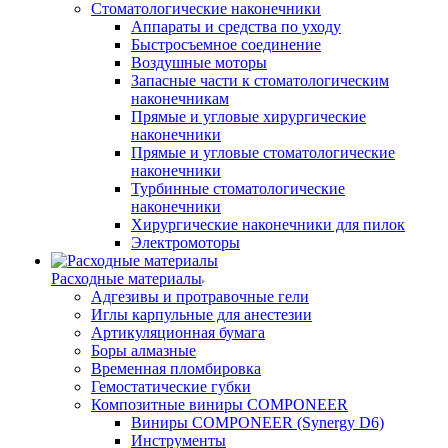
Стоматологические наконечники
Аппараты и средства по уходу
Быстросъемное соединение
Воздушные моторы
Запасные части к стоматологическим
наконечникам
Прямые и угловые хирургические
наконечники
Прямые и угловые стоматологические
наконечники
Турбинные стоматологические
наконечники
Хирургические наконечники для пилок
Электромоторы
Расходные материалы
Адгезивы и протравочные гели
Иглы карпульные для анестезии
Артикуляционная бумага
Боры алмазные
Временная пломбировка
Гемостатические губки
Композитные виниры COMPONEER
Виниры COMPONEER (Synergy D6)
Инструменты