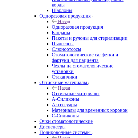
корды
Шаблоны
Одноразовая продукция
Назад
Одноразовая продукция
Банданы
Пакеты и рулоны для стерилизации
Пылесосы
Слюноотсосы
Стоматологические салфетки и
фартуки для пациента
Чехлы на стоматологические
установки
Стаканчики
Оттискные материалы
Назад
Оттискные материалы
А-Силиконы
Аксессуары
Материалы для временных коронок
С-Силиконы
Очки стоматологические
Диспенсеры
Полировочные системы
Назад