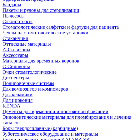
Банданы
Пакеты и рулоны для стерилизации
Пылесосы
Слюноотсосы
Стоматологические салфетки и фартуки для пациента
Чехлы на стоматологические установки
Стаканчики
Оттискные материалы
А-Силиконы
Аксессуары
Материалы для временных коронок
С-Силиконы
Очки стоматологические
Диспенсеры
Полировочные системы
Для композитов и компомеров
Для керамики
Для циркония
KENDA
Цементы для временной и постоянной фиксации
Эндодонтические материалы для пломбирования и лечения
каналов
Боры твердосплавные (карбидные)
Зуботехническое оборудование и материалы
Диски из оксида циркония KATANA ZR