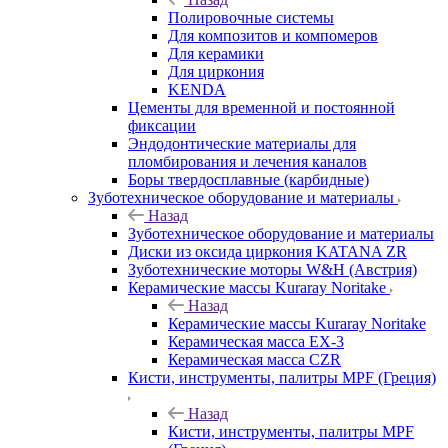
Полировочные системы
Для композитов и компомеров
Для керамики
Для циркония
KENDA
Цементы для временной и постоянной
фиксации
Эндодонтические материалы для
пломбирования и лечения каналов
Боры твердосплавные (карбидные)
Зуботехническое оборудование и материалы
Назад
Зуботехническое оборудование и материалы
Диски из оксида циркония KATANA ZR
Зуботехнические моторы W&H (Австрия)
Керамические массы Kuraray Noritake
Назад
Керамические массы Kuraray Noritake
Керамическая масса EX-3
Керамическая масса CZR
Кисти, инструменты, палитры MPF (Греция)
Назад
Кисти, инструменты, палитры MPF