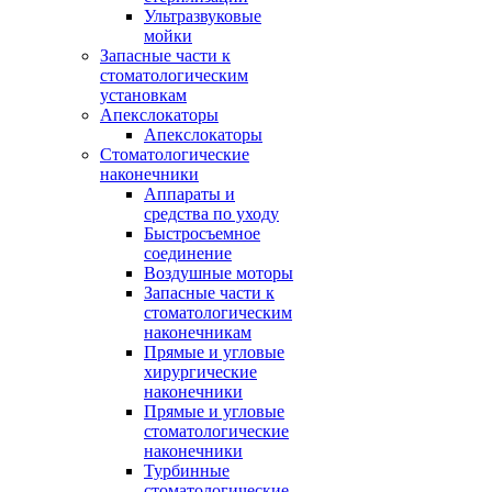
Ультразвуковые
мойки
Запасные части к
стоматологическим
установкам
Апекслокаторы
Апекслокаторы
Стоматологические
наконечники
Аппараты и
средства по уходу
Быстросъемное
соединение
Воздушные моторы
Запасные части к
стоматологическим
наконечникам
Прямые и угловые
хирургические
наконечники
Прямые и угловые
стоматологические
наконечники
Турбинные
стоматологические