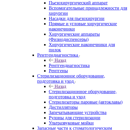
Пьезохирургический аппарат
Вспомогательные принадлежности для
хирургии
Насадки для пьезохирургии
Прямые и угловые хирургические
наконечники
Хирургические аппараты
(Физиодиспенсеры)
Хирургические наконечники для
пилок
Рентгендиагностика
Назад
Рентгендиагностика
Рентгены
Стерилизационное оборудование,
подготовка и уход
Назад
Стерилизационное оборудование,
подготовка и уход
Стерилизаторы паровые (автоклавы)
Дистилляторы
Запечатывающие устройства
Рулоны для стерилизации
Ультразвуковые мойки
Запасные части к стоматологическим