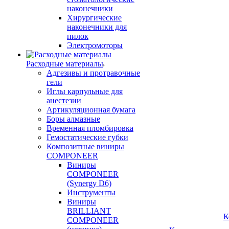
наконечники
Хирургические
наконечники для
пилок
Электромоторы
Расходные материалы
Адгезивы и протравочные
гели
Иглы карпульные для
анестезии
Артикуляционная бумага
Боры алмазные
Временная пломбировка
Гемостатические губки
Композитные виниры
COMPONEER
Виниры
COMPONEER
(Synergy D6)
Инструменты
Виниры
BRILLIANT
К
COMPONEER