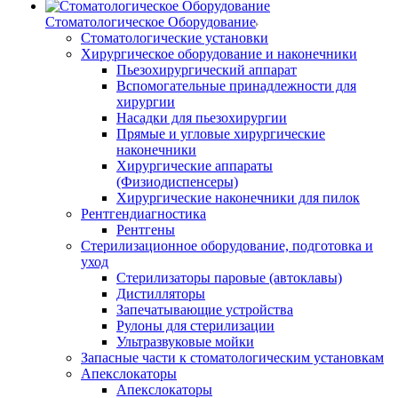
Стоматологическое Оборудование
Стоматологические установки
Хирургическое оборудование и наконечники
Пьезохирургический аппарат
Вспомогательные принадлежности для
хирургии
Насадки для пьезохирургии
Прямые и угловые хирургические
наконечники
Хирургические аппараты
(Физиодиспенсеры)
Хирургические наконечники для пилок
Рентгендиагностика
Рентгены
Стерилизационное оборудование, подготовка и
уход
Стерилизаторы паровые (автоклавы)
Дистилляторы
Запечатывающие устройства
Рулоны для стерилизации
Ультразвуковые мойки
Запасные части к стоматологическим установкам
Апекслокаторы
Апекслокаторы