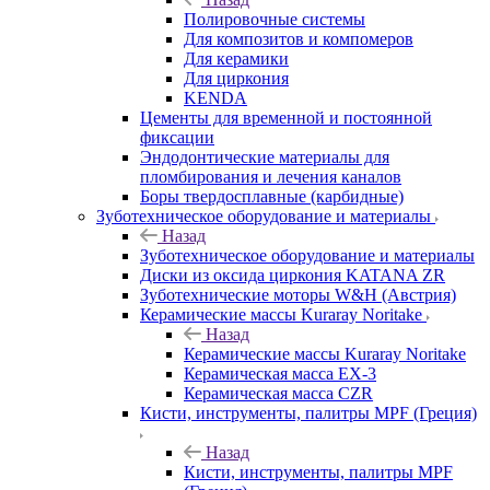
Полировочные системы
Для композитов и компомеров
Для керамики
Для циркония
KENDA
Цементы для временной и постоянной
фиксации
Эндодонтические материалы для
пломбирования и лечения каналов
Боры твердосплавные (карбидные)
Зуботехническое оборудование и материалы
Назад
Зуботехническое оборудование и материалы
Диски из оксида циркония KATANA ZR
Зуботехнические моторы W&H (Австрия)
Керамические массы Kuraray Noritake
Назад
Керамические массы Kuraray Noritake
Керамическая масса EX-3
Керамическая масса CZR
Кисти, инструменты, палитры MPF (Греция)
Назад
Кисти, инструменты, палитры MPF