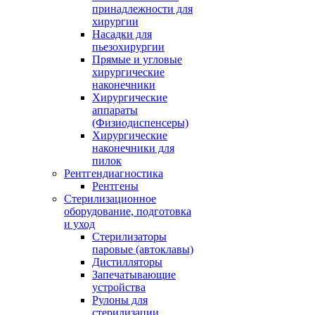
принадлежности для
хирургии
Насадки для
пьезохирургии
Прямые и угловые
хирургические
наконечники
Хирургические
аппараты
(Физиодиспенсеры)
Хирургические
наконечники для
пилок
Рентгендиагностика
Рентгены
Стерилизационное
оборудование, подготовка
и уход
Стерилизаторы
паровые (автоклавы)
Дистилляторы
Запечатывающие
устройства
Рулоны для
стерилизации