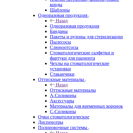
корды
Шаблоны
Одноразовая продукция
Назад
Одноразовая продукция
Банданы
Пакеты и рулоны для стерилизации
Пылесосы
Слюноотсосы
Стоматологические салфетки и
фартуки для пациента
Чехлы на стоматологические
установки
Стаканчики
Оттискные материалы
Назад
Оттискные материалы
А-Силиконы
Аксессуары
Материалы для временных коронок
С-Силиконы
Очки стоматологические
Диспенсеры
Полировочные системы
Назад