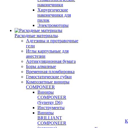
наконечники
Хирургические
наконечники для
пилок
Электромоторы
Расходные материалы
Адгезивы и протравочные
гели
Иглы карпульные для
анестезии
Артикуляционная бумага
Боры алмазные
Временная пломбировка
Гемостатические губки
Композитные виниры
COMPONEER
Виниры
COMPONEER
(Synergy D6)
Инструменты
Виниры
BRILLIANT
К
COMPONEER