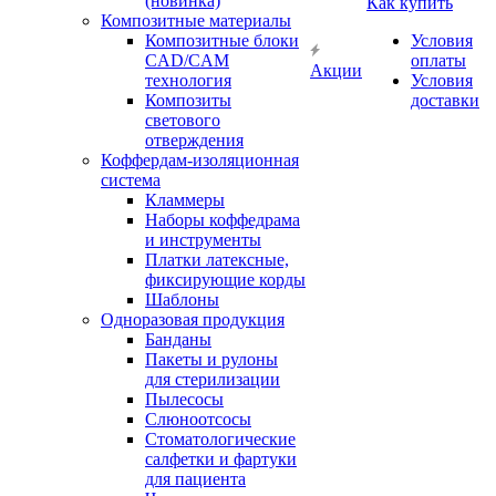
(новинка)
Как купить
Композитные материалы
Композитные блоки
Условия
CAD/СAM
оплаты
Акции
технология
Условия
Композиты
доставки
светового
отверждения
Коффердам-изоляционная
система
Кламмеры
Наборы коффедрама
и инструменты
Платки латексные,
фиксирующие корды
Шаблоны
Одноразовая продукция
Банданы
Пакеты и рулоны
для стерилизации
Пылесосы
Слюноотсосы
Стоматологические
салфетки и фартуки
для пациента