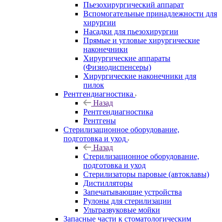
Пьезохирургический аппарат
Вспомогательные принадлежности для
хирургии
Насадки для пьезохирургии
Прямые и угловые хирургические
наконечники
Хирургические аппараты
(Физиодиспенсеры)
Хирургические наконечники для
пилок
Рентгендиагностика
Назад
Рентгендиагностика
Рентгены
Стерилизационное оборудование,
подготовка и уход
Назад
Стерилизационное оборудование,
подготовка и уход
Стерилизаторы паровые (автоклавы)
Дистилляторы
Запечатывающие устройства
Рулоны для стерилизации
Ультразвуковые мойки
Запасные части к стоматологическим