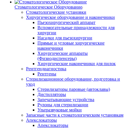
Стоматологическое Оборудование
Стоматологические установки
Хирургическое оборудование и наконечники
Пьезохирургический аппарат
Вспомогательные принадлежности для
хирургии
Насадки для пьезохирургии
Прямые и угловые хирургические
наконечники
Хирургические аппараты
(Физиодиспенсеры)
Хирургические наконечники для пилок
Рентгендиагностика
Рентгены
Стерилизационное оборудование, подготовка и
уход
Стерилизаторы паровые (автоклавы)
Дистилляторы
Запечатывающие устройства
Рулоны для стерилизации
Ультразвуковые мойки
Запасные части к стоматологическим установкам
Апекслокаторы
Апекслокаторы