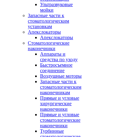
Ультразвуковые
мойки
Запасные части к
стоматологическим
установкам
Апекслокаторы
Апекслокаторы
Стоматологические
наконечники
Аппараты и
средства по уходу
Быстросъемное
соединение
Воздушные моторы
Запасные части к
стоматологическим
наконечникам
Прямые и угловые
хирургические
наконечники
Прямые и угловые
стоматологические
наконечники
Турбинные
стоматологические