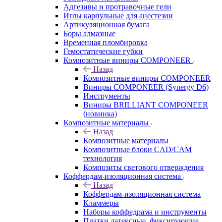
Адгезивы и протравочные гели
Иглы карпульные для анестезии
Артикуляционная бумага
Боры алмазные
Временная пломбировка
Гемостатические губки
Композитные виниры COMPONEER
Назад
Композитные виниры COMPONEER
Виниры COMPONEER (Synergy D6)
Инструменты
Виниры BRILLIANT COMPONEER
(новинка)
Композитные материалы
Назад
Композитные материалы
Композитные блоки CAD/СAM
технология
Композиты светового отверждения
Коффердам-изоляционная система
Назад
Коффердам-изоляционная система
Кламмеры
Наборы коффедрама и инструменты
Платки латексные, фиксирующие