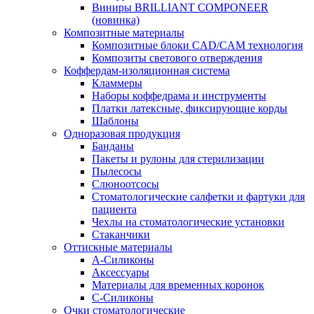
Виниры BRILLIANT COMPONEER
(новинка)
Композитные материалы
Композитные блоки CAD/СAM технология
Композиты светового отверждения
Коффердам-изоляционная система
Кламмеры
Наборы коффедрама и инструменты
Платки латексные, фиксирующие корды
Шаблоны
Одноразовая продукция
Банданы
Пакеты и рулоны для стерилизации
Пылесосы
Слюноотсосы
Стоматологические салфетки и фартуки для
пациента
Чехлы на стоматологические установки
Стаканчики
Оттискные материалы
А-Силиконы
Аксессуары
Материалы для временных коронок
С-Силиконы
Очки стоматологические