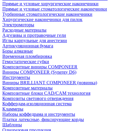
Прямые и угловые хирургические наконечники
Прямые и угловые стоматологические наконечники
Турбинные стоматологические наконечники
Хирургические наконечники для пилок
Электромоторы
Расходные материалы
Адгезивы и протравочные гели
Иглы карпульные для анестезии
Артикуляционная бумага
Боры алмазные
Временная пломбировка
Гемостатические губки
Композитные виниры COMPONEER
Виниры COMPONEER (Synergy D6)
Инструменты
Виниры BRILLIANT COMPONEER (новинка)
Композитные материалы
Композитные блоки CAD/СAM технология
Композиты светового отверждения
Коффердам-изоляционная система
Кламмеры
Наборы коффедрама и инструменты
Платки латексные, фиксирующие корды
Шаблоны
Одноразовая продукция