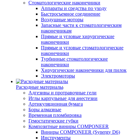
Стоматологические наконечники
Аппараты и средства по уходу
Быстросъемное соединение
Воздушные моторы
Запасные части к стоматологическим
наконечникам
Прямые и угловые хирургические
наконечники
Прямые и угловые стоматологические
наконечники
Турбинные стоматологические
наконечники
Хирургические наконечники для пилок
Электромоторы
Расходные материалы
Адгезивы и протравочные гели
Иглы карпульные для анестезии
Артикуляционная бумага
Боры алмазные
Временная пломбировка
Гемостатические губки
Композитные виниры COMPONEER
Виниры COMPONEER (Synergy D6)
Инструменты