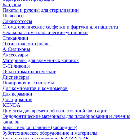
Банданы
Пакеты и рулоны для стерилизации
Пылесосы
Слюноотсосы
Стоматологические салфетки и фартуки для пациента
Чехлы на стоматологические установки
Стаканчики
Оттискные материалы
А-Силиконы
Аксессуары
Материалы для временных коронок
С-Силиконы
Очки стоматологические
Диспенсеры
Полировочные системы
Для композитов и компомеров
Для керамики
Для циркония
KENDA
Цементы для временной и постоянной фиксации
Эндодонтические материалы для пломбирования и лечения
каналов
Боры твердосплавные (карбидные)
Зуботехническое оборудование и материалы
Диски из оксида циркония KATANA ZR