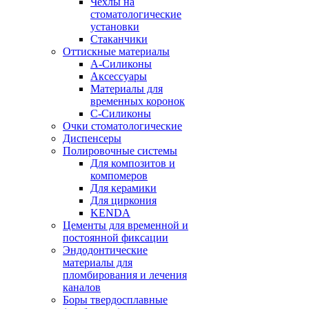
Чехлы на
стоматологические
установки
Стаканчики
Оттискные материалы
А-Силиконы
Аксессуары
Материалы для
временных коронок
С-Силиконы
Очки стоматологические
Диспенсеры
Полировочные системы
Для композитов и
компомеров
Для керамики
Для циркония
KENDA
Цементы для временной и
постоянной фиксации
Эндодонтические
материалы для
пломбирования и лечения
каналов
Боры твердосплавные