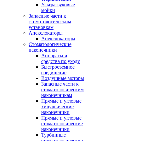
Ультразвуковые
мойки
Запасные части к
стоматологическим
установкам
Апекслокаторы
Апекслокаторы
Стоматологические
наконечники
Аппараты и
средства по уходу
Быстросъемное
соединение
Воздушные моторы
Запасные части к
стоматологическим
наконечникам
Прямые и угловые
хирургические
наконечники
Прямые и угловые
стоматологические
наконечники
Турбинные
стоматологические