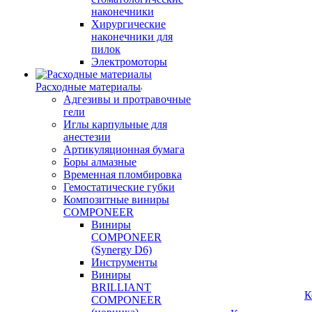
наконечники
Хирургические
наконечники для
пилок
Электромоторы
Расходные материалы
Адгезивы и протравочные
гели
Иглы карпульные для
анестезии
Артикуляционная бумага
Боры алмазные
Временная пломбировка
Гемостатические губки
Композитные виниры
COMPONEER
Виниры
COMPONEER
(Synergy D6)
Инструменты
Виниры
BRILLIANT
К
COMPONEER