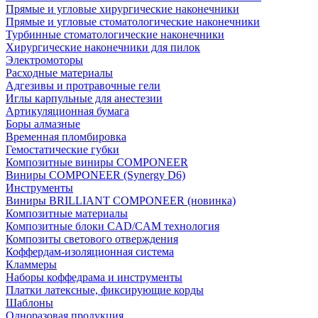
Прямые и угловые хирургические наконечники
Прямые и угловые стоматологические наконечники
Турбинные стоматологические наконечники
Хирургические наконечники для пилок
Электромоторы
Расходные материалы
Адгезивы и протравочные гели
Иглы карпульные для анестезии
Артикуляционная бумага
Боры алмазные
Временная пломбировка
Гемостатические губки
Композитные виниры COMPONEER
Виниры COMPONEER (Synergy D6)
Инструменты
Виниры BRILLIANT COMPONEER (новинка)
Композитные материалы
Композитные блоки CAD/СAM технология
Композиты светового отверждения
Коффердам-изоляционная система
Кламмеры
Наборы коффедрама и инструменты
Платки латексные, фиксирующие корды
Шаблоны
Одноразовая продукция