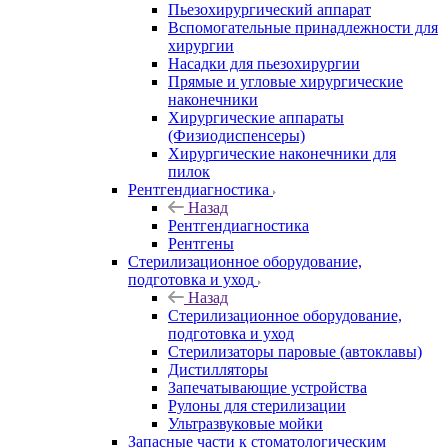
Пьезохирургический аппарат
Вспомогательные принадлежности для
хирургии
Насадки для пьезохирургии
Прямые и угловые хирургические
наконечники
Хирургические аппараты
(Физиодиспенсеры)
Хирургические наконечники для
пилок
Рентгендиагностика
Назад
Рентгендиагностика
Рентгены
Стерилизационное оборудование,
подготовка и уход
Назад
Стерилизационное оборудование,
подготовка и уход
Стерилизаторы паровые (автоклавы)
Дистилляторы
Запечатывающие устройства
Рулоны для стерилизации
Ультразвуковые мойки
Запасные части к стоматологическим