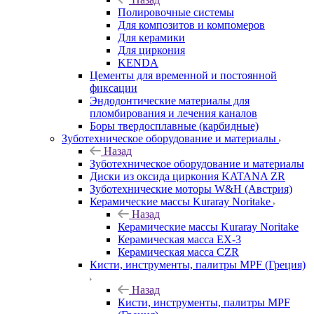
Полировочные системы
Для композитов и компомеров
Для керамики
Для циркония
KENDA
Цементы для временной и постоянной
фиксации
Эндодонтические материалы для
пломбирования и лечения каналов
Боры твердосплавные (карбидные)
Зуботехническое оборудование и материалы
Назад
Зуботехническое оборудование и материалы
Диски из оксида циркония KATANA ZR
Зуботехнические моторы W&H (Австрия)
Керамические массы Kuraray Noritake
Назад
Керамические массы Kuraray Noritake
Керамическая масса EX-3
Керамическая масса CZR
Кисти, инструменты, палитры MPF (Греция)
Назад
Кисти, инструменты, палитры MPF