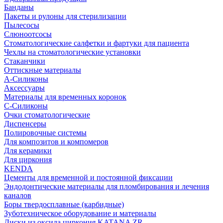
Банданы
Пакеты и рулоны для стерилизации
Пылесосы
Слюноотсосы
Стоматологические салфетки и фартуки для пациента
Чехлы на стоматологические установки
Стаканчики
Оттискные материалы
А-Силиконы
Аксессуары
Материалы для временных коронок
С-Силиконы
Очки стоматологические
Диспенсеры
Полировочные системы
Для композитов и компомеров
Для керамики
Для циркония
KENDA
Цементы для временной и постоянной фиксации
Эндодонтические материалы для пломбирования и лечения
каналов
Боры твердосплавные (карбидные)
Зуботехническое оборудование и материалы
Диски из оксида циркония KATANA ZR