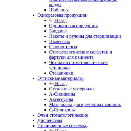
корды
Шаблоны
Одноразовая продукция
Назад
Одноразовая продукция
Банданы
Пакеты и рулоны для стерилизации
Пылесосы
Слюноотсосы
Стоматологические салфетки и
фартуки для пациента
Чехлы на стоматологические
установки
Стаканчики
Оттискные материалы
Назад
Оттискные материалы
А-Силиконы
Аксессуары
Материалы для временных коронок
С-Силиконы
Очки стоматологические
Диспенсеры
Полировочные системы
Назад