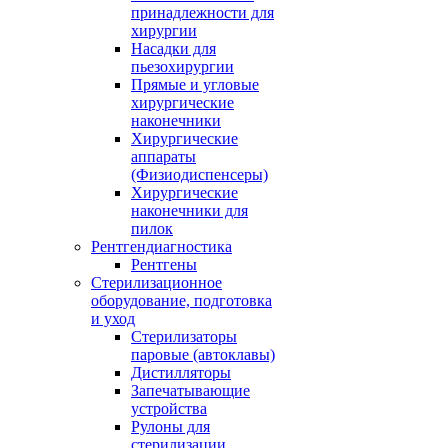
принадлежности для
хирургии
Насадки для
пьезохирургии
Прямые и угловые
хирургические
наконечники
Хирургические
аппараты
(Физиодиспенсеры)
Хирургические
наконечники для
пилок
Рентгендиагностика
Рентгены
Стерилизационное
оборудование, подготовка
и уход
Стерилизаторы
паровые (автоклавы)
Дистилляторы
Запечатывающие
устройства
Рулоны для
стерилизации