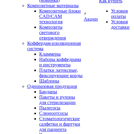
(новинка)
Как купить
Композитные материалы
Композитные блоки
Условия
CAD/СAM
оплаты
Акции
технология
Условия
Композиты
доставки
светового
отверждения
Коффердам-изоляционная
система
Кламмеры
Наборы коффедрама
и инструменты
Платки латексные,
фиксирующие корды
Шаблоны
Одноразовая продукция
Банданы
Пакеты и рулоны
для стерилизации
Пылесосы
Слюноотсосы
Стоматологические
салфетки и фартуки
для пациента