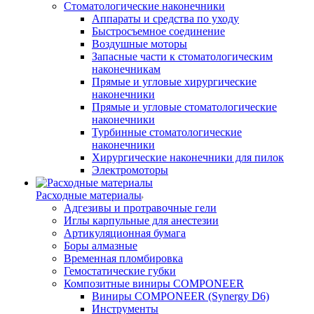
Стоматологические наконечники
Аппараты и средства по уходу
Быстросъемное соединение
Воздушные моторы
Запасные части к стоматологическим
наконечникам
Прямые и угловые хирургические
наконечники
Прямые и угловые стоматологические
наконечники
Турбинные стоматологические
наконечники
Хирургические наконечники для пилок
Электромоторы
Расходные материалы
Адгезивы и протравочные гели
Иглы карпульные для анестезии
Артикуляционная бумага
Боры алмазные
Временная пломбировка
Гемостатические губки
Композитные виниры COMPONEER
Виниры COMPONEER (Synergy D6)
Инструменты