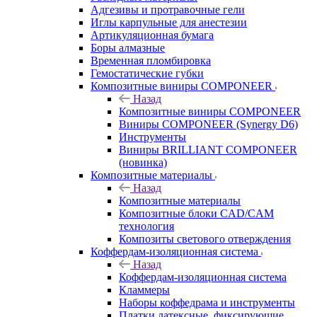
Адгезивы и протравочные гели
Иглы карпульные для анестезии
Артикуляционная бумага
Боры алмазные
Временная пломбировка
Гемостатические губки
Композитные виниры COMPONEER
Назад
Композитные виниры COMPONEER
Виниры COMPONEER (Synergy D6)
Инструменты
Виниры BRILLIANT COMPONEER
(новинка)
Композитные материалы
Назад
Композитные материалы
Композитные блоки CAD/СAM
технология
Композиты светового отверждения
Коффердам-изоляционная система
Назад
Коффердам-изоляционная система
Кламмеры
Наборы коффедрама и инструменты
Платки латексные, фиксирующие