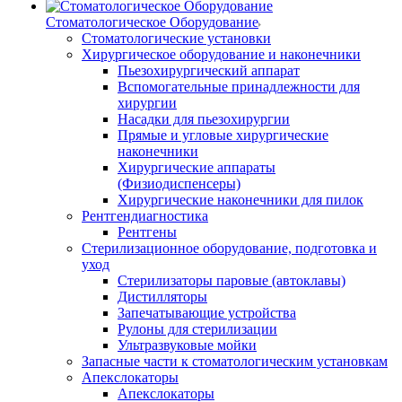
Стоматологическое Оборудование
Стоматологические установки
Хирургическое оборудование и наконечники
Пьезохирургический аппарат
Вспомогательные принадлежности для
хирургии
Насадки для пьезохирургии
Прямые и угловые хирургические
наконечники
Хирургические аппараты
(Физиодиспенсеры)
Хирургические наконечники для пилок
Рентгендиагностика
Рентгены
Стерилизационное оборудование, подготовка и
уход
Стерилизаторы паровые (автоклавы)
Дистилляторы
Запечатывающие устройства
Рулоны для стерилизации
Ультразвуковые мойки
Запасные части к стоматологическим установкам
Апекслокаторы
Апекслокаторы