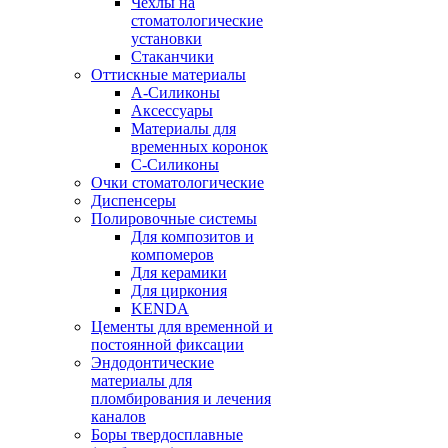
Чехлы на
стоматологические
установки
Стаканчики
Оттискные материалы
А-Силиконы
Аксессуары
Материалы для
временных коронок
С-Силиконы
Очки стоматологические
Диспенсеры
Полировочные системы
Для композитов и
компомеров
Для керамики
Для циркония
KENDA
Цементы для временной и
постоянной фиксации
Эндодонтические
материалы для
пломбирования и лечения
каналов
Боры твердосплавные