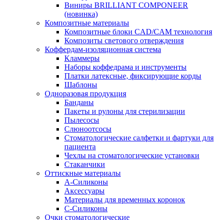
Виниры BRILLIANT COMPONEER
(новинка)
Композитные материалы
Композитные блоки CAD/СAM технология
Композиты светового отверждения
Коффердам-изоляционная система
Кламмеры
Наборы коффедрама и инструменты
Платки латексные, фиксирующие корды
Шаблоны
Одноразовая продукция
Банданы
Пакеты и рулоны для стерилизации
Пылесосы
Слюноотсосы
Стоматологические салфетки и фартуки для
пациента
Чехлы на стоматологические установки
Стаканчики
Оттискные материалы
А-Силиконы
Аксессуары
Материалы для временных коронок
С-Силиконы
Очки стоматологические