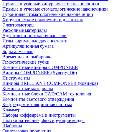
Прямые и угловые хирургические наконечники
Прямые и угловые стоматологические наконечники
Турбинные стоматологические наконечники
Хирургические наконечники для пилок
Электромоторы
Расходные материалы
Адгезивы и протравочные гели
Иглы карпульные для анестезии
Артикуляционная бумага
Боры алмазные
Временная пломбировка
Гемостатические губки
Композитные виниры COMPONEER
Виниры COMPONEER (Synergy D6)
Инструменты
Виниры BRILLIANT COMPONEER (новинка)
Композитные материалы
Композитные блоки CAD/СAM технология
Композиты светового отверждения
Коффердам-изоляционная система
Кламмеры
Наборы коффедрама и инструменты
Платки латексные, фиксирующие корды
Шаблоны
Одноразовая продукция