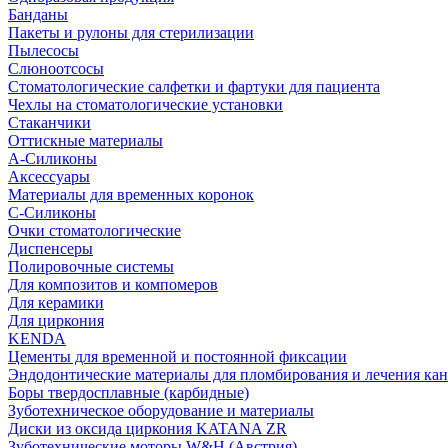
Банданы
Пакеты и рулоны для стерилизации
Пылесосы
Слюноотсосы
Стоматологические салфетки и фартуки для пациента
Чехлы на стоматологические установки
Стаканчики
Оттискные материалы
А-Силиконы
Аксессуары
Материалы для временных коронок
С-Силиконы
Очки стоматологические
Диспенсеры
Полировочные системы
Для композитов и компомеров
Для керамики
Для циркония
KENDA
Цементы для временной и постоянной фиксации
Эндодонтические материалы для пломбирования и лечения ка
Боры твердосплавные (карбидные)
Зуботехническое оборудование и материалы
Диски из оксида циркония KATANA ZR
Зуботехнические моторы W&H (Австрия)