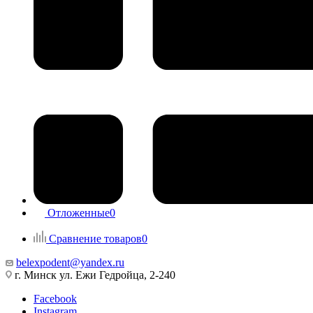
Отложенные
0
Сравнение товаров
0
belexpodent@yandex.ru
г. Минск ул. Ежи Гедройца, 2-240
Facebook
Instagram