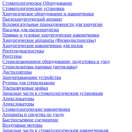
Стоматологическое Оборудование
Стоматологические установки
Хирургическое оборудование и наконечники
Пьезохирургический аппарат
Вспомогательные принадлежности для хирургии
Насадки для пьезохирургии
Прямые и угловые хирургические наконечники
Хирургические аппараты (Физиодиспенсеры)
Хирургические наконечники для пилок
Рентгендиагностика
Рентгены
Стерилизационное оборудование, подготовка и уход
Стерилизаторы паровые (автоклавы)
Дистилляторы
Запечатывающие устройства
Рулоны для стерилизации
Ультразвуковые мойки
Запасные части к стоматологическим установкам
Апекслокаторы
Апекслокаторы
Стоматологические наконечники
Аппараты и средства по уходу
Быстросъемное соединение
Воздушные моторы
Запасные части к стоматологическим наконечникам