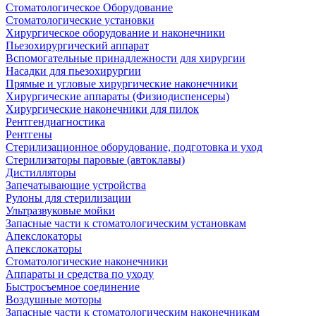
Стоматологическое Оборудование
Стоматологические установки
Хирургическое оборудование и наконечники
Пьезохирургический аппарат
Вспомогательные принадлежности для хирургии
Насадки для пьезохирургии
Прямые и угловые хирургические наконечники
Хирургические аппараты (Физиодиспенсеры)
Хирургические наконечники для пилок
Рентгендиагностика
Рентгены
Стерилизационное оборудование, подготовка и уход
Стерилизаторы паровые (автоклавы)
Дистилляторы
Запечатывающие устройства
Рулоны для стерилизации
Ультразвуковые мойки
Запасные части к стоматологическим установкам
Апекслокаторы
Апекслокаторы
Стоматологические наконечники
Аппараты и средства по уходу
Быстросъемное соединение
Воздушные моторы
Запасные части к стоматологическим наконечникам