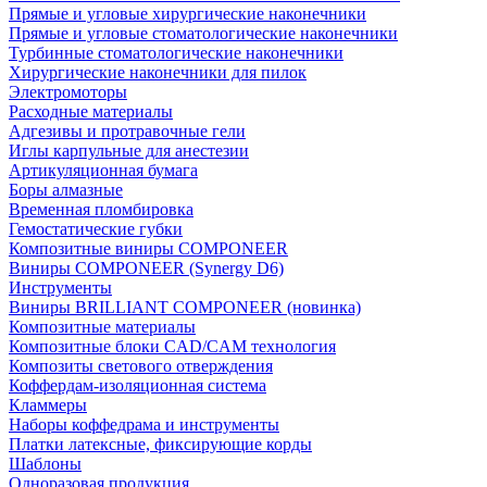
Прямые и угловые хирургические наконечники
Прямые и угловые стоматологические наконечники
Турбинные стоматологические наконечники
Хирургические наконечники для пилок
Электромоторы
Расходные материалы
Адгезивы и протравочные гели
Иглы карпульные для анестезии
Артикуляционная бумага
Боры алмазные
Временная пломбировка
Гемостатические губки
Композитные виниры COMPONEER
Виниры COMPONEER (Synergy D6)
Инструменты
Виниры BRILLIANT COMPONEER (новинка)
Композитные материалы
Композитные блоки CAD/СAM технология
Композиты светового отверждения
Коффердам-изоляционная система
Кламмеры
Наборы коффедрама и инструменты
Платки латексные, фиксирующие корды
Шаблоны
Одноразовая продукция