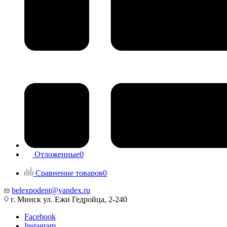
Отложенные
0
Сравнение товаров
0
belexpodent@yandex.ru
г. Минск ул. Ежи Гедройца, 2-240
Facebook
Instagram