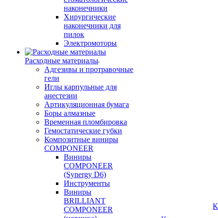
наконечники
Хирургические
наконечники для
пилок
Электромоторы
Расходные материалы
Адгезивы и протравочные
гели
Иглы карпульные для
анестезии
Артикуляционная бумага
Боры алмазные
Временная пломбировка
Гемостатические губки
Композитные виниры
COMPONEER
Виниры
COMPONEER
(Synergy D6)
Инструменты
Виниры
BRILLIANT
К
COMPONEER