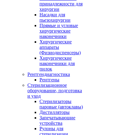
принадлежности для
хирургии
Насадки для
пьезохирургии
Прямые и угловые
хирургические
наконечники
Хирургические
аппараты
(Физиодиспенсеры)
Хирургические
наконечники для
пилок
Рентгендиагностика
Рентгены
Стерилизационное
оборудование, подготовка
и уход
Стерилизаторы
паровые (автоклавы)
Дистилляторы
Запечатывающие
устройства
Рулоны для
стерилизации