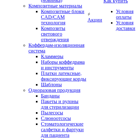
(новинка)
Как купить
Композитные материалы
Композитные блоки
Условия
CAD/СAM
оплаты
Акции
технология
Условия
Композиты
доставки
светового
отверждения
Коффердам-изоляционная
система
Кламмеры
Наборы коффедрама
и инструменты
Платки латексные,
фиксирующие корды
Шаблоны
Одноразовая продукция
Банданы
Пакеты и рулоны
для стерилизации
Пылесосы
Слюноотсосы
Стоматологические
салфетки и фартуки
для пациента