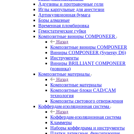
Адгезивы и протравочные гели
Иглы карпульные для анестезии
Артикуляционная бумага
Боры алмазные
Временная пломбировка
Гемостатические губки
Композитные виниры COMPONEER
Назад
Композитные виниры COMPONEER
Виниры COMPONEER (Synergy D6)
Инструменты
Виниры BRILLIANT COMPONEER
(новинка)
Композитные материалы
Назад
Композитные материалы
Композитные блоки CAD/СAM
технология
Композиты светового отверждения
Коффердам-изоляционная система
Назад
Коффердам-изоляционная система
Кламмеры
Наборы коффедрама и инструменты
Платки латексные, фиксирующие