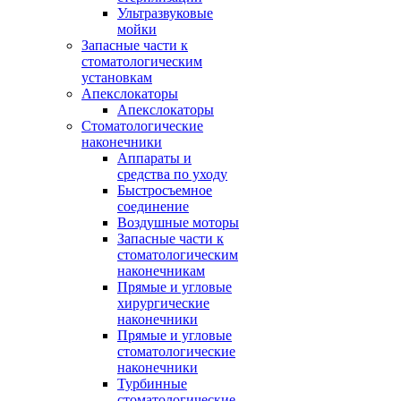
Ультразвуковые
мойки
Запасные части к
стоматологическим
установкам
Апекслокаторы
Апекслокаторы
Стоматологические
наконечники
Аппараты и
средства по уходу
Быстросъемное
соединение
Воздушные моторы
Запасные части к
стоматологическим
наконечникам
Прямые и угловые
хирургические
наконечники
Прямые и угловые
стоматологические
наконечники
Турбинные
стоматологические