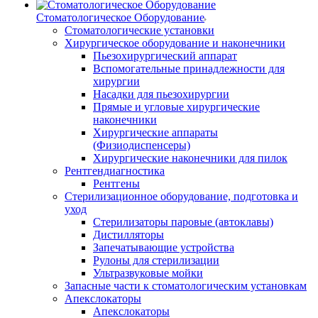
Стоматологическое Оборудование
Стоматологические установки
Хирургическое оборудование и наконечники
Пьезохирургический аппарат
Вспомогательные принадлежности для
хирургии
Насадки для пьезохирургии
Прямые и угловые хирургические
наконечники
Хирургические аппараты
(Физиодиспенсеры)
Хирургические наконечники для пилок
Рентгендиагностика
Рентгены
Стерилизационное оборудование, подготовка и
уход
Стерилизаторы паровые (автоклавы)
Дистилляторы
Запечатывающие устройства
Рулоны для стерилизации
Ультразвуковые мойки
Запасные части к стоматологическим установкам
Апекслокаторы
Апекслокаторы