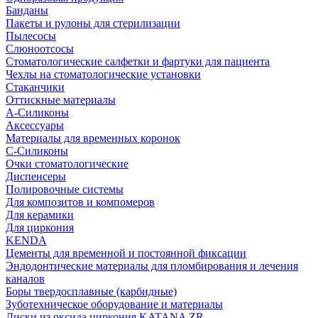
Банданы
Пакеты и рулоны для стерилизации
Пылесосы
Слюноотсосы
Стоматологические салфетки и фартуки для пациента
Чехлы на стоматологические установки
Стаканчики
Оттискные материалы
А-Силиконы
Аксессуары
Материалы для временных коронок
С-Силиконы
Очки стоматологические
Диспенсеры
Полировочные системы
Для композитов и компомеров
Для керамики
Для циркония
KENDA
Цементы для временной и постоянной фиксации
Эндодонтические материалы для пломбирования и лечения
каналов
Боры твердосплавные (карбидные)
Зуботехническое оборудование и материалы
Диски из оксида циркония KATANA ZR