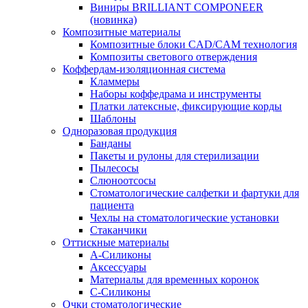
Виниры BRILLIANT COMPONEER
(новинка)
Композитные материалы
Композитные блоки CAD/СAM технология
Композиты светового отверждения
Коффердам-изоляционная система
Кламмеры
Наборы коффедрама и инструменты
Платки латексные, фиксирующие корды
Шаблоны
Одноразовая продукция
Банданы
Пакеты и рулоны для стерилизации
Пылесосы
Слюноотсосы
Стоматологические салфетки и фартуки для
пациента
Чехлы на стоматологические установки
Стаканчики
Оттискные материалы
А-Силиконы
Аксессуары
Материалы для временных коронок
С-Силиконы
Очки стоматологические