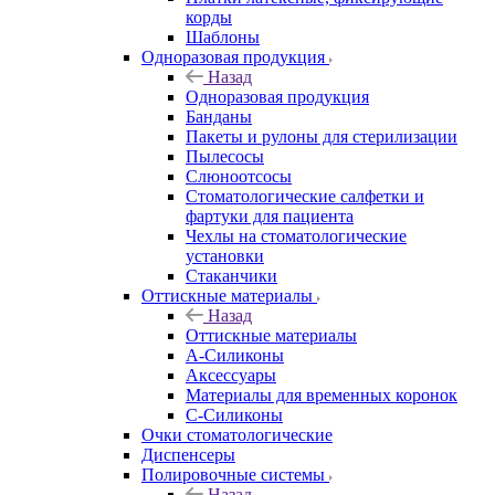
корды
Шаблоны
Одноразовая продукция
Назад
Одноразовая продукция
Банданы
Пакеты и рулоны для стерилизации
Пылесосы
Слюноотсосы
Стоматологические салфетки и
фартуки для пациента
Чехлы на стоматологические
установки
Стаканчики
Оттискные материалы
Назад
Оттискные материалы
А-Силиконы
Аксессуары
Материалы для временных коронок
С-Силиконы
Очки стоматологические
Диспенсеры
Полировочные системы
Назад