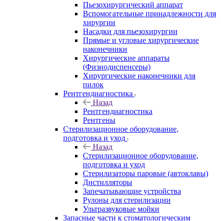
Пьезохирургический аппарат
Вспомогательные принадлежности для
хирургии
Насадки для пьезохирургии
Прямые и угловые хирургические
наконечники
Хирургические аппараты
(Физиодиспенсеры)
Хирургические наконечники для
пилок
Рентгендиагностика
Назад
Рентгендиагностика
Рентгены
Стерилизационное оборудование,
подготовка и уход
Назад
Стерилизационное оборудование,
подготовка и уход
Стерилизаторы паровые (автоклавы)
Дистилляторы
Запечатывающие устройства
Рулоны для стерилизации
Ультразвуковые мойки
Запасные части к стоматологическим