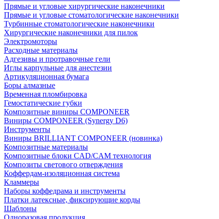
Прямые и угловые хирургические наконечники
Прямые и угловые стоматологические наконечники
Турбинные стоматологические наконечники
Хирургические наконечники для пилок
Электромоторы
Расходные материалы
Адгезивы и протравочные гели
Иглы карпульные для анестезии
Артикуляционная бумага
Боры алмазные
Временная пломбировка
Гемостатические губки
Композитные виниры COMPONEER
Виниры COMPONEER (Synergy D6)
Инструменты
Виниры BRILLIANT COMPONEER (новинка)
Композитные материалы
Композитные блоки CAD/СAM технология
Композиты светового отверждения
Коффердам-изоляционная система
Кламмеры
Наборы коффедрама и инструменты
Платки латексные, фиксирующие корды
Шаблоны
Одноразовая продукция