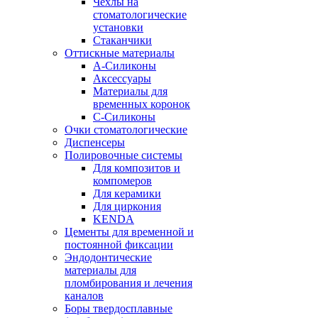
Чехлы на
стоматологические
установки
Стаканчики
Оттискные материалы
А-Силиконы
Аксессуары
Материалы для
временных коронок
С-Силиконы
Очки стоматологические
Диспенсеры
Полировочные системы
Для композитов и
компомеров
Для керамики
Для циркония
KENDA
Цементы для временной и
постоянной фиксации
Эндодонтические
материалы для
пломбирования и лечения
каналов
Боры твердосплавные