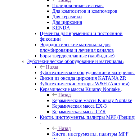
Полировочные системы
Для композитов и компомеров
Для керамики
Для циркония
KENDA
Цементы для временной и постоянной
фиксации
Эндодонтические материалы для
пломбирования и лечения каналов
Боры твердосплавные (карбидные)
Зуботехническое оборудование и материалы
Назад
Зуботехническое оборудование и материалы
Диски из оксида циркония KATANA ZR
Зуботехнические моторы W&H (Австрия)
Керамические массы Kuraray Noritake
Назад
Керамические массы Kuraray Noritake
Керамическая масса EX-3
Керамическая масса CZR
Кисти, инструменты, палитры MPF (Греция)
Назад
Кисти, инструменты, палитры MPF