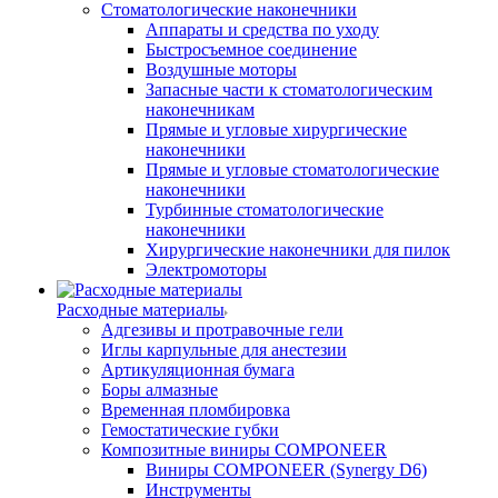
Стоматологические наконечники
Аппараты и средства по уходу
Быстросъемное соединение
Воздушные моторы
Запасные части к стоматологическим
наконечникам
Прямые и угловые хирургические
наконечники
Прямые и угловые стоматологические
наконечники
Турбинные стоматологические
наконечники
Хирургические наконечники для пилок
Электромоторы
Расходные материалы
Адгезивы и протравочные гели
Иглы карпульные для анестезии
Артикуляционная бумага
Боры алмазные
Временная пломбировка
Гемостатические губки
Композитные виниры COMPONEER
Виниры COMPONEER (Synergy D6)
Инструменты