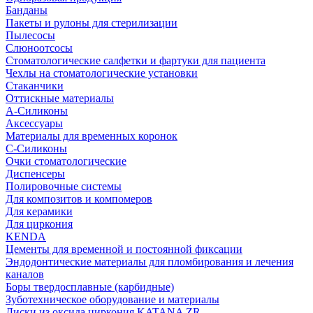
Банданы
Пакеты и рулоны для стерилизации
Пылесосы
Слюноотсосы
Стоматологические салфетки и фартуки для пациента
Чехлы на стоматологические установки
Стаканчики
Оттискные материалы
А-Силиконы
Аксессуары
Материалы для временных коронок
С-Силиконы
Очки стоматологические
Диспенсеры
Полировочные системы
Для композитов и компомеров
Для керамики
Для циркония
KENDA
Цементы для временной и постоянной фиксации
Эндодонтические материалы для пломбирования и лечения
каналов
Боры твердосплавные (карбидные)
Зуботехническое оборудование и материалы
Диски из оксида циркония KATANA ZR