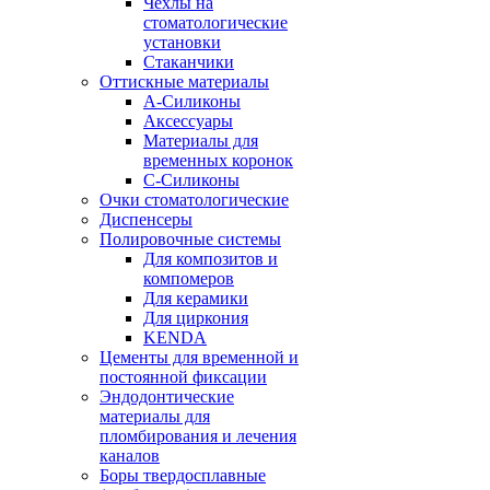
Чехлы на
стоматологические
установки
Стаканчики
Оттискные материалы
А-Силиконы
Аксессуары
Материалы для
временных коронок
С-Силиконы
Очки стоматологические
Диспенсеры
Полировочные системы
Для композитов и
компомеров
Для керамики
Для циркония
KENDA
Цементы для временной и
постоянной фиксации
Эндодонтические
материалы для
пломбирования и лечения
каналов
Боры твердосплавные