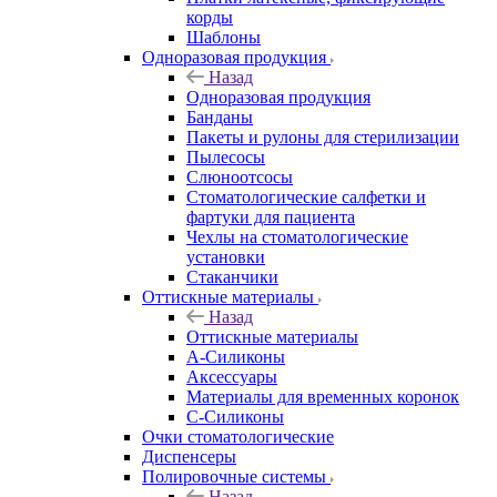
корды
Шаблоны
Одноразовая продукция
Назад
Одноразовая продукция
Банданы
Пакеты и рулоны для стерилизации
Пылесосы
Слюноотсосы
Стоматологические салфетки и
фартуки для пациента
Чехлы на стоматологические
установки
Стаканчики
Оттискные материалы
Назад
Оттискные материалы
А-Силиконы
Аксессуары
Материалы для временных коронок
С-Силиконы
Очки стоматологические
Диспенсеры
Полировочные системы
Назад