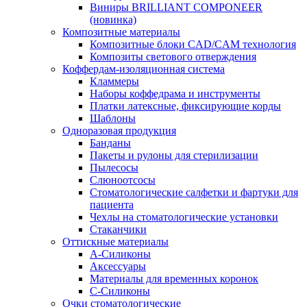
Виниры BRILLIANT COMPONEER
(новинка)
Композитные материалы
Композитные блоки CAD/СAM технология
Композиты светового отверждения
Коффердам-изоляционная система
Кламмеры
Наборы коффедрама и инструменты
Платки латексные, фиксирующие корды
Шаблоны
Одноразовая продукция
Банданы
Пакеты и рулоны для стерилизации
Пылесосы
Слюноотсосы
Стоматологические салфетки и фартуки для
пациента
Чехлы на стоматологические установки
Стаканчики
Оттискные материалы
А-Силиконы
Аксессуары
Материалы для временных коронок
С-Силиконы
Очки стоматологические