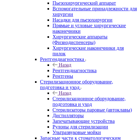
Пьезохирургический аппарат
Вспомогательные принадлежности для
хирургии
Насадки для пьезохирургии
Прямые и угловые хирургические
наконечники
Хирургические аппараты
(Физиодиспенсеры)
Хирургические наконечники для
пилок
Рентгендиагностика
Назад
Рентгендиагностика
Рентгены
Стерилизационное оборудование,
подготовка и уход
Назад
Стерилизационное оборудование,
подготовка и уход
Стерилизаторы паровые (автоклавы)
Дистилляторы
Запечатывающие устройства
Рулоны для стерилизации
Ультразвуковые мойки
Запасные части к стоматологическим