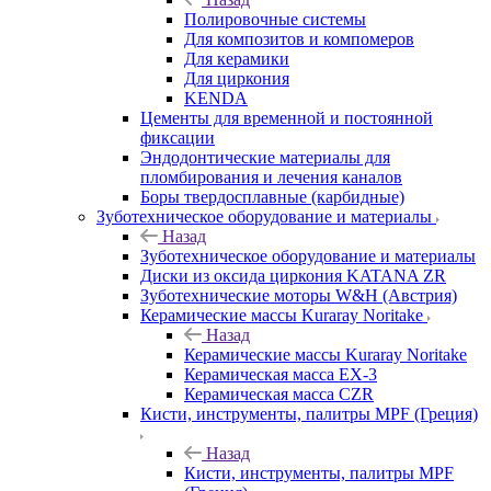
Полировочные системы
Для композитов и компомеров
Для керамики
Для циркония
KENDA
Цементы для временной и постоянной
фиксации
Эндодонтические материалы для
пломбирования и лечения каналов
Боры твердосплавные (карбидные)
Зуботехническое оборудование и материалы
Назад
Зуботехническое оборудование и материалы
Диски из оксида циркония KATANA ZR
Зуботехнические моторы W&H (Австрия)
Керамические массы Kuraray Noritake
Назад
Керамические массы Kuraray Noritake
Керамическая масса EX-3
Керамическая масса CZR
Кисти, инструменты, палитры MPF (Греция)
Назад
Кисти, инструменты, палитры MPF