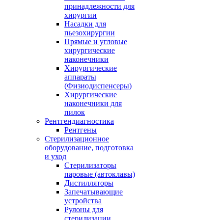
принадлежности для
хирургии
Насадки для
пьезохирургии
Прямые и угловые
хирургические
наконечники
Хирургические
аппараты
(Физиодиспенсеры)
Хирургические
наконечники для
пилок
Рентгендиагностика
Рентгены
Стерилизационное
оборудование, подготовка
и уход
Стерилизаторы
паровые (автоклавы)
Дистилляторы
Запечатывающие
устройства
Рулоны для
стерилизации