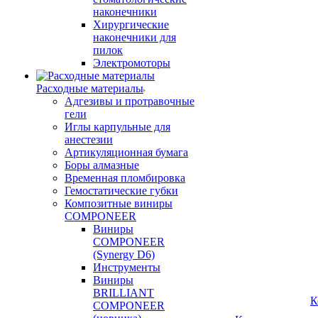
наконечники
Хирургические
наконечники для
пилок
Электромоторы
Расходные материалы
Адгезивы и протравочные
гели
Иглы карпульные для
анестезии
Артикуляционная бумага
Боры алмазные
Временная пломбировка
Гемостатические губки
Композитные виниры
COMPONEER
Виниры
COMPONEER
(Synergy D6)
Инструменты
Виниры
BRILLIANT
К
COMPONEER