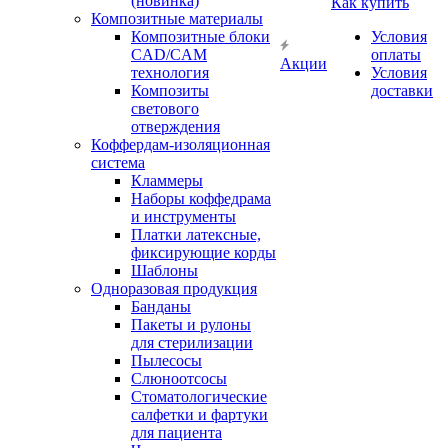
(новинка)
Как купить
Композитные материалы
Композитные блоки
Условия
CAD/СAM
оплаты
Акции
технология
Условия
Композиты
доставки
светового
отверждения
Коффердам-изоляционная
система
Кламмеры
Наборы коффедрама
и инструменты
Платки латексные,
фиксирующие корды
Шаблоны
Одноразовая продукция
Банданы
Пакеты и рулоны
для стерилизации
Пылесосы
Слюноотсосы
Стоматологические
салфетки и фартуки
для пациента