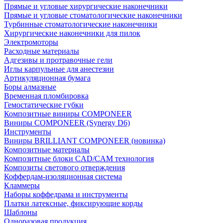
Прямые и угловые хирургические наконечники
Прямые и угловые стоматологические наконечники
Турбинные стоматологические наконечники
Хирургические наконечники для пилок
Электромоторы
Расходные материалы
Адгезивы и протравочные гели
Иглы карпульные для анестезии
Артикуляционная бумага
Боры алмазные
Временная пломбировка
Гемостатические губки
Композитные виниры COMPONEER
Виниры COMPONEER (Synergy D6)
Инструменты
Виниры BRILLIANT COMPONEER (новинка)
Композитные материалы
Композитные блоки CAD/СAM технология
Композиты светового отверждения
Коффердам-изоляционная система
Кламмеры
Наборы коффедрама и инструменты
Платки латексные, фиксирующие корды
Шаблоны
Одноразовая продукция