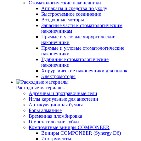
Стоматологические наконечники
Аппараты и средства по уходу
Быстросъемное соединение
Воздушные моторы
Запасные части к стоматологическим
наконечникам
Прямые и угловые хирургические
наконечники
Прямые и угловые стоматологические
наконечники
Турбинные стоматологические
наконечники
Хирургические наконечники для пилок
Электромоторы
Расходные материалы
Адгезивы и протравочные гели
Иглы карпульные для анестезии
Артикуляционная бумага
Боры алмазные
Временная пломбировка
Гемостатические губки
Композитные виниры COMPONEER
Виниры COMPONEER (Synergy D6)
Инструменты