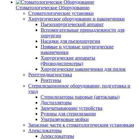
Стоматологическое Оборудование
Стоматологические установки
Хирургическое оборудование и наконечники
Пьезохирургический аппарат
Вспомогательные принадлежности для
хирургии
Насадки для пьезохирургии
Прямые и угловые хирургические
наконечники
Хирургические аппараты
(Физиодиспенсеры)
Хирургические наконечники для пилок
Рентгендиагностика
Рентгены
Стерилизационное оборудование, подготовка и
уход
Стерилизаторы паровые (автоклавы)
Дистилляторы
Запечатывающие устройства
Рулоны для стерилизации
Ультразвуковые мойки
Запасные части к стоматологическим установкам
Апекслокаторы
Апекслокаторы