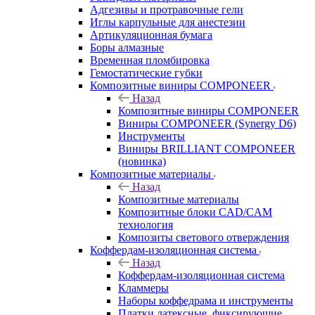
Адгезивы и протравочные гели
Иглы карпульные для анестезии
Артикуляционная бумага
Боры алмазные
Временная пломбировка
Гемостатические губки
Композитные виниры COMPONEER
Назад
Композитные виниры COMPONEER
Виниры COMPONEER (Synergy D6)
Инструменты
Виниры BRILLIANT COMPONEER
(новинка)
Композитные материалы
Назад
Композитные материалы
Композитные блоки CAD/СAM
технология
Композиты светового отверждения
Коффердам-изоляционная система
Назад
Коффердам-изоляционная система
Кламмеры
Наборы коффедрама и инструменты
Платки латексные, фиксирующие