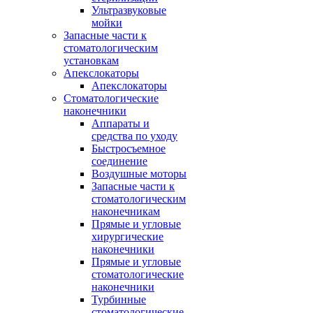
Ультразвуковые
мойки
Запасные части к
стоматологическим
установкам
Апекслокаторы
Апекслокаторы
Стоматологические
наконечники
Аппараты и
средства по уходу
Быстросъемное
соединение
Воздушные моторы
Запасные части к
стоматологическим
наконечникам
Прямые и угловые
хирургические
наконечники
Прямые и угловые
стоматологические
наконечники
Турбинные
стоматологические