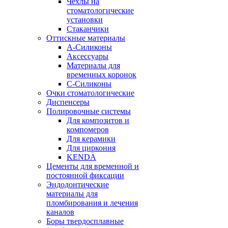
Чехлы на
стоматологические
установки
Стаканчики
Оттискные материалы
А-Силиконы
Аксессуары
Материалы для
временных коронок
С-Силиконы
Очки стоматологические
Диспенсеры
Полировочные системы
Для композитов и
компомеров
Для керамики
Для циркония
KENDA
Цементы для временной и
постоянной фиксации
Эндодонтические
материалы для
пломбирования и лечения
каналов
Боры твердосплавные