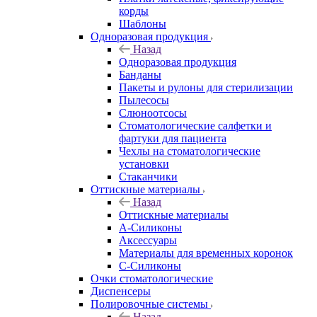
корды
Шаблоны
Одноразовая продукция
Назад
Одноразовая продукция
Банданы
Пакеты и рулоны для стерилизации
Пылесосы
Слюноотсосы
Стоматологические салфетки и
фартуки для пациента
Чехлы на стоматологические
установки
Стаканчики
Оттискные материалы
Назад
Оттискные материалы
А-Силиконы
Аксессуары
Материалы для временных коронок
С-Силиконы
Очки стоматологические
Диспенсеры
Полировочные системы
Назад