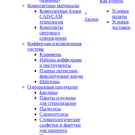
(новинка)
Как купить
Композитные материалы
Композитные блоки
Условия
CAD/СAM
оплаты
Акции
технология
Условия
Композиты
доставки
светового
отверждения
Коффердам-изоляционная
система
Кламмеры
Наборы коффедрама
и инструменты
Платки латексные,
фиксирующие корды
Шаблоны
Одноразовая продукция
Банданы
Пакеты и рулоны
для стерилизации
Пылесосы
Слюноотсосы
Стоматологические
салфетки и фартуки
для пациента