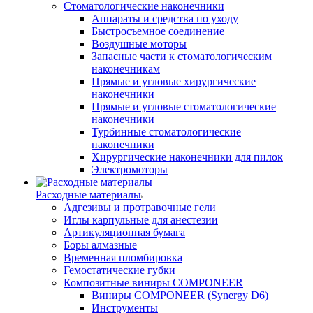
Стоматологические наконечники
Аппараты и средства по уходу
Быстросъемное соединение
Воздушные моторы
Запасные части к стоматологическим
наконечникам
Прямые и угловые хирургические
наконечники
Прямые и угловые стоматологические
наконечники
Турбинные стоматологические
наконечники
Хирургические наконечники для пилок
Электромоторы
Расходные материалы
Адгезивы и протравочные гели
Иглы карпульные для анестезии
Артикуляционная бумага
Боры алмазные
Временная пломбировка
Гемостатические губки
Композитные виниры COMPONEER
Виниры COMPONEER (Synergy D6)
Инструменты