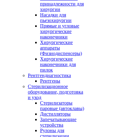
принадлежности для
хирургии
Насадки для
пьезохирургии
Прямые и угловые
хирургические
наконечники
Хирургические
аппараты
(Физиодиспенсеры)
Хирургические
наконечники для
пилок
Рентгендиагностика
Рентгены
Стерилизационное
оборудование, подготовка
и уход
Стерилизаторы
паровые (автоклавы)
Дистилляторы
Запечатывающие
устройства
Рулоны для
стерилизации