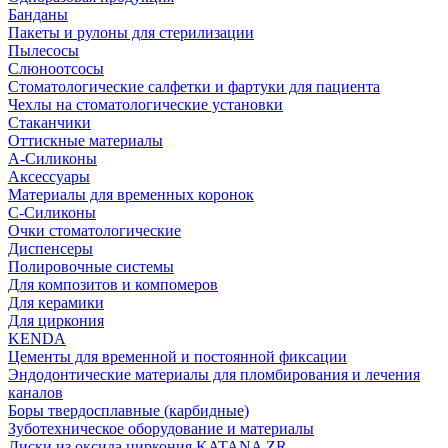
Банданы
Пакеты и рулоны для стерилизации
Пылесосы
Слюноотсосы
Стоматологические салфетки и фартуки для пациента
Чехлы на стоматологические установки
Стаканчики
Оттискные материалы
А-Силиконы
Аксессуары
Материалы для временных коронок
С-Силиконы
Очки стоматологические
Диспенсеры
Полировочные системы
Для композитов и компомеров
Для керамики
Для циркония
KENDA
Цементы для временной и постоянной фиксации
Эндодонтические материалы для пломбирования и лечения
каналов
Боры твердосплавные (карбидные)
Зуботехническое оборудование и материалы
Диски из оксида циркония KATANA ZR