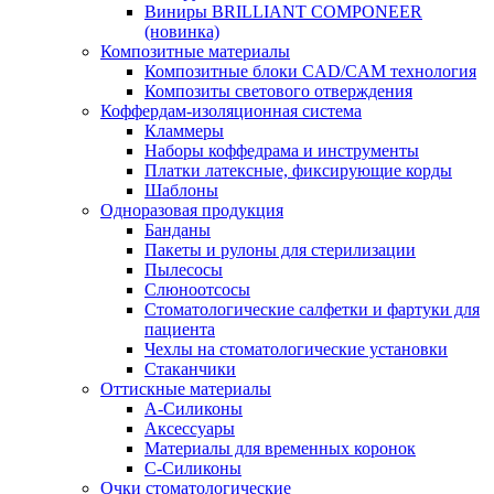
Виниры BRILLIANT COMPONEER
(новинка)
Композитные материалы
Композитные блоки CAD/СAM технология
Композиты светового отверждения
Коффердам-изоляционная система
Кламмеры
Наборы коффедрама и инструменты
Платки латексные, фиксирующие корды
Шаблоны
Одноразовая продукция
Банданы
Пакеты и рулоны для стерилизации
Пылесосы
Слюноотсосы
Стоматологические салфетки и фартуки для
пациента
Чехлы на стоматологические установки
Стаканчики
Оттискные материалы
А-Силиконы
Аксессуары
Материалы для временных коронок
С-Силиконы
Очки стоматологические