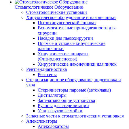
Стоматологическое Оборудование
Стоматологические установки
Хирургическое оборудование и наконечники
Пьезохирургический аппарат
Вспомогательные принадлежности для
хирургии
Насадки для пьезохирургии
Прямые и угловые хирургические
наконечники
Хирургические аппараты
(Физиодиспенсеры)
Хирургические наконечники для пилок
Рентгендиагностика
Рентгены
Стерилизационное оборудование, подготовка и
уход
Стерилизаторы паровые (автоклавы)
Дистилляторы
Запечатывающие устройства
Рулоны для стерилизации
Ультразвуковые мойки
Запасные части к стоматологическим установкам
Апекслокаторы
Апекслокаторы