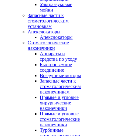
Ультразвуковые
мойки
Запасные части к
стоматологическим
установкам
Апекслокаторы
Апекслокаторы
Стоматологические
наконечники
Аппараты и
средства по уходу
Быстросъемное
соединение
Воздушные моторы
Запасные части к
стоматологическим
наконечникам
Прямые и угловые
хирургические
наконечники
Прямые и угловые
стоматологические
наконечники
Турбинные
стоматологические