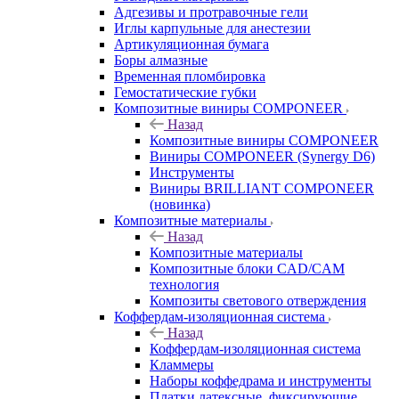
Адгезивы и протравочные гели
Иглы карпульные для анестезии
Артикуляционная бумага
Боры алмазные
Временная пломбировка
Гемостатические губки
Композитные виниры COMPONEER
Назад
Композитные виниры COMPONEER
Виниры COMPONEER (Synergy D6)
Инструменты
Виниры BRILLIANT COMPONEER
(новинка)
Композитные материалы
Назад
Композитные материалы
Композитные блоки CAD/СAM
технология
Композиты светового отверждения
Коффердам-изоляционная система
Назад
Коффердам-изоляционная система
Кламмеры
Наборы коффедрама и инструменты
Платки латексные, фиксирующие