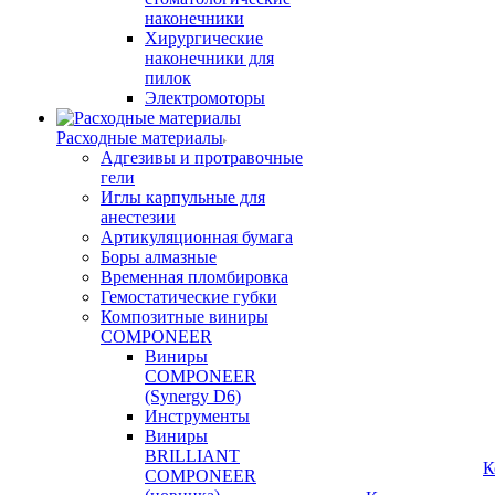
наконечники
Хирургические
наконечники для
пилок
Электромоторы
Расходные материалы
Адгезивы и протравочные
гели
Иглы карпульные для
анестезии
Артикуляционная бумага
Боры алмазные
Временная пломбировка
Гемостатические губки
Композитные виниры
COMPONEER
Виниры
COMPONEER
(Synergy D6)
Инструменты
Виниры
BRILLIANT
К
COMPONEER