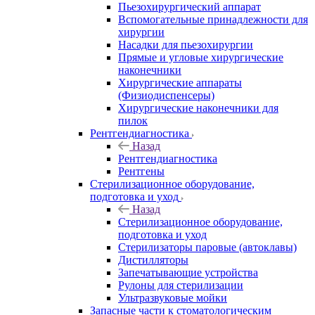
Пьезохирургический аппарат
Вспомогательные принадлежности для
хирургии
Насадки для пьезохирургии
Прямые и угловые хирургические
наконечники
Хирургические аппараты
(Физиодиспенсеры)
Хирургические наконечники для
пилок
Рентгендиагностика
Назад
Рентгендиагностика
Рентгены
Стерилизационное оборудование,
подготовка и уход
Назад
Стерилизационное оборудование,
подготовка и уход
Стерилизаторы паровые (автоклавы)
Дистилляторы
Запечатывающие устройства
Рулоны для стерилизации
Ультразвуковые мойки
Запасные части к стоматологическим