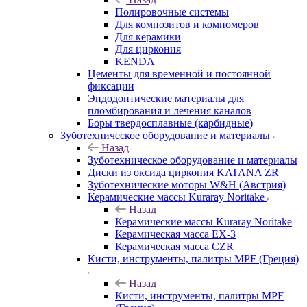
Полировочные системы
Для композитов и компомеров
Для керамики
Для циркония
KENDA
Цементы для временной и постоянной
фиксации
Эндодонтические материалы для
пломбирования и лечения каналов
Боры твердосплавные (карбидные)
Зуботехническое оборудование и материалы
Назад
Зуботехническое оборудование и материалы
Диски из оксида циркония KATANA ZR
Зуботехнические моторы W&H (Австрия)
Керамические массы Kuraray Noritake
Назад
Керамические массы Kuraray Noritake
Керамическая масса EX-3
Керамическая масса CZR
Кисти, инструменты, палитры MPF (Греция)
Назад
Кисти, инструменты, палитры MPF