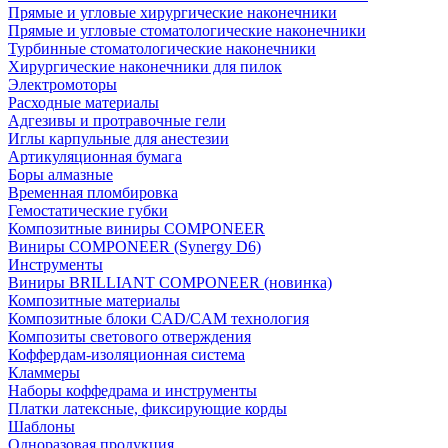
Прямые и угловые хирургические наконечники
Прямые и угловые стоматологические наконечники
Турбинные стоматологические наконечники
Хирургические наконечники для пилок
Электромоторы
Расходные материалы
Адгезивы и протравочные гели
Иглы карпульные для анестезии
Артикуляционная бумага
Боры алмазные
Временная пломбировка
Гемостатические губки
Композитные виниры COMPONEER
Виниры COMPONEER (Synergy D6)
Инструменты
Виниры BRILLIANT COMPONEER (новинка)
Композитные материалы
Композитные блоки CAD/СAM технология
Композиты светового отверждения
Коффердам-изоляционная система
Кламмеры
Наборы коффедрама и инструменты
Платки латексные, фиксирующие корды
Шаблоны
Одноразовая продукция