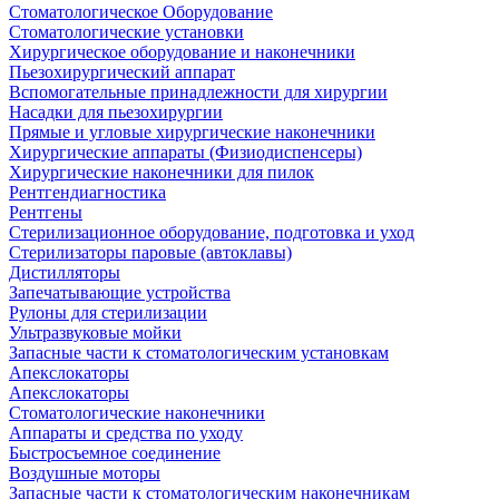
Стоматологическое Оборудование
Стоматологические установки
Хирургическое оборудование и наконечники
Пьезохирургический аппарат
Вспомогательные принадлежности для хирургии
Насадки для пьезохирургии
Прямые и угловые хирургические наконечники
Хирургические аппараты (Физиодиспенсеры)
Хирургические наконечники для пилок
Рентгендиагностика
Рентгены
Стерилизационное оборудование, подготовка и уход
Стерилизаторы паровые (автоклавы)
Дистилляторы
Запечатывающие устройства
Рулоны для стерилизации
Ультразвуковые мойки
Запасные части к стоматологическим установкам
Апекслокаторы
Апекслокаторы
Стоматологические наконечники
Аппараты и средства по уходу
Быстросъемное соединение
Воздушные моторы
Запасные части к стоматологическим наконечникам