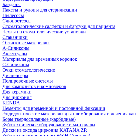
Банданы
Пакеты и рулоны для стерилизации
Пылесосы
Слюноотсосы
Стоматологические салфетки и фартуки для пациента
Чехлы на стоматологические установки
Стаканчики
Оттискные материалы
А-Силиконы
Аксессуары
Материалы для временных коронок
С-Силиконы
Очки стоматологические
Диспенсеры
Полировочные системы
Для композитов и компомеров
Для керамики
Для циркония
KENDA
Цементы для временной и постоянной фиксации
Эндодонтические материалы для пломбирования и лечения ка
Боры твердосплавные (карбидные)
Зуботехническое оборудование и материалы
Диски из оксида циркония KATANA ZR
Зуботехнические моторы W&H (Австрия)