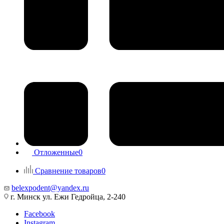
Отложенные
0
Сравнение товаров
0
belexpodent@yandex.ru
г. Минск ул. Ежи Гедройца, 2-240
Facebook
Instagram