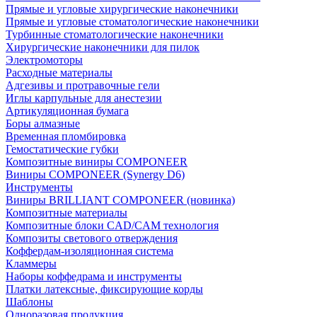
Прямые и угловые хирургические наконечники
Прямые и угловые стоматологические наконечники
Турбинные стоматологические наконечники
Хирургические наконечники для пилок
Электромоторы
Расходные материалы
Адгезивы и протравочные гели
Иглы карпульные для анестезии
Артикуляционная бумага
Боры алмазные
Временная пломбировка
Гемостатические губки
Композитные виниры COMPONEER
Виниры COMPONEER (Synergy D6)
Инструменты
Виниры BRILLIANT COMPONEER (новинка)
Композитные материалы
Композитные блоки CAD/СAM технология
Композиты светового отверждения
Коффердам-изоляционная система
Кламмеры
Наборы коффедрама и инструменты
Платки латексные, фиксирующие корды
Шаблоны
Одноразовая продукция