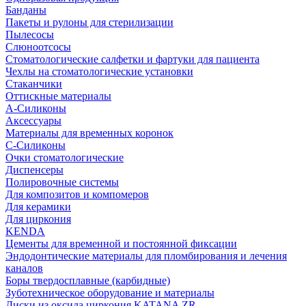
Банданы
Пакеты и рулоны для стерилизации
Пылесосы
Слюноотсосы
Стоматологические салфетки и фартуки для пациента
Чехлы на стоматологические установки
Стаканчики
Оттискные материалы
А-Силиконы
Аксессуары
Материалы для временных коронок
С-Силиконы
Очки стоматологические
Диспенсеры
Полировочные системы
Для композитов и компомеров
Для керамики
Для циркония
KENDA
Цементы для временной и постоянной фиксации
Эндодонтические материалы для пломбирования и лечения
каналов
Боры твердосплавные (карбидные)
Зуботехническое оборудование и материалы
Диски из оксида циркония KATANA ZR