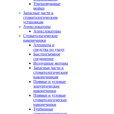
Ультразвуковые
мойки
Запасные части к
стоматологическим
установкам
Апекслокаторы
Апекслокаторы
Стоматологические
наконечники
Аппараты и
средства по уходу
Быстросъемное
соединение
Воздушные моторы
Запасные части к
стоматологическим
наконечникам
Прямые и угловые
хирургические
наконечники
Прямые и угловые
стоматологические
наконечники
Турбинные
стоматологические