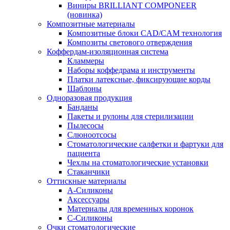
Виниры BRILLIANT COMPONEER
(новинка)
Композитные материалы
Композитные блоки CAD/СAM технология
Композиты светового отверждения
Коффердам-изоляционная система
Кламмеры
Наборы коффедрама и инструменты
Платки латексные, фиксирующие корды
Шаблоны
Одноразовая продукция
Банданы
Пакеты и рулоны для стерилизации
Пылесосы
Слюноотсосы
Стоматологические салфетки и фартуки для
пациента
Чехлы на стоматологические установки
Стаканчики
Оттискные материалы
А-Силиконы
Аксессуары
Материалы для временных коронок
С-Силиконы
Очки стоматологические