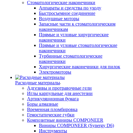
Стоматологические наконечники
Аппараты и средства по уходу
Быстросъемное соединение
Воздушные моторы
Запасные части к стоматологическим
наконечникам
Прямые и угловые хирургические
наконечники
Прямые и угловые стоматологические
наконечники
Турбинные стоматологические
наконечники
Хирургические наконечники для пилок
Электромоторы
Расходные материалы
Адгезивы и протравочные гели
Иглы карпульные для анестезии
Артикуляционная бумага
Боры алмазные
Временная пломбировка
Гемостатические губки
Композитные виниры COMPONEER
Виниры COMPONEER (Synergy D6)
Инструменты