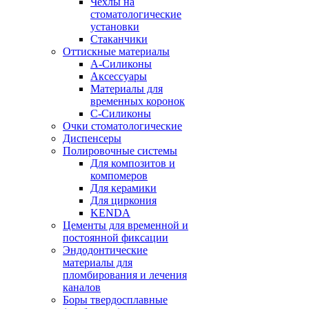
Чехлы на
стоматологические
установки
Стаканчики
Оттискные материалы
А-Силиконы
Аксессуары
Материалы для
временных коронок
С-Силиконы
Очки стоматологические
Диспенсеры
Полировочные системы
Для композитов и
компомеров
Для керамики
Для циркония
KENDA
Цементы для временной и
постоянной фиксации
Эндодонтические
материалы для
пломбирования и лечения
каналов
Боры твердосплавные