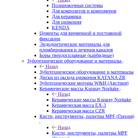
Полировочные системы
Для композитов и компомеров
Для керамики
Для циркония
KENDA
Цементы для временной и постоянной
фиксации
Эндодонтические материалы для
пломбирования и лечения каналов
Боры твердосплавные (карбидные)
Зуботехническое оборудование и материалы
Назад
Зуботехническое оборудование и материалы
Диски из оксида циркония KATANA ZR
Зуботехнические моторы W&H (Австрия)
Керамические массы Kuraray Noritake
Назад
Керамические массы Kuraray Noritake
Керамическая масса EX-3
Керамическая масса CZR
Кисти, инструменты, палитры MPF (Греция)
Назад
Кисти, инструменты, палитры MPF