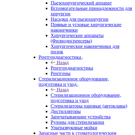
Пьезохирургический аппарат
Вспомогательные принадлежности для
хирургии
Насадки для пьезохирургии
Прямые и угловые хирургические
наконечники
Хирургические аппараты
(Физиодиспенсеры)
Хирургические наконечники для
пилок
Рентгендиагностика
Назад
Рентгендиагностика
Рентгены
Стерилизационное оборудование,
подготовка и уход
Назад
Стерилизационное оборудование,
подготовка и уход
Стерилизаторы паровые (автоклавы)
Дистилляторы
Запечатывающие устройства
Рулоны для стерилизации
Ультразвуковые мойки
Запасные части к стоматологическим