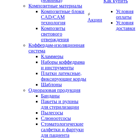
(новинка)
Как купить
Композитные материалы
Композитные блоки
Условия
CAD/СAM
оплаты
Акции
технология
Условия
Композиты
доставки
светового
отверждения
Коффердам-изоляционная
система
Кламмеры
Наборы коффедрама
и инструменты
Платки латексные,
фиксирующие корды
Шаблоны
Одноразовая продукция
Банданы
Пакеты и рулоны
для стерилизации
Пылесосы
Слюноотсосы
Стоматологические
салфетки и фартуки
для пациента