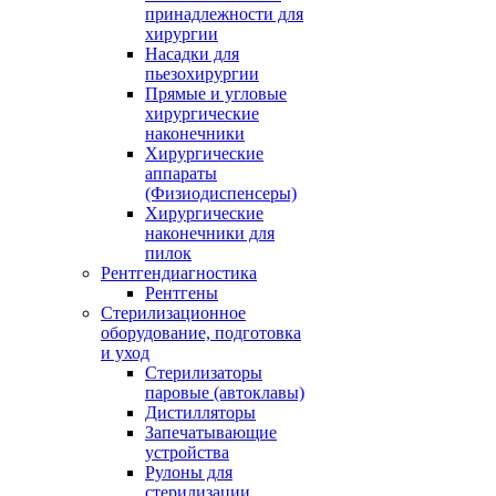
принадлежности для
хирургии
Насадки для
пьезохирургии
Прямые и угловые
хирургические
наконечники
Хирургические
аппараты
(Физиодиспенсеры)
Хирургические
наконечники для
пилок
Рентгендиагностика
Рентгены
Стерилизационное
оборудование, подготовка
и уход
Стерилизаторы
паровые (автоклавы)
Дистилляторы
Запечатывающие
устройства
Рулоны для
стерилизации