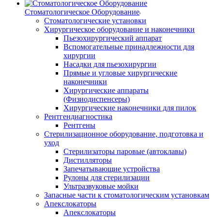
Стоматологическое Оборудование
Стоматологические установки
Хирургическое оборудование и наконечники
Пьезохирургический аппарат
Вспомогательные принадлежности для
хирургии
Насадки для пьезохирургии
Прямые и угловые хирургические
наконечники
Хирургические аппараты
(Физиодиспенсеры)
Хирургические наконечники для пилок
Рентгендиагностика
Рентгены
Стерилизационное оборудование, подготовка и
уход
Стерилизаторы паровые (автоклавы)
Дистилляторы
Запечатывающие устройства
Рулоны для стерилизации
Ультразвуковые мойки
Запасные части к стоматологическим установкам
Апекслокаторы
Апекслокаторы