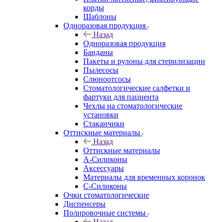
корды
Шаблоны
Одноразовая продукция
Назад
Одноразовая продукция
Банданы
Пакеты и рулоны для стерилизации
Пылесосы
Слюноотсосы
Стоматологические салфетки и
фартуки для пациента
Чехлы на стоматологические
установки
Стаканчики
Оттискные материалы
Назад
Оттискные материалы
А-Силиконы
Аксессуары
Материалы для временных коронок
С-Силиконы
Очки стоматологические
Диспенсеры
Полировочные системы
Назад