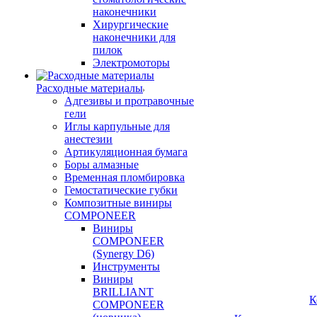
наконечники
Хирургические
наконечники для
пилок
Электромоторы
Расходные материалы
Адгезивы и протравочные
гели
Иглы карпульные для
анестезии
Артикуляционная бумага
Боры алмазные
Временная пломбировка
Гемостатические губки
Композитные виниры
COMPONEER
Виниры
COMPONEER
(Synergy D6)
Инструменты
Виниры
BRILLIANT
К
COMPONEER