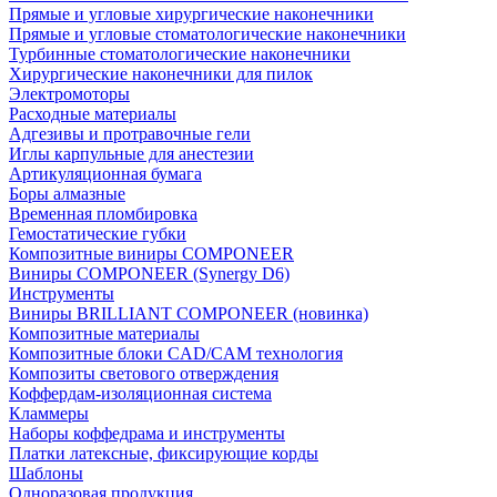
Прямые и угловые хирургические наконечники
Прямые и угловые стоматологические наконечники
Турбинные стоматологические наконечники
Хирургические наконечники для пилок
Электромоторы
Расходные материалы
Адгезивы и протравочные гели
Иглы карпульные для анестезии
Артикуляционная бумага
Боры алмазные
Временная пломбировка
Гемостатические губки
Композитные виниры COMPONEER
Виниры COMPONEER (Synergy D6)
Инструменты
Виниры BRILLIANT COMPONEER (новинка)
Композитные материалы
Композитные блоки CAD/СAM технология
Композиты светового отверждения
Коффердам-изоляционная система
Кламмеры
Наборы коффедрама и инструменты
Платки латексные, фиксирующие корды
Шаблоны
Одноразовая продукция