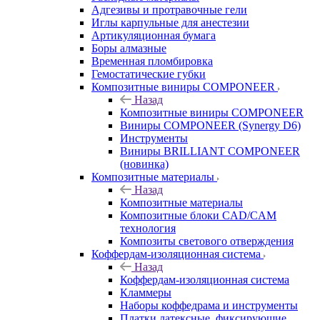
Адгезивы и протравочные гели
Иглы карпульные для анестезии
Артикуляционная бумага
Боры алмазные
Временная пломбировка
Гемостатические губки
Композитные виниры COMPONEER
Назад
Композитные виниры COMPONEER
Виниры COMPONEER (Synergy D6)
Инструменты
Виниры BRILLIANT COMPONEER
(новинка)
Композитные материалы
Назад
Композитные материалы
Композитные блоки CAD/СAM
технология
Композиты светового отверждения
Коффердам-изоляционная система
Назад
Коффердам-изоляционная система
Кламмеры
Наборы коффедрама и инструменты
Платки латексные, фиксирующие