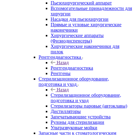
Пьезохирургический аппарат
Вспомогательные принадлежности для
хирургии
Насадки для пьезохирургии
Прямые и угловые хирургические
наконечники
Хирургические аппараты
(Физиодиспенсеры)
Хирургические наконечники для
пилок
Рентгендиагностика
Назад
Рентгендиагностика
Рентгены
Стерилизационное оборудование,
подготовка и уход
Назад
Стерилизационное оборудование,
подготовка и уход
Стерилизаторы паровые (автоклавы)
Дистилляторы
Запечатывающие устройства
Рулоны для стерилизации
Ультразвуковые мойки
Запасные части к стоматологическим