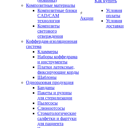
(новинка)
Как купить
Композитные материалы
Композитные блоки
Условия
CAD/СAM
оплаты
Акции
технология
Условия
Композиты
доставки
светового
отверждения
Коффердам-изоляционная
система
Кламмеры
Наборы коффедрама
и инструменты
Платки латексные,
фиксирующие корды
Шаблоны
Одноразовая продукция
Банданы
Пакеты и рулоны
для стерилизации
Пылесосы
Слюноотсосы
Стоматологические
салфетки и фартуки
для пациента