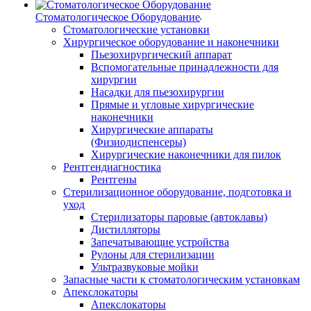
Стоматологическое Оборудование
Стоматологические установки
Хирургическое оборудование и наконечники
Пьезохирургический аппарат
Вспомогательные принадлежности для
хирургии
Насадки для пьезохирургии
Прямые и угловые хирургические
наконечники
Хирургические аппараты
(Физиодиспенсеры)
Хирургические наконечники для пилок
Рентгендиагностика
Рентгены
Стерилизационное оборудование, подготовка и
уход
Стерилизаторы паровые (автоклавы)
Дистилляторы
Запечатывающие устройства
Рулоны для стерилизации
Ультразвуковые мойки
Запасные части к стоматологическим установкам
Апекслокаторы
Апекслокаторы