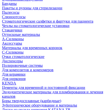
Банданы
Пакеты и рулоны для стерилизации
Пылесосы
Слюноотсосы
Стоматологические салфетки и фартуки для пациента
Чехлы на стоматологические установки
Стаканчики
Оттискные материалы
А-Силиконы
Аксессуары
Материалы для временных коронок
С-Силиконы
Очки стоматологические
Диспенсеры
Полировочные системы
Для композитов и компомеров
Для керамики
Для циркония
KENDA
Цементы для временной и постоянной фиксации
Эндодонтические материалы для пломбирования и лечения
каналов
Боры твердосплавные (карбидные)
Зуботехническое оборудование и материалы
Диски из оксида циркония KATANA ZR