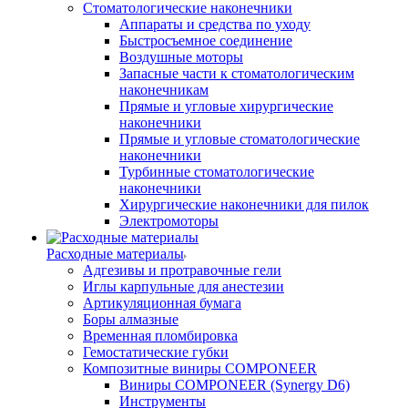
Стоматологические наконечники
Аппараты и средства по уходу
Быстросъемное соединение
Воздушные моторы
Запасные части к стоматологическим
наконечникам
Прямые и угловые хирургические
наконечники
Прямые и угловые стоматологические
наконечники
Турбинные стоматологические
наконечники
Хирургические наконечники для пилок
Электромоторы
Расходные материалы
Адгезивы и протравочные гели
Иглы карпульные для анестезии
Артикуляционная бумага
Боры алмазные
Временная пломбировка
Гемостатические губки
Композитные виниры COMPONEER
Виниры COMPONEER (Synergy D6)
Инструменты