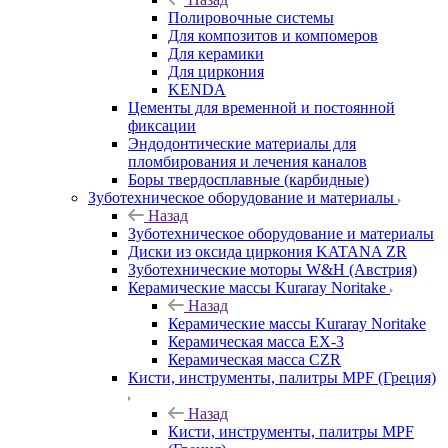
Полировочные системы
Для композитов и компомеров
Для керамики
Для циркония
KENDA
Цементы для временной и постоянной
фиксации
Эндодонтические материалы для
пломбирования и лечения каналов
Боры твердосплавные (карбидные)
Зуботехническое оборудование и материалы
Назад
Зуботехническое оборудование и материалы
Диски из оксида циркония KATANA ZR
Зуботехнические моторы W&H (Австрия)
Керамические массы Kuraray Noritake
Назад
Керамические массы Kuraray Noritake
Керамическая масса EX-3
Керамическая масса CZR
Кисти, инструменты, палитры MPF (Греция)
Назад
Кисти, инструменты, палитры MPF