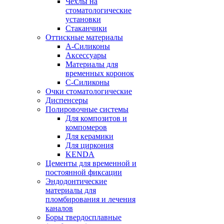
Чехлы на
стоматологические
установки
Стаканчики
Оттискные материалы
А-Силиконы
Аксессуары
Материалы для
временных коронок
С-Силиконы
Очки стоматологические
Диспенсеры
Полировочные системы
Для композитов и
компомеров
Для керамики
Для циркония
KENDA
Цементы для временной и
постоянной фиксации
Эндодонтические
материалы для
пломбирования и лечения
каналов
Боры твердосплавные