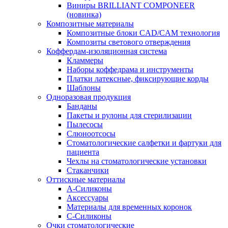
Виниры BRILLIANT COMPONEER
(новинка)
Композитные материалы
Композитные блоки CAD/СAM технология
Композиты светового отверждения
Коффердам-изоляционная система
Кламмеры
Наборы коффедрама и инструменты
Платки латексные, фиксирующие корды
Шаблоны
Одноразовая продукция
Банданы
Пакеты и рулоны для стерилизации
Пылесосы
Слюноотсосы
Стоматологические салфетки и фартуки для
пациента
Чехлы на стоматологические установки
Стаканчики
Оттискные материалы
А-Силиконы
Аксессуары
Материалы для временных коронок
С-Силиконы
Очки стоматологические