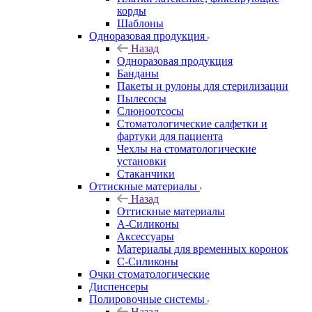
корды
Шаблоны
Одноразовая продукция
Назад
Одноразовая продукция
Банданы
Пакеты и рулоны для стерилизации
Пылесосы
Слюноотсосы
Стоматологические салфетки и
фартуки для пациента
Чехлы на стоматологические
установки
Стаканчики
Оттискные материалы
Назад
Оттискные материалы
А-Силиконы
Аксессуары
Материалы для временных коронок
С-Силиконы
Очки стоматологические
Диспенсеры
Полировочные системы
Назад