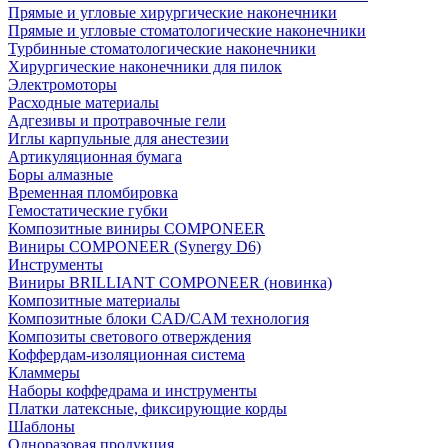
Прямые и угловые хирургические наконечники
Прямые и угловые стоматологические наконечники
Турбинные стоматологические наконечники
Хирургические наконечники для пилок
Электромоторы
Расходные материалы
Адгезивы и протравочные гели
Иглы карпульные для анестезии
Артикуляционная бумага
Боры алмазные
Временная пломбировка
Гемостатические губки
Композитные виниры COMPONEER
Виниры COMPONEER (Synergy D6)
Инструменты
Виниры BRILLIANT COMPONEER (новинка)
Композитные материалы
Композитные блоки CAD/СAM технология
Композиты светового отверждения
Коффердам-изоляционная система
Кламмеры
Наборы коффедрама и инструменты
Платки латексные, фиксирующие корды
Шаблоны
Одноразовая продукция