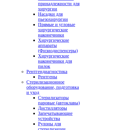
принадлежности для
хирургии
Насадки для
пьезохирургии
Прямые и угловые
хирургические
наконечники
Хирургические
аппараты
(Физиодиспенсеры)
Хирургические
наконечники для
пилок
Рентгендиагностика
Рентгены
Стерилизационное
оборудование, подготовка
и уход
Стерилизаторы
паровые (автоклавы)
Дистилляторы
Запечатывающие
устройства
Рулоны для
стерилизации