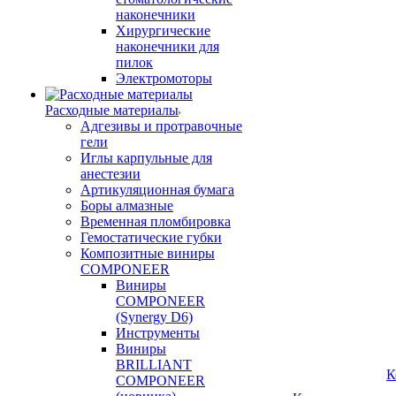
наконечники
Хирургические
наконечники для
пилок
Электромоторы
Расходные материалы
Адгезивы и протравочные
гели
Иглы карпульные для
анестезии
Артикуляционная бумага
Боры алмазные
Временная пломбировка
Гемостатические губки
Композитные виниры
COMPONEER
Виниры
COMPONEER
(Synergy D6)
Инструменты
Виниры
BRILLIANT
К
COMPONEER