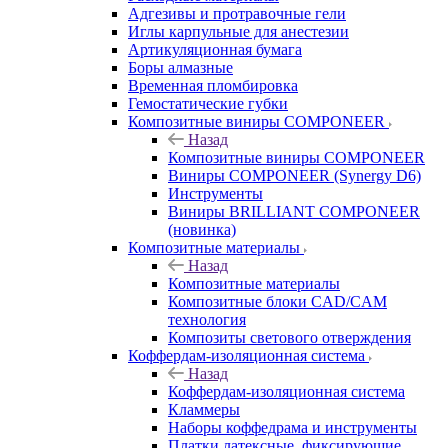
Адгезивы и протравочные гели
Иглы карпульные для анестезии
Артикуляционная бумага
Боры алмазные
Временная пломбировка
Гемостатические губки
Композитные виниры COMPONEER
Назад
Композитные виниры COMPONEER
Виниры COMPONEER (Synergy D6)
Инструменты
Виниры BRILLIANT COMPONEER
(новинка)
Композитные материалы
Назад
Композитные материалы
Композитные блоки CAD/СAM
технология
Композиты светового отверждения
Коффердам-изоляционная система
Назад
Коффердам-изоляционная система
Кламмеры
Наборы коффедрама и инструменты
Платки латексные, фиксирующие