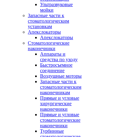
Ультразвуковые
мойки
Запасные части к
стоматологическим
установкам
Апекслокаторы
Апекслокаторы
Стоматологические
наконечники
Аппараты и
средства по уходу
Быстросъемное
соединение
Воздушные моторы
Запасные части к
стоматологическим
наконечникам
Прямые и угловые
хирургические
наконечники
Прямые и угловые
стоматологические
наконечники
Турбинные
стоматологические