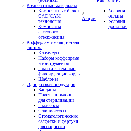
(новинка)
Как купить
Композитные материалы
Композитные блоки
Условия
CAD/СAM
оплаты
Акции
технология
Условия
Композиты
доставки
светового
отверждения
Коффердам-изоляционная
система
Кламмеры
Наборы коффедрама
и инструменты
Платки латексные,
фиксирующие корды
Шаблоны
Одноразовая продукция
Банданы
Пакеты и рулоны
для стерилизации
Пылесосы
Слюноотсосы
Стоматологические
салфетки и фартуки
для пациента