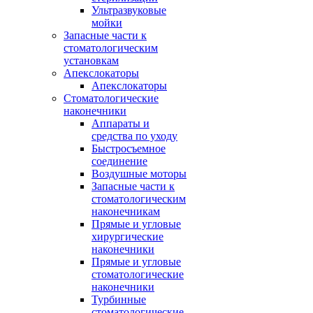
Ультразвуковые
мойки
Запасные части к
стоматологическим
установкам
Апекслокаторы
Апекслокаторы
Стоматологические
наконечники
Аппараты и
средства по уходу
Быстросъемное
соединение
Воздушные моторы
Запасные части к
стоматологическим
наконечникам
Прямые и угловые
хирургические
наконечники
Прямые и угловые
стоматологические
наконечники
Турбинные
стоматологические