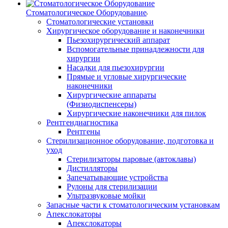
Стоматологическое Оборудование
Стоматологические установки
Хирургическое оборудование и наконечники
Пьезохирургический аппарат
Вспомогательные принадлежности для
хирургии
Насадки для пьезохирургии
Прямые и угловые хирургические
наконечники
Хирургические аппараты
(Физиодиспенсеры)
Хирургические наконечники для пилок
Рентгендиагностика
Рентгены
Стерилизационное оборудование, подготовка и
уход
Стерилизаторы паровые (автоклавы)
Дистилляторы
Запечатывающие устройства
Рулоны для стерилизации
Ультразвуковые мойки
Запасные части к стоматологическим установкам
Апекслокаторы
Апекслокаторы