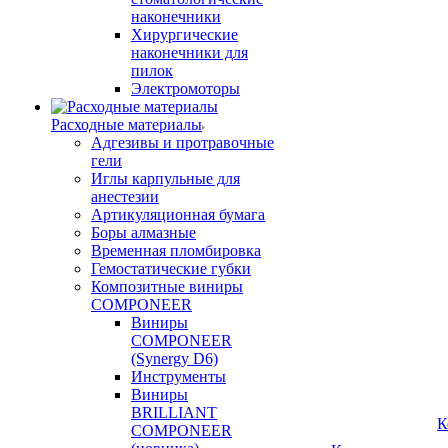
наконечники
Хирургические
наконечники для
пилок
Электромоторы
Расходные материалы
Адгезивы и протравочные
гели
Иглы карпульные для
анестезии
Артикуляционная бумага
Боры алмазные
Временная пломбировка
Гемостатические губки
Композитные виниры
COMPONEER
Виниры
COMPONEER
(Synergy D6)
Инструменты
Виниры
BRILLIANT
К
COMPONEER