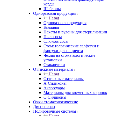
корды
Шаблоны
Одноразовая продукция
Назад
Одноразовая продукция
Банданы
Пакеты и рулоны для стерилизации
Пылесосы
Слюноотсосы
Стоматологические салфетки и
фартуки для пациента
Чехлы на стоматологические
установки
Стаканчики
Оттискные материалы
Назад
Оттискные материалы
А-Силиконы
Аксессуары
Материалы для временных коронок
С-Силиконы
Очки стоматологические
Диспенсеры
Полировочные системы
Назад