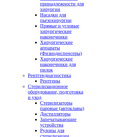
принадлежности для
хирургии
Насадки для
пьезохирургии
Прямые и угловые
хирургические
наконечники
Хирургические
аппараты
(Физиодиспенсеры)
Хирургические
наконечники для
пилок
Рентгендиагностика
Рентгены
Стерилизационное
оборудование, подготовка
и уход
Стерилизаторы
паровые (автоклавы)
Дистилляторы
Запечатывающие
устройства
Рулоны для
стерилизации