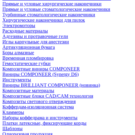
Прямые и угловые хирургические наконечники
Прямые и угловые стоматологические наконечники
Турбинные стоматологические наконечники
Хирургические наконечники для пилок
Электромоторы
Расходные материалы
Адгезивы и протравочные гели
Иглы карпульные для анестезии
Артикуляционная бумага
Боры алмазные
Временная пломбировка
Гемостатические губки
Композитные виниры COMPONEER
Виниры COMPONEER (Synergy D6)
Инструменты
Виниры BRILLIANT COMPONEER (новинка)
Композитные материалы
Композитные блоки CAD/СAM технология
Композиты светового отверждения
Коффердам-изоляционная система
Кламмеры
Наборы коффедрама и инструменты
Платки латексные, фиксирующие корды
Шаблоны
Одноразовая продукция