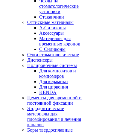
Чехлы на
стоматологические
установки
Стаканчики
Оттискные материалы
А-Силиконы
Аксессуары
Материалы для
временных коронок
С-Силиконы
Очки стоматологические
Диспенсеры
Полировочные системы
Для композитов и
компомеров
Для керамики
Для циркония
KENDA
Цементы для временной и
постоянной фиксации
Эндодонтические
материалы для
пломбирования и лечения
каналов
Боры твердосплавные