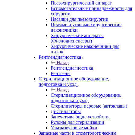
Пьезохирургический аппарат
Вспомогательные принадлежности для
хирургии
Насадки для пьезохирургии
Прямые и угловые хирургические
наконечники
Хирургические аппараты
(Физиодиспенсеры)
Хирургические наконечники для
пилок
Рентгендиагностика
Назад
Рентгендиагностика
Рентгены
Стерилизационное оборудование,
подготовка и уход
Назад
Стерилизационное оборудование,
подготовка и уход
Стерилизаторы паровые (автоклавы)
Дистилляторы
Запечатывающие устройства
Рулоны для стерилизации
Ультразвуковые мойки
Запасные части к стоматологическим