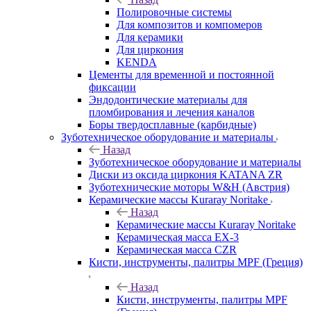
Полировочные системы
Для композитов и компомеров
Для керамики
Для циркония
KENDA
Цементы для временной и постоянной
фиксации
Эндодонтические материалы для
пломбирования и лечения каналов
Боры твердосплавные (карбидные)
Зуботехническое оборудование и материалы
Назад
Зуботехническое оборудование и материалы
Диски из оксида циркония KATANA ZR
Зуботехнические моторы W&H (Австрия)
Керамические массы Kuraray Noritake
Назад
Керамические массы Kuraray Noritake
Керамическая масса EX-3
Керамическая масса CZR
Кисти, инструменты, палитры MPF (Греция)
Назад
Кисти, инструменты, палитры MPF