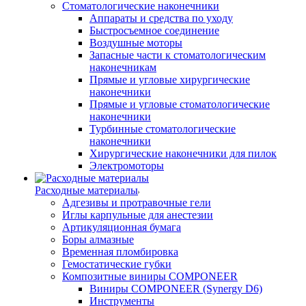
Стоматологические наконечники
Аппараты и средства по уходу
Быстросъемное соединение
Воздушные моторы
Запасные части к стоматологическим
наконечникам
Прямые и угловые хирургические
наконечники
Прямые и угловые стоматологические
наконечники
Турбинные стоматологические
наконечники
Хирургические наконечники для пилок
Электромоторы
Расходные материалы
Адгезивы и протравочные гели
Иглы карпульные для анестезии
Артикуляционная бумага
Боры алмазные
Временная пломбировка
Гемостатические губки
Композитные виниры COMPONEER
Виниры COMPONEER (Synergy D6)
Инструменты