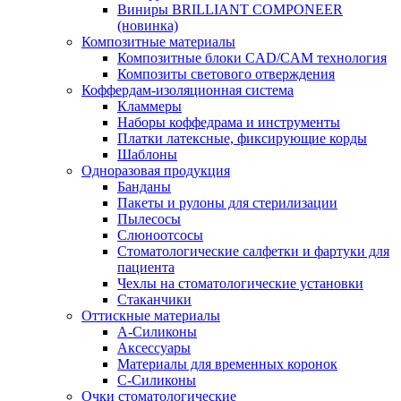
Виниры BRILLIANT COMPONEER
(новинка)
Композитные материалы
Композитные блоки CAD/СAM технология
Композиты светового отверждения
Коффердам-изоляционная система
Кламмеры
Наборы коффедрама и инструменты
Платки латексные, фиксирующие корды
Шаблоны
Одноразовая продукция
Банданы
Пакеты и рулоны для стерилизации
Пылесосы
Слюноотсосы
Стоматологические салфетки и фартуки для
пациента
Чехлы на стоматологические установки
Стаканчики
Оттискные материалы
А-Силиконы
Аксессуары
Материалы для временных коронок
С-Силиконы
Очки стоматологические