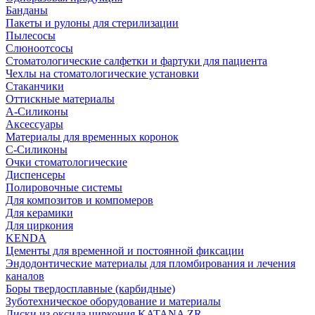
Банданы
Пакеты и рулоны для стерилизации
Пылесосы
Слюноотсосы
Стоматологические салфетки и фартуки для пациента
Чехлы на стоматологические установки
Стаканчики
Оттискные материалы
А-Силиконы
Аксессуары
Материалы для временных коронок
С-Силиконы
Очки стоматологические
Диспенсеры
Полировочные системы
Для композитов и компомеров
Для керамики
Для циркония
KENDA
Цементы для временной и постоянной фиксации
Эндодонтические материалы для пломбирования и лечения
каналов
Боры твердосплавные (карбидные)
Зуботехническое оборудование и материалы
Диски из оксида циркония KATANA ZR