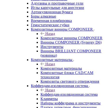
Адгезивы и протравочные гели
Иглы карпульные для анестезии
Артикуляционная бумага
Боры алмазные
Временная пломбировка
Гемостатические губки
Композитные виниры COMPONEER
Назад
Композитные виниры COMPONEER
Виниры COMPONEER (Synergy D6)
Инструменты
Виниры BRILLIANT COMPONEER
(новинка)
Композитные материалы
Назад
Композитные материалы
Композитные блоки CAD/СAM
технология
Композиты светового отверждения
Коффердам-изоляционная система
Назад
Коффердам-изоляционная система
Кламмеры
Наборы коффедрама и инструменты
Платки латексные, фиксирующие