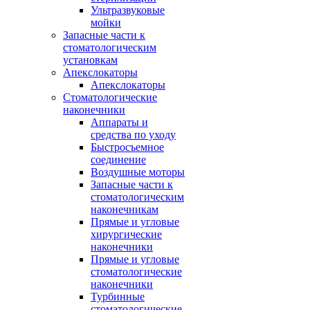
Ультразвуковые
мойки
Запасные части к
стоматологическим
установкам
Апекслокаторы
Апекслокаторы
Стоматологические
наконечники
Аппараты и
средства по уходу
Быстросъемное
соединение
Воздушные моторы
Запасные части к
стоматологическим
наконечникам
Прямые и угловые
хирургические
наконечники
Прямые и угловые
стоматологические
наконечники
Турбинные
стоматологические