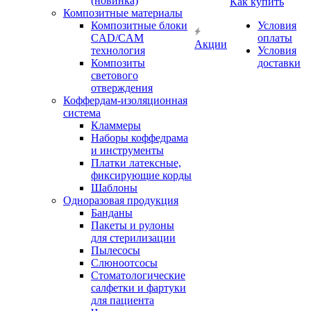
(новинка)
Как купить
Композитные материалы
Композитные блоки
Условия
CAD/СAM
оплаты
Акции
технология
Условия
Композиты
доставки
светового
отверждения
Коффердам-изоляционная
система
Кламмеры
Наборы коффедрама
и инструменты
Платки латексные,
фиксирующие корды
Шаблоны
Одноразовая продукция
Банданы
Пакеты и рулоны
для стерилизации
Пылесосы
Слюноотсосы
Стоматологические
салфетки и фартуки
для пациента