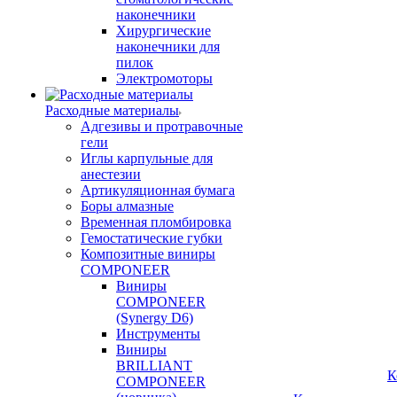
наконечники
Хирургические
наконечники для
пилок
Электромоторы
Расходные материалы
Адгезивы и протравочные
гели
Иглы карпульные для
анестезии
Артикуляционная бумага
Боры алмазные
Временная пломбировка
Гемостатические губки
Композитные виниры
COMPONEER
Виниры
COMPONEER
(Synergy D6)
Инструменты
Виниры
BRILLIANT
К
COMPONEER