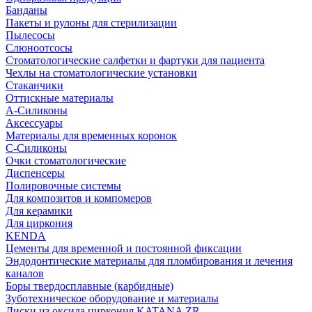
Банданы
Пакеты и рулоны для стерилизации
Пылесосы
Слюноотсосы
Стоматологические салфетки и фартуки для пациента
Чехлы на стоматологические установки
Стаканчики
Оттискные материалы
А-Силиконы
Аксессуары
Материалы для временных коронок
С-Силиконы
Очки стоматологические
Диспенсеры
Полировочные системы
Для композитов и компомеров
Для керамики
Для циркония
KENDA
Цементы для временной и постоянной фиксации
Эндодонтические материалы для пломбирования и лечения
каналов
Боры твердосплавные (карбидные)
Зуботехническое оборудование и материалы
Диски из оксида циркония KATANA ZR