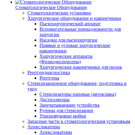
Стоматологическое Оборудование
Стоматологические установки
Хирургическое оборудование и наконечники
Пьезохирургический аппарат
Вспомогательные принадлежности для
хирургии
Насадки для пьезохирургии
Прямые и угловые хирургические
наконечники
Хирургические аппараты
(Физиодиспенсеры)
Хирургические наконечники для пилок
Рентгендиагностика
Рентгены
Стерилизационное оборудование, подготовка и
уход
Стерилизаторы паровые (автоклавы)
Дистилляторы
Запечатывающие устройства
Рулоны для стерилизации
Ультразвуковые мойки
Запасные части к стоматологическим установкам
Апекслокаторы
Апекслокаторы