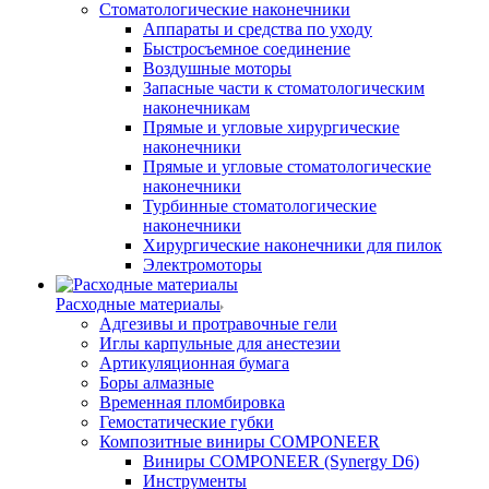
Стоматологические наконечники
Аппараты и средства по уходу
Быстросъемное соединение
Воздушные моторы
Запасные части к стоматологическим
наконечникам
Прямые и угловые хирургические
наконечники
Прямые и угловые стоматологические
наконечники
Турбинные стоматологические
наконечники
Хирургические наконечники для пилок
Электромоторы
Расходные материалы
Адгезивы и протравочные гели
Иглы карпульные для анестезии
Артикуляционная бумага
Боры алмазные
Временная пломбировка
Гемостатические губки
Композитные виниры COMPONEER
Виниры COMPONEER (Synergy D6)
Инструменты