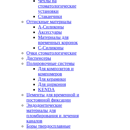
Чехлы на
стоматологические
установки
Стаканчики
Оттискные материалы
А-Силиконы
Аксессуары
Материалы для
временных коронок
С-Силиконы
Очки стоматологические
Диспенсеры
Полировочные системы
Для композитов и
компомеров
Для керамики
Для циркония
KENDA
Цементы для временной и
постоянной фиксации
Эндодонтические
материалы для
пломбирования и лечения
каналов
Боры твердосплавные