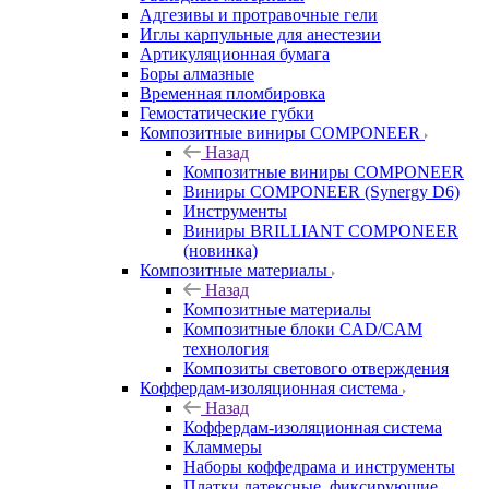
Адгезивы и протравочные гели
Иглы карпульные для анестезии
Артикуляционная бумага
Боры алмазные
Временная пломбировка
Гемостатические губки
Композитные виниры COMPONEER
Назад
Композитные виниры COMPONEER
Виниры COMPONEER (Synergy D6)
Инструменты
Виниры BRILLIANT COMPONEER
(новинка)
Композитные материалы
Назад
Композитные материалы
Композитные блоки CAD/СAM
технология
Композиты светового отверждения
Коффердам-изоляционная система
Назад
Коффердам-изоляционная система
Кламмеры
Наборы коффедрама и инструменты
Платки латексные, фиксирующие