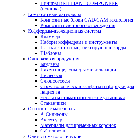
Виниры BRILLIANT COMPONEER
(новинка)
Композитные материалы
Композитные блоки CAD/СAM технология
Композиты светового отверждения
Коффердам-изоляционная система
Кламмеры
Наборы коффедрама и инструменты
Платки латексные, фиксирующие корды
Шаблоны
Одноразовая продукция
Банданы
Пакеты и рулоны для стерилизации
Пылесосы
Слюноотсосы
Стоматологические салфетки и фартуки для
пациента
Чехлы на стоматологические установки
Стаканчики
Оттискные материалы
А-Силиконы
Аксессуары
Материалы для временных коронок
С-Силиконы
Очки стоматологические