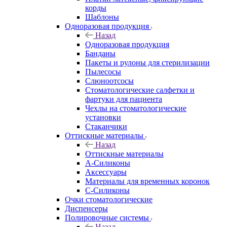
корды
Шаблоны
Одноразовая продукция
Назад
Одноразовая продукция
Банданы
Пакеты и рулоны для стерилизации
Пылесосы
Слюноотсосы
Стоматологические салфетки и
фартуки для пациента
Чехлы на стоматологические
установки
Стаканчики
Оттискные материалы
Назад
Оттискные материалы
А-Силиконы
Аксессуары
Материалы для временных коронок
С-Силиконы
Очки стоматологические
Диспенсеры
Полировочные системы
Назад