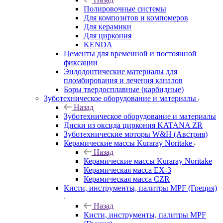
Полировочные системы
Для композитов и компомеров
Для керамики
Для циркония
KENDA
Цементы для временной и постоянной
фиксации
Эндодонтические материалы для
пломбирования и лечения каналов
Боры твердосплавные (карбидные)
Зуботехническое оборудование и материалы
Назад
Зуботехническое оборудование и материалы
Диски из оксида циркония KATANA ZR
Зуботехнические моторы W&H (Австрия)
Керамические массы Kuraray Noritake
Назад
Керамические массы Kuraray Noritake
Керамическая масса EX-3
Керамическая масса CZR
Кисти, инструменты, палитры MPF (Греция)
Назад
Кисти, инструменты, палитры MPF