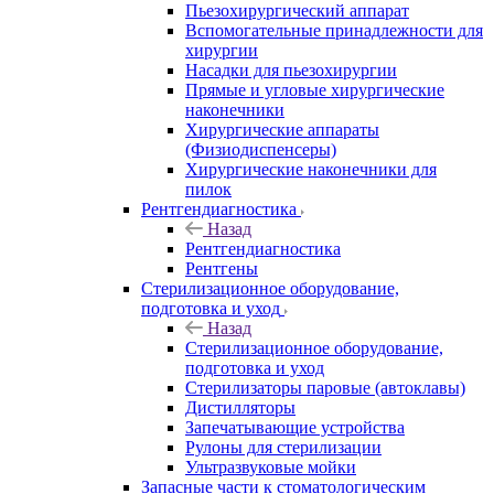
Пьезохирургический аппарат
Вспомогательные принадлежности для
хирургии
Насадки для пьезохирургии
Прямые и угловые хирургические
наконечники
Хирургические аппараты
(Физиодиспенсеры)
Хирургические наконечники для
пилок
Рентгендиагностика
Назад
Рентгендиагностика
Рентгены
Стерилизационное оборудование,
подготовка и уход
Назад
Стерилизационное оборудование,
подготовка и уход
Стерилизаторы паровые (автоклавы)
Дистилляторы
Запечатывающие устройства
Рулоны для стерилизации
Ультразвуковые мойки
Запасные части к стоматологическим