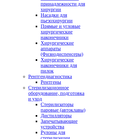
принадлежности для
хирургии
Насадки для
пьезохирургии
Прямые и угловые
хирургические
наконечники
Хирургические
аппараты
(Физиодиспенсеры)
Хирургические
наконечники для
пилок
Рентгендиагностика
Рентгены
Стерилизационное
оборудование, подготовка
и уход
Стерилизаторы
паровые (автоклавы)
Дистилляторы
Запечатывающие
устройства
Рулоны для
стерилизации