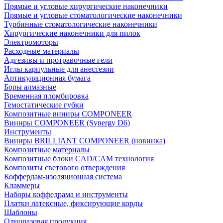
Прямые и угловые хирургические наконечники
Прямые и угловые стоматологические наконечники
Турбинные стоматологические наконечники
Хирургические наконечники для пилок
Электромоторы
Расходные материалы
Адгезивы и протравочные гели
Иглы карпульные для анестезии
Артикуляционная бумага
Боры алмазные
Временная пломбировка
Гемостатические губки
Композитные виниры COMPONEER
Виниры COMPONEER (Synergy D6)
Инструменты
Виниры BRILLIANT COMPONEER (новинка)
Композитные материалы
Композитные блоки CAD/СAM технология
Композиты светового отверждения
Коффердам-изоляционная система
Кламмеры
Наборы коффедрама и инструменты
Платки латексные, фиксирующие корды
Шаблоны
Одноразовая продукция