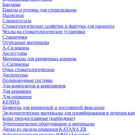
Банданы
Пакеты и рулоны для стерилизации
Пылесосы
Слюноотсосы
Стоматологические салфетки и фартуки для пациента
Чехлы на стоматологические установки
Стаканчики
Оттискные материалы
А-Силиконы
Аксессуары
Материалы для временных коронок
С-Силиконы
Очки стоматологические
Диспенсеры
Полировочные системы
Для композитов и компомеров
Для керамики
Для циркония
KENDA
Цементы для временной и постоянной фиксации
Эндодонтические материалы для пломбирования и лечения ка
Боры твердосплавные (карбидные)
Зуботехническое оборудование и материалы
Диски из оксида циркония KATANA ZR
Зуботехнические моторы W&H (Австрия)