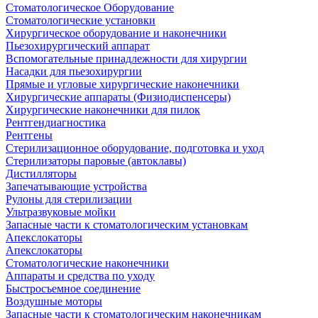
Стоматологическое Оборудование
Стоматологические установки
Хирургическое оборудование и наконечники
Пьезохирургический аппарат
Вспомогательные принадлежности для хирургии
Насадки для пьезохирургии
Прямые и угловые хирургические наконечники
Хирургические аппараты (Физиодиспенсеры)
Хирургические наконечники для пилок
Рентгендиагностика
Рентгены
Стерилизационное оборудование, подготовка и уход
Стерилизаторы паровые (автоклавы)
Дистилляторы
Запечатывающие устройства
Рулоны для стерилизации
Ультразвуковые мойки
Запасные части к стоматологическим установкам
Апекслокаторы
Апекслокаторы
Стоматологические наконечники
Аппараты и средства по уходу
Быстросъемное соединение
Воздушные моторы
Запасные части к стоматологическим наконечникам