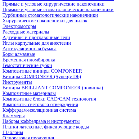
Прямые и угловые хирургические наконечники
Прямые и угловые стоматологические наконечники
Турбинные стоматологические наконечники
Хирургические наконечники для пилок
Электромоторы
Расходные материалы
Адгезивы и протравочные гели
Иглы карпульные для анестезии
Артикуляционная бумага
Боры алмазные
Временная пломбировка
Гемостатические губки
Композитные виниры COMPONEER
Виниры COMPONEER (Synergy D6)
Инструменты
Виниры BRILLIANT COMPONEER (новинка)
Композитные материалы
Композитные блоки CAD/СAM технология
Композиты светового отверждения
Коффердам-изоляционная система
Кламмеры
Наборы коффедрама и инструменты
Платки латексные, фиксирующие корды
Шаблоны
Одноразовая продукция