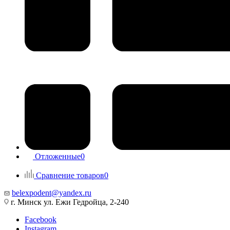
Отложенные
0
Сравнение товаров
0
belexpodent@yandex.ru
г. Минск ул. Ежи Гедройца, 2-240
Facebook
Instagram