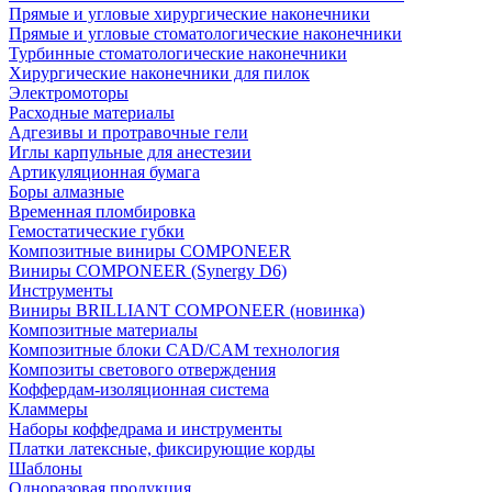
Прямые и угловые хирургические наконечники
Прямые и угловые стоматологические наконечники
Турбинные стоматологические наконечники
Хирургические наконечники для пилок
Электромоторы
Расходные материалы
Адгезивы и протравочные гели
Иглы карпульные для анестезии
Артикуляционная бумага
Боры алмазные
Временная пломбировка
Гемостатические губки
Композитные виниры COMPONEER
Виниры COMPONEER (Synergy D6)
Инструменты
Виниры BRILLIANT COMPONEER (новинка)
Композитные материалы
Композитные блоки CAD/СAM технология
Композиты светового отверждения
Коффердам-изоляционная система
Кламмеры
Наборы коффедрама и инструменты
Платки латексные, фиксирующие корды
Шаблоны
Одноразовая продукция