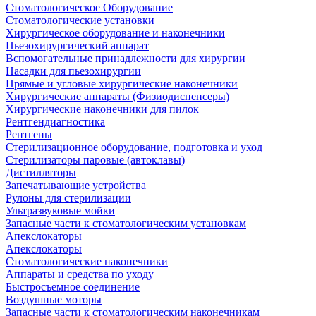
Стоматологическое Оборудование
Стоматологические установки
Хирургическое оборудование и наконечники
Пьезохирургический аппарат
Вспомогательные принадлежности для хирургии
Насадки для пьезохирургии
Прямые и угловые хирургические наконечники
Хирургические аппараты (Физиодиспенсеры)
Хирургические наконечники для пилок
Рентгендиагностика
Рентгены
Стерилизационное оборудование, подготовка и уход
Стерилизаторы паровые (автоклавы)
Дистилляторы
Запечатывающие устройства
Рулоны для стерилизации
Ультразвуковые мойки
Запасные части к стоматологическим установкам
Апекслокаторы
Апекслокаторы
Стоматологические наконечники
Аппараты и средства по уходу
Быстросъемное соединение
Воздушные моторы
Запасные части к стоматологическим наконечникам