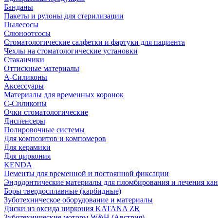
Банданы
Пакеты и рулоны для стерилизации
Пылесосы
Слюноотсосы
Стоматологические салфетки и фартуки для пациента
Чехлы на стоматологические установки
Стаканчики
Оттискные материалы
А-Силиконы
Аксессуары
Материалы для временных коронок
С-Силиконы
Очки стоматологические
Диспенсеры
Полировочные системы
Для композитов и компомеров
Для керамики
Для циркония
KENDA
Цементы для временной и постоянной фиксации
Эндодонтические материалы для пломбирования и лечения ка
Боры твердосплавные (карбидные)
Зуботехническое оборудование и материалы
Диски из оксида циркония KATANA ZR
Зуботехнические моторы W&H (Австрия)