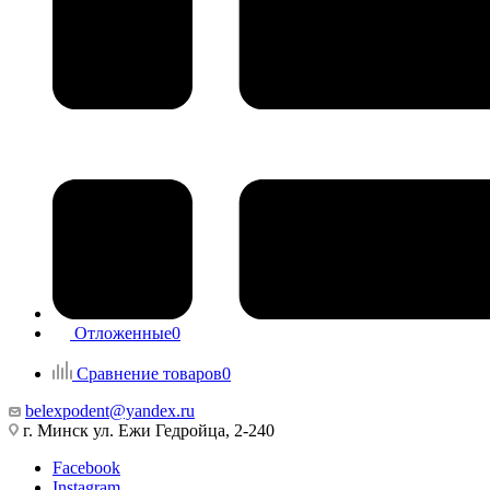
Отложенные
0
Сравнение товаров
0
belexpodent@yandex.ru
г. Минск ул. Ежи Гедройца, 2-240
Facebook
Instagram