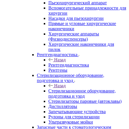
Пьезохирургический аппарат
Вспомогательные принадлежности для
хирургии
Насадки для пьезохирургии
Прямые и угловые хирургические
наконечники
Хирургические аппараты
(Физиодиспенсеры)
Хирургические наконечники для
пилок
Рентгендиагностика
Назад
Рентгендиагностика
Рентгены
Стерилизационное оборудование,
подготовка и уход
Назад
Стерилизационное оборудование,
подготовка и уход
Стерилизаторы паровые (автоклавы)
Дистилляторы
Запечатывающие устройства
Рулоны для стерилизации
Ультразвуковые мойки
Запасные части к стоматологическим