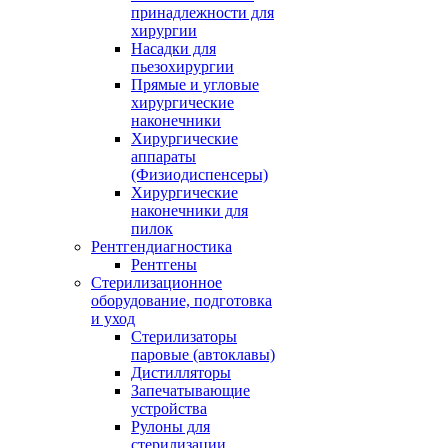
принадлежности для
хирургии
Насадки для
пьезохирургии
Прямые и угловые
хирургические
наконечники
Хирургические
аппараты
(Физиодиспенсеры)
Хирургические
наконечники для
пилок
Рентгендиагностика
Рентгены
Стерилизационное
оборудование, подготовка
и уход
Стерилизаторы
паровые (автоклавы)
Дистилляторы
Запечатывающие
устройства
Рулоны для
стерилизации