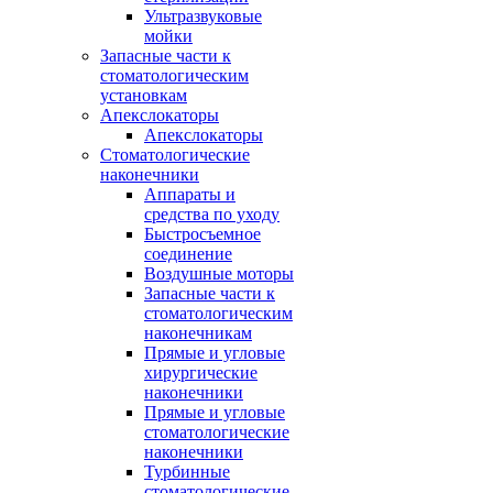
Ультразвуковые
мойки
Запасные части к
стоматологическим
установкам
Апекслокаторы
Апекслокаторы
Стоматологические
наконечники
Аппараты и
средства по уходу
Быстросъемное
соединение
Воздушные моторы
Запасные части к
стоматологическим
наконечникам
Прямые и угловые
хирургические
наконечники
Прямые и угловые
стоматологические
наконечники
Турбинные
стоматологические