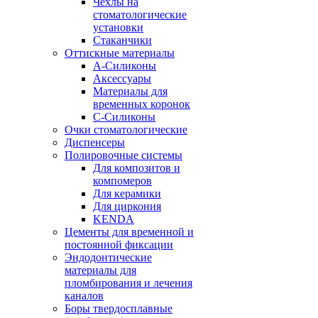
Чехлы на
стоматологические
установки
Стаканчики
Оттискные материалы
А-Силиконы
Аксессуары
Материалы для
временных коронок
С-Силиконы
Очки стоматологические
Диспенсеры
Полировочные системы
Для композитов и
компомеров
Для керамики
Для циркония
KENDA
Цементы для временной и
постоянной фиксации
Эндодонтические
материалы для
пломбирования и лечения
каналов
Боры твердосплавные