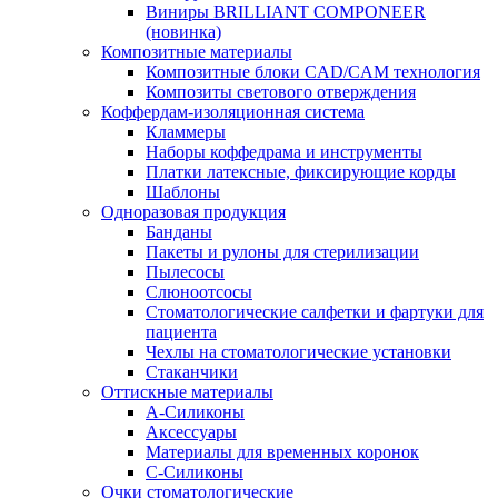
Виниры BRILLIANT COMPONEER
(новинка)
Композитные материалы
Композитные блоки CAD/СAM технология
Композиты светового отверждения
Коффердам-изоляционная система
Кламмеры
Наборы коффедрама и инструменты
Платки латексные, фиксирующие корды
Шаблоны
Одноразовая продукция
Банданы
Пакеты и рулоны для стерилизации
Пылесосы
Слюноотсосы
Стоматологические салфетки и фартуки для
пациента
Чехлы на стоматологические установки
Стаканчики
Оттискные материалы
А-Силиконы
Аксессуары
Материалы для временных коронок
С-Силиконы
Очки стоматологические