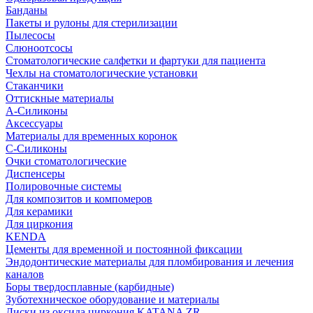
Банданы
Пакеты и рулоны для стерилизации
Пылесосы
Слюноотсосы
Стоматологические салфетки и фартуки для пациента
Чехлы на стоматологические установки
Стаканчики
Оттискные материалы
А-Силиконы
Аксессуары
Материалы для временных коронок
С-Силиконы
Очки стоматологические
Диспенсеры
Полировочные системы
Для композитов и компомеров
Для керамики
Для циркония
KENDA
Цементы для временной и постоянной фиксации
Эндодонтические материалы для пломбирования и лечения
каналов
Боры твердосплавные (карбидные)
Зуботехническое оборудование и материалы
Диски из оксида циркония KATANA ZR