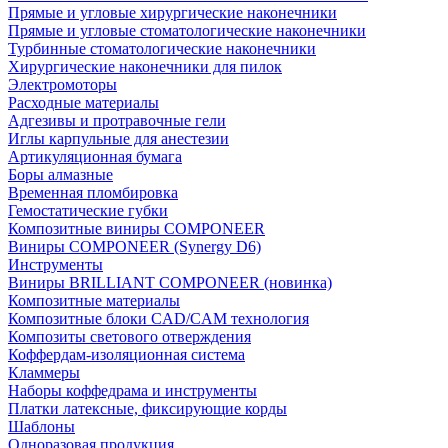
Прямые и угловые хирургические наконечники
Прямые и угловые стоматологические наконечники
Турбинные стоматологические наконечники
Хирургические наконечники для пилок
Электромоторы
Расходные материалы
Адгезивы и протравочные гели
Иглы карпульные для анестезии
Артикуляционная бумага
Боры алмазные
Временная пломбировка
Гемостатические губки
Композитные виниры COMPONEER
Виниры COMPONEER (Synergy D6)
Инструменты
Виниры BRILLIANT COMPONEER (новинка)
Композитные материалы
Композитные блоки CAD/СAM технология
Композиты светового отверждения
Коффердам-изоляционная система
Кламмеры
Наборы коффедрама и инструменты
Платки латексные, фиксирующие корды
Шаблоны
Одноразовая продукция