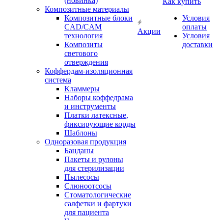
(новинка)
Как купить
Композитные материалы
Композитные блоки
Условия
CAD/СAM
оплаты
Акции
технология
Условия
Композиты
доставки
светового
отверждения
Коффердам-изоляционная
система
Кламмеры
Наборы коффедрама
и инструменты
Платки латексные,
фиксирующие корды
Шаблоны
Одноразовая продукция
Банданы
Пакеты и рулоны
для стерилизации
Пылесосы
Слюноотсосы
Стоматологические
салфетки и фартуки
для пациента