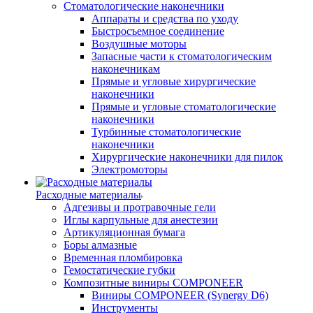
Стоматологические наконечники
Аппараты и средства по уходу
Быстросъемное соединение
Воздушные моторы
Запасные части к стоматологическим
наконечникам
Прямые и угловые хирургические
наконечники
Прямые и угловые стоматологические
наконечники
Турбинные стоматологические
наконечники
Хирургические наконечники для пилок
Электромоторы
Расходные материалы
Адгезивы и протравочные гели
Иглы карпульные для анестезии
Артикуляционная бумага
Боры алмазные
Временная пломбировка
Гемостатические губки
Композитные виниры COMPONEER
Виниры COMPONEER (Synergy D6)
Инструменты