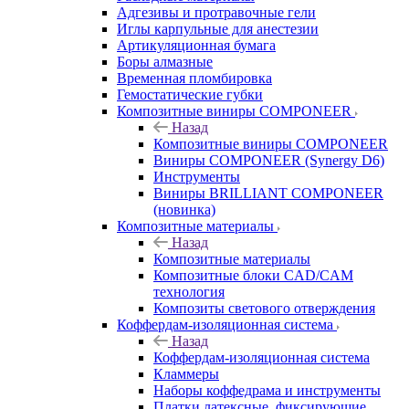
Адгезивы и протравочные гели
Иглы карпульные для анестезии
Артикуляционная бумага
Боры алмазные
Временная пломбировка
Гемостатические губки
Композитные виниры COMPONEER
Назад
Композитные виниры COMPONEER
Виниры COMPONEER (Synergy D6)
Инструменты
Виниры BRILLIANT COMPONEER
(новинка)
Композитные материалы
Назад
Композитные материалы
Композитные блоки CAD/СAM
технология
Композиты светового отверждения
Коффердам-изоляционная система
Назад
Коффердам-изоляционная система
Кламмеры
Наборы коффедрама и инструменты
Платки латексные, фиксирующие