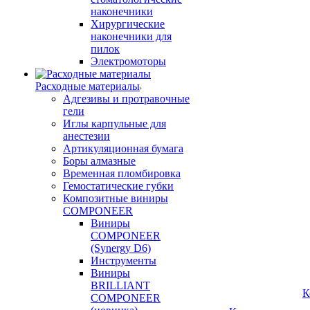
наконечники
Хирургические
наконечники для
пилок
Электромоторы
Расходные материалы
Адгезивы и протравочные
гели
Иглы карпульные для
анестезии
Артикуляционная бумага
Боры алмазные
Временная пломбировка
Гемостатические губки
Композитные виниры
COMPONEER
Виниры
COMPONEER
(Synergy D6)
Инструменты
Виниры
BRILLIANT
К
COMPONEER