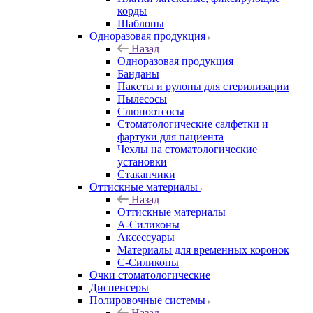
корды
Шаблоны
Одноразовая продукция
Назад
Одноразовая продукция
Банданы
Пакеты и рулоны для стерилизации
Пылесосы
Слюноотсосы
Стоматологические салфетки и
фартуки для пациента
Чехлы на стоматологические
установки
Стаканчики
Оттискные материалы
Назад
Оттискные материалы
А-Силиконы
Аксессуары
Материалы для временных коронок
С-Силиконы
Очки стоматологические
Диспенсеры
Полировочные системы
Назад