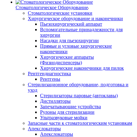
Стоматологическое Оборудование
Стоматологические установки
Хирургическое оборудование и наконечники
Пьезохирургический аппарат
Вспомогательные принадлежности для
хирургии
Насадки для пьезохирургии
Прямые и угловые хирургические
наконечники
Хирургические аппараты
(Физиодиспенсеры)
Хирургические наконечники для пилок
Рентгендиагностика
Рентгены
Стерилизационное оборудование, подготовка и
уход
Стерилизаторы паровые (автоклавы)
Дистилляторы
Запечатывающие устройства
Рулоны для стерилизации
Ультразвуковые мойки
Запасные части к стоматологическим установкам
Апекслокаторы
Апекслокаторы