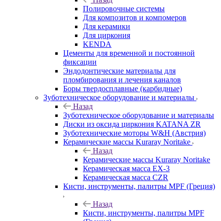
Полировочные системы
Для композитов и компомеров
Для керамики
Для циркония
KENDA
Цементы для временной и постоянной
фиксации
Эндодонтические материалы для
пломбирования и лечения каналов
Боры твердосплавные (карбидные)
Зуботехническое оборудование и материалы
Назад
Зуботехническое оборудование и материалы
Диски из оксида циркония KATANA ZR
Зуботехнические моторы W&H (Австрия)
Керамические массы Kuraray Noritake
Назад
Керамические массы Kuraray Noritake
Керамическая масса EX-3
Керамическая масса CZR
Кисти, инструменты, палитры MPF (Греция)
Назад
Кисти, инструменты, палитры MPF