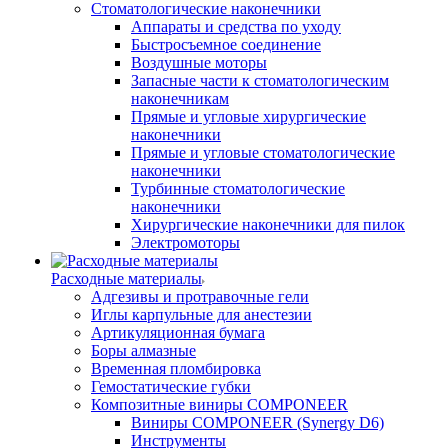
Стоматологические наконечники
Аппараты и средства по уходу
Быстросъемное соединение
Воздушные моторы
Запасные части к стоматологическим
наконечникам
Прямые и угловые хирургические
наконечники
Прямые и угловые стоматологические
наконечники
Турбинные стоматологические
наконечники
Хирургические наконечники для пилок
Электромоторы
Расходные материалы
Адгезивы и протравочные гели
Иглы карпульные для анестезии
Артикуляционная бумага
Боры алмазные
Временная пломбировка
Гемостатические губки
Композитные виниры COMPONEER
Виниры COMPONEER (Synergy D6)
Инструменты