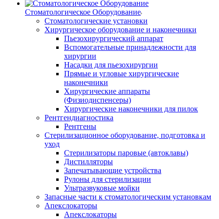
Стоматологическое Оборудование
Стоматологические установки
Хирургическое оборудование и наконечники
Пьезохирургический аппарат
Вспомогательные принадлежности для
хирургии
Насадки для пьезохирургии
Прямые и угловые хирургические
наконечники
Хирургические аппараты
(Физиодиспенсеры)
Хирургические наконечники для пилок
Рентгендиагностика
Рентгены
Стерилизационное оборудование, подготовка и
уход
Стерилизаторы паровые (автоклавы)
Дистилляторы
Запечатывающие устройства
Рулоны для стерилизации
Ультразвуковые мойки
Запасные части к стоматологическим установкам
Апекслокаторы
Апекслокаторы