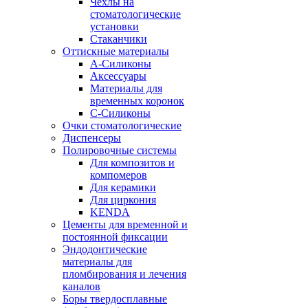
Чехлы на
стоматологические
установки
Стаканчики
Оттискные материалы
А-Силиконы
Аксессуары
Материалы для
временных коронок
С-Силиконы
Очки стоматологические
Диспенсеры
Полировочные системы
Для композитов и
компомеров
Для керамики
Для циркония
KENDA
Цементы для временной и
постоянной фиксации
Эндодонтические
материалы для
пломбирования и лечения
каналов
Боры твердосплавные