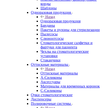
корды
Шаблоны
Одноразовая продукция
Назад
Одноразовая продукция
Банданы
Пакеты и рулоны для стерилизации
Пылесосы
Слюноотсосы
Стоматологические салфетки и
фартуки для пациента
Чехлы на стоматологические
установки
Стаканчики
Оттискные материалы
Назад
Оттискные материалы
А-Силиконы
Аксессуары
Материалы для временных коронок
С-Силиконы
Очки стоматологические
Диспенсеры
Полировочные системы
Назад