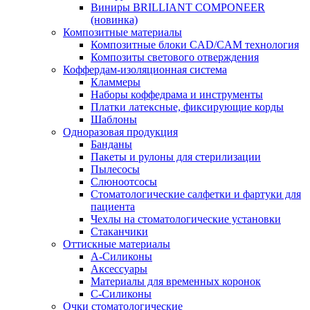
Виниры BRILLIANT COMPONEER
(новинка)
Композитные материалы
Композитные блоки CAD/СAM технология
Композиты светового отверждения
Коффердам-изоляционная система
Кламмеры
Наборы коффедрама и инструменты
Платки латексные, фиксирующие корды
Шаблоны
Одноразовая продукция
Банданы
Пакеты и рулоны для стерилизации
Пылесосы
Слюноотсосы
Стоматологические салфетки и фартуки для
пациента
Чехлы на стоматологические установки
Стаканчики
Оттискные материалы
А-Силиконы
Аксессуары
Материалы для временных коронок
С-Силиконы
Очки стоматологические