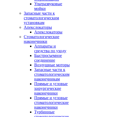
Ультразвуковые
мойки
Запасные части к
стоматологическим
установкам
Апекслокаторы
Апекслокаторы
Стоматологические
наконечники
Аппараты и
средства по уходу
Быстросъемное
соединение
Воздушные моторы
Запасные части к
стоматологическим
наконечникам
Прямые и угловые
хирургические
наконечники
Прямые и угловые
стоматологические
наконечники
Турбинные
стоматологические