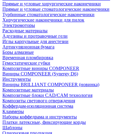
Прямые и угловые хирургические наконечники
Прямые и угловые стоматологические наконечники
Турбинные стоматологические наконечники
Хирургические наконечники для пилок
Электромоторы
Расходные материалы
Адгезивы и протравочные гели
Иглы карпульные для анестезии
Артикуляционная бумага
Боры алмазные
Временная пломбировка
Гемостатические губки
Композитные виниры COMPONEER
Виниры COMPONEER (Synergy D6)
Инструменты
Виниры BRILLIANT COMPONEER (новинка)
Композитные материалы
Композитные блоки CAD/СAM технология
Композиты светового отверждения
Коффердам-изоляционная система
Кламмеры
Наборы коффедрама и инструменты
Платки латексные, фиксирующие корды
Шаблоны
Одноразовая продукция