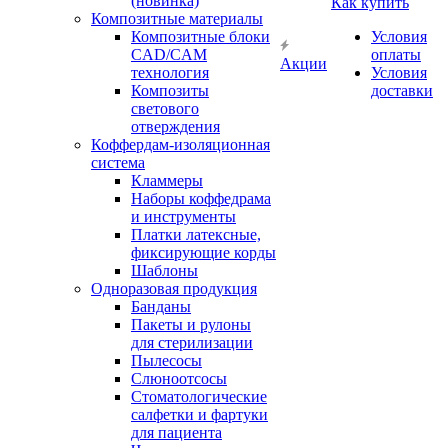
(новинка)
Как купить
Композитные материалы
Композитные блоки
Условия
CAD/СAM
оплаты
Акции
технология
Условия
Композиты
доставки
светового
отверждения
Коффердам-изоляционная
система
Кламмеры
Наборы коффедрама
и инструменты
Платки латексные,
фиксирующие корды
Шаблоны
Одноразовая продукция
Банданы
Пакеты и рулоны
для стерилизации
Пылесосы
Слюноотсосы
Стоматологические
салфетки и фартуки
для пациента