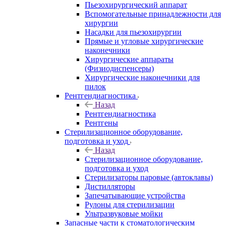
Пьезохирургический аппарат
Вспомогательные принадлежности для
хирургии
Насадки для пьезохирургии
Прямые и угловые хирургические
наконечники
Хирургические аппараты
(Физиодиспенсеры)
Хирургические наконечники для
пилок
Рентгендиагностика
Назад
Рентгендиагностика
Рентгены
Стерилизационное оборудование,
подготовка и уход
Назад
Стерилизационное оборудование,
подготовка и уход
Стерилизаторы паровые (автоклавы)
Дистилляторы
Запечатывающие устройства
Рулоны для стерилизации
Ультразвуковые мойки
Запасные части к стоматологическим