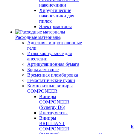
наконечники
Хирургические
наконечники для
пилок
Электромоторы
Расходные материалы
Адгезивы и протравочные
гели
Иглы карпульные для
анестезии
Артикуляционная бумага
Боры алмазные
Временная пломбировка
Гемостатические губки
Композитные виниры
COMPONEER
Виниры
COMPONEER
(Synergy D6)
Инструменты
Виниры
BRILLIANT
К
COMPONEER