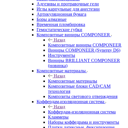
Адгезивы и протравочные гели
Иглы карпульные для анестезии
Артикуляционная бумага
Боры алмазные
Временная пломбировка
Гемостатические губки
Композитные виниры COMPONEER
Назад
Композитные виниры COMPONEER
Виниры COMPONEER (Synergy D6)
Инструменты
Виниры BRILLIANT COMPONEER
(новинка)
Композитные материалы
Назад
Композитные материалы
Композитные блоки CAD/СAM
технология
Композиты светового отверждения
Коффердам-изоляционная система
Назад
Коффердам-изоляционная система
Кламмеры
Наборы коффедрама и инструменты
Платки латексные, фиксирующие