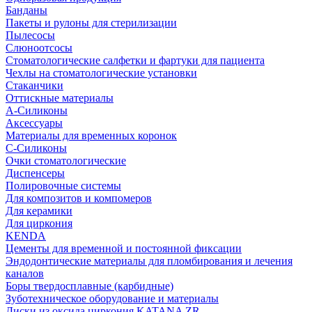
Банданы
Пакеты и рулоны для стерилизации
Пылесосы
Слюноотсосы
Стоматологические салфетки и фартуки для пациента
Чехлы на стоматологические установки
Стаканчики
Оттискные материалы
А-Силиконы
Аксессуары
Материалы для временных коронок
С-Силиконы
Очки стоматологические
Диспенсеры
Полировочные системы
Для композитов и компомеров
Для керамики
Для циркония
KENDA
Цементы для временной и постоянной фиксации
Эндодонтические материалы для пломбирования и лечения
каналов
Боры твердосплавные (карбидные)
Зуботехническое оборудование и материалы
Диски из оксида циркония KATANA ZR