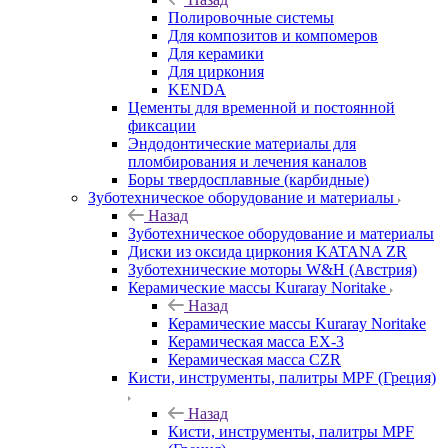
Полировочные системы
Для композитов и компомеров
Для керамики
Для циркония
KENDA
Цементы для временной и постоянной
фиксации
Эндодонтические материалы для
пломбирования и лечения каналов
Боры твердосплавные (карбидные)
Зуботехническое оборудование и материалы
Назад
Зуботехническое оборудование и материалы
Диски из оксида циркония KATANA ZR
Зуботехнические моторы W&H (Австрия)
Керамические массы Kuraray Noritake
Назад
Керамические массы Kuraray Noritake
Керамическая масса EX-3
Керамическая масса CZR
Кисти, инструменты, палитры MPF (Греция)
Назад
Кисти, инструменты, палитры MPF