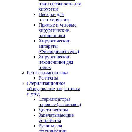
принадлежности для
хирургии
Насадки для
пьезохирургии
Прямые и угловые
хирургические
наконечники
Хирургические
аппараты
(Физиодиспенсеры)
Хирургические
наконечники для
пилок
Рентгендиагностика
Рентгены
Стерилизационное
оборудование, подготовка
и уход
Стерилизаторы
паровые (автоклавы)
Дистилляторы
Запечатывающие
устройства
Рулоны для
стерилизации