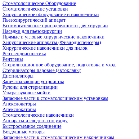
Стоматологическое Оборудование
Стоматологические установки
Хирургическое оборудование и наконечники
Пьезохирургический аппарат
Вспомогательные принадлежности для хирургии
Насадки для пьезохирургии
Прямые и угловые хирургические наконечники
Хирургические аппараты (Физиодиспенсеры)
Хирургические наконечники для пилок
Рентгендиагностика
Рентгены
Стерилизационное оборудование, подготовка и уход
Стерилизаторы паровые (автоклавы)
Дистилляторы
Запечатывающие устройства
Рулоны для стерилизации
Ультразвуковые мойки
Запасные части к стоматологическим установкам
Апекслокаторы
Апекслокаторы
Стоматологические наконечники
Аппараты и средства по уходу
Быстросъемное соединение
Воздушные моторы
Запасные части к стоматологическим наконечникам