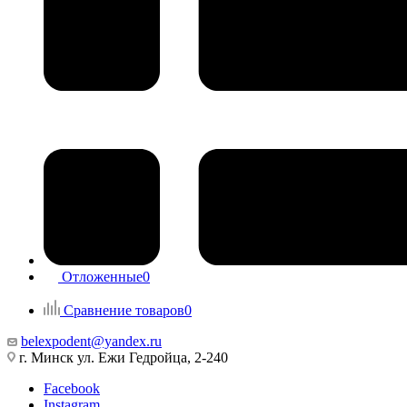
Отложенные
0
Сравнение товаров
0
belexpodent@yandex.ru
г. Минск ул. Ежи Гедройца, 2-240
Facebook
Instagram