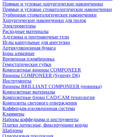
Прямые и угловые хирургические наконечники
Прямые и угловые стоматологические наконечники
Турбинные стоматологические наконечники
Хирургические наконечники для пилок
Электромоторы
Расходные материалы
Адгезивы и протравочные гели
Иглы карпульные для анестезии
Артикуляционная бумага
Боры алмазные
Временная пломбировка
Гемостатические губки
Композитные виниры COMPONEER
Виниры COMPONEER (Synergy D6)
Инструменты
Виниры BRILLIANT COMPONEER (новинка)
Композитные материалы
Композитные блоки CAD/СAM технология
Композиты светового отверждения
Коффердам-изоляционная система
Кламмеры
Наборы коффедрама и инструменты
Платки латексные, фиксирующие корды
Шаблоны
Одноразовая продукция