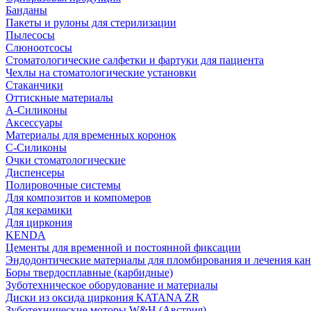
Банданы
Пакеты и рулоны для стерилизации
Пылесосы
Слюноотсосы
Стоматологические салфетки и фартуки для пациента
Чехлы на стоматологические установки
Стаканчики
Оттискные материалы
А-Силиконы
Аксессуары
Материалы для временных коронок
С-Силиконы
Очки стоматологические
Диспенсеры
Полировочные системы
Для композитов и компомеров
Для керамики
Для циркония
KENDA
Цементы для временной и постоянной фиксации
Эндодонтические материалы для пломбирования и лечения ка
Боры твердосплавные (карбидные)
Зуботехническое оборудование и материалы
Диски из оксида циркония KATANA ZR
Зуботехнические моторы W&H (Австрия)