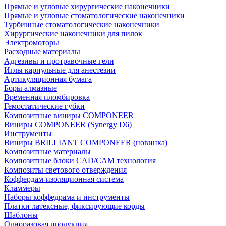
Прямые и угловые хирургические наконечники
Прямые и угловые стоматологические наконечники
Турбинные стоматологические наконечники
Хирургические наконечники для пилок
Электромоторы
Расходные материалы
Адгезивы и протравочные гели
Иглы карпульные для анестезии
Артикуляционная бумага
Боры алмазные
Временная пломбировка
Гемостатические губки
Композитные виниры COMPONEER
Виниры COMPONEER (Synergy D6)
Инструменты
Виниры BRILLIANT COMPONEER (новинка)
Композитные материалы
Композитные блоки CAD/СAM технология
Композиты светового отверждения
Коффердам-изоляционная система
Кламмеры
Наборы коффедрама и инструменты
Платки латексные, фиксирующие корды
Шаблоны
Одноразовая продукция