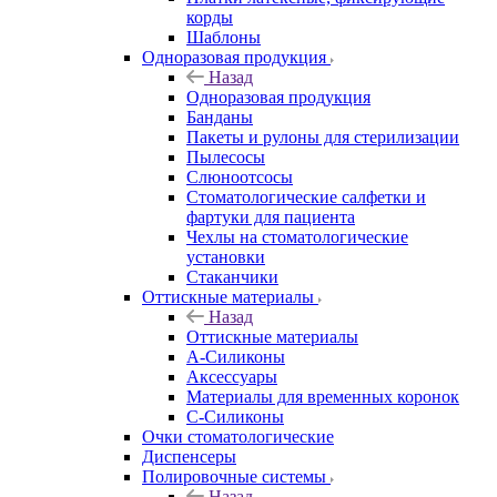
корды
Шаблоны
Одноразовая продукция
Назад
Одноразовая продукция
Банданы
Пакеты и рулоны для стерилизации
Пылесосы
Слюноотсосы
Стоматологические салфетки и
фартуки для пациента
Чехлы на стоматологические
установки
Стаканчики
Оттискные материалы
Назад
Оттискные материалы
А-Силиконы
Аксессуары
Материалы для временных коронок
С-Силиконы
Очки стоматологические
Диспенсеры
Полировочные системы
Назад