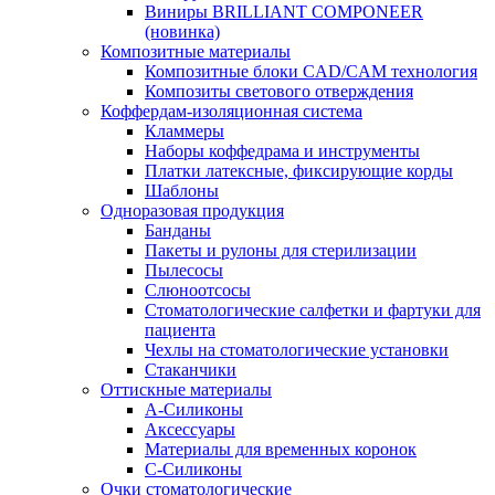
Виниры BRILLIANT COMPONEER
(новинка)
Композитные материалы
Композитные блоки CAD/СAM технология
Композиты светового отверждения
Коффердам-изоляционная система
Кламмеры
Наборы коффедрама и инструменты
Платки латексные, фиксирующие корды
Шаблоны
Одноразовая продукция
Банданы
Пакеты и рулоны для стерилизации
Пылесосы
Слюноотсосы
Стоматологические салфетки и фартуки для
пациента
Чехлы на стоматологические установки
Стаканчики
Оттискные материалы
А-Силиконы
Аксессуары
Материалы для временных коронок
С-Силиконы
Очки стоматологические