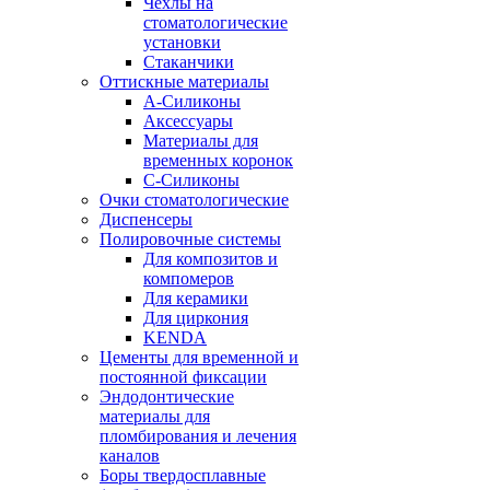
Чехлы на
стоматологические
установки
Стаканчики
Оттискные материалы
А-Силиконы
Аксессуары
Материалы для
временных коронок
С-Силиконы
Очки стоматологические
Диспенсеры
Полировочные системы
Для композитов и
компомеров
Для керамики
Для циркония
KENDA
Цементы для временной и
постоянной фиксации
Эндодонтические
материалы для
пломбирования и лечения
каналов
Боры твердосплавные