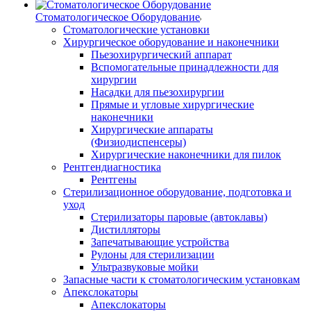
Стоматологическое Оборудование
Стоматологические установки
Хирургическое оборудование и наконечники
Пьезохирургический аппарат
Вспомогательные принадлежности для
хирургии
Насадки для пьезохирургии
Прямые и угловые хирургические
наконечники
Хирургические аппараты
(Физиодиспенсеры)
Хирургические наконечники для пилок
Рентгендиагностика
Рентгены
Стерилизационное оборудование, подготовка и
уход
Стерилизаторы паровые (автоклавы)
Дистилляторы
Запечатывающие устройства
Рулоны для стерилизации
Ультразвуковые мойки
Запасные части к стоматологическим установкам
Апекслокаторы
Апекслокаторы