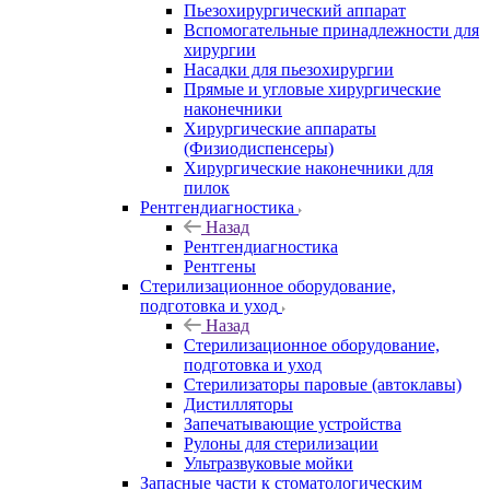
Пьезохирургический аппарат
Вспомогательные принадлежности для
хирургии
Насадки для пьезохирургии
Прямые и угловые хирургические
наконечники
Хирургические аппараты
(Физиодиспенсеры)
Хирургические наконечники для
пилок
Рентгендиагностика
Назад
Рентгендиагностика
Рентгены
Стерилизационное оборудование,
подготовка и уход
Назад
Стерилизационное оборудование,
подготовка и уход
Стерилизаторы паровые (автоклавы)
Дистилляторы
Запечатывающие устройства
Рулоны для стерилизации
Ультразвуковые мойки
Запасные части к стоматологическим