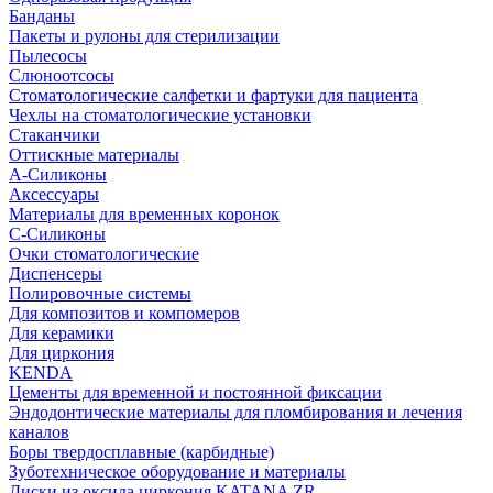
Банданы
Пакеты и рулоны для стерилизации
Пылесосы
Слюноотсосы
Стоматологические салфетки и фартуки для пациента
Чехлы на стоматологические установки
Стаканчики
Оттискные материалы
А-Силиконы
Аксессуары
Материалы для временных коронок
С-Силиконы
Очки стоматологические
Диспенсеры
Полировочные системы
Для композитов и компомеров
Для керамики
Для циркония
KENDA
Цементы для временной и постоянной фиксации
Эндодонтические материалы для пломбирования и лечения
каналов
Боры твердосплавные (карбидные)
Зуботехническое оборудование и материалы
Диски из оксида циркония KATANA ZR