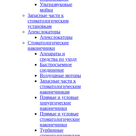
Ультразвуковые
мойки
Запасные части к
стоматологическим
установкам
Апекслокаторы
Апекслокаторы
Стоматологические
наконечники
Аппараты и
средства по уходу
Быстросъемное
соединение
Воздушные моторы
Запасные части к
стоматологическим
наконечникам
Прямые и угловые
хирургические
наконечники
Прямые и угловые
стоматологические
наконечники
Турбинные
стоматологические