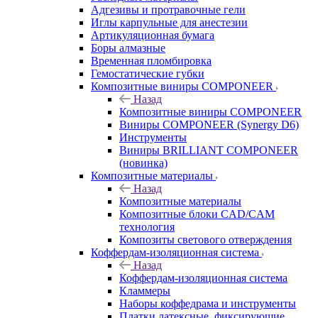
Адгезивы и протравочные гели
Иглы карпульные для анестезии
Артикуляционная бумага
Боры алмазные
Временная пломбировка
Гемостатические губки
Композитные виниры COMPONEER
Назад
Композитные виниры COMPONEER
Виниры COMPONEER (Synergy D6)
Инструменты
Виниры BRILLIANT COMPONEER
(новинка)
Композитные материалы
Назад
Композитные материалы
Композитные блоки CAD/СAM
технология
Композиты светового отверждения
Коффердам-изоляционная система
Назад
Коффердам-изоляционная система
Кламмеры
Наборы коффедрама и инструменты
Платки латексные, фиксирующие