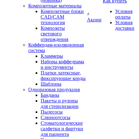
(новинка)
Как купить
Композитные материалы
Композитные блоки
Условия
CAD/СAM
оплаты
Акции
технология
Условия
Композиты
доставки
светового
отверждения
Коффердам-изоляционная
система
Кламмеры
Наборы коффедрама
и инструменты
Платки латексные,
фиксирующие корды
Шаблоны
Одноразовая продукция
Банданы
Пакеты и рулоны
для стерилизации
Пылесосы
Слюноотсосы
Стоматологические
салфетки и фартуки
для пациента