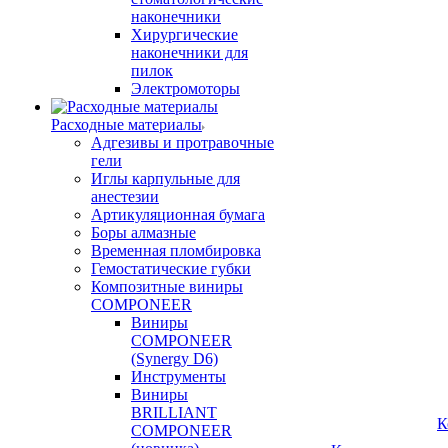
наконечники
Хирургические
наконечники для
пилок
Электромоторы
Расходные материалы
Адгезивы и протравочные
гели
Иглы карпульные для
анестезии
Артикуляционная бумага
Боры алмазные
Временная пломбировка
Гемостатические губки
Композитные виниры
COMPONEER
Виниры
COMPONEER
(Synergy D6)
Инструменты
Виниры
BRILLIANT
К
COMPONEER