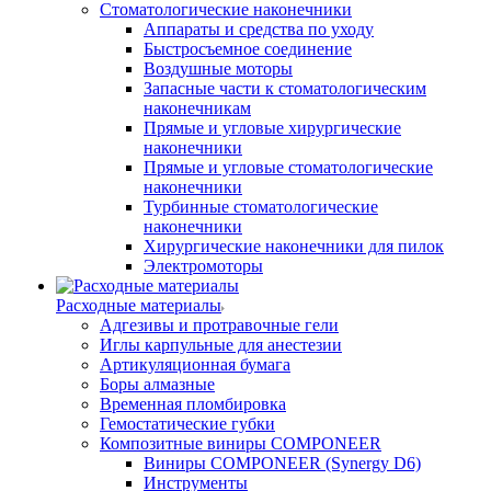
Стоматологические наконечники
Аппараты и средства по уходу
Быстросъемное соединение
Воздушные моторы
Запасные части к стоматологическим
наконечникам
Прямые и угловые хирургические
наконечники
Прямые и угловые стоматологические
наконечники
Турбинные стоматологические
наконечники
Хирургические наконечники для пилок
Электромоторы
Расходные материалы
Адгезивы и протравочные гели
Иглы карпульные для анестезии
Артикуляционная бумага
Боры алмазные
Временная пломбировка
Гемостатические губки
Композитные виниры COMPONEER
Виниры COMPONEER (Synergy D6)
Инструменты