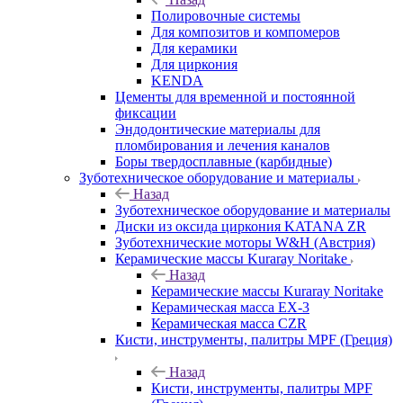
Полировочные системы
Для композитов и компомеров
Для керамики
Для циркония
KENDA
Цементы для временной и постоянной
фиксации
Эндодонтические материалы для
пломбирования и лечения каналов
Боры твердосплавные (карбидные)
Зуботехническое оборудование и материалы
Назад
Зуботехническое оборудование и материалы
Диски из оксида циркония KATANA ZR
Зуботехнические моторы W&H (Австрия)
Керамические массы Kuraray Noritake
Назад
Керамические массы Kuraray Noritake
Керамическая масса EX-3
Керамическая масса CZR
Кисти, инструменты, палитры MPF (Греция)
Назад
Кисти, инструменты, палитры MPF