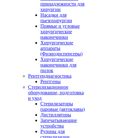
принадлежности для
хирургии
Насадки для
пьезохирургии
Прямые и угловые
хирургические
наконечники
Хирургические
аппараты
(Физиодиспенсеры)
Хирургические
наконечники для
пилок
Рентгендиагностика
Рентгены
Стерилизационное
оборудование, подготовка
и уход
Стерилизаторы
паровые (автоклавы)
Дистилляторы
Запечатывающие
устройства
Рулоны для
стерилизации