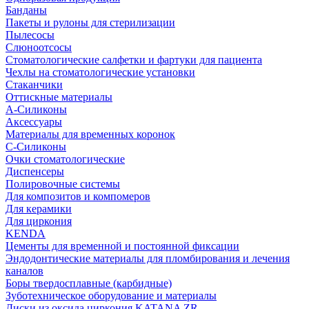
Банданы
Пакеты и рулоны для стерилизации
Пылесосы
Слюноотсосы
Стоматологические салфетки и фартуки для пациента
Чехлы на стоматологические установки
Стаканчики
Оттискные материалы
А-Силиконы
Аксессуары
Материалы для временных коронок
С-Силиконы
Очки стоматологические
Диспенсеры
Полировочные системы
Для композитов и компомеров
Для керамики
Для циркония
KENDA
Цементы для временной и постоянной фиксации
Эндодонтические материалы для пломбирования и лечения
каналов
Боры твердосплавные (карбидные)
Зуботехническое оборудование и материалы
Диски из оксида циркония KATANA ZR