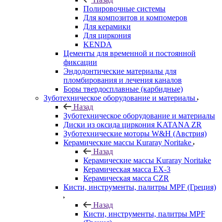
Полировочные системы
Для композитов и компомеров
Для керамики
Для циркония
KENDA
Цементы для временной и постоянной
фиксации
Эндодонтические материалы для
пломбирования и лечения каналов
Боры твердосплавные (карбидные)
Зуботехническое оборудование и материалы
Назад
Зуботехническое оборудование и материалы
Диски из оксида циркония KATANA ZR
Зуботехнические моторы W&H (Австрия)
Керамические массы Kuraray Noritake
Назад
Керамические массы Kuraray Noritake
Керамическая масса EX-3
Керамическая масса CZR
Кисти, инструменты, палитры MPF (Греция)
Назад
Кисти, инструменты, палитры MPF