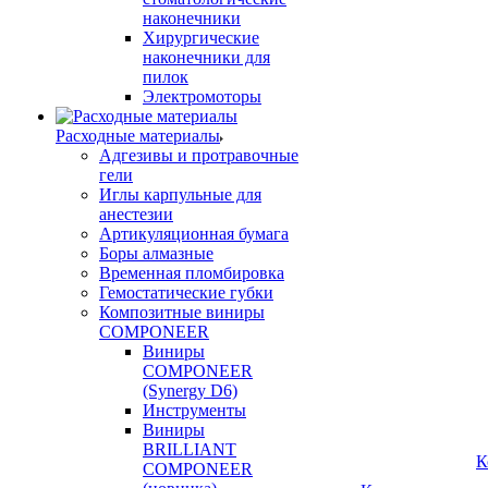
наконечники
Хирургические
наконечники для
пилок
Электромоторы
Расходные материалы
Адгезивы и протравочные
гели
Иглы карпульные для
анестезии
Артикуляционная бумага
Боры алмазные
Временная пломбировка
Гемостатические губки
Композитные виниры
COMPONEER
Виниры
COMPONEER
(Synergy D6)
Инструменты
Виниры
BRILLIANT
К
COMPONEER