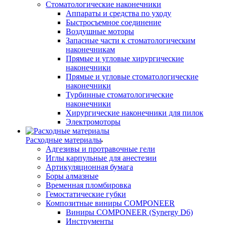
Стоматологические наконечники
Аппараты и средства по уходу
Быстросъемное соединение
Воздушные моторы
Запасные части к стоматологическим
наконечникам
Прямые и угловые хирургические
наконечники
Прямые и угловые стоматологические
наконечники
Турбинные стоматологические
наконечники
Хирургические наконечники для пилок
Электромоторы
Расходные материалы
Адгезивы и протравочные гели
Иглы карпульные для анестезии
Артикуляционная бумага
Боры алмазные
Временная пломбировка
Гемостатические губки
Композитные виниры COMPONEER
Виниры COMPONEER (Synergy D6)
Инструменты