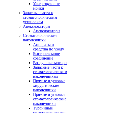
Ультразвуковые
мойки
Запасные части к
стоматологическим
установкам
Апекслокаторы
Апекслокаторы
Стоматологические
наконечники
Аппараты и
средства по уходу
Быстросъемное
соединение
Воздушные моторы
Запасные части к
стоматологическим
наконечникам
Прямые и угловые
хирургические
наконечники
Прямые и угловые
стоматологические
наконечники
Турбинные
стоматологические