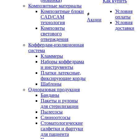
(новинка)
Как купить
Композитные материалы
Композитные блоки
Условия
CAD/СAM
оплаты
Акции
технология
Условия
Композиты
доставки
светового
отверждения
Коффердам-изоляционная
система
Кламмеры
Наборы коффедрама
и инструменты
Платки латексные,
фиксирующие корды
Шаблоны
Одноразовая продукция
Банданы
Пакеты и рулоны
для стерилизации
Пылесосы
Слюноотсосы
Стоматологические
салфетки и фартуки
для пациента