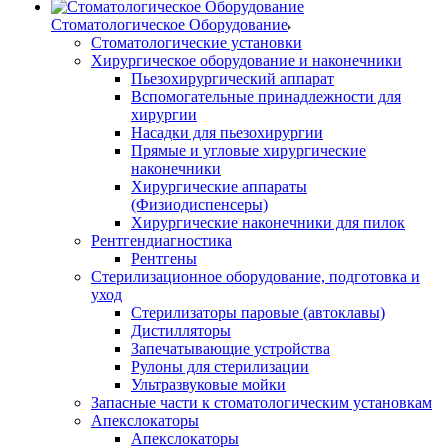
Стоматологическое Оборудование
Стоматологические установки
Хирургическое оборудование и наконечники
Пьезохирургический аппарат
Вспомогательные принадлежности для
хирургии
Насадки для пьезохирургии
Прямые и угловые хирургические
наконечники
Хирургические аппараты
(Физиодиспенсеры)
Хирургические наконечники для пилок
Рентгендиагностика
Рентгены
Стерилизационное оборудование, подготовка и
уход
Стерилизаторы паровые (автоклавы)
Дистилляторы
Запечатывающие устройства
Рулоны для стерилизации
Ультразвуковые мойки
Запасные части к стоматологическим установкам
Апекслокаторы
Апекслокаторы