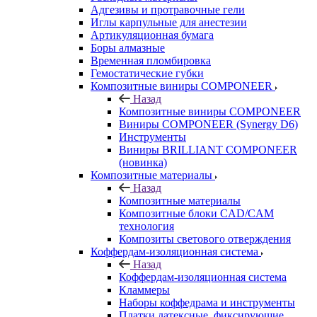
Адгезивы и протравочные гели
Иглы карпульные для анестезии
Артикуляционная бумага
Боры алмазные
Временная пломбировка
Гемостатические губки
Композитные виниры COMPONEER
Назад
Композитные виниры COMPONEER
Виниры COMPONEER (Synergy D6)
Инструменты
Виниры BRILLIANT COMPONEER
(новинка)
Композитные материалы
Назад
Композитные материалы
Композитные блоки CAD/СAM
технология
Композиты светового отверждения
Коффердам-изоляционная система
Назад
Коффердам-изоляционная система
Кламмеры
Наборы коффедрама и инструменты
Платки латексные, фиксирующие