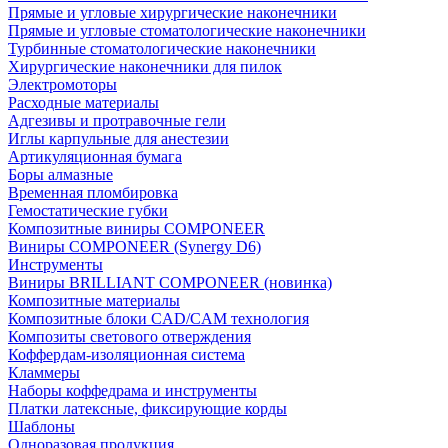
Прямые и угловые хирургические наконечники
Прямые и угловые стоматологические наконечники
Турбинные стоматологические наконечники
Хирургические наконечники для пилок
Электромоторы
Расходные материалы
Адгезивы и протравочные гели
Иглы карпульные для анестезии
Артикуляционная бумага
Боры алмазные
Временная пломбировка
Гемостатические губки
Композитные виниры COMPONEER
Виниры COMPONEER (Synergy D6)
Инструменты
Виниры BRILLIANT COMPONEER (новинка)
Композитные материалы
Композитные блоки CAD/СAM технология
Композиты светового отверждения
Коффердам-изоляционная система
Кламмеры
Наборы коффедрама и инструменты
Платки латексные, фиксирующие корды
Шаблоны
Одноразовая продукция