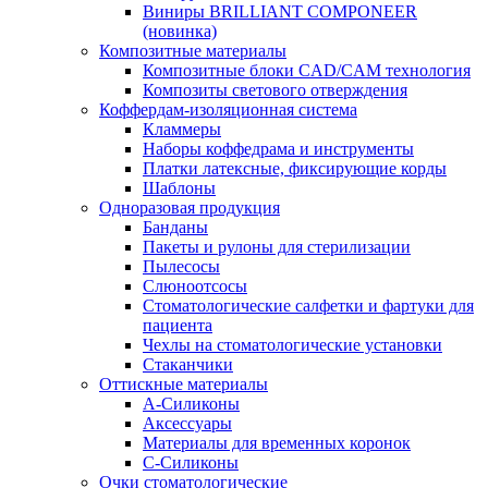
Виниры BRILLIANT COMPONEER
(новинка)
Композитные материалы
Композитные блоки CAD/СAM технология
Композиты светового отверждения
Коффердам-изоляционная система
Кламмеры
Наборы коффедрама и инструменты
Платки латексные, фиксирующие корды
Шаблоны
Одноразовая продукция
Банданы
Пакеты и рулоны для стерилизации
Пылесосы
Слюноотсосы
Стоматологические салфетки и фартуки для
пациента
Чехлы на стоматологические установки
Стаканчики
Оттискные материалы
А-Силиконы
Аксессуары
Материалы для временных коронок
С-Силиконы
Очки стоматологические