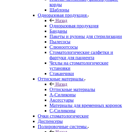
корды
Шаблоны
Одноразовая продукция
Назад
Одноразовая продукция
Банданы
Пакеты и рулоны для стерилизации
Пылесосы
Слюноотсосы
Стоматологические салфетки и
фартуки для пациента
Чехлы на стоматологические
установки
Стаканчики
Оттискные материалы
Назад
Оттискные материалы
А-Силиконы
Аксессуары
Материалы для временных коронок
С-Силиконы
Очки стоматологические
Диспенсеры
Полировочные системы
Назад