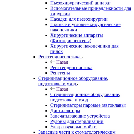
Пьезохирургический аппарат
Вспомогательные принадлежности для
хирургии
Насадки для пьезохирургии
Прямые и угловые хирургические
наконечники
Хирургические аппараты
(Физиодиспенсеры)
Хирургические наконечники для
пилок
Рентгендиагностика
Назад
Рентгендиагностика
Рентгены
Стерилизационное оборудование,
подготовка и уход
Назад
Стерилизационное оборудование,
подготовка и уход
Стерилизаторы паровые (автоклавы)
Дистилляторы
Запечатывающие устройства
Рулоны для стерилизации
Ультразвуковые мойки
Запасные части к стоматологическим