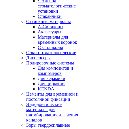
Чехлы на
стоматологические
установки
Стаканчики
Оттискные материалы
А-Силиконы
Аксессуары
Материалы для
временных коронок
С-Силиконы
Очки стоматологические
Диспенсеры
Полировочные системы
Для композитов и
компомеров
Для керамики
Для циркония
KENDA
Цементы для временной и
постоянной фиксации
Эндодонтические
материалы для
пломбирования и лечения
каналов
Боры твердосплавные