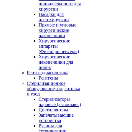
принадлежности для
хирургии
Насадки для
пьезохирургии
Прямые и угловые
хирургические
наконечники
Хирургические
аппараты
(Физиодиспенсеры)
Хирургические
наконечники для
пилок
Рентгендиагностика
Рентгены
Стерилизационное
оборудование, подготовка
и уход
Стерилизаторы
паровые (автоклавы)
Дистилляторы
Запечатывающие
устройства
Рулоны для
стерилизации