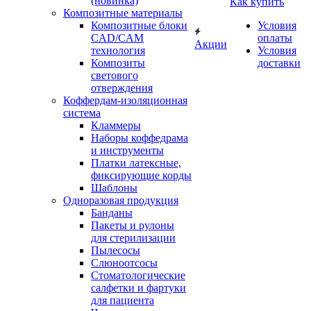
(новинка)
Как купить
Композитные материалы
Композитные блоки
Условия
CAD/СAM
оплаты
Акции
технология
Условия
Композиты
доставки
светового
отверждения
Коффердам-изоляционная
система
Кламмеры
Наборы коффедрама
и инструменты
Платки латексные,
фиксирующие корды
Шаблоны
Одноразовая продукция
Банданы
Пакеты и рулоны
для стерилизации
Пылесосы
Слюноотсосы
Стоматологические
салфетки и фартуки
для пациента