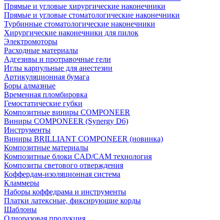
Прямые и угловые хирургические наконечники
Прямые и угловые стоматологические наконечники
Турбинные стоматологические наконечники
Хирургические наконечники для пилок
Электромоторы
Расходные материалы
Адгезивы и протравочные гели
Иглы карпульные для анестезии
Артикуляционная бумага
Боры алмазные
Временная пломбировка
Гемостатические губки
Композитные виниры COMPONEER
Виниры COMPONEER (Synergy D6)
Инструменты
Виниры BRILLIANT COMPONEER (новинка)
Композитные материалы
Композитные блоки CAD/СAM технология
Композиты светового отверждения
Коффердам-изоляционная система
Кламмеры
Наборы коффедрама и инструменты
Платки латексные, фиксирующие корды
Шаблоны
Одноразовая продукция