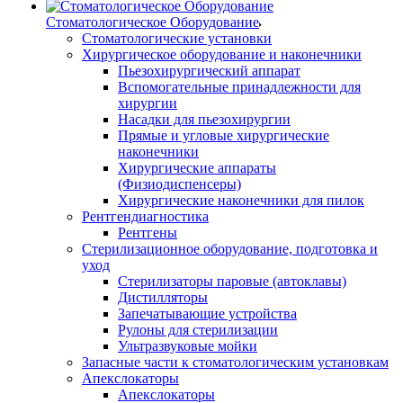
Стоматологическое Оборудование
Стоматологические установки
Хирургическое оборудование и наконечники
Пьезохирургический аппарат
Вспомогательные принадлежности для
хирургии
Насадки для пьезохирургии
Прямые и угловые хирургические
наконечники
Хирургические аппараты
(Физиодиспенсеры)
Хирургические наконечники для пилок
Рентгендиагностика
Рентгены
Стерилизационное оборудование, подготовка и
уход
Стерилизаторы паровые (автоклавы)
Дистилляторы
Запечатывающие устройства
Рулоны для стерилизации
Ультразвуковые мойки
Запасные части к стоматологическим установкам
Апекслокаторы
Апекслокаторы