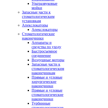
Ультразвуковые
мойки
Запасные части к
стоматологическим
установкам
Апекслокаторы
Апекслокаторы
Стоматологические
наконечники
Аппараты и
средства по уходу
Быстросъемное
соединение
Воздушные моторы
Запасные части к
стоматологическим
наконечникам
Прямые и угловые
хирургические
наконечники
Прямые и угловые
стоматологические
наконечники
Турбинные
стоматологические