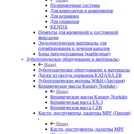
Полировочные системы
Для композитов и компомеров
Для керамики
Для циркония
KENDA
Цементы для временной и постоянной
фиксации
Эндодонтические материалы для
пломбирования и лечения каналов
Боры твердосплавные (карбидные)
Зуботехническое оборудование и материалы
Назад
Зуботехническое оборудование и материалы
Диски из оксида циркония KATANA ZR
Зуботехнические моторы W&H (Австрия)
Керамические массы Kuraray Noritake
Назад
Керамические массы Kuraray Noritake
Керамическая масса EX-3
Керамическая масса CZR
Кисти, инструменты, палитры MPF (Греция)
Назад
Кисти, инструменты, палитры MPF