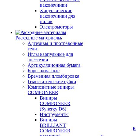
наконечники
Хирургические
наконечники для
пилок
Электромоторы
Расходные материалы
Адгезивы и протравочные
гели
Иглы карпульные для
анестезии
Артикуляционная бумага
Боры алмазные
Временная пломбировка
Гемостатические губки
Композитные виниры
COMPONEER
Виниры
COMPONEER
(Synergy D6)
Инструменты
Виниры
BRILLIANT
К
COMPONEER