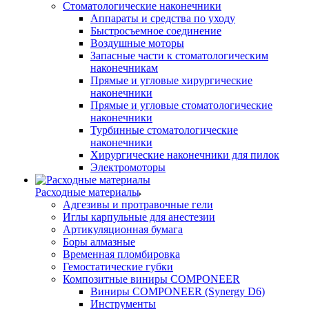
Стоматологические наконечники
Аппараты и средства по уходу
Быстросъемное соединение
Воздушные моторы
Запасные части к стоматологическим
наконечникам
Прямые и угловые хирургические
наконечники
Прямые и угловые стоматологические
наконечники
Турбинные стоматологические
наконечники
Хирургические наконечники для пилок
Электромоторы
Расходные материалы
Адгезивы и протравочные гели
Иглы карпульные для анестезии
Артикуляционная бумага
Боры алмазные
Временная пломбировка
Гемостатические губки
Композитные виниры COMPONEER
Виниры COMPONEER (Synergy D6)
Инструменты