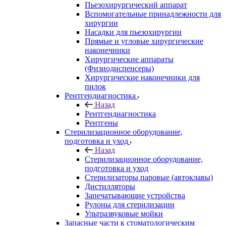
Пьезохирургический аппарат
Вспомогательные принадлежности для
хирургии
Насадки для пьезохирургии
Прямые и угловые хирургические
наконечники
Хирургические аппараты
(Физиодиспенсеры)
Хирургические наконечники для
пилок
Рентгендиагностика
Назад
Рентгендиагностика
Рентгены
Стерилизационное оборудование,
подготовка и уход
Назад
Стерилизационное оборудование,
подготовка и уход
Стерилизаторы паровые (автоклавы)
Дистилляторы
Запечатывающие устройства
Рулоны для стерилизации
Ультразвуковые мойки
Запасные части к стоматологическим