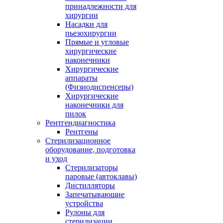
принадлежности для
хирургии
Насадки для
пьезохирургии
Прямые и угловые
хирургические
наконечники
Хирургические
аппараты
(Физиодиспенсеры)
Хирургические
наконечники для
пилок
Рентгендиагностика
Рентгены
Стерилизационное
оборудование, подготовка
и уход
Стерилизаторы
паровые (автоклавы)
Дистилляторы
Запечатывающие
устройства
Рулоны для
стерилизации