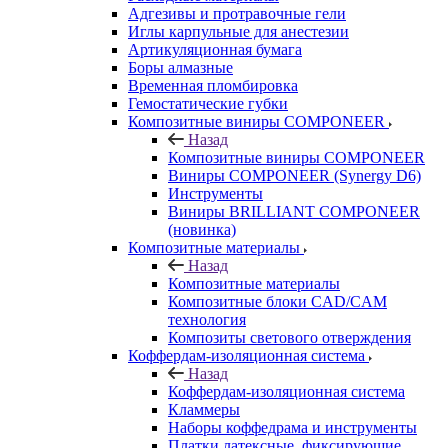
Адгезивы и протравочные гели
Иглы карпульные для анестезии
Артикуляционная бумага
Боры алмазные
Временная пломбировка
Гемостатические губки
Композитные виниры COMPONEER
Назад
Композитные виниры COMPONEER
Виниры COMPONEER (Synergy D6)
Инструменты
Виниры BRILLIANT COMPONEER
(новинка)
Композитные материалы
Назад
Композитные материалы
Композитные блоки CAD/СAM
технология
Композиты светового отверждения
Коффердам-изоляционная система
Назад
Коффердам-изоляционная система
Кламмеры
Наборы коффедрама и инструменты
Платки латексные, фиксирующие