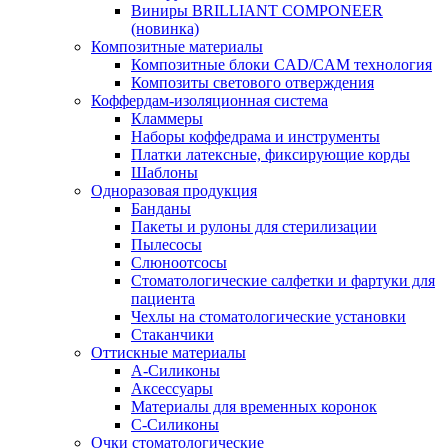
Виниры BRILLIANT COMPONEER
(новинка)
Композитные материалы
Композитные блоки CAD/СAM технология
Композиты светового отверждения
Коффердам-изоляционная система
Кламмеры
Наборы коффедрама и инструменты
Платки латексные, фиксирующие корды
Шаблоны
Одноразовая продукция
Банданы
Пакеты и рулоны для стерилизации
Пылесосы
Слюноотсосы
Стоматологические салфетки и фартуки для
пациента
Чехлы на стоматологические установки
Стаканчики
Оттискные материалы
А-Силиконы
Аксессуары
Материалы для временных коронок
С-Силиконы
Очки стоматологические