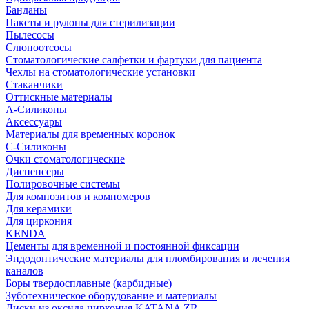
Банданы
Пакеты и рулоны для стерилизации
Пылесосы
Слюноотсосы
Стоматологические салфетки и фартуки для пациента
Чехлы на стоматологические установки
Стаканчики
Оттискные материалы
А-Силиконы
Аксессуары
Материалы для временных коронок
С-Силиконы
Очки стоматологические
Диспенсеры
Полировочные системы
Для композитов и компомеров
Для керамики
Для циркония
KENDA
Цементы для временной и постоянной фиксации
Эндодонтические материалы для пломбирования и лечения
каналов
Боры твердосплавные (карбидные)
Зуботехническое оборудование и материалы
Диски из оксида циркония KATANA ZR