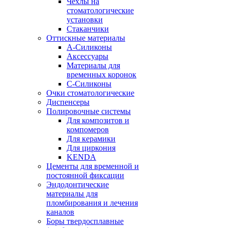
Чехлы на
стоматологические
установки
Стаканчики
Оттискные материалы
А-Силиконы
Аксессуары
Материалы для
временных коронок
С-Силиконы
Очки стоматологические
Диспенсеры
Полировочные системы
Для композитов и
компомеров
Для керамики
Для циркония
KENDA
Цементы для временной и
постоянной фиксации
Эндодонтические
материалы для
пломбирования и лечения
каналов
Боры твердосплавные