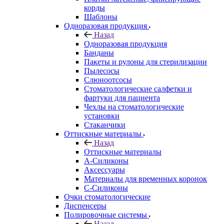
корды
Шаблоны
Одноразовая продукция
Назад
Одноразовая продукция
Банданы
Пакеты и рулоны для стерилизации
Пылесосы
Слюноотсосы
Стоматологические салфетки и
фартуки для пациента
Чехлы на стоматологические
установки
Стаканчики
Оттискные материалы
Назад
Оттискные материалы
А-Силиконы
Аксессуары
Материалы для временных коронок
С-Силиконы
Очки стоматологические
Диспенсеры
Полировочные системы
Назад