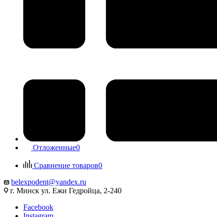
Отложенные
0
Сравнение товаров
0
belexpodent@yandex.ru
г. Минск ул. Ежи Гедройца, 2-240
Facebook
Instagram