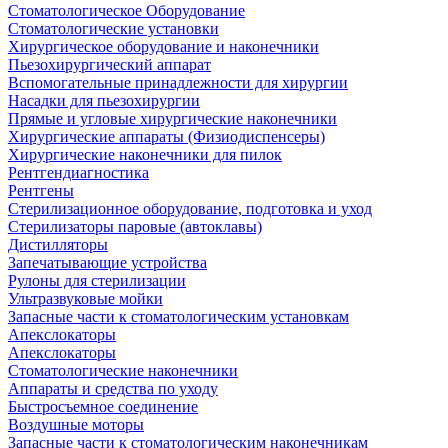
Стоматологическое Оборудование
Стоматологические установки
Хирургическое оборудование и наконечники
Пьезохирургический аппарат
Вспомогательные принадлежности для хирургии
Насадки для пьезохирургии
Прямые и угловые хирургические наконечники
Хирургические аппараты (Физиодиспенсеры)
Хирургические наконечники для пилок
Рентгендиагностика
Рентгены
Стерилизационное оборудование, подготовка и уход
Стерилизаторы паровые (автоклавы)
Дистилляторы
Запечатывающие устройства
Рулоны для стерилизации
Ультразвуковые мойки
Запасные части к стоматологическим установкам
Апекслокаторы
Апекслокаторы
Стоматологические наконечники
Аппараты и средства по уходу
Быстросъемное соединение
Воздушные моторы
Запасные части к стоматологическим наконечникам