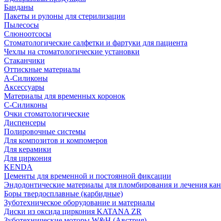
Банданы
Пакеты и рулоны для стерилизации
Пылесосы
Слюноотсосы
Стоматологические салфетки и фартуки для пациента
Чехлы на стоматологические установки
Стаканчики
Оттискные материалы
А-Силиконы
Аксессуары
Материалы для временных коронок
С-Силиконы
Очки стоматологические
Диспенсеры
Полировочные системы
Для композитов и компомеров
Для керамики
Для циркония
KENDA
Цементы для временной и постоянной фиксации
Эндодонтические материалы для пломбирования и лечения ка
Боры твердосплавные (карбидные)
Зуботехническое оборудование и материалы
Диски из оксида циркония KATANA ZR
Зуботехнические моторы W&H (Австрия)