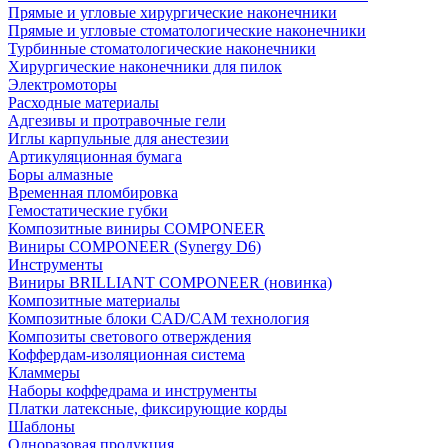
Прямые и угловые хирургические наконечники
Прямые и угловые стоматологические наконечники
Турбинные стоматологические наконечники
Хирургические наконечники для пилок
Электромоторы
Расходные материалы
Адгезивы и протравочные гели
Иглы карпульные для анестезии
Артикуляционная бумага
Боры алмазные
Временная пломбировка
Гемостатические губки
Композитные виниры COMPONEER
Виниры COMPONEER (Synergy D6)
Инструменты
Виниры BRILLIANT COMPONEER (новинка)
Композитные материалы
Композитные блоки CAD/СAM технология
Композиты светового отверждения
Коффердам-изоляционная система
Кламмеры
Наборы коффедрама и инструменты
Платки латексные, фиксирующие корды
Шаблоны
Одноразовая продукция