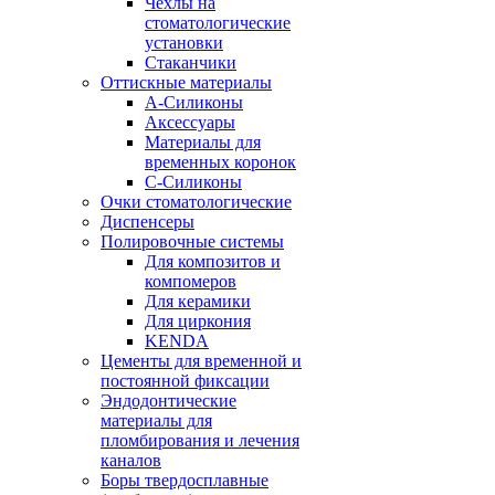
Чехлы на
стоматологические
установки
Стаканчики
Оттискные материалы
А-Силиконы
Аксессуары
Материалы для
временных коронок
С-Силиконы
Очки стоматологические
Диспенсеры
Полировочные системы
Для композитов и
компомеров
Для керамики
Для циркония
KENDA
Цементы для временной и
постоянной фиксации
Эндодонтические
материалы для
пломбирования и лечения
каналов
Боры твердосплавные