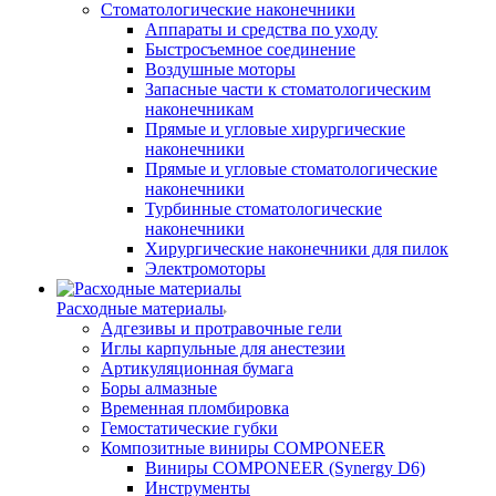
Стоматологические наконечники
Аппараты и средства по уходу
Быстросъемное соединение
Воздушные моторы
Запасные части к стоматологическим
наконечникам
Прямые и угловые хирургические
наконечники
Прямые и угловые стоматологические
наконечники
Турбинные стоматологические
наконечники
Хирургические наконечники для пилок
Электромоторы
Расходные материалы
Адгезивы и протравочные гели
Иглы карпульные для анестезии
Артикуляционная бумага
Боры алмазные
Временная пломбировка
Гемостатические губки
Композитные виниры COMPONEER
Виниры COMPONEER (Synergy D6)
Инструменты