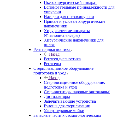
Пьезохирургический аппарат
Вспомогательные принадлежности для
хирургии
Насадки для пьезохирургии
Прямые и угловые хирургические
наконечники
Хирургические аппараты
(Физиодиспенсеры)
Хирургические наконечники для
пилок
Рентгендиагностика
Назад
Рентгендиагностика
Рентгены
Стерилизационное оборудование,
подготовка и уход
Назад
Стерилизационное оборудование,
подготовка и уход
Стерилизаторы паровые (автоклавы)
Дистилляторы
Запечатывающие устройства
Рулоны для стерилизации
Ультразвуковые мойки
Запасные части к стоматологическим