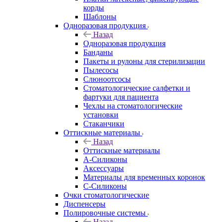
корды
Шаблоны
Одноразовая продукция
Назад
Одноразовая продукция
Банданы
Пакеты и рулоны для стерилизации
Пылесосы
Слюноотсосы
Стоматологические салфетки и
фартуки для пациента
Чехлы на стоматологические
установки
Стаканчики
Оттискные материалы
Назад
Оттискные материалы
А-Силиконы
Аксессуары
Материалы для временных коронок
С-Силиконы
Очки стоматологические
Диспенсеры
Полировочные системы
Назад