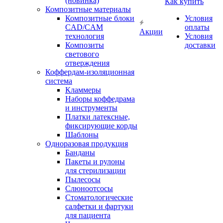
(новинка)
Как купить
Композитные материалы
Композитные блоки
Условия
CAD/СAM
оплаты
Акции
технология
Условия
Композиты
доставки
светового
отверждения
Коффердам-изоляционная
система
Кламмеры
Наборы коффедрама
и инструменты
Платки латексные,
фиксирующие корды
Шаблоны
Одноразовая продукция
Банданы
Пакеты и рулоны
для стерилизации
Пылесосы
Слюноотсосы
Стоматологические
салфетки и фартуки
для пациента