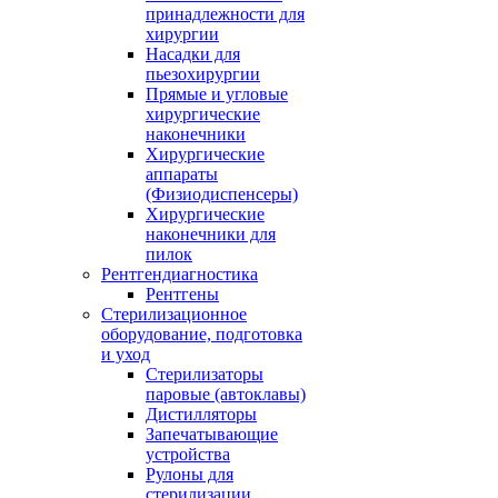
принадлежности для
хирургии
Насадки для
пьезохирургии
Прямые и угловые
хирургические
наконечники
Хирургические
аппараты
(Физиодиспенсеры)
Хирургические
наконечники для
пилок
Рентгендиагностика
Рентгены
Стерилизационное
оборудование, подготовка
и уход
Стерилизаторы
паровые (автоклавы)
Дистилляторы
Запечатывающие
устройства
Рулоны для
стерилизации