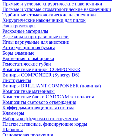
Прямые и угловые хирургические наконечники
Прямые и угловые стоматологические наконечники
Турбинные стоматологические наконечники
Хирургические наконечники для пилок
Электромоторы
Расходные материалы
Адгезивы и протравочные гели
Иглы карпульные для анестезии
Артикуляционная бумага
Боры алмазные
Временная пломбировка
Гемостатические губки
Композитные виниры COMPONEER
Виниры COMPONEER (Synergy D6)
Инструменты
Виниры BRILLIANT COMPONEER (новинка)
Композитные материалы
Композитные блоки CAD/СAM технология
Композиты светового отверждения
Коффердам-изоляционная система
Кламмеры
Наборы коффедрама и инструменты
Платки латексные, фиксирующие корды
Шаблоны
Одноразовая продукция