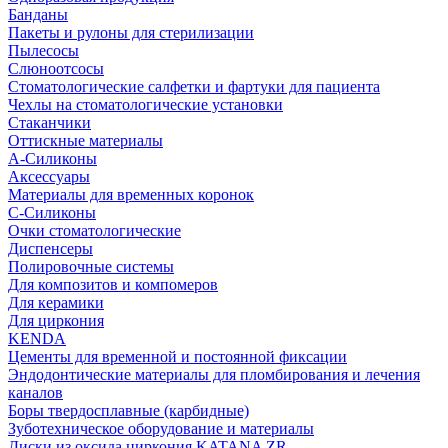
Банданы
Пакеты и рулоны для стерилизации
Пылесосы
Слюноотсосы
Стоматологические салфетки и фартуки для пациента
Чехлы на стоматологические установки
Стаканчики
Оттискные материалы
А-Силиконы
Аксессуары
Материалы для временных коронок
С-Силиконы
Очки стоматологические
Диспенсеры
Полировочные системы
Для композитов и компомеров
Для керамики
Для циркония
KENDA
Цементы для временной и постоянной фиксации
Эндодонтические материалы для пломбирования и лечения
каналов
Боры твердосплавные (карбидные)
Зуботехническое оборудование и материалы
Диски из оксида циркония KATANA ZR