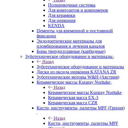
Полировочные системы
Для композитов и компомеров
Для керамики
Для циркония
KENDA
Цементы для временной и постоянной
фиксации
Эндодонтические материалы для
пломбирования и лечения каналов
Боры твердосплавные (карбидные)
Зуботехническое оборудование и материалы
Назад
Зуботехническое оборудование и материалы
Диски из оксида циркония KATANA ZR
Зуботехнические моторы W&H (Австрия)
Керамические массы Kuraray Noritake
Назад
Керамические массы Kuraray Noritake
Керамическая масса EX-3
Керамическая масса CZR
Кисти, инструменты, палитры MPF (Греция)
Назад
Кисти, инструменты, палитры MPF