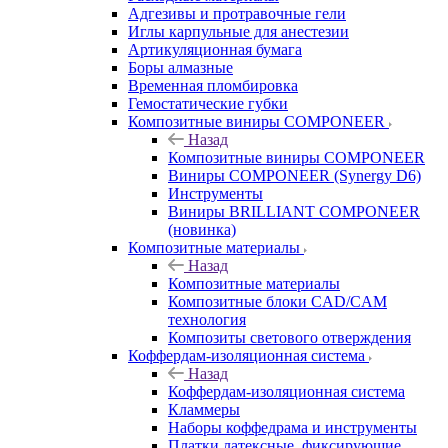
Адгезивы и протравочные гели
Иглы карпульные для анестезии
Артикуляционная бумага
Боры алмазные
Временная пломбировка
Гемостатические губки
Композитные виниры COMPONEER
Назад
Композитные виниры COMPONEER
Виниры COMPONEER (Synergy D6)
Инструменты
Виниры BRILLIANT COMPONEER
(новинка)
Композитные материалы
Назад
Композитные материалы
Композитные блоки CAD/СAM
технология
Композиты светового отверждения
Коффердам-изоляционная система
Назад
Коффердам-изоляционная система
Кламмеры
Наборы коффедрама и инструменты
Платки латексные, фиксирующие