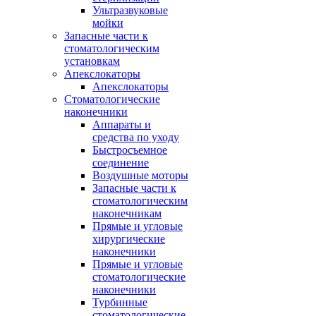
Ультразвуковые
мойки
Запасные части к
стоматологическим
установкам
Апекслокаторы
Апекслокаторы
Стоматологические
наконечники
Аппараты и
средства по уходу
Быстросъемное
соединение
Воздушные моторы
Запасные части к
стоматологическим
наконечникам
Прямые и угловые
хирургические
наконечники
Прямые и угловые
стоматологические
наконечники
Турбинные
стоматологические