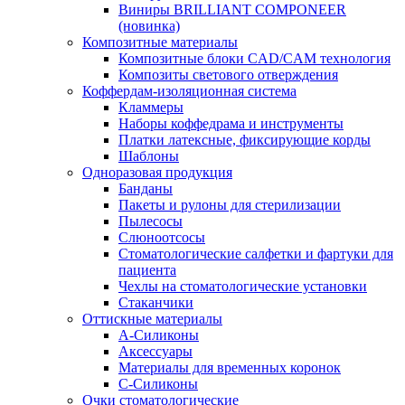
Виниры BRILLIANT COMPONEER
(новинка)
Композитные материалы
Композитные блоки CAD/СAM технология
Композиты светового отверждения
Коффердам-изоляционная система
Кламмеры
Наборы коффедрама и инструменты
Платки латексные, фиксирующие корды
Шаблоны
Одноразовая продукция
Банданы
Пакеты и рулоны для стерилизации
Пылесосы
Слюноотсосы
Стоматологические салфетки и фартуки для
пациента
Чехлы на стоматологические установки
Стаканчики
Оттискные материалы
А-Силиконы
Аксессуары
Материалы для временных коронок
С-Силиконы
Очки стоматологические