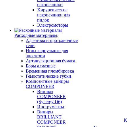
наконечники
Хирургические
наконечники для
пилок
Электромоторы
Расходные материалы
Адгезивы и протравочные
гели
Иглы карпульные для
анестезии
Артикуляционная бумага
Боры алмазные
Временная пломбировка
Гемостатические губки
Композитные виниры
COMPONEER
Виниры
COMPONEER
(Synergy D6)
Инструменты
Виниры
BRILLIANT
К
COMPONEER