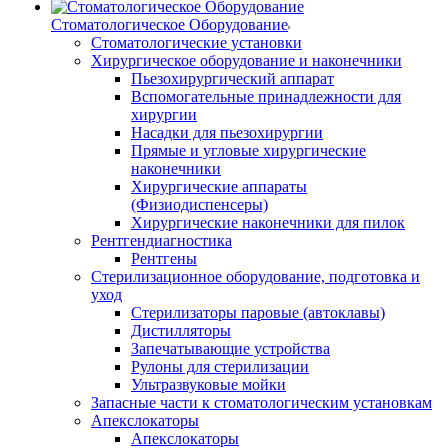
Стоматологическое Оборудование
Стоматологические установки
Хирургическое оборудование и наконечники
Пьезохирургический аппарат
Вспомогательные принадлежности для
хирургии
Насадки для пьезохирургии
Прямые и угловые хирургические
наконечники
Хирургические аппараты
(Физиодиспенсеры)
Хирургические наконечники для пилок
Рентгендиагностика
Рентгены
Стерилизационное оборудование, подготовка и
уход
Стерилизаторы паровые (автоклавы)
Дистилляторы
Запечатывающие устройства
Рулоны для стерилизации
Ультразвуковые мойки
Запасные части к стоматологическим установкам
Апекслокаторы
Апекслокаторы