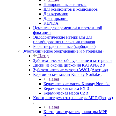
Полировочные системы
Для композитов и компомеров
Для керамики
Для циркония
KENDA
Цементы для временной и постоянной
фиксации
Эндодонтические материалы для
пломбирования и лечения каналов
Боры твердосплавные (карбидные)
Зуботехническое оборудование и материалы
Назад
Зуботехническое оборудование и материалы
Диски из оксида циркония KATANA ZR
Зуботехнические моторы W&H (Австрия)
Керамические массы Kuraray Noritake
Назад
Керамические массы Kuraray Noritake
Керамическая масса EX-3
Керамическая масса CZR
Кисти, инструменты, палитры MPF (Греция)
Назад
Кисти, инструменты, палитры MPF