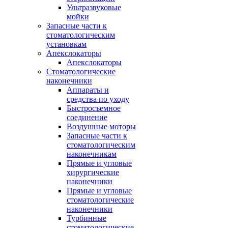
Ультразвуковые
мойки
Запасные части к
стоматологическим
установкам
Апекслокаторы
Апекслокаторы
Стоматологические
наконечники
Аппараты и
средства по уходу
Быстросъемное
соединение
Воздушные моторы
Запасные части к
стоматологическим
наконечникам
Прямые и угловые
хирургические
наконечники
Прямые и угловые
стоматологические
наконечники
Турбинные
стоматологические