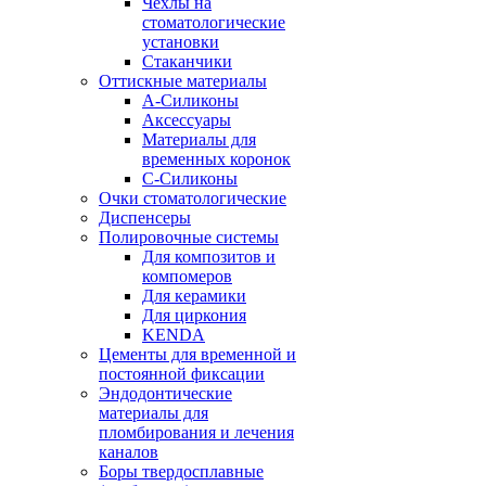
Чехлы на
стоматологические
установки
Стаканчики
Оттискные материалы
А-Силиконы
Аксессуары
Материалы для
временных коронок
С-Силиконы
Очки стоматологические
Диспенсеры
Полировочные системы
Для композитов и
компомеров
Для керамики
Для циркония
KENDA
Цементы для временной и
постоянной фиксации
Эндодонтические
материалы для
пломбирования и лечения
каналов
Боры твердосплавные