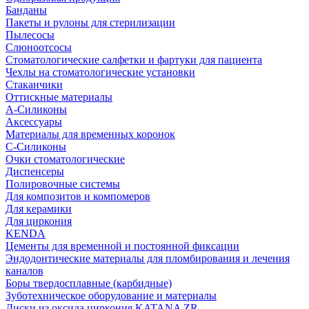
Банданы
Пакеты и рулоны для стерилизации
Пылесосы
Слюноотсосы
Стоматологические салфетки и фартуки для пациента
Чехлы на стоматологические установки
Стаканчики
Оттискные материалы
А-Силиконы
Аксессуары
Материалы для временных коронок
С-Силиконы
Очки стоматологические
Диспенсеры
Полировочные системы
Для композитов и компомеров
Для керамики
Для циркония
KENDA
Цементы для временной и постоянной фиксации
Эндодонтические материалы для пломбирования и лечения
каналов
Боры твердосплавные (карбидные)
Зуботехническое оборудование и материалы
Диски из оксида циркония KATANA ZR