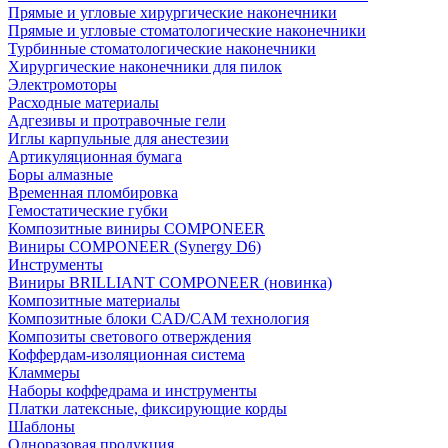
Прямые и угловые хирургические наконечники
Прямые и угловые стоматологические наконечники
Турбинные стоматологические наконечники
Хирургические наконечники для пилок
Электромоторы
Расходные материалы
Адгезивы и протравочные гели
Иглы карпульные для анестезии
Артикуляционная бумага
Боры алмазные
Временная пломбировка
Гемостатические губки
Композитные виниры COMPONEER
Виниры COMPONEER (Synergy D6)
Инструменты
Виниры BRILLIANT COMPONEER (новинка)
Композитные материалы
Композитные блоки CAD/СAM технология
Композиты светового отверждения
Коффердам-изоляционная система
Кламмеры
Наборы коффедрама и инструменты
Платки латексные, фиксирующие корды
Шаблоны
Одноразовая продукция