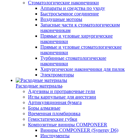
Стоматологические наконечники
Аппараты и средства по уходу
Быстросъемное соединение
Воздушные моторы
Запасные части к стоматологическим
наконечникам
Прямые и угловые хирургические
наконечники
Прямые и угловые стоматологические
наконечники
Турбинные стоматологические
наконечники
Хирургические наконечники для пилок
Электромоторы
Расходные материалы
Адгезивы и протравочные гели
Иглы карпульные для анестезии
Артикуляционная бумага
Боры алмазные
Временная пломбировка
Гемостатические губки
Композитные виниры COMPONEER
Виниры COMPONEER (Synergy D6)
Инструменты