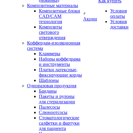
(новинка)
Как купить
Композитные материалы
Композитные блоки
Условия
CAD/СAM
оплаты
Акции
технология
Условия
Композиты
доставки
светового
отверждения
Коффердам-изоляционная
система
Кламмеры
Наборы коффедрама
и инструменты
Платки латексные,
фиксирующие корды
Шаблоны
Одноразовая продукция
Банданы
Пакеты и рулоны
для стерилизации
Пылесосы
Слюноотсосы
Стоматологические
салфетки и фартуки
для пациента