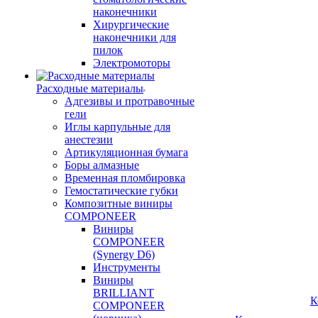
наконечники
Хирургические
наконечники для
пилок
Электромоторы
Расходные материалы
Адгезивы и протравочные
гели
Иглы карпульные для
анестезии
Артикуляционная бумага
Боры алмазные
Временная пломбировка
Гемостатические губки
Композитные виниры
COMPONEER
Виниры
COMPONEER
(Synergy D6)
Инструменты
Виниры
BRILLIANT
К
COMPONEER