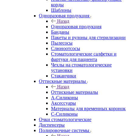
корды
Шаблоны
Одноразовая продукция
Назад
Одноразовая продукция
Банданы
Пакеты и рулоны для стерилизации
Пылесосы
Слюноотсосы
Стоматологические салфетки и
фартуки для пациента
Чехлы на стоматологические
установки
Стаканчики
Оттискные материалы
Назад
Оттискные материалы
А-Силиконы
Аксессуары
Материалы для временных коронок
С-Силиконы
Очки стоматологические
Диспенсеры
Полировочные системы
Назад