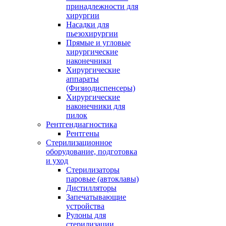
принадлежности для
хирургии
Насадки для
пьезохирургии
Прямые и угловые
хирургические
наконечники
Хирургические
аппараты
(Физиодиспенсеры)
Хирургические
наконечники для
пилок
Рентгендиагностика
Рентгены
Стерилизационное
оборудование, подготовка
и уход
Стерилизаторы
паровые (автоклавы)
Дистилляторы
Запечатывающие
устройства
Рулоны для
стерилизации