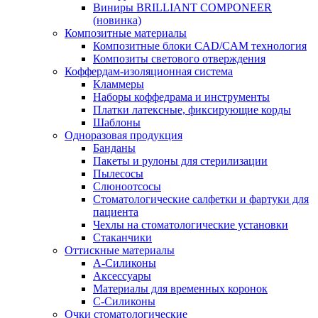
Виниры BRILLIANT COMPONEER
(новинка)
Композитные материалы
Композитные блоки CAD/СAM технология
Композиты светового отверждения
Коффердам-изоляционная система
Кламмеры
Наборы коффедрама и инструменты
Платки латексные, фиксирующие корды
Шаблоны
Одноразовая продукция
Банданы
Пакеты и рулоны для стерилизации
Пылесосы
Слюноотсосы
Стоматологические салфетки и фартуки для
пациента
Чехлы на стоматологические установки
Стаканчики
Оттискные материалы
А-Силиконы
Аксессуары
Материалы для временных коронок
С-Силиконы
Очки стоматологические