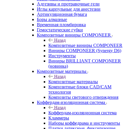
Адгезивы и протравочные гели
Иглы карпульные для анестезии
Артикуляционная бумага
Боры алмазные
Временная пломбировка
Гемостатические губки
Композитные виниры COMPONEER
Назад
Композитные виниры COMPONEER
Виниры COMPONEER (Synergy D6)
Инструменты
Виниры BRILLIANT COMPONEER
(новинка)
Композитные материалы
Назад
Композитные материалы
Композитные блоки CAD/СAM
технология
Композиты светового отверждения
Коффердам-изоляционная система
Назад
Коффердам-изоляционная система
Кламмеры
Наборы коффедрама и инструменты
Платки латексные, фиксирующие