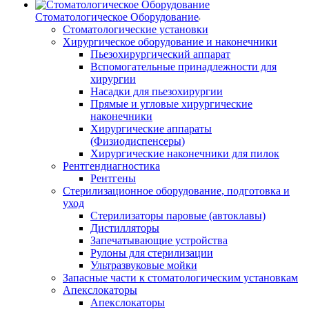
Стоматологическое Оборудование
Стоматологические установки
Хирургическое оборудование и наконечники
Пьезохирургический аппарат
Вспомогательные принадлежности для
хирургии
Насадки для пьезохирургии
Прямые и угловые хирургические
наконечники
Хирургические аппараты
(Физиодиспенсеры)
Хирургические наконечники для пилок
Рентгендиагностика
Рентгены
Стерилизационное оборудование, подготовка и
уход
Стерилизаторы паровые (автоклавы)
Дистилляторы
Запечатывающие устройства
Рулоны для стерилизации
Ультразвуковые мойки
Запасные части к стоматологическим установкам
Апекслокаторы
Апекслокаторы