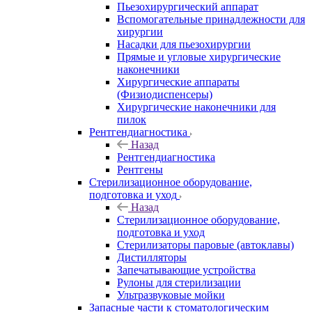
Пьезохирургический аппарат
Вспомогательные принадлежности для
хирургии
Насадки для пьезохирургии
Прямые и угловые хирургические
наконечники
Хирургические аппараты
(Физиодиспенсеры)
Хирургические наконечники для
пилок
Рентгендиагностика
Назад
Рентгендиагностика
Рентгены
Стерилизационное оборудование,
подготовка и уход
Назад
Стерилизационное оборудование,
подготовка и уход
Стерилизаторы паровые (автоклавы)
Дистилляторы
Запечатывающие устройства
Рулоны для стерилизации
Ультразвуковые мойки
Запасные части к стоматологическим