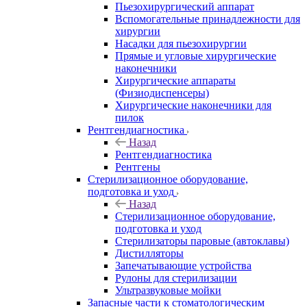
Пьезохирургический аппарат
Вспомогательные принадлежности для
хирургии
Насадки для пьезохирургии
Прямые и угловые хирургические
наконечники
Хирургические аппараты
(Физиодиспенсеры)
Хирургические наконечники для
пилок
Рентгендиагностика
Назад
Рентгендиагностика
Рентгены
Стерилизационное оборудование,
подготовка и уход
Назад
Стерилизационное оборудование,
подготовка и уход
Стерилизаторы паровые (автоклавы)
Дистилляторы
Запечатывающие устройства
Рулоны для стерилизации
Ультразвуковые мойки
Запасные части к стоматологическим