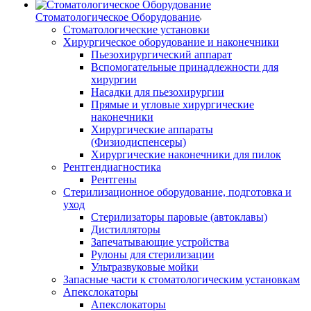
Стоматологическое Оборудование
Стоматологические установки
Хирургическое оборудование и наконечники
Пьезохирургический аппарат
Вспомогательные принадлежности для
хирургии
Насадки для пьезохирургии
Прямые и угловые хирургические
наконечники
Хирургические аппараты
(Физиодиспенсеры)
Хирургические наконечники для пилок
Рентгендиагностика
Рентгены
Стерилизационное оборудование, подготовка и
уход
Стерилизаторы паровые (автоклавы)
Дистилляторы
Запечатывающие устройства
Рулоны для стерилизации
Ультразвуковые мойки
Запасные части к стоматологическим установкам
Апекслокаторы
Апекслокаторы