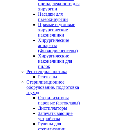
принадлежности для
хирургии
Насадки для
пьезохирургии
Прямые и угловые
хирургические
наконечники
Хирургические
аппараты
(Физиодиспенсеры)
Хирургические
наконечники для
пилок
Рентгендиагностика
Рентгены
Стерилизационное
оборудование, подготовка
и уход
Стерилизаторы
паровые (автоклавы)
Дистилляторы
Запечатывающие
устройства
Рулоны для
стерилизации