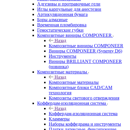
Адгезивы и протравочные гели
Иглы карпульные для анестезии
Артикуляционная бумага
Боры алмазные
Временная пломбировка
Гемостатические губки
Композитные виниры COMPONEER
Назад
Композитные виниры COMPONEER
Виниры COMPONEER (Synergy D6)
Инструменты
Виниры BRILLIANT COMPONEER
(новинка)
Композитные материалы
Назад
Композитные материалы
Композитные блоки CAD/СAM
технология
Композиты светового отверждения
Коффердам-изоляционная система
Назад
Коффердам-изоляционная система
Кламмеры
Наборы коффедрама и инструменты
Платки латексные, фиксирующие