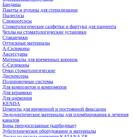
Банданы
Пакеты и рулоны для стерилизации
Пылесосы
Слюноотсосы
Стоматологические салфетки и фартуки для пациента
Чехлы на стоматологические установки
Стаканчики
Оттискные материалы
А-Силиконы
Аксессуары
Материалы для временных коронок
С-Силиконы
Очки стоматологические
Диспенсеры
Полировочные системы
Для композитов и компомеров
Для керамики
Для циркония
KENDA
Цементы для временной и постоянной фиксации
Эндодонтические материалы для пломбирования и лечения
каналов
Боры твердосплавные (карбидные)
Зуботехническое оборудование и материалы
Диски из оксида циркония KATANA ZR