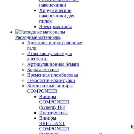
наконечники
Хирургические
наконечники для
пилок
Электромоторы
Расходные материалы
Адгезивы и протравочные
гели
Иглы карпульные для
анестезии
Артикуляционная бумага
Боры алмазные
Временная пломбировка
Гемостатические губки
Композитные виниры
COMPONEER
Виниры
COMPONEER
(Synergy D6)
Инструменты
Виниры
BRILLIANT
К
COMPONEER