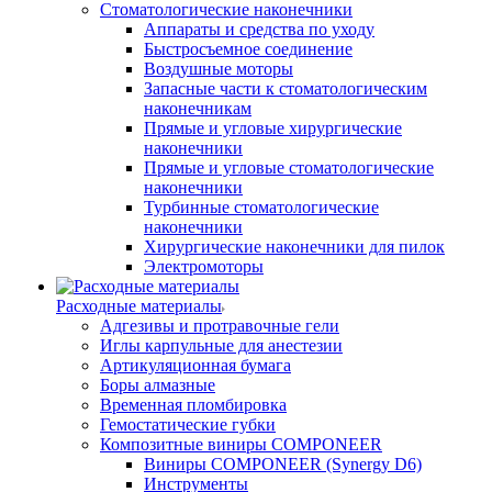
Стоматологические наконечники
Аппараты и средства по уходу
Быстросъемное соединение
Воздушные моторы
Запасные части к стоматологическим
наконечникам
Прямые и угловые хирургические
наконечники
Прямые и угловые стоматологические
наконечники
Турбинные стоматологические
наконечники
Хирургические наконечники для пилок
Электромоторы
Расходные материалы
Адгезивы и протравочные гели
Иглы карпульные для анестезии
Артикуляционная бумага
Боры алмазные
Временная пломбировка
Гемостатические губки
Композитные виниры COMPONEER
Виниры COMPONEER (Synergy D6)
Инструменты