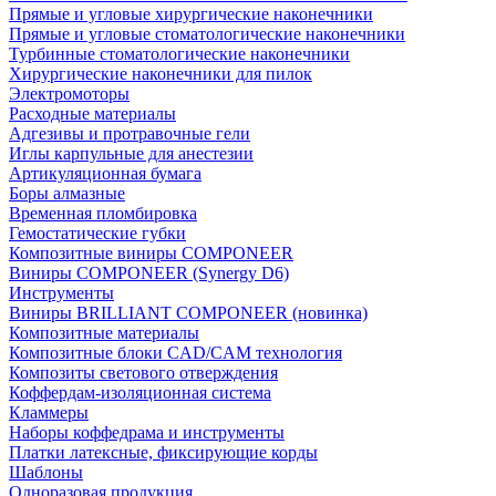
Прямые и угловые хирургические наконечники
Прямые и угловые стоматологические наконечники
Турбинные стоматологические наконечники
Хирургические наконечники для пилок
Электромоторы
Расходные материалы
Адгезивы и протравочные гели
Иглы карпульные для анестезии
Артикуляционная бумага
Боры алмазные
Временная пломбировка
Гемостатические губки
Композитные виниры COMPONEER
Виниры COMPONEER (Synergy D6)
Инструменты
Виниры BRILLIANT COMPONEER (новинка)
Композитные материалы
Композитные блоки CAD/СAM технология
Композиты светового отверждения
Коффердам-изоляционная система
Кламмеры
Наборы коффедрама и инструменты
Платки латексные, фиксирующие корды
Шаблоны
Одноразовая продукция