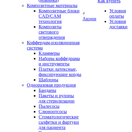
(новинка)
Как купить
Композитные материалы
Композитные блоки
Условия
CAD/СAM
оплаты
Акции
технология
Условия
Композиты
доставки
светового
отверждения
Коффердам-изоляционная
система
Кламмеры
Наборы коффедрама
и инструменты
Платки латексные,
фиксирующие корды
Шаблоны
Одноразовая продукция
Банданы
Пакеты и рулоны
для стерилизации
Пылесосы
Слюноотсосы
Стоматологические
салфетки и фартуки
для пациента