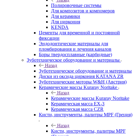
Полировочные системы
Для композитов и компомеров
Для керамики
Для циркония
KENDA
Цементы для временной и постоянной
фиксации
Эндодонтические материалы для
пломбирования и лечения каналов
Боры твердосплавные (карбидные)
Зуботехническое оборудование и материалы
Назад
Зуботехническое оборудование и материалы
Диски из оксида циркония KATANA ZR
Зуботехнические моторы W&H (Австрия)
Керамические массы Kuraray Noritake
Назад
Керамические массы Kuraray Noritake
Керамическая масса EX-3
Керамическая масса CZR
Кисти, инструменты, палитры MPF (Греция)
Назад
Кисти, инструменты, палитры MPF