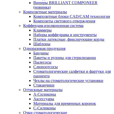
Виниры BRILLIANT COMPONEER
(новинка)
Композитные материалы
Композитные блоки CAD/СAM технология
Композиты светового отверждения
Коффердам-изоляционная система
Кламмеры
Наборы коффедрама и инструменты
Платки латексные, фиксирующие корды
Шаблоны
Одноразовая продукция
Банданы
Пакеты и рулоны для стерилизации
Пылесосы
Слюноотсосы
Стоматологические салфетки и фартуки для
пациента
Чехлы на стоматологические установки
Стаканчики
Оттискные материалы
А-Силиконы
Аксессуары
Материалы для временных коронок
С-Силиконы
Очки стоматологические