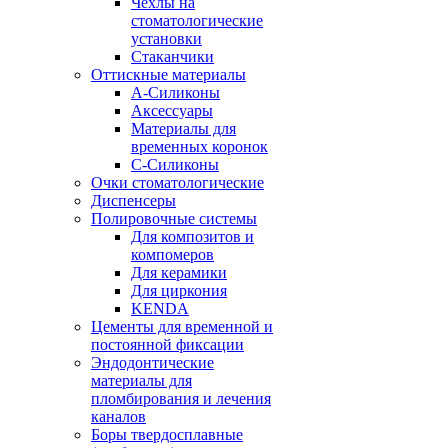
Чехлы на
стоматологические
установки
Стаканчики
Оттискные материалы
А-Силиконы
Аксессуары
Материалы для
временных коронок
С-Силиконы
Очки стоматологические
Диспенсеры
Полировочные системы
Для композитов и
компомеров
Для керамики
Для циркония
KENDA
Цементы для временной и
постоянной фиксации
Эндодонтические
материалы для
пломбирования и лечения
каналов
Боры твердосплавные