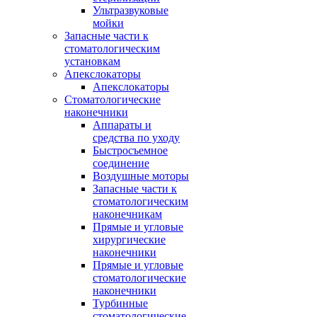
Ультразвуковые
мойки
Запасные части к
стоматологическим
установкам
Апекслокаторы
Апекслокаторы
Стоматологические
наконечники
Аппараты и
средства по уходу
Быстросъемное
соединение
Воздушные моторы
Запасные части к
стоматологическим
наконечникам
Прямые и угловые
хирургические
наконечники
Прямые и угловые
стоматологические
наконечники
Турбинные
стоматологические