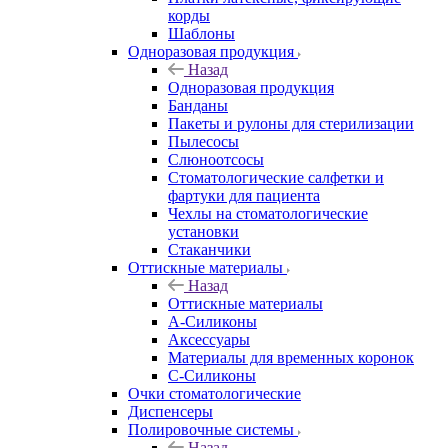
корды
Шаблоны
Одноразовая продукция
Назад
Одноразовая продукция
Банданы
Пакеты и рулоны для стерилизации
Пылесосы
Слюноотсосы
Стоматологические салфетки и
фартуки для пациента
Чехлы на стоматологические
установки
Стаканчики
Оттискные материалы
Назад
Оттискные материалы
А-Силиконы
Аксессуары
Материалы для временных коронок
С-Силиконы
Очки стоматологические
Диспенсеры
Полировочные системы
Назад