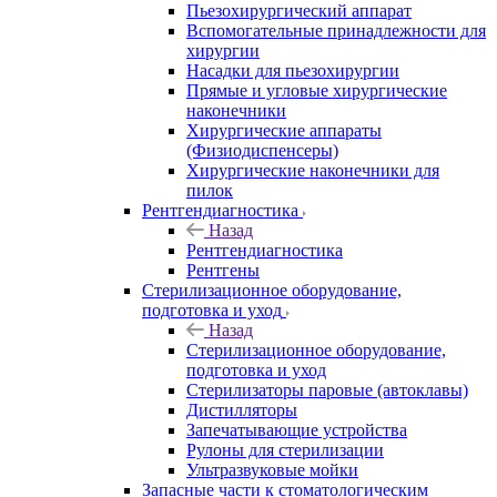
Пьезохирургический аппарат
Вспомогательные принадлежности для
хирургии
Насадки для пьезохирургии
Прямые и угловые хирургические
наконечники
Хирургические аппараты
(Физиодиспенсеры)
Хирургические наконечники для
пилок
Рентгендиагностика
Назад
Рентгендиагностика
Рентгены
Стерилизационное оборудование,
подготовка и уход
Назад
Стерилизационное оборудование,
подготовка и уход
Стерилизаторы паровые (автоклавы)
Дистилляторы
Запечатывающие устройства
Рулоны для стерилизации
Ультразвуковые мойки
Запасные части к стоматологическим