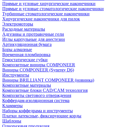
Прямые и угловые хирургические наконечники
Прямые и угловые стоматологические наконечники
Турбинные стоматологические наконечники
Хирургические наконечники для пилок
Электромоторы
Расходные материалы
Адгезивы и протравочные гели
Иглы карпульные для анестезии
Артикуляционная бумага
Боры алмазные
Временная пломбировка
Гемостатические губки
Композитные виниры COMPONEER
Виниры COMPONEER (Synergy D6)
Инструменты
Виниры BRILLIANT COMPONEER (новинка)
Композитные материалы
Композитные блоки CAD/СAM технология
Композиты светового отверждения
Коффердам-изоляционная система
Кламмеры
Наборы коффедрама и инструменты
Платки латексные, фиксирующие корды
Шаблоны
Одноразовая продукция