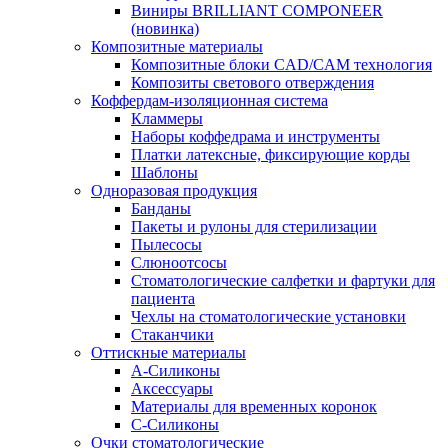
Виниры BRILLIANT COMPONEER
(новинка)
Композитные материалы
Композитные блоки CAD/СAM технология
Композиты светового отверждения
Коффердам-изоляционная система
Кламмеры
Наборы коффедрама и инструменты
Платки латексные, фиксирующие корды
Шаблоны
Одноразовая продукция
Банданы
Пакеты и рулоны для стерилизации
Пылесосы
Слюноотсосы
Стоматологические салфетки и фартуки для
пациента
Чехлы на стоматологические установки
Стаканчики
Оттискные материалы
А-Силиконы
Аксессуары
Материалы для временных коронок
С-Силиконы
Очки стоматологические