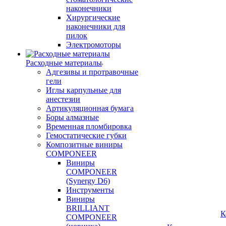
наконечники
Хирургические
наконечники для
пилок
Электромоторы
Расходные материалы
Адгезивы и протравочные
гели
Иглы карпульные для
анестезии
Артикуляционная бумага
Боры алмазные
Временная пломбировка
Гемостатические губки
Композитные виниры
COMPONEER
Виниры
COMPONEER
(Synergy D6)
Инструменты
Виниры
BRILLIANT
К
COMPONEER