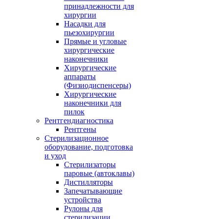
принадлежности для
хирургии
Насадки для
пьезохирургии
Прямые и угловые
хирургические
наконечники
Хирургические
аппараты
(Физиодиспенсеры)
Хирургические
наконечники для
пилок
Рентгендиагностика
Рентгены
Стерилизационное
оборудование, подготовка
и уход
Стерилизаторы
паровые (автоклавы)
Дистилляторы
Запечатывающие
устройства
Рулоны для
стерилизации