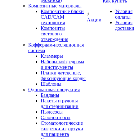
(новинка)
Как купить
Композитные материалы
Композитные блоки
Условия
CAD/СAM
оплаты
Акции
технология
Условия
Композиты
доставки
светового
отверждения
Коффердам-изоляционная
система
Кламмеры
Наборы коффедрама
и инструменты
Платки латексные,
фиксирующие корды
Шаблоны
Одноразовая продукция
Банданы
Пакеты и рулоны
для стерилизации
Пылесосы
Слюноотсосы
Стоматологические
салфетки и фартуки
для пациента