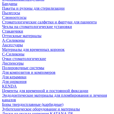
Банданы
Пакеты и рулоны для стерилизации
Пылесосы
Слюноотсосы
Стоматологические салфетки и фартуки для пациента
Чехлы на стоматологические установки
Стаканчики
Оттискные материалы
А-Силиконы
Аксессуары
Материалы для временных коронок
С-Силиконы
Очки стоматологические
Диспенсеры
Полировочные системы
Для композитов и компомеров
Для керамики
Для циркония
KENDA
Цементы для временной и постоянной фиксации
Эндодонтические материалы для пломбирования и лечения
каналов
Боры твердосплавные (карбидные)
Зуботехническое оборудование и материалы
Диски из оксида циркония KATANA ZR