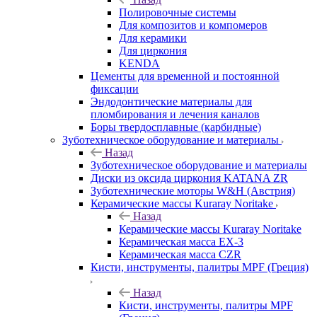
Полировочные системы
Для композитов и компомеров
Для керамики
Для циркония
KENDA
Цементы для временной и постоянной
фиксации
Эндодонтические материалы для
пломбирования и лечения каналов
Боры твердосплавные (карбидные)
Зуботехническое оборудование и материалы
Назад
Зуботехническое оборудование и материалы
Диски из оксида циркония KATANA ZR
Зуботехнические моторы W&H (Австрия)
Керамические массы Kuraray Noritake
Назад
Керамические массы Kuraray Noritake
Керамическая масса EX-3
Керамическая масса CZR
Кисти, инструменты, палитры MPF (Греция)
Назад
Кисти, инструменты, палитры MPF