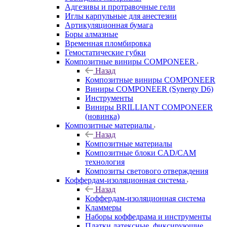
Адгезивы и протравочные гели
Иглы карпульные для анестезии
Артикуляционная бумага
Боры алмазные
Временная пломбировка
Гемостатические губки
Композитные виниры COMPONEER
Назад
Композитные виниры COMPONEER
Виниры COMPONEER (Synergy D6)
Инструменты
Виниры BRILLIANT COMPONEER
(новинка)
Композитные материалы
Назад
Композитные материалы
Композитные блоки CAD/СAM
технология
Композиты светового отверждения
Коффердам-изоляционная система
Назад
Коффердам-изоляционная система
Кламмеры
Наборы коффедрама и инструменты
Платки латексные, фиксирующие