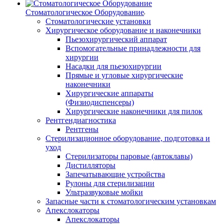
Стоматологическое Оборудование
Стоматологические установки
Хирургическое оборудование и наконечники
Пьезохирургический аппарат
Вспомогательные принадлежности для
хирургии
Насадки для пьезохирургии
Прямые и угловые хирургические
наконечники
Хирургические аппараты
(Физиодиспенсеры)
Хирургические наконечники для пилок
Рентгендиагностика
Рентгены
Стерилизационное оборудование, подготовка и
уход
Стерилизаторы паровые (автоклавы)
Дистилляторы
Запечатывающие устройства
Рулоны для стерилизации
Ультразвуковые мойки
Запасные части к стоматологическим установкам
Апекслокаторы
Апекслокаторы