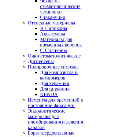
Чехлы на
стоматологические
установки
Стаканчики
Оттискные материалы
А-Силиконы
Аксессуары
Материалы для
временных коронок
С-Силиконы
Очки стоматологические
Диспенсеры
Полировочные системы
Для композитов и
компомеров
Для керамики
Для циркония
KENDA
Цементы для временной и
постоянной фиксации
Эндодонтические
материалы для
пломбирования и лечения
каналов
Боры твердосплавные