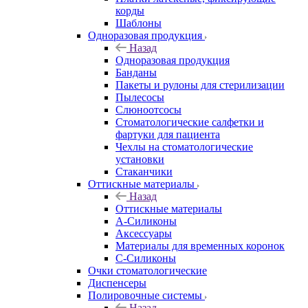
корды
Шаблоны
Одноразовая продукция
Назад
Одноразовая продукция
Банданы
Пакеты и рулоны для стерилизации
Пылесосы
Слюноотсосы
Стоматологические салфетки и
фартуки для пациента
Чехлы на стоматологические
установки
Стаканчики
Оттискные материалы
Назад
Оттискные материалы
А-Силиконы
Аксессуары
Материалы для временных коронок
С-Силиконы
Очки стоматологические
Диспенсеры
Полировочные системы
Назад