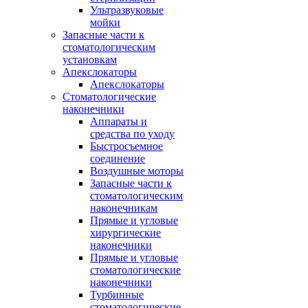
Ультразвуковые
мойки
Запасные части к
стоматологическим
установкам
Апекслокаторы
Апекслокаторы
Стоматологические
наконечники
Аппараты и
средства по уходу
Быстросъемное
соединение
Воздушные моторы
Запасные части к
стоматологическим
наконечникам
Прямые и угловые
хирургические
наконечники
Прямые и угловые
стоматологические
наконечники
Турбинные
стоматологические