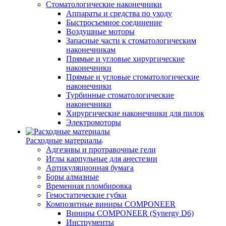
Стоматологические наконечники
Аппараты и средства по уходу
Быстросъемное соединение
Воздушные моторы
Запасные части к стоматологическим
наконечникам
Прямые и угловые хирургические
наконечники
Прямые и угловые стоматологические
наконечники
Турбинные стоматологические
наконечники
Хирургические наконечники для пилок
Электромоторы
Расходные материалы
Адгезивы и протравочные гели
Иглы карпульные для анестезии
Артикуляционная бумага
Боры алмазные
Временная пломбировка
Гемостатические губки
Композитные виниры COMPONEER
Виниры COMPONEER (Synergy D6)
Инструменты