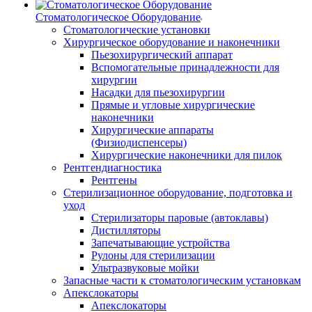
Стоматологическое Оборудование
Стоматологические установки
Хирургическое оборудование и наконечники
Пьезохирургический аппарат
Вспомогательные принадлежности для
хирургии
Насадки для пьезохирургии
Прямые и угловые хирургические
наконечники
Хирургические аппараты
(Физиодиспенсеры)
Хирургические наконечники для пилок
Рентгендиагностика
Рентгены
Стерилизационное оборудование, подготовка и
уход
Стерилизаторы паровые (автоклавы)
Дистилляторы
Запечатывающие устройства
Рулоны для стерилизации
Ультразвуковые мойки
Запасные части к стоматологическим установкам
Апекслокаторы
Апекслокаторы