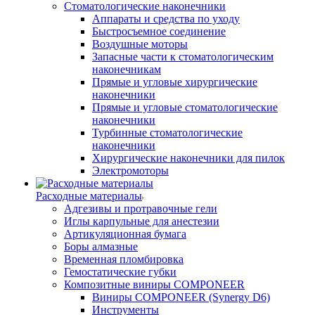
Стоматологические наконечники
Аппараты и средства по уходу
Быстросъемное соединение
Воздушные моторы
Запасные части к стоматологическим
наконечникам
Прямые и угловые хирургические
наконечники
Прямые и угловые стоматологические
наконечники
Турбинные стоматологические
наконечники
Хирургические наконечники для пилок
Электромоторы
Расходные материалы
Адгезивы и протравочные гели
Иглы карпульные для анестезии
Артикуляционная бумага
Боры алмазные
Временная пломбировка
Гемостатические губки
Композитные виниры COMPONEER
Виниры COMPONEER (Synergy D6)
Инструменты