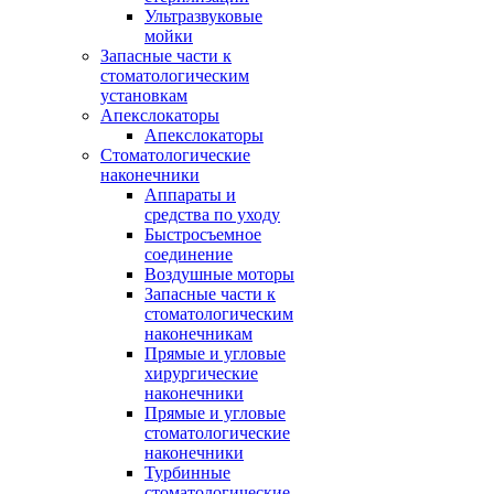
Ультразвуковые
мойки
Запасные части к
стоматологическим
установкам
Апекслокаторы
Апекслокаторы
Стоматологические
наконечники
Аппараты и
средства по уходу
Быстросъемное
соединение
Воздушные моторы
Запасные части к
стоматологическим
наконечникам
Прямые и угловые
хирургические
наконечники
Прямые и угловые
стоматологические
наконечники
Турбинные
стоматологические