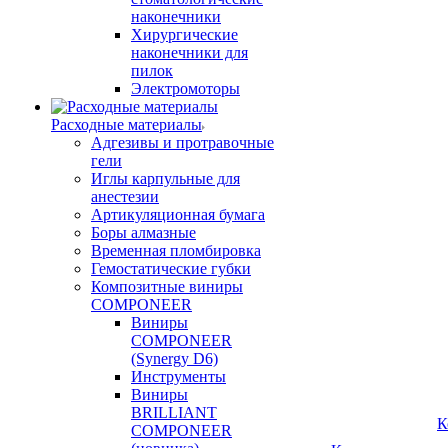
наконечники
Хирургические
наконечники для
пилок
Электромоторы
Расходные материалы
Адгезивы и протравочные
гели
Иглы карпульные для
анестезии
Артикуляционная бумага
Боры алмазные
Временная пломбировка
Гемостатические губки
Композитные виниры
COMPONEER
Виниры
COMPONEER
(Synergy D6)
Инструменты
Виниры
BRILLIANT
К
COMPONEER