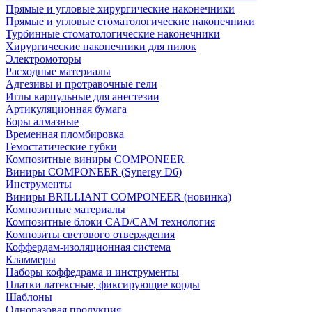
Прямые и угловые хирургические наконечники
Прямые и угловые стоматологические наконечники
Турбинные стоматологические наконечники
Хирургические наконечники для пилок
Электромоторы
Расходные материалы
Адгезивы и протравочные гели
Иглы карпульные для анестезии
Артикуляционная бумага
Боры алмазные
Временная пломбировка
Гемостатические губки
Композитные виниры COMPONEER
Виниры COMPONEER (Synergy D6)
Инструменты
Виниры BRILLIANT COMPONEER (новинка)
Композитные материалы
Композитные блоки CAD/СAM технология
Композиты светового отверждения
Коффердам-изоляционная система
Кламмеры
Наборы коффедрама и инструменты
Платки латексные, фиксирующие корды
Шаблоны
Одноразовая продукция