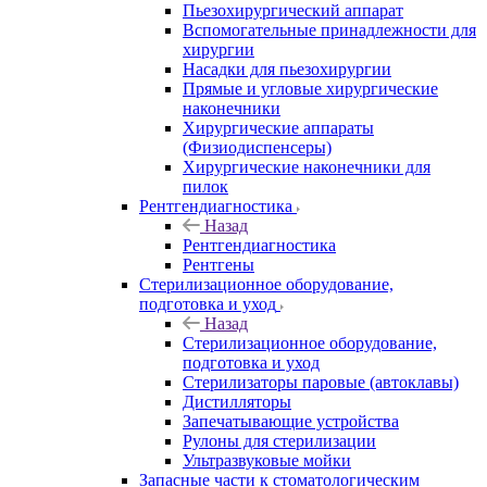
Пьезохирургический аппарат
Вспомогательные принадлежности для
хирургии
Насадки для пьезохирургии
Прямые и угловые хирургические
наконечники
Хирургические аппараты
(Физиодиспенсеры)
Хирургические наконечники для
пилок
Рентгендиагностика
Назад
Рентгендиагностика
Рентгены
Стерилизационное оборудование,
подготовка и уход
Назад
Стерилизационное оборудование,
подготовка и уход
Стерилизаторы паровые (автоклавы)
Дистилляторы
Запечатывающие устройства
Рулоны для стерилизации
Ультразвуковые мойки
Запасные части к стоматологическим