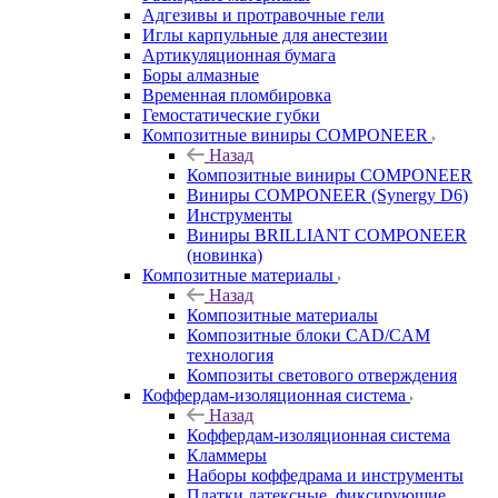
Адгезивы и протравочные гели
Иглы карпульные для анестезии
Артикуляционная бумага
Боры алмазные
Временная пломбировка
Гемостатические губки
Композитные виниры COMPONEER
Назад
Композитные виниры COMPONEER
Виниры COMPONEER (Synergy D6)
Инструменты
Виниры BRILLIANT COMPONEER
(новинка)
Композитные материалы
Назад
Композитные материалы
Композитные блоки CAD/СAM
технология
Композиты светового отверждения
Коффердам-изоляционная система
Назад
Коффердам-изоляционная система
Кламмеры
Наборы коффедрама и инструменты
Платки латексные, фиксирующие