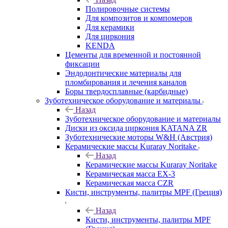
Полировочные системы
Для композитов и компомеров
Для керамики
Для циркония
KENDA
Цементы для временной и постоянной
фиксации
Эндодонтические материалы для
пломбирования и лечения каналов
Боры твердосплавные (карбидные)
Зуботехническое оборудование и материалы
Назад
Зуботехническое оборудование и материалы
Диски из оксида циркония KATANA ZR
Зуботехнические моторы W&H (Австрия)
Керамические массы Kuraray Noritake
Назад
Керамические массы Kuraray Noritake
Керамическая масса EX-3
Керамическая масса CZR
Кисти, инструменты, палитры MPF (Греция)
Назад
Кисти, инструменты, палитры MPF