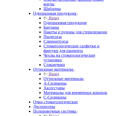
корды
Шаблоны
Одноразовая продукция
Назад
Одноразовая продукция
Банданы
Пакеты и рулоны для стерилизации
Пылесосы
Слюноотсосы
Стоматологические салфетки и
фартуки для пациента
Чехлы на стоматологические
установки
Стаканчики
Оттискные материалы
Назад
Оттискные материалы
А-Силиконы
Аксессуары
Материалы для временных коронок
С-Силиконы
Очки стоматологические
Диспенсеры
Полировочные системы
Назад