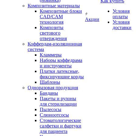
(новинка)
Как купить
Композитные материалы
Композитные блоки
Условия
CAD/СAM
оплаты
Акции
технология
Условия
Композиты
доставки
светового
отверждения
Коффердам-изоляционная
система
Кламмеры
Наборы коффедрама
и инструменты
Платки латексные,
фиксирующие корды
Шаблоны
Одноразовая продукция
Банданы
Пакеты и рулоны
для стерилизации
Пылесосы
Слюноотсосы
Стоматологические
салфетки и фартуки
для пациента