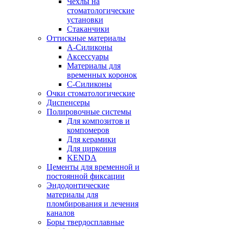
Чехлы на
стоматологические
установки
Стаканчики
Оттискные материалы
А-Силиконы
Аксессуары
Материалы для
временных коронок
С-Силиконы
Очки стоматологические
Диспенсеры
Полировочные системы
Для композитов и
компомеров
Для керамики
Для циркония
KENDA
Цементы для временной и
постоянной фиксации
Эндодонтические
материалы для
пломбирования и лечения
каналов
Боры твердосплавные