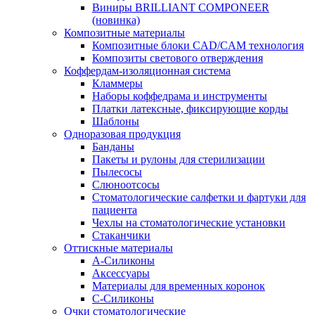
Виниры BRILLIANT COMPONEER
(новинка)
Композитные материалы
Композитные блоки CAD/СAM технология
Композиты светового отверждения
Коффердам-изоляционная система
Кламмеры
Наборы коффедрама и инструменты
Платки латексные, фиксирующие корды
Шаблоны
Одноразовая продукция
Банданы
Пакеты и рулоны для стерилизации
Пылесосы
Слюноотсосы
Стоматологические салфетки и фартуки для
пациента
Чехлы на стоматологические установки
Стаканчики
Оттискные материалы
А-Силиконы
Аксессуары
Материалы для временных коронок
С-Силиконы
Очки стоматологические