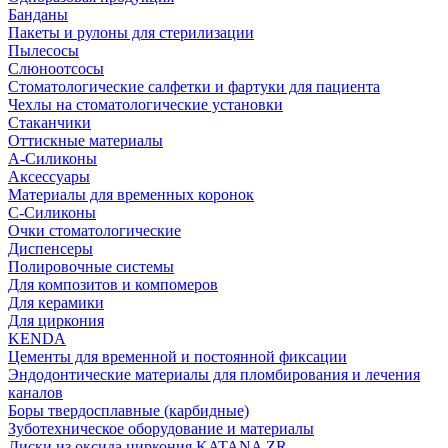
Банданы
Пакеты и рулоны для стерилизации
Пылесосы
Слюноотсосы
Стоматологические салфетки и фартуки для пациента
Чехлы на стоматологические установки
Стаканчики
Оттискные материалы
А-Силиконы
Аксессуары
Материалы для временных коронок
С-Силиконы
Очки стоматологические
Диспенсеры
Полировочные системы
Для композитов и компомеров
Для керамики
Для циркония
KENDA
Цементы для временной и постоянной фиксации
Эндодонтические материалы для пломбирования и лечения
каналов
Боры твердосплавные (карбидные)
Зуботехническое оборудование и материалы
Диски из оксида циркония KATANA ZR