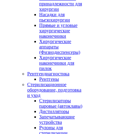
принадлежности для
хирургии
Насадки для
пьезохирургии
Прямые и угловые
хирургические
наконечники
Хирургические
аппараты
(Физиодиспенсеры)
Хирургические
наконечники для
пилок
Рентгендиагностика
Рентгены
Стерилизационное
оборудование, подготовка
и уход
Стерилизаторы
паровые (автоклавы)
Дистилляторы
Запечатывающие
устройства
Рулоны для
стерилизации