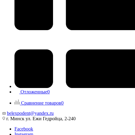
Отложенные
0
Сравнение товаров
0
belexpodent@yandex.ru
г. Минск ул. Ежи Гедройца, 2-240
Facebook
Instagram