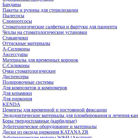
Банданы
Пакеты и рулоны для стерилизации
Пылесосы
Слюноотсосы
Стоматологические салфетки и фартуки для пациента
Чехлы на стоматологические установки
Стаканчики
Оттискные материалы
А-Силиконы
Аксессуары
Материалы для временных коронок
С-Силиконы
Очки стоматологические
Диспенсеры
Полировочные системы
Для композитов и компомеров
Для керамики
Для циркония
KENDA
Цементы для временной и постоянной фиксации
Эндодонтические материалы для пломбирования и лечения ка
Боры твердосплавные (карбидные)
Зуботехническое оборудование и материалы
Диски из оксида циркония KATANA ZR
Зуботехнические моторы W&H (Австрия)