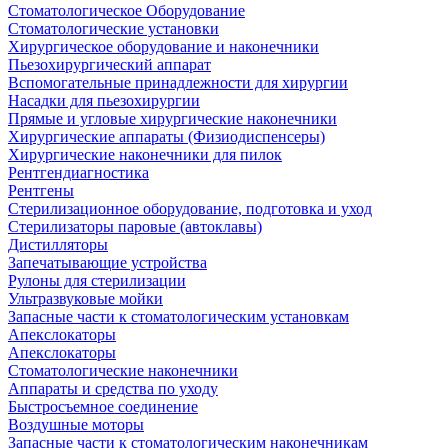
Стоматологическое Оборудование
Стоматологические установки
Хирургическое оборудование и наконечники
Пьезохирургический аппарат
Вспомогательные принадлежности для хирургии
Насадки для пьезохирургии
Прямые и угловые хирургические наконечники
Хирургические аппараты (Физиодиспенсеры)
Хирургические наконечники для пилок
Рентгендиагностика
Рентгены
Стерилизационное оборудование, подготовка и уход
Стерилизаторы паровые (автоклавы)
Дистилляторы
Запечатывающие устройства
Рулоны для стерилизации
Ультразвуковые мойки
Запасные части к стоматологическим установкам
Апекслокаторы
Апекслокаторы
Стоматологические наконечники
Аппараты и средства по уходу
Быстросъемное соединение
Воздушные моторы
Запасные части к стоматологическим наконечникам