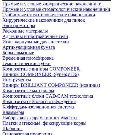
Прямые и угловые хирургические наконечники
Прямые и угловые стоматологические наконечники
Турбинные стоматологические наконечники
Хирургические наконечники для пилок
Электромоторы
Расходные материалы
Адгезивы и протравочные гели
Иглы карпульные для анестезии
Артикуляционная бумага
Боры алмазные
Временная пломбировка
Гемостатические губки
Композитные виниры COMPONEER
Виниры COMPONEER (Synergy D6)
Инструменты
Виниры BRILLIANT COMPONEER (новинка)
Композитные материалы
Композитные блоки CAD/СAM технология
Композиты светового отверждения
Коффердам-изоляционная система
Кламмеры
Наборы коффедрама и инструменты
Платки латексные, фиксирующие корды
Шаблоны
Одноразовая продукция