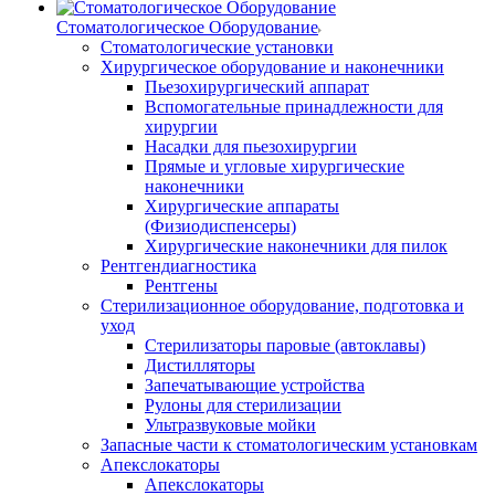
Стоматологическое Оборудование
Стоматологические установки
Хирургическое оборудование и наконечники
Пьезохирургический аппарат
Вспомогательные принадлежности для
хирургии
Насадки для пьезохирургии
Прямые и угловые хирургические
наконечники
Хирургические аппараты
(Физиодиспенсеры)
Хирургические наконечники для пилок
Рентгендиагностика
Рентгены
Стерилизационное оборудование, подготовка и
уход
Стерилизаторы паровые (автоклавы)
Дистилляторы
Запечатывающие устройства
Рулоны для стерилизации
Ультразвуковые мойки
Запасные части к стоматологическим установкам
Апекслокаторы
Апекслокаторы