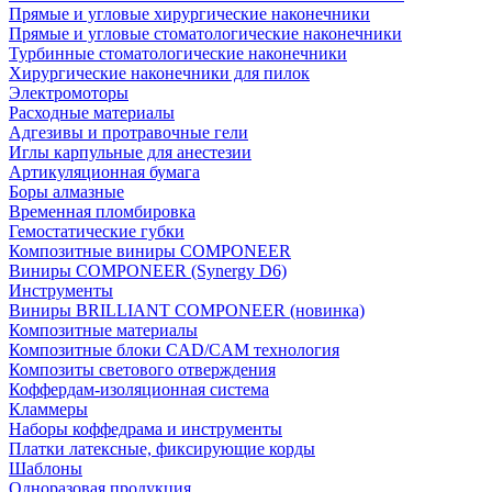
Прямые и угловые хирургические наконечники
Прямые и угловые стоматологические наконечники
Турбинные стоматологические наконечники
Хирургические наконечники для пилок
Электромоторы
Расходные материалы
Адгезивы и протравочные гели
Иглы карпульные для анестезии
Артикуляционная бумага
Боры алмазные
Временная пломбировка
Гемостатические губки
Композитные виниры COMPONEER
Виниры COMPONEER (Synergy D6)
Инструменты
Виниры BRILLIANT COMPONEER (новинка)
Композитные материалы
Композитные блоки CAD/СAM технология
Композиты светового отверждения
Коффердам-изоляционная система
Кламмеры
Наборы коффедрама и инструменты
Платки латексные, фиксирующие корды
Шаблоны
Одноразовая продукция