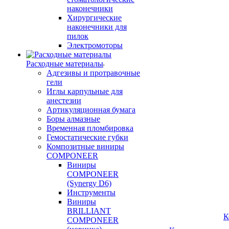
наконечники
Хирургические
наконечники для
пилок
Электромоторы
Расходные материалы
Адгезивы и протравочные
гели
Иглы карпульные для
анестезии
Артикуляционная бумага
Боры алмазные
Временная пломбировка
Гемостатические губки
Композитные виниры
COMPONEER
Виниры
COMPONEER
(Synergy D6)
Инструменты
Виниры
BRILLIANT
К
COMPONEER