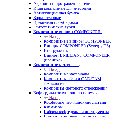
Адгезивы и протравочные гели
Иглы карпульные для анестезии
Артикуляционная бумага
Боры алмазные
Временная пломбировка
Гемостатические губки
Композитные виниры COMPONEER
Назад
Композитные виниры COMPONEER
Виниры COMPONEER (Synergy D6)
Инструменты
Виниры BRILLIANT COMPONEER
(новинка)
Композитные материалы
Назад
Композитные материалы
Композитные блоки CAD/СAM
технология
Композиты светового отверждения
Коффердам-изоляционная система
Назад
Коффердам-изоляционная система
Кламмеры
Наборы коффедрама и инструменты
Платки латексные, фиксирующие