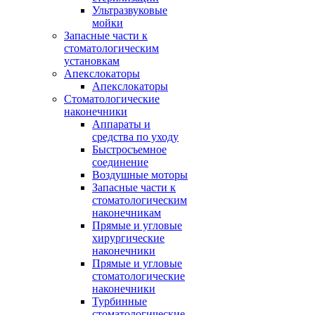
Ультразвуковые
мойки
Запасные части к
стоматологическим
установкам
Апекслокаторы
Апекслокаторы
Стоматологические
наконечники
Аппараты и
средства по уходу
Быстросъемное
соединение
Воздушные моторы
Запасные части к
стоматологическим
наконечникам
Прямые и угловые
хирургические
наконечники
Прямые и угловые
стоматологические
наконечники
Турбинные
стоматологические