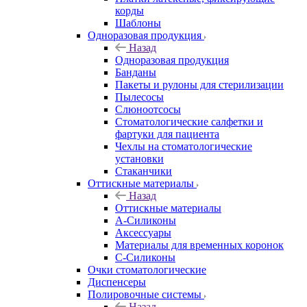
корды
Шаблоны
Одноразовая продукция
Назад
Одноразовая продукция
Банданы
Пакеты и рулоны для стерилизации
Пылесосы
Слюноотсосы
Стоматологические салфетки и
фартуки для пациента
Чехлы на стоматологические
установки
Стаканчики
Оттискные материалы
Назад
Оттискные материалы
А-Силиконы
Аксессуары
Материалы для временных коронок
С-Силиконы
Очки стоматологические
Диспенсеры
Полировочные системы
Назад