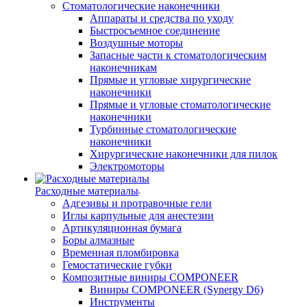
Стоматологические наконечники
Аппараты и средства по уходу
Быстросъемное соединение
Воздушные моторы
Запасные части к стоматологическим
наконечникам
Прямые и угловые хирургические
наконечники
Прямые и угловые стоматологические
наконечники
Турбинные стоматологические
наконечники
Хирургические наконечники для пилок
Электромоторы
Расходные материалы
Адгезивы и протравочные гели
Иглы карпульные для анестезии
Артикуляционная бумага
Боры алмазные
Временная пломбировка
Гемостатические губки
Композитные виниры COMPONEER
Виниры COMPONEER (Synergy D6)
Инструменты