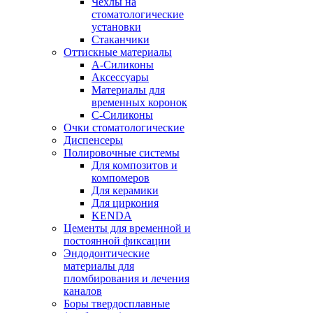
Чехлы на
стоматологические
установки
Стаканчики
Оттискные материалы
А-Силиконы
Аксессуары
Материалы для
временных коронок
С-Силиконы
Очки стоматологические
Диспенсеры
Полировочные системы
Для композитов и
компомеров
Для керамики
Для циркония
KENDA
Цементы для временной и
постоянной фиксации
Эндодонтические
материалы для
пломбирования и лечения
каналов
Боры твердосплавные