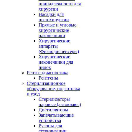
принадлежности для
хирургии
Насадки для
пьезохирургии
Прямые и угловые
хирургические
наконечники
Хирургические
аппараты
(Физиодиспенсеры)
Хирургические
наконечники для
пилок
Рентгендиагностика
Рентгены
Стерилизационное
оборудование, подготовка
и уход
Стерилизаторы
паровые (автоклавы)
Дистилляторы
Запечатывающие
устройства
Рулоны для
стерилизации