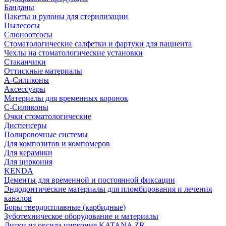
Банданы
Пакеты и рулоны для стерилизации
Пылесосы
Слюноотсосы
Стоматологические салфетки и фартуки для пациента
Чехлы на стоматологические установки
Стаканчики
Оттискные материалы
А-Силиконы
Аксессуары
Материалы для временных коронок
С-Силиконы
Очки стоматологические
Диспенсеры
Полировочные системы
Для композитов и компомеров
Для керамики
Для циркония
KENDA
Цементы для временной и постоянной фиксации
Эндодонтические материалы для пломбирования и лечения
каналов
Боры твердосплавные (карбидные)
Зуботехническое оборудование и материалы
Диски из оксида циркония KATANA ZR