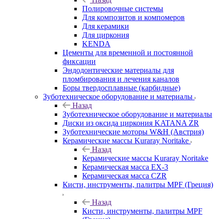
Полировочные системы
Для композитов и компомеров
Для керамики
Для циркония
KENDA
Цементы для временной и постоянной
фиксации
Эндодонтические материалы для
пломбирования и лечения каналов
Боры твердосплавные (карбидные)
Зуботехническое оборудование и материалы
Назад
Зуботехническое оборудование и материалы
Диски из оксида циркония KATANA ZR
Зуботехнические моторы W&H (Австрия)
Керамические массы Kuraray Noritake
Назад
Керамические массы Kuraray Noritake
Керамическая масса EX-3
Керамическая масса CZR
Кисти, инструменты, палитры MPF (Греция)
Назад
Кисти, инструменты, палитры MPF