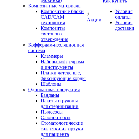
(новинка)
Как купить
Композитные материалы
Композитные блоки
Условия
CAD/СAM
оплаты
Акции
технология
Условия
Композиты
доставки
светового
отверждения
Коффердам-изоляционная
система
Кламмеры
Наборы коффедрама
и инструменты
Платки латексные,
фиксирующие корды
Шаблоны
Одноразовая продукция
Банданы
Пакеты и рулоны
для стерилизации
Пылесосы
Слюноотсосы
Стоматологические
салфетки и фартуки
для пациента