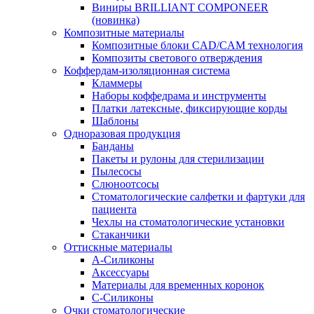
Виниры BRILLIANT COMPONEER
(новинка)
Композитные материалы
Композитные блоки CAD/СAM технология
Композиты светового отверждения
Коффердам-изоляционная система
Кламмеры
Наборы коффедрама и инструменты
Платки латексные, фиксирующие корды
Шаблоны
Одноразовая продукция
Банданы
Пакеты и рулоны для стерилизации
Пылесосы
Слюноотсосы
Стоматологические салфетки и фартуки для
пациента
Чехлы на стоматологические установки
Стаканчики
Оттискные материалы
А-Силиконы
Аксессуары
Материалы для временных коронок
С-Силиконы
Очки стоматологические