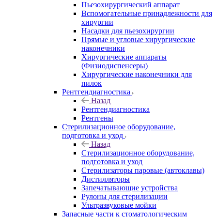
Пьезохирургический аппарат
Вспомогательные принадлежности для
хирургии
Насадки для пьезохирургии
Прямые и угловые хирургические
наконечники
Хирургические аппараты
(Физиодиспенсеры)
Хирургические наконечники для
пилок
Рентгендиагностика
Назад
Рентгендиагностика
Рентгены
Стерилизационное оборудование,
подготовка и уход
Назад
Стерилизационное оборудование,
подготовка и уход
Стерилизаторы паровые (автоклавы)
Дистилляторы
Запечатывающие устройства
Рулоны для стерилизации
Ультразвуковые мойки
Запасные части к стоматологическим