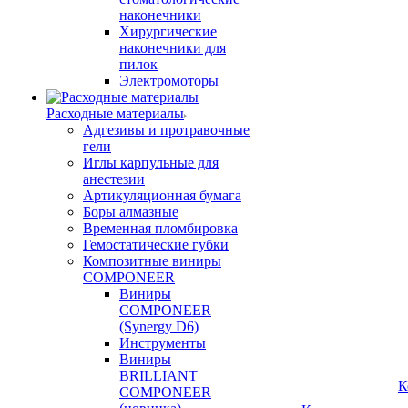
наконечники
Хирургические
наконечники для
пилок
Электромоторы
Расходные материалы
Адгезивы и протравочные
гели
Иглы карпульные для
анестезии
Артикуляционная бумага
Боры алмазные
Временная пломбировка
Гемостатические губки
Композитные виниры
COMPONEER
Виниры
COMPONEER
(Synergy D6)
Инструменты
Виниры
BRILLIANT
К
COMPONEER