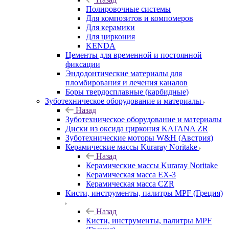
Полировочные системы
Для композитов и компомеров
Для керамики
Для циркония
KENDA
Цементы для временной и постоянной
фиксации
Эндодонтические материалы для
пломбирования и лечения каналов
Боры твердосплавные (карбидные)
Зуботехническое оборудование и материалы
Назад
Зуботехническое оборудование и материалы
Диски из оксида циркония KATANA ZR
Зуботехнические моторы W&H (Австрия)
Керамические массы Kuraray Noritake
Назад
Керамические массы Kuraray Noritake
Керамическая масса EX-3
Керамическая масса CZR
Кисти, инструменты, палитры MPF (Греция)
Назад
Кисти, инструменты, палитры MPF