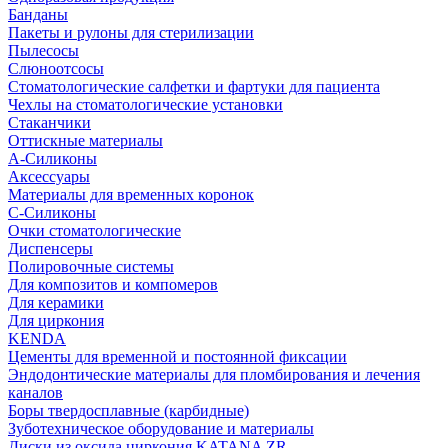
Банданы
Пакеты и рулоны для стерилизации
Пылесосы
Слюноотсосы
Стоматологические салфетки и фартуки для пациента
Чехлы на стоматологические установки
Стаканчики
Оттискные материалы
А-Силиконы
Аксессуары
Материалы для временных коронок
С-Силиконы
Очки стоматологические
Диспенсеры
Полировочные системы
Для композитов и компомеров
Для керамики
Для циркония
KENDA
Цементы для временной и постоянной фиксации
Эндодонтические материалы для пломбирования и лечения
каналов
Боры твердосплавные (карбидные)
Зуботехническое оборудование и материалы
Диски из оксида циркония KATANA ZR