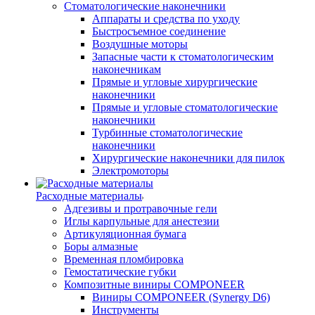
Стоматологические наконечники
Аппараты и средства по уходу
Быстросъемное соединение
Воздушные моторы
Запасные части к стоматологическим
наконечникам
Прямые и угловые хирургические
наконечники
Прямые и угловые стоматологические
наконечники
Турбинные стоматологические
наконечники
Хирургические наконечники для пилок
Электромоторы
Расходные материалы
Адгезивы и протравочные гели
Иглы карпульные для анестезии
Артикуляционная бумага
Боры алмазные
Временная пломбировка
Гемостатические губки
Композитные виниры COMPONEER
Виниры COMPONEER (Synergy D6)
Инструменты