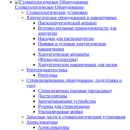
Стоматологическое Оборудование
Стоматологические установки
Хирургическое оборудование и наконечники
Пьезохирургический аппарат
Вспомогательные принадлежности для
хирургии
Насадки для пьезохирургии
Прямые и угловые хирургические
наконечники
Хирургические аппараты
(Физиодиспенсеры)
Хирургические наконечники для пилок
Рентгендиагностика
Рентгены
Стерилизационное оборудование, подготовка и
уход
Стерилизаторы паровые (автоклавы)
Дистилляторы
Запечатывающие устройства
Рулоны для стерилизации
Ультразвуковые мойки
Запасные части к стоматологическим установкам
Апекслокаторы
Апекслокаторы