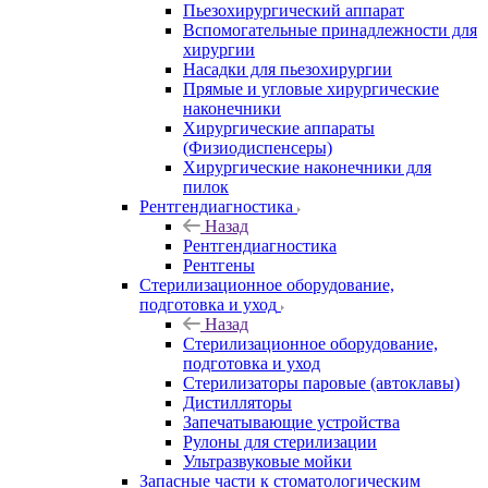
Пьезохирургический аппарат
Вспомогательные принадлежности для
хирургии
Насадки для пьезохирургии
Прямые и угловые хирургические
наконечники
Хирургические аппараты
(Физиодиспенсеры)
Хирургические наконечники для
пилок
Рентгендиагностика
Назад
Рентгендиагностика
Рентгены
Стерилизационное оборудование,
подготовка и уход
Назад
Стерилизационное оборудование,
подготовка и уход
Стерилизаторы паровые (автоклавы)
Дистилляторы
Запечатывающие устройства
Рулоны для стерилизации
Ультразвуковые мойки
Запасные части к стоматологическим