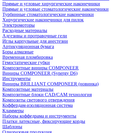
Прямые и угловые хирургические наконечники
Прямые и угловые стоматологические наконечники
Турбинные стоматологические наконечники
Хирургические наконечники для пилок
Электромоторы
Расходные материалы
Адгезивы и протравочные гели
Иглы карпульные для анестезии
Артикуляционная бумага
Боры алмазные
Временная пломбировка
Гемостатические губки
Композитные виниры COMPONEER
Виниры COMPONEER (Synergy D6)
Инструменты
Виниры BRILLIANT COMPONEER (новинка)
Композитные материалы
Композитные блоки CAD/СAM технология
Композиты светового отверждения
Коффердам-изоляционная система
Кламмеры
Наборы коффедрама и инструменты
Платки латексные, фиксирующие корды
Шаблоны
Одноразовая продукция