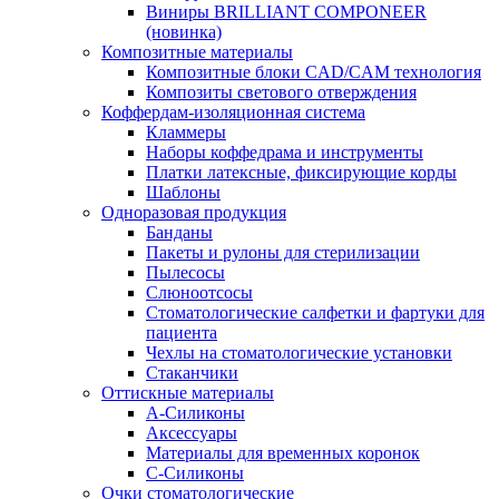
Виниры BRILLIANT COMPONEER
(новинка)
Композитные материалы
Композитные блоки CAD/СAM технология
Композиты светового отверждения
Коффердам-изоляционная система
Кламмеры
Наборы коффедрама и инструменты
Платки латексные, фиксирующие корды
Шаблоны
Одноразовая продукция
Банданы
Пакеты и рулоны для стерилизации
Пылесосы
Слюноотсосы
Стоматологические салфетки и фартуки для
пациента
Чехлы на стоматологические установки
Стаканчики
Оттискные материалы
А-Силиконы
Аксессуары
Материалы для временных коронок
С-Силиконы
Очки стоматологические