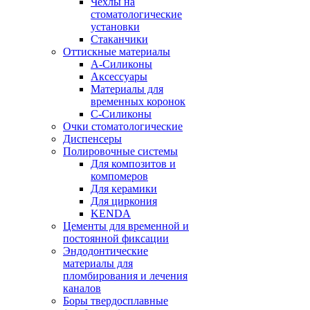
Чехлы на
стоматологические
установки
Стаканчики
Оттискные материалы
А-Силиконы
Аксессуары
Материалы для
временных коронок
С-Силиконы
Очки стоматологические
Диспенсеры
Полировочные системы
Для композитов и
компомеров
Для керамики
Для циркония
KENDA
Цементы для временной и
постоянной фиксации
Эндодонтические
материалы для
пломбирования и лечения
каналов
Боры твердосплавные