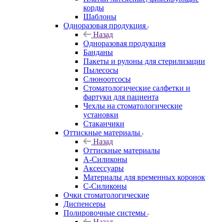
корды
Шаблоны
Одноразовая продукция
Назад
Одноразовая продукция
Банданы
Пакеты и рулоны для стерилизации
Пылесосы
Слюноотсосы
Стоматологические салфетки и
фартуки для пациента
Чехлы на стоматологические
установки
Стаканчики
Оттискные материалы
Назад
Оттискные материалы
А-Силиконы
Аксессуары
Материалы для временных коронок
С-Силиконы
Очки стоматологические
Диспенсеры
Полировочные системы
Назад