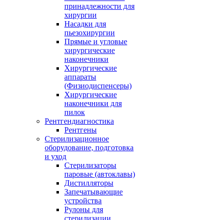
принадлежности для
хирургии
Насадки для
пьезохирургии
Прямые и угловые
хирургические
наконечники
Хирургические
аппараты
(Физиодиспенсеры)
Хирургические
наконечники для
пилок
Рентгендиагностика
Рентгены
Стерилизационное
оборудование, подготовка
и уход
Стерилизаторы
паровые (автоклавы)
Дистилляторы
Запечатывающие
устройства
Рулоны для
стерилизации