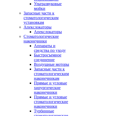
Ультразвуковые
мойки
Запасные части к
стоматологическим
установкам
Апекслокаторы
Апекслокаторы
Стоматологические
наконечники
Аппараты и
средства по уходу
Быстросъемное
соединение
Воздушные моторы
Запасные части к
стоматологическим
наконечникам
Прямые и угловые
хирургические
наконечники
Прямые и угловые
стоматологические
наконечники
Турбинные
стоматологические