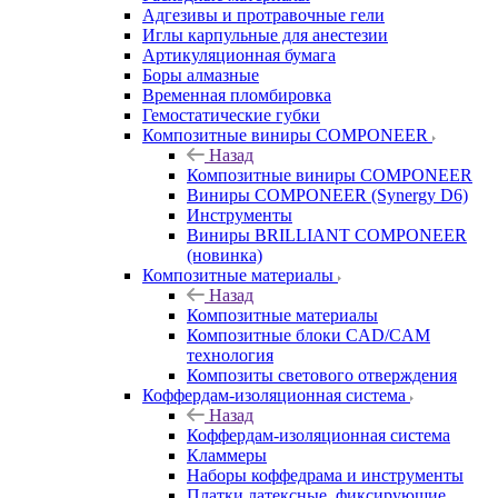
Адгезивы и протравочные гели
Иглы карпульные для анестезии
Артикуляционная бумага
Боры алмазные
Временная пломбировка
Гемостатические губки
Композитные виниры COMPONEER
Назад
Композитные виниры COMPONEER
Виниры COMPONEER (Synergy D6)
Инструменты
Виниры BRILLIANT COMPONEER
(новинка)
Композитные материалы
Назад
Композитные материалы
Композитные блоки CAD/СAM
технология
Композиты светового отверждения
Коффердам-изоляционная система
Назад
Коффердам-изоляционная система
Кламмеры
Наборы коффедрама и инструменты
Платки латексные, фиксирующие