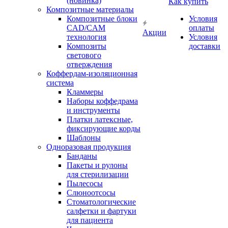
(новинка)
Как купить
Композитные материалы
Композитные блоки
Условия
CAD/СAM
оплаты
Акции
технология
Условия
Композиты
доставки
светового
отверждения
Коффердам-изоляционная
система
Кламмеры
Наборы коффедрама
и инструменты
Платки латексные,
фиксирующие корды
Шаблоны
Одноразовая продукция
Банданы
Пакеты и рулоны
для стерилизации
Пылесосы
Слюноотсосы
Стоматологические
салфетки и фартуки
для пациента