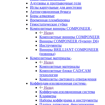
Адгезивы и протравочные гели
Иглы карпульные для анестезии
Артикуляционная бумага
Боры алмазные
Временная пломбировка
Гемостатические губки
Композитные виниры COMPONEER
Назад
Композитные виниры COMPONEER
Виниры COMPONEER (Synergy D6)
Инструменты
Виниры BRILLIANT COMPONEER
(новинка)
Композитные материалы
Назад
Композитные материалы
Композитные блоки CAD/СAM
технология
Композиты светового отверждения
Коффердам-изоляционная система
Назад
Коффердам-изоляционная система
Кламмеры
Наборы коффедрама и инструменты
Платки латексные, фиксирующие