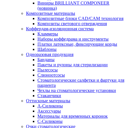
Виниры BRILLIANT COMPONEER
(новинка)
Композитные материалы
Композитные блоки CAD/СAM технология
Композиты светового отверждения
Коффердам-изоляционная система
Кламмеры
Наборы коффедрама и инструменты
Платки латексные, фиксирующие корды
Шаблоны
Одноразовая продукция
Банданы
Пакеты и рулоны для стерилизации
Пылесосы
Слюноотсосы
Стоматологические салфетки и фартуки для
пациента
Чехлы на стоматологические установки
Стаканчики
Оттискные материалы
А-Силиконы
Аксессуары
Материалы для временных коронок
С-Силиконы
Очки стоматологические