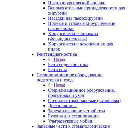
Пьезохирургический аппарат
Вспомогательные принадлежности для
хирургии
Насадки для пьезохирургии
Прямые и угловые хирургические
наконечники
Хирургические аппараты
(Физиодиспенсеры)
Хирургические наконечники для
пилок
Рентгендиагностика
Назад
Рентгендиагностика
Рентгены
Стерилизационное оборудование,
подготовка и уход
Назад
Стерилизационное оборудование,
подготовка и уход
Стерилизаторы паровые (автоклавы)
Дистилляторы
Запечатывающие устройства
Рулоны для стерилизации
Ультразвуковые мойки
Запасные части к стоматологическим