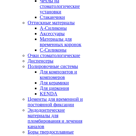
Чехлы на
стоматологические
установки
Стаканчики
Оттискные материалы
А-Силиконы
Аксессуары
Материалы для
временных коронок
С-Силиконы
Очки стоматологические
Диспенсеры
Полировочные системы
Для композитов и
компомеров
Для керамики
Для циркония
KENDA
Цементы для временной и
постоянной фиксации
Эндодонтические
материалы для
пломбирования и лечения
каналов
Боры твердосплавные