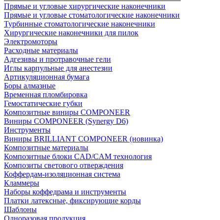
Прямые и угловые хирургические наконечники
Прямые и угловые стоматологические наконечники
Турбинные стоматологические наконечники
Хирургические наконечники для пилок
Электромоторы
Расходные материалы
Адгезивы и протравочные гели
Иглы карпульные для анестезии
Артикуляционная бумага
Боры алмазные
Временная пломбировка
Гемостатические губки
Композитные виниры COMPONEER
Виниры COMPONEER (Synergy D6)
Инструменты
Виниры BRILLIANT COMPONEER (новинка)
Композитные материалы
Композитные блоки CAD/СAM технология
Композиты светового отверждения
Коффердам-изоляционная система
Кламмеры
Наборы коффедрама и инструменты
Платки латексные, фиксирующие корды
Шаблоны
Одноразовая продукция