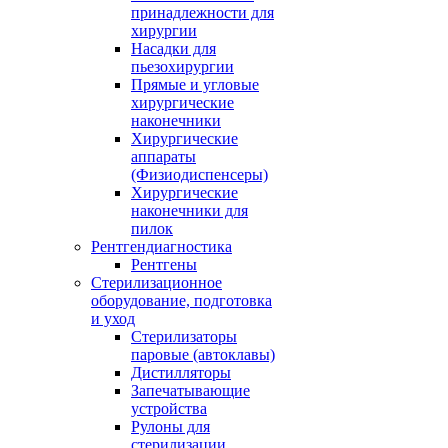
принадлежности для
хирургии
Насадки для
пьезохирургии
Прямые и угловые
хирургические
наконечники
Хирургические
аппараты
(Физиодиспенсеры)
Хирургические
наконечники для
пилок
Рентгендиагностика
Рентгены
Стерилизационное
оборудование, подготовка
и уход
Стерилизаторы
паровые (автоклавы)
Дистилляторы
Запечатывающие
устройства
Рулоны для
стерилизации