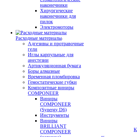
наконечники
Хирургические
наконечники для
пилок
Электромоторы
Расходные материалы
Адгезивы и протравочные
гели
Иглы карпульные для
анестезии
Артикуляционная бумага
Боры алмазные
Временная пломбировка
Гемостатические губки
Композитные виниры
COMPONEER
Виниры
COMPONEER
(Synergy D6)
Инструменты
Виниры
BRILLIANT
К
COMPONEER