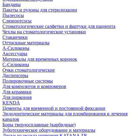
Банданы
Пакеты и рулоны для стерилизации
Пылесосы
Слюноотсосы
Стоматологические салфетки и фартуки для пациента
Чехлы на стоматологические установки
Стаканчики
Оттискные материалы
А-Силиконы
Аксессуары
Материалы для временных коронок
С-Силиконы
Очки стоматологические
Диспенсеры
Полировочные системы
Для композитов и компомеров
Для керамики
Для циркония
KENDA
Цементы для временной и постоянной фиксации
Эндодонтические материалы для пломбирования и лечения
каналов
Боры твердосплавные (карбидные)
Зуботехническое оборудование и материалы
Диски из оксида циркония KATANA ZR