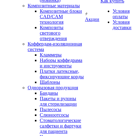
(новинка)
Как купить
Композитные материалы
Композитные блоки
Условия
CAD/СAM
оплаты
Акции
технология
Условия
Композиты
доставки
светового
отверждения
Коффердам-изоляционная
система
Кламмеры
Наборы коффедрама
и инструменты
Платки латексные,
фиксирующие корды
Шаблоны
Одноразовая продукция
Банданы
Пакеты и рулоны
для стерилизации
Пылесосы
Слюноотсосы
Стоматологические
салфетки и фартуки
для пациента