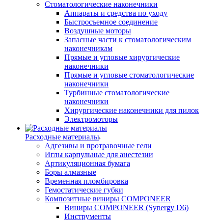
Стоматологические наконечники
Аппараты и средства по уходу
Быстросъемное соединение
Воздушные моторы
Запасные части к стоматологическим
наконечникам
Прямые и угловые хирургические
наконечники
Прямые и угловые стоматологические
наконечники
Турбинные стоматологические
наконечники
Хирургические наконечники для пилок
Электромоторы
Расходные материалы
Адгезивы и протравочные гели
Иглы карпульные для анестезии
Артикуляционная бумага
Боры алмазные
Временная пломбировка
Гемостатические губки
Композитные виниры COMPONEER
Виниры COMPONEER (Synergy D6)
Инструменты