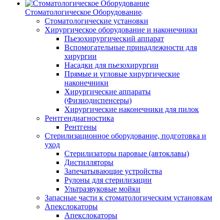
Стоматологическое Оборудование
Стоматологические установки
Хирургическое оборудование и наконечники
Пьезохирургический аппарат
Вспомогательные принадлежности для
хирургии
Насадки для пьезохирургии
Прямые и угловые хирургические
наконечники
Хирургические аппараты
(Физиодиспенсеры)
Хирургические наконечники для пилок
Рентгендиагностика
Рентгены
Стерилизационное оборудование, подготовка и
уход
Стерилизаторы паровые (автоклавы)
Дистилляторы
Запечатывающие устройства
Рулоны для стерилизации
Ультразвуковые мойки
Запасные части к стоматологическим установкам
Апекслокаторы
Апекслокаторы