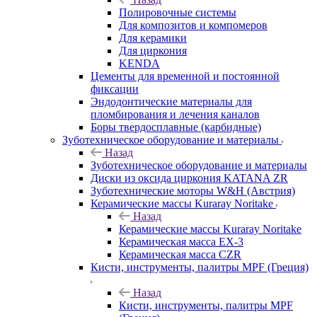
Полировочные системы
Для композитов и компомеров
Для керамики
Для циркония
KENDA
Цементы для временной и постоянной
фиксации
Эндодонтические материалы для
пломбирования и лечения каналов
Боры твердосплавные (карбидные)
Зуботехническое оборудование и материалы
Назад
Зуботехническое оборудование и материалы
Диски из оксида циркония KATANA ZR
Зуботехнические моторы W&H (Австрия)
Керамические массы Kuraray Noritake
Назад
Керамические массы Kuraray Noritake
Керамическая масса EX-3
Керамическая масса CZR
Кисти, инструменты, палитры MPF (Греция)
Назад
Кисти, инструменты, палитры MPF