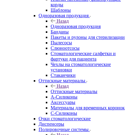
корды
Шаблоны
Одноразовая продукция
Назад
Одноразовая продукция
Банданы
Пакеты и рулоны для стерилизации
Пылесосы
Слюноотсосы
Стоматологические салфетки и
фартуки для пациента
Чехлы на стоматологические
установки
Стаканчики
Оттискные материалы
Назад
Оттискные материалы
А-Силиконы
Аксессуары
Материалы для временных коронок
С-Силиконы
Очки стоматологические
Диспенсеры
Полировочные системы
Назад