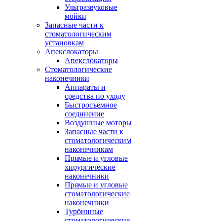
Ультразвуковые
мойки
Запасные части к
стоматологическим
установкам
Апекслокаторы
Апекслокаторы
Стоматологические
наконечники
Аппараты и
средства по уходу
Быстросъемное
соединение
Воздушные моторы
Запасные части к
стоматологическим
наконечникам
Прямые и угловые
хирургические
наконечники
Прямые и угловые
стоматологические
наконечники
Турбинные
стоматологические