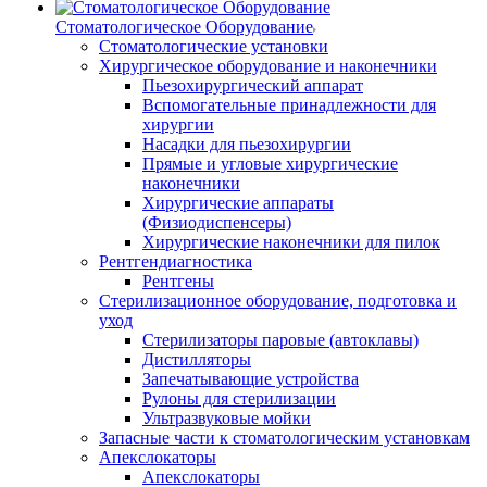
Стоматологическое Оборудование
Стоматологические установки
Хирургическое оборудование и наконечники
Пьезохирургический аппарат
Вспомогательные принадлежности для
хирургии
Насадки для пьезохирургии
Прямые и угловые хирургические
наконечники
Хирургические аппараты
(Физиодиспенсеры)
Хирургические наконечники для пилок
Рентгендиагностика
Рентгены
Стерилизационное оборудование, подготовка и
уход
Стерилизаторы паровые (автоклавы)
Дистилляторы
Запечатывающие устройства
Рулоны для стерилизации
Ультразвуковые мойки
Запасные части к стоматологическим установкам
Апекслокаторы
Апекслокаторы