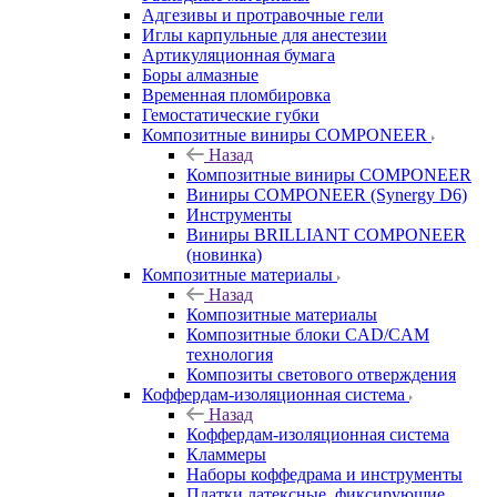
Адгезивы и протравочные гели
Иглы карпульные для анестезии
Артикуляционная бумага
Боры алмазные
Временная пломбировка
Гемостатические губки
Композитные виниры COMPONEER
Назад
Композитные виниры COMPONEER
Виниры COMPONEER (Synergy D6)
Инструменты
Виниры BRILLIANT COMPONEER
(новинка)
Композитные материалы
Назад
Композитные материалы
Композитные блоки CAD/СAM
технология
Композиты светового отверждения
Коффердам-изоляционная система
Назад
Коффердам-изоляционная система
Кламмеры
Наборы коффедрама и инструменты
Платки латексные, фиксирующие