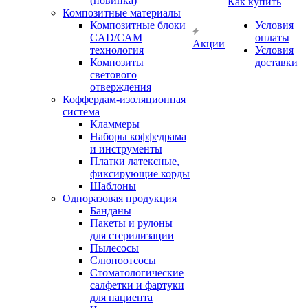
(новинка)
Как купить
Композитные материалы
Композитные блоки
Условия
CAD/СAM
оплаты
Акции
технология
Условия
Композиты
доставки
светового
отверждения
Коффердам-изоляционная
система
Кламмеры
Наборы коффедрама
и инструменты
Платки латексные,
фиксирующие корды
Шаблоны
Одноразовая продукция
Банданы
Пакеты и рулоны
для стерилизации
Пылесосы
Слюноотсосы
Стоматологические
салфетки и фартуки
для пациента