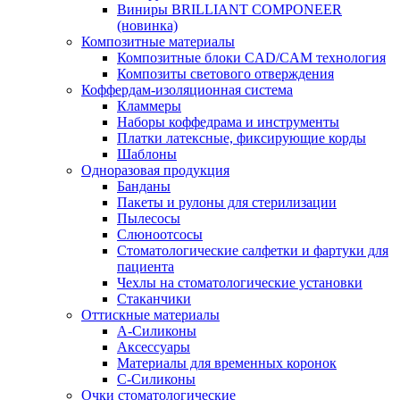
Виниры BRILLIANT COMPONEER
(новинка)
Композитные материалы
Композитные блоки CAD/СAM технология
Композиты светового отверждения
Коффердам-изоляционная система
Кламмеры
Наборы коффедрама и инструменты
Платки латексные, фиксирующие корды
Шаблоны
Одноразовая продукция
Банданы
Пакеты и рулоны для стерилизации
Пылесосы
Слюноотсосы
Стоматологические салфетки и фартуки для
пациента
Чехлы на стоматологические установки
Стаканчики
Оттискные материалы
А-Силиконы
Аксессуары
Материалы для временных коронок
С-Силиконы
Очки стоматологические