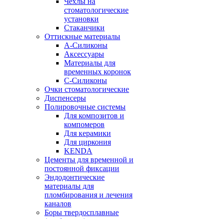
Чехлы на
стоматологические
установки
Стаканчики
Оттискные материалы
А-Силиконы
Аксессуары
Материалы для
временных коронок
С-Силиконы
Очки стоматологические
Диспенсеры
Полировочные системы
Для композитов и
компомеров
Для керамики
Для циркония
KENDA
Цементы для временной и
постоянной фиксации
Эндодонтические
материалы для
пломбирования и лечения
каналов
Боры твердосплавные