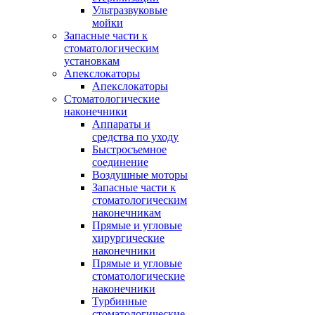
Ультразвуковые
мойки
Запасные части к
стоматологическим
установкам
Апекслокаторы
Апекслокаторы
Стоматологические
наконечники
Аппараты и
средства по уходу
Быстросъемное
соединение
Воздушные моторы
Запасные части к
стоматологическим
наконечникам
Прямые и угловые
хирургические
наконечники
Прямые и угловые
стоматологические
наконечники
Турбинные
стоматологические