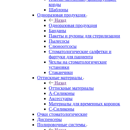
корды
Шаблоны
Одноразовая продукция
Назад
Одноразовая продукция
Банданы
Пакеты и рулоны для стерилизации
Пылесосы
Слюноотсосы
Стоматологические салфетки и
фартуки для пациента
Чехлы на стоматологические
установки
Стаканчики
Оттискные материалы
Назад
Оттискные материалы
А-Силиконы
Аксессуары
Материалы для временных коронок
С-Силиконы
Очки стоматологические
Диспенсеры
Полировочные системы
Назад