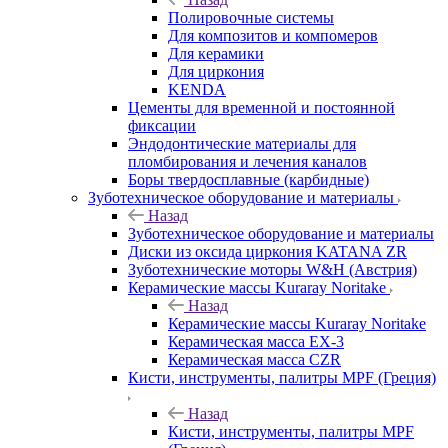
Полировочные системы
Для композитов и компомеров
Для керамики
Для циркония
KENDA
Цементы для временной и постоянной
фиксации
Эндодонтические материалы для
пломбирования и лечения каналов
Боры твердосплавные (карбидные)
Зуботехническое оборудование и материалы
Назад
Зуботехническое оборудование и материалы
Диски из оксида циркония KATANA ZR
Зуботехнические моторы W&H (Австрия)
Керамические массы Kuraray Noritake
Назад
Керамические массы Kuraray Noritake
Керамическая масса EX-3
Керамическая масса CZR
Кисти, инструменты, палитры MPF (Греция)
Назад
Кисти, инструменты, палитры MPF