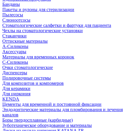
Банданы
Пакеты и рулоны для стерилизации
Пылесосы
Слюноотсосы
Стоматологические салфетки и фартуки для пациента
Чехлы на стоматологические установки
Стаканчики
Оттискные материалы
А-Силиконы
Аксессуары
Материалы для временных коронок
С-Силиконы
Очки стоматологические
Диспенсеры
Полировочные системы
Для композитов и компомеров
Для керамики
Для циркония
KENDA
Цементы для временной и постоянной фиксации
Эндодонтические материалы для пломбирования и лечения
каналов
Боры твердосплавные (карбидные)
Зуботехническое оборудование и материалы
Диски из оксида циркония KATANA ZR