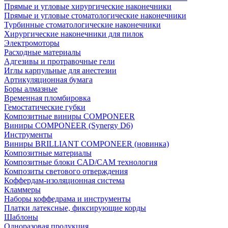
Прямые и угловые хирургические наконечники
Прямые и угловые стоматологические наконечники
Турбинные стоматологические наконечники
Хирургические наконечники для пилок
Электромоторы
Расходные материалы
Адгезивы и протравочные гели
Иглы карпульные для анестезии
Артикуляционная бумага
Боры алмазные
Временная пломбировка
Гемостатические губки
Композитные виниры COMPONEER
Виниры COMPONEER (Synergy D6)
Инструменты
Виниры BRILLIANT COMPONEER (новинка)
Композитные материалы
Композитные блоки CAD/СAM технология
Композиты светового отверждения
Коффердам-изоляционная система
Кламмеры
Наборы коффедрама и инструменты
Платки латексные, фиксирующие корды
Шаблоны
Одноразовая продукция