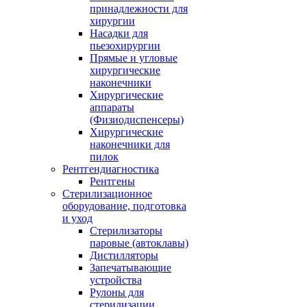
принадлежности для
хирургии
Насадки для
пьезохирургии
Прямые и угловые
хирургические
наконечники
Хирургические
аппараты
(Физиодиспенсеры)
Хирургические
наконечники для
пилок
Рентгендиагностика
Рентгены
Стерилизационное
оборудование, подготовка
и уход
Стерилизаторы
паровые (автоклавы)
Дистилляторы
Запечатывающие
устройства
Рулоны для
стерилизации