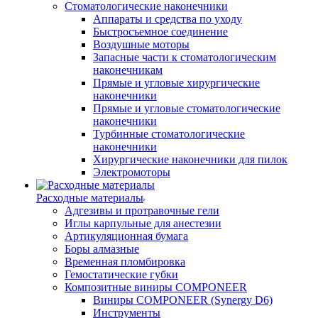
Стоматологические наконечники
Аппараты и средства по уходу
Быстросъемное соединение
Воздушные моторы
Запасные части к стоматологическим
наконечникам
Прямые и угловые хирургические
наконечники
Прямые и угловые стоматологические
наконечники
Турбинные стоматологические
наконечники
Хирургические наконечники для пилок
Электромоторы
Расходные материалы
Адгезивы и протравочные гели
Иглы карпульные для анестезии
Артикуляционная бумага
Боры алмазные
Временная пломбировка
Гемостатические губки
Композитные виниры COMPONEER
Виниры COMPONEER (Synergy D6)
Инструменты