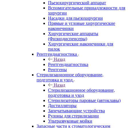
Пьезохирургический аппарат
Вспомогательные принадлежности для
хирургии
Насадки для пьезохирургии
Прямые и угловые хирургические
наконечники
Хирургические аппараты
(Физиодиспенсеры)
Хирургические наконечники для
пилок
Рентгендиагностика
Назад
Рентгендиагностика
Рентгены
Стерилизационное оборудование,
подготовка и уход
Назад
Стерилизационное оборудование,
подготовка и уход
Стерилизаторы паровые (автоклавы)
Дистилляторы
Запечатывающие устройства
Рулоны для стерилизации
Ультразвуковые мойки
Запасные части к стоматологическим