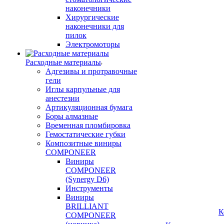
наконечники
Хирургические
наконечники для
пилок
Электромоторы
Расходные материалы
Адгезивы и протравочные
гели
Иглы карпульные для
анестезии
Артикуляционная бумага
Боры алмазные
Временная пломбировка
Гемостатические губки
Композитные виниры
COMPONEER
Виниры
COMPONEER
(Synergy D6)
Инструменты
Виниры
BRILLIANT
К
COMPONEER