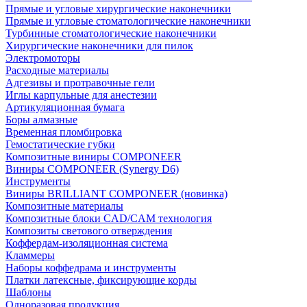
Прямые и угловые хирургические наконечники
Прямые и угловые стоматологические наконечники
Турбинные стоматологические наконечники
Хирургические наконечники для пилок
Электромоторы
Расходные материалы
Адгезивы и протравочные гели
Иглы карпульные для анестезии
Артикуляционная бумага
Боры алмазные
Временная пломбировка
Гемостатические губки
Композитные виниры COMPONEER
Виниры COMPONEER (Synergy D6)
Инструменты
Виниры BRILLIANT COMPONEER (новинка)
Композитные материалы
Композитные блоки CAD/СAM технология
Композиты светового отверждения
Коффердам-изоляционная система
Кламмеры
Наборы коффедрама и инструменты
Платки латексные, фиксирующие корды
Шаблоны
Одноразовая продукция