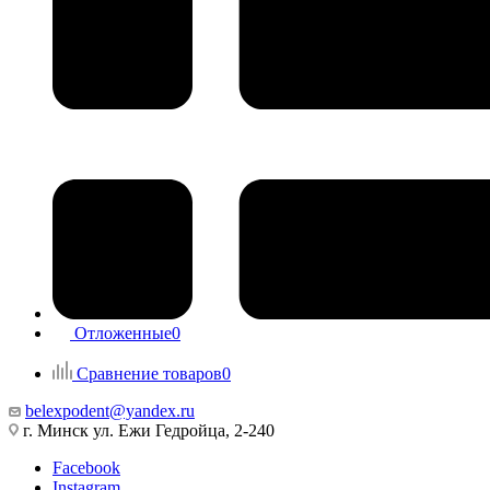
Отложенные
0
Сравнение товаров
0
belexpodent@yandex.ru
г. Минск ул. Ежи Гедройца, 2-240
Facebook
Instagram