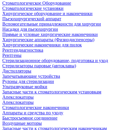
Стоматологическое Оборудование
Стоматологические установки
Хирургическое оборудование и наконечники
Пьезохирургический аппарат
Вспомогательные принадлежности для хирургии
Насадки для пьезохирургии
Прямые и угловые хирургические наконечники
Хирургические аппараты (Физиодиспенсеры)
Хирургические наконечники для пилок
Рентгендиагностика
Рентгены
Стерилизационное оборудование, подготовка и уход
Стерилизаторы паровые (автоклавы)
Дистилляторы
Запечатывающие устройства
Рулоны для стерилизации
Ультразвуковые мойки
Запасные части к стоматологическим установкам
Апекслокаторы
Апекслокаторы
Стоматологические наконечники
Аппараты и средства по уходу
Быстросъемное соединение
Воздушные моторы
Запасные части к стоматологическим наконечникам