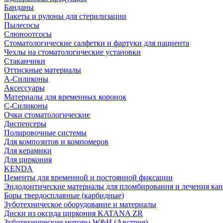
Банданы
Пакеты и рулоны для стерилизации
Пылесосы
Слюноотсосы
Стоматологические салфетки и фартуки для пациента
Чехлы на стоматологические установки
Стаканчики
Оттискные материалы
А-Силиконы
Аксессуары
Материалы для временных коронок
С-Силиконы
Очки стоматологические
Диспенсеры
Полировочные системы
Для композитов и компомеров
Для керамики
Для циркония
KENDA
Цементы для временной и постоянной фиксации
Эндодонтические материалы для пломбирования и лечения ка
Боры твердосплавные (карбидные)
Зуботехническое оборудование и материалы
Диски из оксида циркония KATANA ZR
Зуботехнические моторы W&H (Австрия)