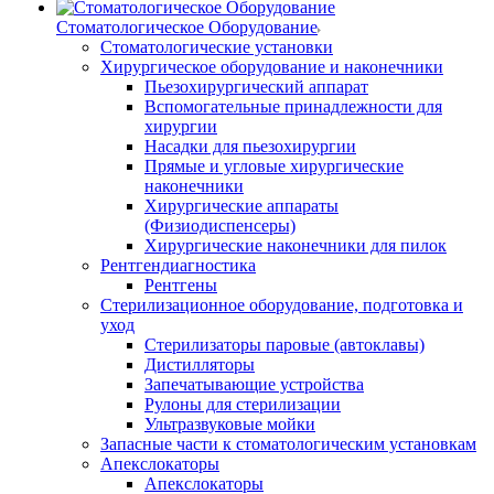
Стоматологическое Оборудование
Стоматологические установки
Хирургическое оборудование и наконечники
Пьезохирургический аппарат
Вспомогательные принадлежности для
хирургии
Насадки для пьезохирургии
Прямые и угловые хирургические
наконечники
Хирургические аппараты
(Физиодиспенсеры)
Хирургические наконечники для пилок
Рентгендиагностика
Рентгены
Стерилизационное оборудование, подготовка и
уход
Стерилизаторы паровые (автоклавы)
Дистилляторы
Запечатывающие устройства
Рулоны для стерилизации
Ультразвуковые мойки
Запасные части к стоматологическим установкам
Апекслокаторы
Апекслокаторы