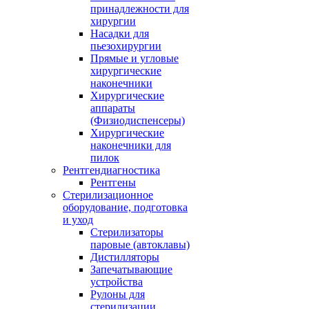
принадлежности для
хирургии
Насадки для
пьезохирургии
Прямые и угловые
хирургические
наконечники
Хирургические
аппараты
(Физиодиспенсеры)
Хирургические
наконечники для
пилок
Рентгендиагностика
Рентгены
Стерилизационное
оборудование, подготовка
и уход
Стерилизаторы
паровые (автоклавы)
Дистилляторы
Запечатывающие
устройства
Рулоны для
стерилизации