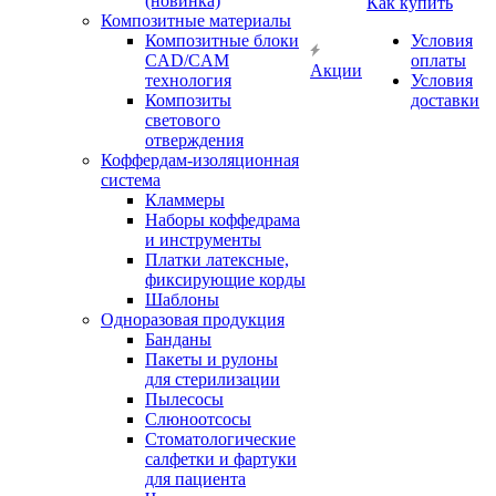
(новинка)
Как купить
Композитные материалы
Композитные блоки
Условия
CAD/СAM
оплаты
Акции
технология
Условия
Композиты
доставки
светового
отверждения
Коффердам-изоляционная
система
Кламмеры
Наборы коффедрама
и инструменты
Платки латексные,
фиксирующие корды
Шаблоны
Одноразовая продукция
Банданы
Пакеты и рулоны
для стерилизации
Пылесосы
Слюноотсосы
Стоматологические
салфетки и фартуки
для пациента