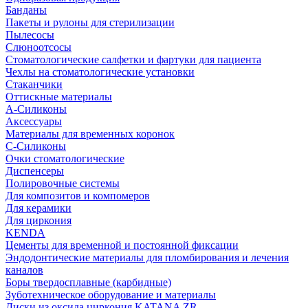
Банданы
Пакеты и рулоны для стерилизации
Пылесосы
Слюноотсосы
Стоматологические салфетки и фартуки для пациента
Чехлы на стоматологические установки
Стаканчики
Оттискные материалы
А-Силиконы
Аксессуары
Материалы для временных коронок
С-Силиконы
Очки стоматологические
Диспенсеры
Полировочные системы
Для композитов и компомеров
Для керамики
Для циркония
KENDA
Цементы для временной и постоянной фиксации
Эндодонтические материалы для пломбирования и лечения
каналов
Боры твердосплавные (карбидные)
Зуботехническое оборудование и материалы
Диски из оксида циркония KATANA ZR