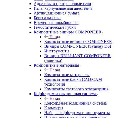
Адгезивы и протравочные гели
Иглы карпульные для анестезии
Артикуляционная бумага
Боры алмазные
Временная пломбировка
Гемостатические губки
Композитные виниры COMPONEER
Назад
Композитные виниры COMPONEER
Виниры COMPONEER (Synergy D6)
Инструменты
Виниры BRILLIANT COMPONEER
(новинка)
Композитные материалы
Назад
Композитные материалы
Композитные блоки CAD/СAM
технология
Композиты светового отверждения
Коффердам-изоляционная система
Назад
Коффердам-изоляционная система
Кламмеры
Наборы коффедрама и инструменты
Платки латексные, фиксирующие