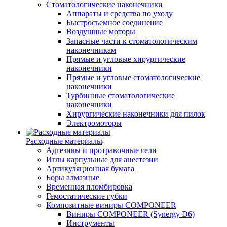
Стоматологические наконечники
Аппараты и средства по уходу
Быстросъемное соединение
Воздушные моторы
Запасные части к стоматологическим
наконечникам
Прямые и угловые хирургические
наконечники
Прямые и угловые стоматологические
наконечники
Турбинные стоматологические
наконечники
Хирургические наконечники для пилок
Электромоторы
Расходные материалы
Адгезивы и протравочные гели
Иглы карпульные для анестезии
Артикуляционная бумага
Боры алмазные
Временная пломбировка
Гемостатические губки
Композитные виниры COMPONEER
Виниры COMPONEER (Synergy D6)
Инструменты