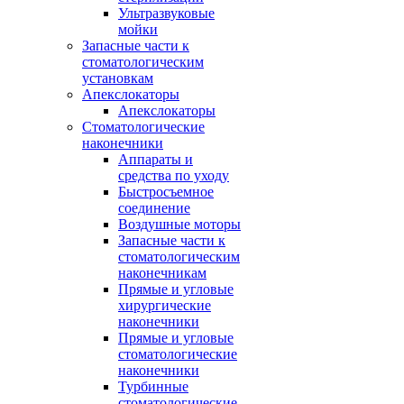
Ультразвуковые
мойки
Запасные части к
стоматологическим
установкам
Апекслокаторы
Апекслокаторы
Стоматологические
наконечники
Аппараты и
средства по уходу
Быстросъемное
соединение
Воздушные моторы
Запасные части к
стоматологическим
наконечникам
Прямые и угловые
хирургические
наконечники
Прямые и угловые
стоматологические
наконечники
Турбинные
стоматологические