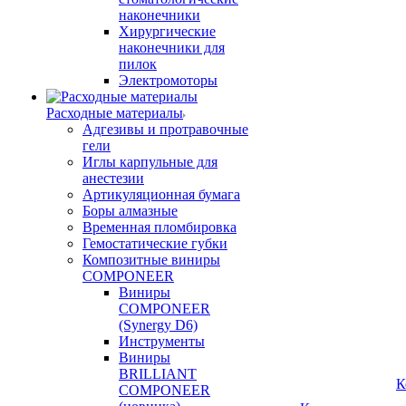
наконечники
Хирургические
наконечники для
пилок
Электромоторы
Расходные материалы
Адгезивы и протравочные
гели
Иглы карпульные для
анестезии
Артикуляционная бумага
Боры алмазные
Временная пломбировка
Гемостатические губки
Композитные виниры
COMPONEER
Виниры
COMPONEER
(Synergy D6)
Инструменты
Виниры
BRILLIANT
К
COMPONEER