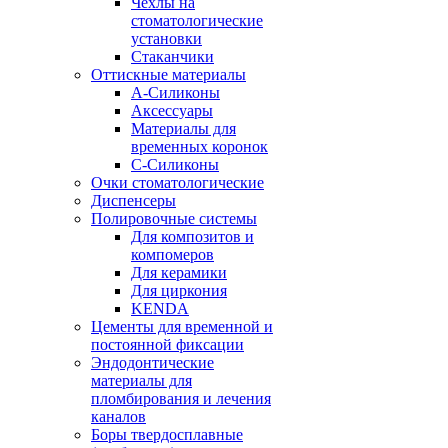
Чехлы на
стоматологические
установки
Стаканчики
Оттискные материалы
А-Силиконы
Аксессуары
Материалы для
временных коронок
С-Силиконы
Очки стоматологические
Диспенсеры
Полировочные системы
Для композитов и
компомеров
Для керамики
Для циркония
KENDA
Цементы для временной и
постоянной фиксации
Эндодонтические
материалы для
пломбирования и лечения
каналов
Боры твердосплавные