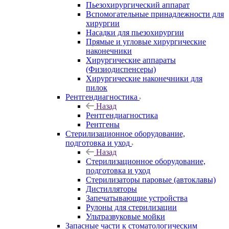
Пьезохирургический аппарат
Вспомогательные принадлежности для
хирургии
Насадки для пьезохирургии
Прямые и угловые хирургические
наконечники
Хирургические аппараты
(Физиодиспенсеры)
Хирургические наконечники для
пилок
Рентгендиагностика
Назад
Рентгендиагностика
Рентгены
Стерилизационное оборудование,
подготовка и уход
Назад
Стерилизационное оборудование,
подготовка и уход
Стерилизаторы паровые (автоклавы)
Дистилляторы
Запечатывающие устройства
Рулоны для стерилизации
Ультразвуковые мойки
Запасные части к стоматологическим