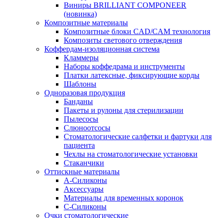
Виниры BRILLIANT COMPONEER
(новинка)
Композитные материалы
Композитные блоки CAD/СAM технология
Композиты светового отверждения
Коффердам-изоляционная система
Кламмеры
Наборы коффедрама и инструменты
Платки латексные, фиксирующие корды
Шаблоны
Одноразовая продукция
Банданы
Пакеты и рулоны для стерилизации
Пылесосы
Слюноотсосы
Стоматологические салфетки и фартуки для
пациента
Чехлы на стоматологические установки
Стаканчики
Оттискные материалы
А-Силиконы
Аксессуары
Материалы для временных коронок
С-Силиконы
Очки стоматологические