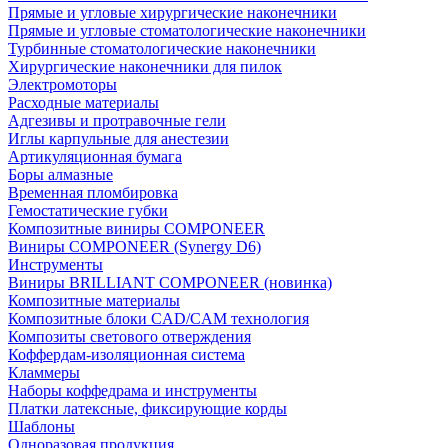
Прямые и угловые хирургические наконечники
Прямые и угловые стоматологические наконечники
Турбинные стоматологические наконечники
Хирургические наконечники для пилок
Электромоторы
Расходные материалы
Адгезивы и протравочные гели
Иглы карпульные для анестезии
Артикуляционная бумага
Боры алмазные
Временная пломбировка
Гемостатические губки
Композитные виниры COMPONEER
Виниры COMPONEER (Synergy D6)
Инструменты
Виниры BRILLIANT COMPONEER (новинка)
Композитные материалы
Композитные блоки CAD/СAM технология
Композиты светового отверждения
Коффердам-изоляционная система
Кламмеры
Наборы коффедрама и инструменты
Платки латексные, фиксирующие корды
Шаблоны
Одноразовая продукция