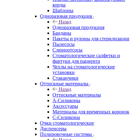
корды
Шаблоны
Одноразовая продукция
Назад
Одноразовая продукция
Банданы
Пакеты и рулоны для стерилизации
Пылесосы
Слюноотсосы
Стоматологические салфетки и
фартуки для пациента
Чехлы на стоматологические
установки
Стаканчики
Оттискные материалы
Назад
Оттискные материалы
А-Силиконы
Аксессуары
Материалы для временных коронок
С-Силиконы
Очки стоматологические
Диспенсеры
Полировочные системы
Назад