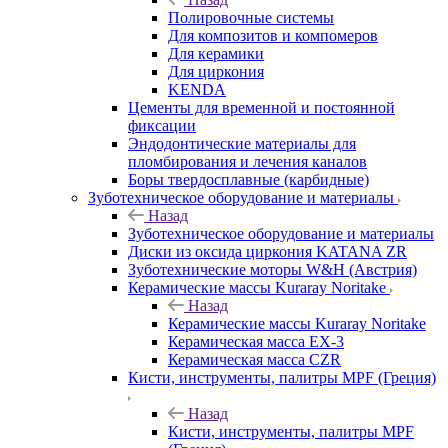
Полировочные системы
Для композитов и компомеров
Для керамики
Для циркония
KENDA
Цементы для временной и постоянной
фиксации
Эндодонтические материалы для
пломбирования и лечения каналов
Боры твердосплавные (карбидные)
Зуботехническое оборудование и материалы
Назад
Зуботехническое оборудование и материалы
Диски из оксида циркония KATANA ZR
Зуботехнические моторы W&H (Австрия)
Керамические массы Kuraray Noritake
Назад
Керамические массы Kuraray Noritake
Керамическая масса EX-3
Керамическая масса CZR
Кисти, инструменты, палитры MPF (Греция)
Назад
Кисти, инструменты, палитры MPF