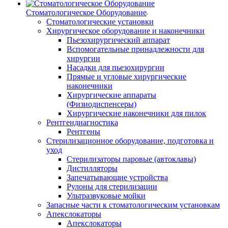
Стоматологическое Оборудование
Стоматологические установки
Хирургическое оборудование и наконечники
Пьезохирургический аппарат
Вспомогательные принадлежности для
хирургии
Насадки для пьезохирургии
Прямые и угловые хирургические
наконечники
Хирургические аппараты
(Физиодиспенсеры)
Хирургические наконечники для пилок
Рентгендиагностика
Рентгены
Стерилизационное оборудование, подготовка и
уход
Стерилизаторы паровые (автоклавы)
Дистилляторы
Запечатывающие устройства
Рулоны для стерилизации
Ультразвуковые мойки
Запасные части к стоматологическим установкам
Апекслокаторы
Апекслокаторы