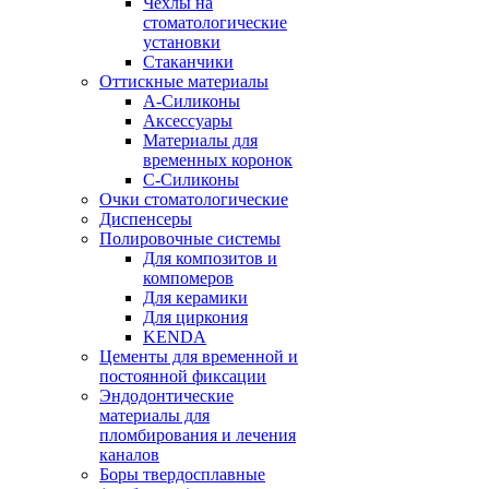
Чехлы на
стоматологические
установки
Стаканчики
Оттискные материалы
А-Силиконы
Аксессуары
Материалы для
временных коронок
С-Силиконы
Очки стоматологические
Диспенсеры
Полировочные системы
Для композитов и
компомеров
Для керамики
Для циркония
KENDA
Цементы для временной и
постоянной фиксации
Эндодонтические
материалы для
пломбирования и лечения
каналов
Боры твердосплавные