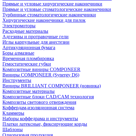
Прямые и угловые хирургические наконечники
Прямые и угловые стоматологические наконечники
Турбинные стоматологические наконечники
Хирургические наконечники для пилок
Электромоторы
Расходные материалы
Адгезивы и протравочные гели
Иглы карпульные для анестезии
Артикуляционная бумага
Боры алмазные
Временная пломбировка
Гемостатические губки
Композитные виниры COMPONEER
Виниры COMPONEER (Synergy D6)
Инструменты
Виниры BRILLIANT COMPONEER (новинка)
Композитные материалы
Композитные блоки CAD/СAM технология
Композиты светового отверждения
Коффердам-изоляционная система
Кламмеры
Наборы коффедрама и инструменты
Платки латексные, фиксирующие корды
Шаблоны
Одноразовая продукция