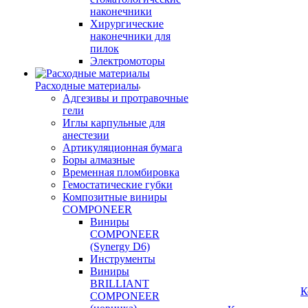
наконечники
Хирургические
наконечники для
пилок
Электромоторы
Расходные материалы
Адгезивы и протравочные
гели
Иглы карпульные для
анестезии
Артикуляционная бумага
Боры алмазные
Временная пломбировка
Гемостатические губки
Композитные виниры
COMPONEER
Виниры
COMPONEER
(Synergy D6)
Инструменты
Виниры
BRILLIANT
К
COMPONEER