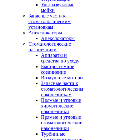
Ультразвуковые
мойки
Запасные части к
стоматологическим
установкам
Апекслокаторы
Апекслокаторы
Стоматологические
наконечники
Аппараты и
средства по уходу
Быстросъемное
соединение
Воздушные моторы
Запасные части к
стоматологическим
наконечникам
Прямые и угловые
хирургические
наконечники
Прямые и угловые
стоматологические
наконечники
Турбинные
стоматологические