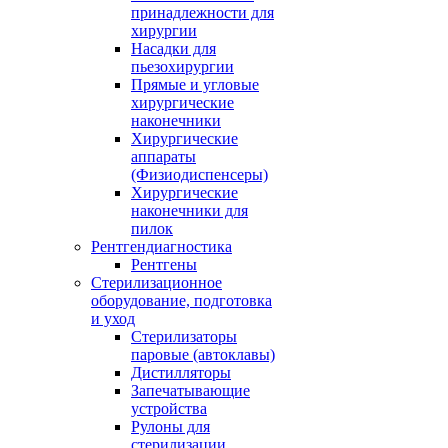
принадлежности для
хирургии
Насадки для
пьезохирургии
Прямые и угловые
хирургические
наконечники
Хирургические
аппараты
(Физиодиспенсеры)
Хирургические
наконечники для
пилок
Рентгендиагностика
Рентгены
Стерилизационное
оборудование, подготовка
и уход
Стерилизаторы
паровые (автоклавы)
Дистилляторы
Запечатывающие
устройства
Рулоны для
стерилизации