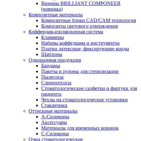
Виниры BRILLIANT COMPONEER
(новинка)
Композитные материалы
Композитные блоки CAD/СAM технология
Композиты светового отверждения
Коффердам-изоляционная система
Кламмеры
Наборы коффедрама и инструменты
Платки латексные, фиксирующие корды
Шаблоны
Одноразовая продукция
Банданы
Пакеты и рулоны для стерилизации
Пылесосы
Слюноотсосы
Стоматологические салфетки и фартуки для
пациента
Чехлы на стоматологические установки
Стаканчики
Оттискные материалы
А-Силиконы
Аксессуары
Материалы для временных коронок
С-Силиконы
Очки стоматологические