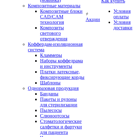
(новинка)
Как купить
Композитные материалы
Композитные блоки
Условия
CAD/СAM
оплаты
Акции
технология
Условия
Композиты
доставки
светового
отверждения
Коффердам-изоляционная
система
Кламмеры
Наборы коффедрама
и инструменты
Платки латексные,
фиксирующие корды
Шаблоны
Одноразовая продукция
Банданы
Пакеты и рулоны
для стерилизации
Пылесосы
Слюноотсосы
Стоматологические
салфетки и фартуки
для пациента