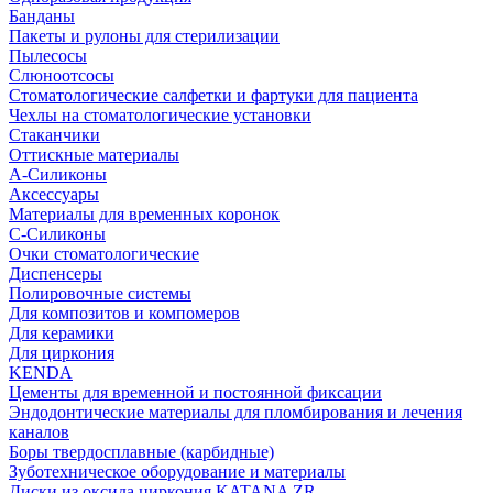
Банданы
Пакеты и рулоны для стерилизации
Пылесосы
Слюноотсосы
Стоматологические салфетки и фартуки для пациента
Чехлы на стоматологические установки
Стаканчики
Оттискные материалы
А-Силиконы
Аксессуары
Материалы для временных коронок
С-Силиконы
Очки стоматологические
Диспенсеры
Полировочные системы
Для композитов и компомеров
Для керамики
Для циркония
KENDA
Цементы для временной и постоянной фиксации
Эндодонтические материалы для пломбирования и лечения
каналов
Боры твердосплавные (карбидные)
Зуботехническое оборудование и материалы
Диски из оксида циркония KATANA ZR