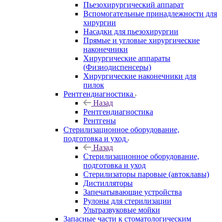
Пьезохирургический аппарат
Вспомогательные принадлежности для
хирургии
Насадки для пьезохирургии
Прямые и угловые хирургические
наконечники
Хирургические аппараты
(Физиодиспенсеры)
Хирургические наконечники для
пилок
Рентгендиагностика
Назад
Рентгендиагностика
Рентгены
Стерилизационное оборудование,
подготовка и уход
Назад
Стерилизационное оборудование,
подготовка и уход
Стерилизаторы паровые (автоклавы)
Дистилляторы
Запечатывающие устройства
Рулоны для стерилизации
Ультразвуковые мойки
Запасные части к стоматологическим