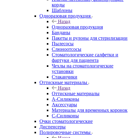
корды
Шаблоны
Одноразовая продукция
Назад
Одноразовая продукция
Банданы
Пакеты и рулоны для стерилизации
Пылесосы
Слюноотсосы
Стоматологические салфетки и
фартуки для пациента
Чехлы на стоматологические
установки
Стаканчики
Оттискные материалы
Назад
Оттискные материалы
А-Силиконы
Аксессуары
Материалы для временных коронок
С-Силиконы
Очки стоматологические
Диспенсеры
Полировочные системы
Назад