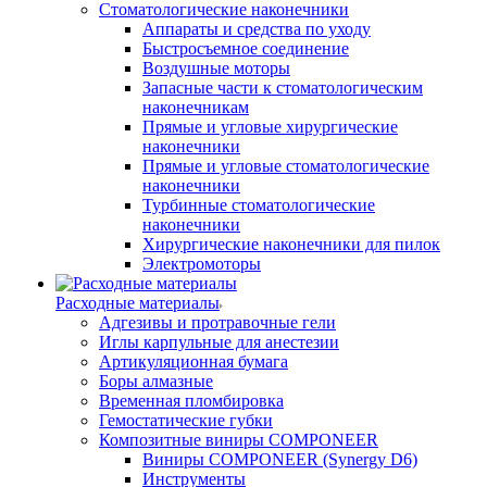
Стоматологические наконечники
Аппараты и средства по уходу
Быстросъемное соединение
Воздушные моторы
Запасные части к стоматологическим
наконечникам
Прямые и угловые хирургические
наконечники
Прямые и угловые стоматологические
наконечники
Турбинные стоматологические
наконечники
Хирургические наконечники для пилок
Электромоторы
Расходные материалы
Адгезивы и протравочные гели
Иглы карпульные для анестезии
Артикуляционная бумага
Боры алмазные
Временная пломбировка
Гемостатические губки
Композитные виниры COMPONEER
Виниры COMPONEER (Synergy D6)
Инструменты