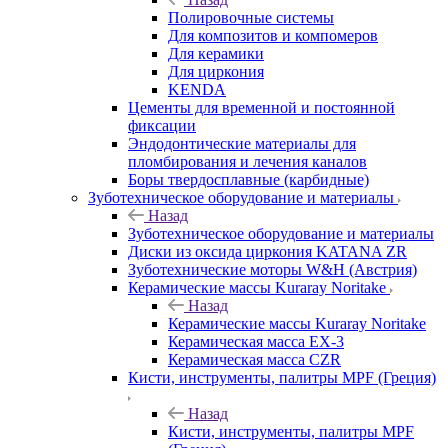
Полировочные системы
Для композитов и компомеров
Для керамики
Для циркония
KENDA
Цементы для временной и постоянной
фиксации
Эндодонтические материалы для
пломбирования и лечения каналов
Боры твердосплавные (карбидные)
Зуботехническое оборудование и материалы
Назад
Зуботехническое оборудование и материалы
Диски из оксида циркония KATANA ZR
Зуботехнические моторы W&H (Австрия)
Керамические массы Kuraray Noritake
Назад
Керамические массы Kuraray Noritake
Керамическая масса EX-3
Керамическая масса CZR
Кисти, инструменты, палитры MPF (Греция)
Назад
Кисти, инструменты, палитры MPF