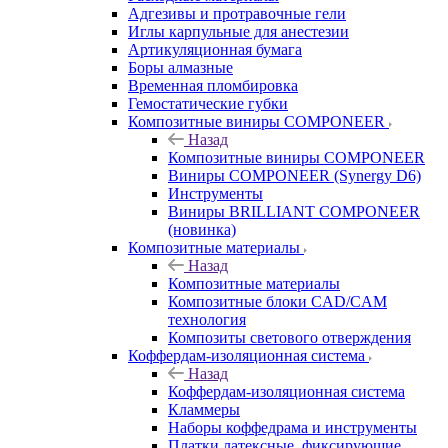
Адгезивы и протравочные гели
Иглы карпульные для анестезии
Артикуляционная бумага
Боры алмазные
Временная пломбировка
Гемостатические губки
Композитные виниры COMPONEER
Назад
Композитные виниры COMPONEER
Виниры COMPONEER (Synergy D6)
Инструменты
Виниры BRILLIANT COMPONEER
(новинка)
Композитные материалы
Назад
Композитные материалы
Композитные блоки CAD/СAM
технология
Композиты светового отверждения
Коффердам-изоляционная система
Назад
Коффердам-изоляционная система
Кламмеры
Наборы коффедрама и инструменты
Платки латексные, фиксирующие