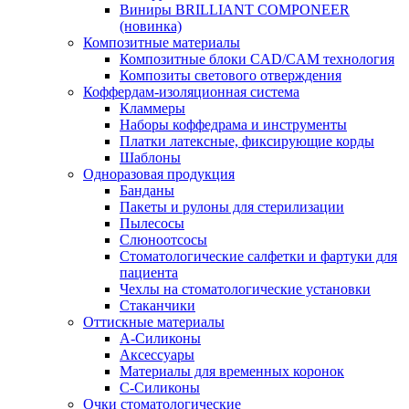
Виниры BRILLIANT COMPONEER
(новинка)
Композитные материалы
Композитные блоки CAD/СAM технология
Композиты светового отверждения
Коффердам-изоляционная система
Кламмеры
Наборы коффедрама и инструменты
Платки латексные, фиксирующие корды
Шаблоны
Одноразовая продукция
Банданы
Пакеты и рулоны для стерилизации
Пылесосы
Слюноотсосы
Стоматологические салфетки и фартуки для
пациента
Чехлы на стоматологические установки
Стаканчики
Оттискные материалы
А-Силиконы
Аксессуары
Материалы для временных коронок
С-Силиконы
Очки стоматологические