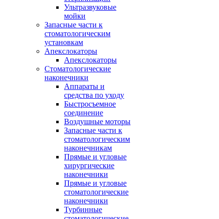
Ультразвуковые
мойки
Запасные части к
стоматологическим
установкам
Апекслокаторы
Апекслокаторы
Стоматологические
наконечники
Аппараты и
средства по уходу
Быстросъемное
соединение
Воздушные моторы
Запасные части к
стоматологическим
наконечникам
Прямые и угловые
хирургические
наконечники
Прямые и угловые
стоматологические
наконечники
Турбинные
стоматологические