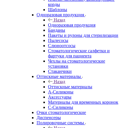
корды
Шаблоны
Одноразовая продукция
Назад
Одноразовая продукция
Банданы
Пакеты и рулоны для стерилизации
Пылесосы
Слюноотсосы
Стоматологические салфетки и
фартуки для пациента
Чехлы на стоматологические
установки
Стаканчики
Оттискные материалы
Назад
Оттискные материалы
А-Силиконы
Аксессуары
Материалы для временных коронок
С-Силиконы
Очки стоматологические
Диспенсеры
Полировочные системы
Назад