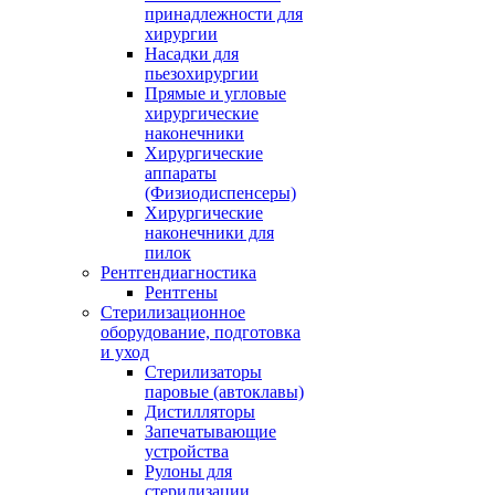
принадлежности для
хирургии
Насадки для
пьезохирургии
Прямые и угловые
хирургические
наконечники
Хирургические
аппараты
(Физиодиспенсеры)
Хирургические
наконечники для
пилок
Рентгендиагностика
Рентгены
Стерилизационное
оборудование, подготовка
и уход
Стерилизаторы
паровые (автоклавы)
Дистилляторы
Запечатывающие
устройства
Рулоны для
стерилизации