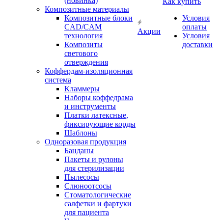
(новинка)
Как купить
Композитные материалы
Композитные блоки
Условия
CAD/СAM
оплаты
Акции
технология
Условия
Композиты
доставки
светового
отверждения
Коффердам-изоляционная
система
Кламмеры
Наборы коффедрама
и инструменты
Платки латексные,
фиксирующие корды
Шаблоны
Одноразовая продукция
Банданы
Пакеты и рулоны
для стерилизации
Пылесосы
Слюноотсосы
Стоматологические
салфетки и фартуки
для пациента