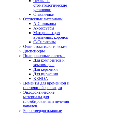
Чехлы на
стоматологические
установки
Стаканчики
Оттискные материалы
А-Силиконы
Аксессуары
Материалы для
временных коронок
С-Силиконы
Очки стоматологические
Диспенсеры
Полировочные системы
Для композитов и
компомеров
Для керамики
Для циркония
KENDA
Цементы для временной и
постоянной фиксации
Эндодонтические
материалы для
пломбирования и лечения
каналов
Боры твердосплавные