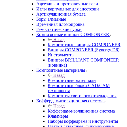
Адгезивы и протравочные гели
Иглы карпульные для анестезии
Артикуляционная бумага
Боры алмазные
Временная пломбировка
Гемостатические губки
Композитные виниры COMPONEER
Назад
Композитные виниры COMPONEER
Виниры COMPONEER (Synergy D6)
Инструменты
Виниры BRILLIANT COMPONEER
(новинка)
Композитные материалы
Назад
Композитные материалы
Композитные блоки CAD/СAM
технология
Композиты светового отверждения
Коффердам-изоляционная система
Назад
Коффердам-изоляционная система
Кламмеры
Наборы коффедрама и инструменты
Платки латексные, фиксирующие