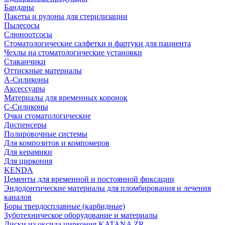
Банданы
Пакеты и рулоны для стерилизации
Пылесосы
Слюноотсосы
Стоматологические салфетки и фартуки для пациента
Чехлы на стоматологические установки
Стаканчики
Оттискные материалы
А-Силиконы
Аксессуары
Материалы для временных коронок
С-Силиконы
Очки стоматологические
Диспенсеры
Полировочные системы
Для композитов и компомеров
Для керамики
Для циркония
KENDA
Цементы для временной и постоянной фиксации
Эндодонтические материалы для пломбирования и лечения
каналов
Боры твердосплавные (карбидные)
Зуботехническое оборудование и материалы
Диски из оксида циркония KATANA ZR