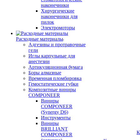
наконечники
Хирургические
наконечники для
пилок
Электромоторы
Расходные материалы
Адгезивы и протравочные
гели
Иглы карпульные для
анестезии
Артикуляционная бумага
Боры алмазные
Временная пломбировка
Гемостатические губки
Композитные виниры
COMPONEER
Виниры
COMPONEER
(Synergy D6)
Инструменты
Виниры
BRILLIANT
К
COMPONEER