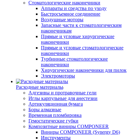
Стоматологические наконечники
Аппараты и средства по уходу
Быстросъемное соединение
Воздушные моторы
Запасные части к стоматологическим
наконечникам
Прямые и угловые хирургические
наконечники
Прямые и угловые стоматологические
наконечники
Турбинные стоматологические
наконечники
Хирургические наконечники для пилок
Электромоторы
Расходные материалы
Адгезивы и протравочные гели
Иглы карпульные для анестезии
Артикуляционная бумага
Боры алмазные
Временная пломбировка
Гемостатические губки
Композитные виниры COMPONEER
Виниры COMPONEER (Synergy D6)
Инструменты