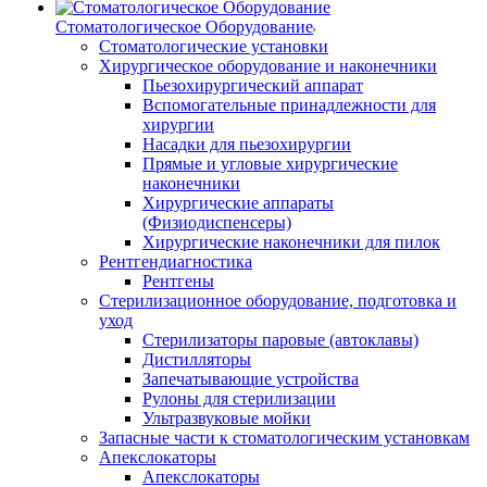
Стоматологическое Оборудование
Стоматологические установки
Хирургическое оборудование и наконечники
Пьезохирургический аппарат
Вспомогательные принадлежности для
хирургии
Насадки для пьезохирургии
Прямые и угловые хирургические
наконечники
Хирургические аппараты
(Физиодиспенсеры)
Хирургические наконечники для пилок
Рентгендиагностика
Рентгены
Стерилизационное оборудование, подготовка и
уход
Стерилизаторы паровые (автоклавы)
Дистилляторы
Запечатывающие устройства
Рулоны для стерилизации
Ультразвуковые мойки
Запасные части к стоматологическим установкам
Апекслокаторы
Апекслокаторы