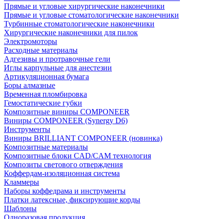
Прямые и угловые хирургические наконечники
Прямые и угловые стоматологические наконечники
Турбинные стоматологические наконечники
Хирургические наконечники для пилок
Электромоторы
Расходные материалы
Адгезивы и протравочные гели
Иглы карпульные для анестезии
Артикуляционная бумага
Боры алмазные
Временная пломбировка
Гемостатические губки
Композитные виниры COMPONEER
Виниры COMPONEER (Synergy D6)
Инструменты
Виниры BRILLIANT COMPONEER (новинка)
Композитные материалы
Композитные блоки CAD/СAM технология
Композиты светового отверждения
Коффердам-изоляционная система
Кламмеры
Наборы коффедрама и инструменты
Платки латексные, фиксирующие корды
Шаблоны
Одноразовая продукция