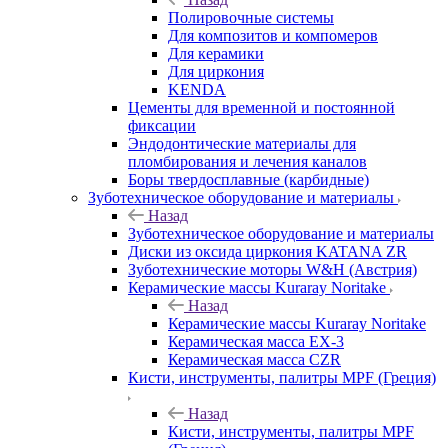
Полировочные системы
Для композитов и компомеров
Для керамики
Для циркония
KENDA
Цементы для временной и постоянной
фиксации
Эндодонтические материалы для
пломбирования и лечения каналов
Боры твердосплавные (карбидные)
Зуботехническое оборудование и материалы
Назад
Зуботехническое оборудование и материалы
Диски из оксида циркония KATANA ZR
Зуботехнические моторы W&H (Австрия)
Керамические массы Kuraray Noritake
Назад
Керамические массы Kuraray Noritake
Керамическая масса EX-3
Керамическая масса CZR
Кисти, инструменты, палитры MPF (Греция)
Назад
Кисти, инструменты, палитры MPF