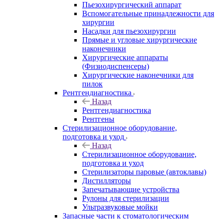
Пьезохирургический аппарат
Вспомогательные принадлежности для
хирургии
Насадки для пьезохирургии
Прямые и угловые хирургические
наконечники
Хирургические аппараты
(Физиодиспенсеры)
Хирургические наконечники для
пилок
Рентгендиагностика
Назад
Рентгендиагностика
Рентгены
Стерилизационное оборудование,
подготовка и уход
Назад
Стерилизационное оборудование,
подготовка и уход
Стерилизаторы паровые (автоклавы)
Дистилляторы
Запечатывающие устройства
Рулоны для стерилизации
Ультразвуковые мойки
Запасные части к стоматологическим