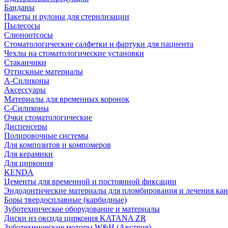
Банданы
Пакеты и рулоны для стерилизации
Пылесосы
Слюноотсосы
Стоматологические салфетки и фартуки для пациента
Чехлы на стоматологические установки
Стаканчики
Оттискные материалы
А-Силиконы
Аксессуары
Материалы для временных коронок
С-Силиконы
Очки стоматологические
Диспенсеры
Полировочные системы
Для композитов и компомеров
Для керамики
Для циркония
KENDA
Цементы для временной и постоянной фиксации
Эндодонтические материалы для пломбирования и лечения ка
Боры твердосплавные (карбидные)
Зуботехническое оборудование и материалы
Диски из оксида циркония KATANA ZR
Зуботехнические моторы W&H (Австрия)