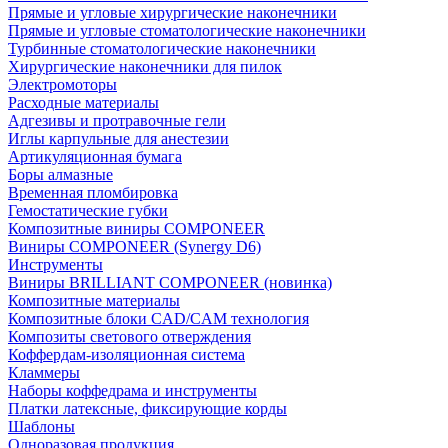
Прямые и угловые хирургические наконечники
Прямые и угловые стоматологические наконечники
Турбинные стоматологические наконечники
Хирургические наконечники для пилок
Электромоторы
Расходные материалы
Адгезивы и протравочные гели
Иглы карпульные для анестезии
Артикуляционная бумага
Боры алмазные
Временная пломбировка
Гемостатические губки
Композитные виниры COMPONEER
Виниры COMPONEER (Synergy D6)
Инструменты
Виниры BRILLIANT COMPONEER (новинка)
Композитные материалы
Композитные блоки CAD/СAM технология
Композиты светового отверждения
Коффердам-изоляционная система
Кламмеры
Наборы коффедрама и инструменты
Платки латексные, фиксирующие корды
Шаблоны
Одноразовая продукция