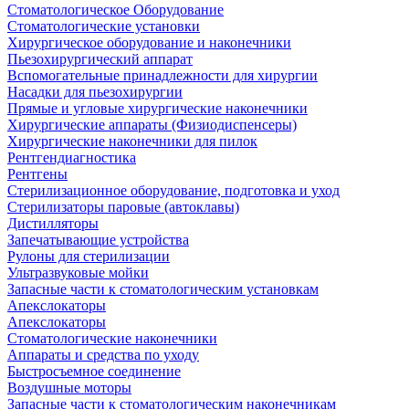
Стоматологическое Оборудование
Стоматологические установки
Хирургическое оборудование и наконечники
Пьезохирургический аппарат
Вспомогательные принадлежности для хирургии
Насадки для пьезохирургии
Прямые и угловые хирургические наконечники
Хирургические аппараты (Физиодиспенсеры)
Хирургические наконечники для пилок
Рентгендиагностика
Рентгены
Стерилизационное оборудование, подготовка и уход
Стерилизаторы паровые (автоклавы)
Дистилляторы
Запечатывающие устройства
Рулоны для стерилизации
Ультразвуковые мойки
Запасные части к стоматологическим установкам
Апекслокаторы
Апекслокаторы
Стоматологические наконечники
Аппараты и средства по уходу
Быстросъемное соединение
Воздушные моторы
Запасные части к стоматологическим наконечникам