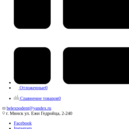
Отложенные
0
Сравнение товаров
0
belexpodent@yandex.ru
г. Минск ул. Ежи Гедройца, 2-240
Facebook
Instagram