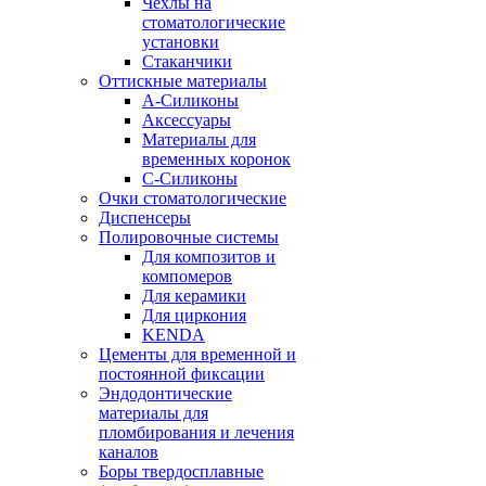
Чехлы на
стоматологические
установки
Стаканчики
Оттискные материалы
А-Силиконы
Аксессуары
Материалы для
временных коронок
С-Силиконы
Очки стоматологические
Диспенсеры
Полировочные системы
Для композитов и
компомеров
Для керамики
Для циркония
KENDA
Цементы для временной и
постоянной фиксации
Эндодонтические
материалы для
пломбирования и лечения
каналов
Боры твердосплавные