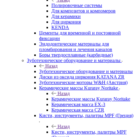
Полировочные системы
Для композитов и компомеров
Для керамики
Для циркония
KENDA
Цементы для временной и постоянной
фиксации
Эндодонтические материалы для
пломбирования и лечения каналов
Боры твердосплавные (карбидные)
Зуботехническое оборудование и материалы
Назад
Зуботехническое оборудование и материалы
Диски из оксида циркония KATANA ZR
Зуботехнические моторы W&H (Австрия)
Керамические массы Kuraray Noritake
Назад
Керамические массы Kuraray Noritake
Керамическая масса EX-3
Керамическая масса CZR
Кисти, инструменты, палитры MPF (Греция)
Назад
Кисти, инструменты, палитры MPF