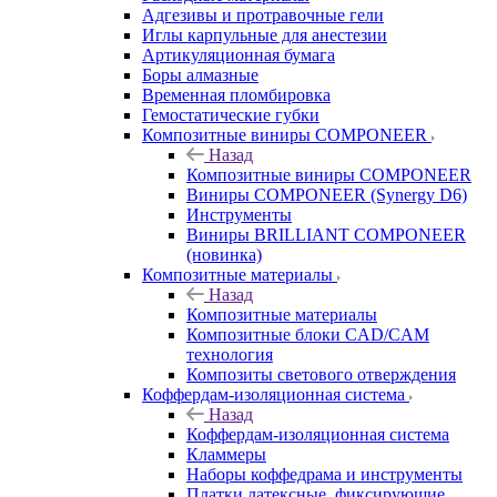
Адгезивы и протравочные гели
Иглы карпульные для анестезии
Артикуляционная бумага
Боры алмазные
Временная пломбировка
Гемостатические губки
Композитные виниры COMPONEER
Назад
Композитные виниры COMPONEER
Виниры COMPONEER (Synergy D6)
Инструменты
Виниры BRILLIANT COMPONEER
(новинка)
Композитные материалы
Назад
Композитные материалы
Композитные блоки CAD/СAM
технология
Композиты светового отверждения
Коффердам-изоляционная система
Назад
Коффердам-изоляционная система
Кламмеры
Наборы коффедрама и инструменты
Платки латексные, фиксирующие