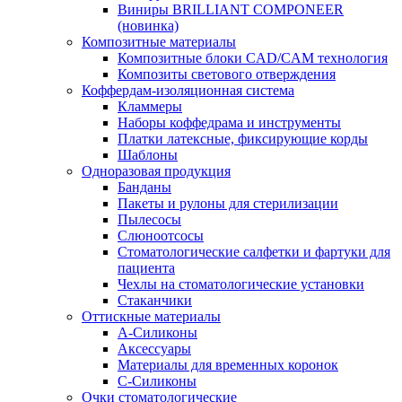
Виниры BRILLIANT COMPONEER
(новинка)
Композитные материалы
Композитные блоки CAD/СAM технология
Композиты светового отверждения
Коффердам-изоляционная система
Кламмеры
Наборы коффедрама и инструменты
Платки латексные, фиксирующие корды
Шаблоны
Одноразовая продукция
Банданы
Пакеты и рулоны для стерилизации
Пылесосы
Слюноотсосы
Стоматологические салфетки и фартуки для
пациента
Чехлы на стоматологические установки
Стаканчики
Оттискные материалы
А-Силиконы
Аксессуары
Материалы для временных коронок
С-Силиконы
Очки стоматологические