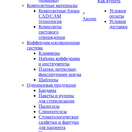
(новинка)
Как купить
Композитные материалы
Композитные блоки
Условия
CAD/СAM
оплаты
Акции
технология
Условия
Композиты
доставки
светового
отверждения
Коффердам-изоляционная
система
Кламмеры
Наборы коффедрама
и инструменты
Платки латексные,
фиксирующие корды
Шаблоны
Одноразовая продукция
Банданы
Пакеты и рулоны
для стерилизации
Пылесосы
Слюноотсосы
Стоматологические
салфетки и фартуки
для пациента