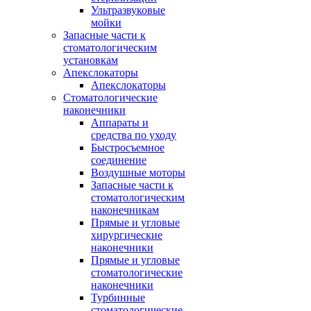
Ультразвуковые
мойки
Запасные части к
стоматологическим
установкам
Апекслокаторы
Апекслокаторы
Стоматологические
наконечники
Аппараты и
средства по уходу
Быстросъемное
соединение
Воздушные моторы
Запасные части к
стоматологическим
наконечникам
Прямые и угловые
хирургические
наконечники
Прямые и угловые
стоматологические
наконечники
Турбинные
стоматологические