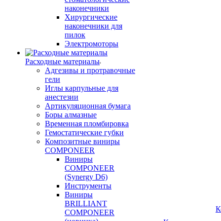
наконечники
Хирургические
наконечники для
пилок
Электромоторы
Расходные материалы
Адгезивы и протравочные
гели
Иглы карпульные для
анестезии
Артикуляционная бумага
Боры алмазные
Временная пломбировка
Гемостатические губки
Композитные виниры
COMPONEER
Виниры
COMPONEER
(Synergy D6)
Инструменты
Виниры
BRILLIANT
К
COMPONEER