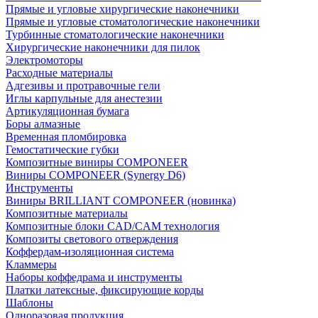
Прямые и угловые хирургические наконечники
Прямые и угловые стоматологические наконечники
Турбинные стоматологические наконечники
Хирургические наконечники для пилок
Электромоторы
Расходные материалы
Адгезивы и протравочные гели
Иглы карпульные для анестезии
Артикуляционная бумага
Боры алмазные
Временная пломбировка
Гемостатические губки
Композитные виниры COMPONEER
Виниры COMPONEER (Synergy D6)
Инструменты
Виниры BRILLIANT COMPONEER (новинка)
Композитные материалы
Композитные блоки CAD/СAM технология
Композиты светового отверждения
Коффердам-изоляционная система
Кламмеры
Наборы коффедрама и инструменты
Платки латексные, фиксирующие корды
Шаблоны
Одноразовая продукция