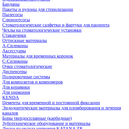
Банданы
Пакеты и рулоны для стерилизации
Пылесосы
Слюноотсосы
Стоматологические салфетки и фартуки для пациента
Чехлы на стоматологические установки
Стаканчики
Оттискные материалы
А-Силиконы
Аксессуары
Материалы для временных коронок
С-Силиконы
Очки стоматологические
Диспенсеры
Полировочные системы
Для композитов и компомеров
Для керамики
Для циркония
KENDA
Цементы для временной и постоянной фиксации
Эндодонтические материалы для пломбирования и лечения
каналов
Боры твердосплавные (карбидные)
Зуботехническое оборудование и материалы
Диски из оксида циркония KATANA ZR