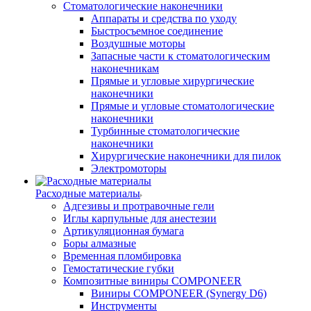
Стоматологические наконечники
Аппараты и средства по уходу
Быстросъемное соединение
Воздушные моторы
Запасные части к стоматологическим
наконечникам
Прямые и угловые хирургические
наконечники
Прямые и угловые стоматологические
наконечники
Турбинные стоматологические
наконечники
Хирургические наконечники для пилок
Электромоторы
Расходные материалы
Адгезивы и протравочные гели
Иглы карпульные для анестезии
Артикуляционная бумага
Боры алмазные
Временная пломбировка
Гемостатические губки
Композитные виниры COMPONEER
Виниры COMPONEER (Synergy D6)
Инструменты