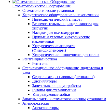
Стоматологическое Оборудование
Стоматологические установки
Хирургическое оборудование и наконечники
Пьезохирургический аппарат
Вспомогательные принадлежности для
хирургии
Насадки для пьезохирургии
Прямые и угловые хирургические
наконечники
Хирургические аппараты
(Физиодиспенсеры)
Хирургические наконечники для пилок
Рентгендиагностика
Рентгены
Стерилизационное оборудование, подготовка и
уход
Стерилизаторы паровые (автоклавы)
Дистилляторы
Запечатывающие устройства
Рулоны для стерилизации
Ультразвуковые мойки
Запасные части к стоматологическим установкам
Апекслокаторы
Апекслокаторы