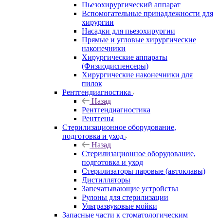
Пьезохирургический аппарат
Вспомогательные принадлежности для
хирургии
Насадки для пьезохирургии
Прямые и угловые хирургические
наконечники
Хирургические аппараты
(Физиодиспенсеры)
Хирургические наконечники для
пилок
Рентгендиагностика
Назад
Рентгендиагностика
Рентгены
Стерилизационное оборудование,
подготовка и уход
Назад
Стерилизационное оборудование,
подготовка и уход
Стерилизаторы паровые (автоклавы)
Дистилляторы
Запечатывающие устройства
Рулоны для стерилизации
Ультразвуковые мойки
Запасные части к стоматологическим