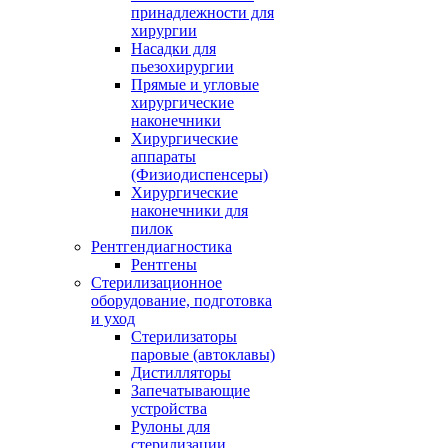
принадлежности для
хирургии
Насадки для
пьезохирургии
Прямые и угловые
хирургические
наконечники
Хирургические
аппараты
(Физиодиспенсеры)
Хирургические
наконечники для
пилок
Рентгендиагностика
Рентгены
Стерилизационное
оборудование, подготовка
и уход
Стерилизаторы
паровые (автоклавы)
Дистилляторы
Запечатывающие
устройства
Рулоны для
стерилизации