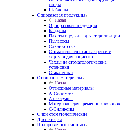
корды
Шаблоны
Одноразовая продукция
Назад
Одноразовая продукция
Банданы
Пакеты и рулоны для стерилизации
Пылесосы
Слюноотсосы
Стоматологические салфетки и
фартуки для пациента
Чехлы на стоматологические
установки
Стаканчики
Оттискные материалы
Назад
Оттискные материалы
А-Силиконы
Аксессуары
Материалы для временных коронок
С-Силиконы
Очки стоматологические
Диспенсеры
Полировочные системы
Назад