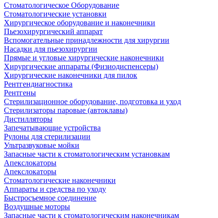
Стоматологическое Оборудование
Стоматологические установки
Хирургическое оборудование и наконечники
Пьезохирургический аппарат
Вспомогательные принадлежности для хирургии
Насадки для пьезохирургии
Прямые и угловые хирургические наконечники
Хирургические аппараты (Физиодиспенсеры)
Хирургические наконечники для пилок
Рентгендиагностика
Рентгены
Стерилизационное оборудование, подготовка и уход
Стерилизаторы паровые (автоклавы)
Дистилляторы
Запечатывающие устройства
Рулоны для стерилизации
Ультразвуковые мойки
Запасные части к стоматологическим установкам
Апекслокаторы
Апекслокаторы
Стоматологические наконечники
Аппараты и средства по уходу
Быстросъемное соединение
Воздушные моторы
Запасные части к стоматологическим наконечникам