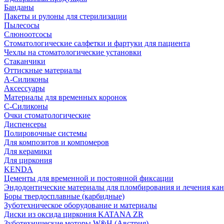
Банданы
Пакеты и рулоны для стерилизации
Пылесосы
Слюноотсосы
Стоматологические салфетки и фартуки для пациента
Чехлы на стоматологические установки
Стаканчики
Оттискные материалы
А-Силиконы
Аксессуары
Материалы для временных коронок
С-Силиконы
Очки стоматологические
Диспенсеры
Полировочные системы
Для композитов и компомеров
Для керамики
Для циркония
KENDA
Цементы для временной и постоянной фиксации
Эндодонтические материалы для пломбирования и лечения ка
Боры твердосплавные (карбидные)
Зуботехническое оборудование и материалы
Диски из оксида циркония KATANA ZR
Зуботехнические моторы W&H (Австрия)