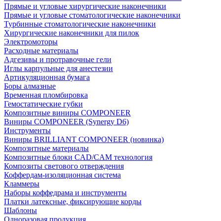
Прямые и угловые хирургические наконечники
Прямые и угловые стоматологические наконечники
Турбинные стоматологические наконечники
Хирургические наконечники для пилок
Электромоторы
Расходные материалы
Адгезивы и протравочные гели
Иглы карпульные для анестезии
Артикуляционная бумага
Боры алмазные
Временная пломбировка
Гемостатические губки
Композитные виниры COMPONEER
Виниры COMPONEER (Synergy D6)
Инструменты
Виниры BRILLIANT COMPONEER (новинка)
Композитные материалы
Композитные блоки CAD/СAM технология
Композиты светового отверждения
Коффердам-изоляционная система
Кламмеры
Наборы коффедрама и инструменты
Платки латексные, фиксирующие корды
Шаблоны
Одноразовая продукция