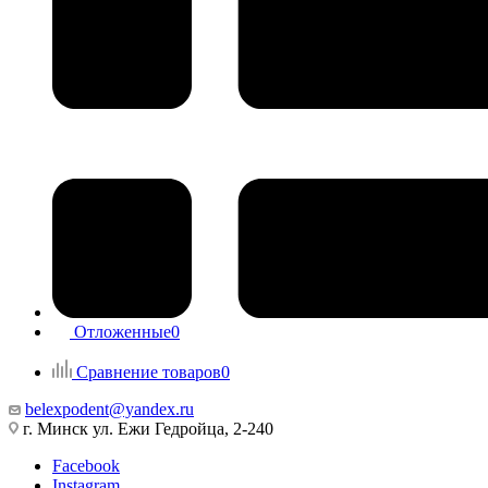
Отложенные
0
Сравнение товаров
0
belexpodent@yandex.ru
г. Минск ул. Ежи Гедройца, 2-240
Facebook
Instagram