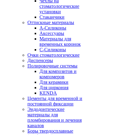
Чехлы на
стоматологические
установки
Стаканчики
Оттискные материалы
А-Силиконы
Аксессуары
Материалы для
временных коронок
С-Силиконы
Очки стоматологические
Диспенсеры
Полировочные системы
Для композитов и
компомеров
Для керамики
Для циркония
KENDA
Цементы для временной и
постоянной фиксации
Эндодонтические
материалы для
пломбирования и лечения
каналов
Боры твердосплавные