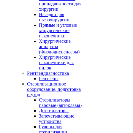
принадлежности для
хирургии
Насадки для
пьезохирургии
Прямые и угловые
хирургические
наконечники
Хирургические
аппараты
(Физиодиспенсеры)
Хирургические
наконечники для
пилок
Рентгендиагностика
Рентгены
Стерилизационное
оборудование, подготовка
и уход
Стерилизаторы
паровые (автоклавы)
Дистилляторы
Запечатывающие
устройства
Рулоны для
стерилизации