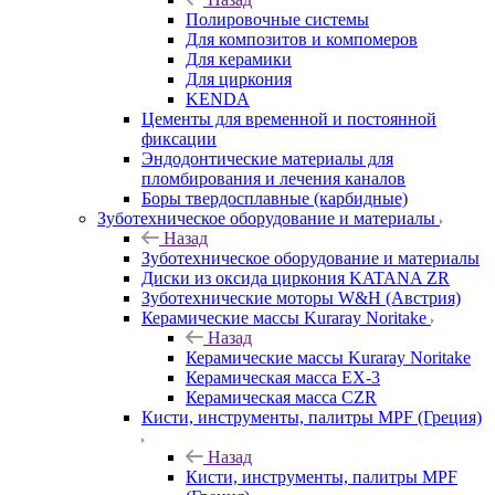
Полировочные системы
Для композитов и компомеров
Для керамики
Для циркония
KENDA
Цементы для временной и постоянной
фиксации
Эндодонтические материалы для
пломбирования и лечения каналов
Боры твердосплавные (карбидные)
Зуботехническое оборудование и материалы
Назад
Зуботехническое оборудование и материалы
Диски из оксида циркония KATANA ZR
Зуботехнические моторы W&H (Австрия)
Керамические массы Kuraray Noritake
Назад
Керамические массы Kuraray Noritake
Керамическая масса EX-3
Керамическая масса CZR
Кисти, инструменты, палитры MPF (Греция)
Назад
Кисти, инструменты, палитры MPF