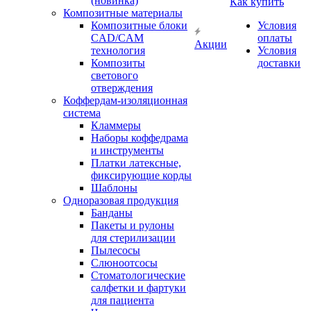
(новинка)
Как купить
Композитные материалы
Композитные блоки
Условия
CAD/СAM
оплаты
Акции
технология
Условия
Композиты
доставки
светового
отверждения
Коффердам-изоляционная
система
Кламмеры
Наборы коффедрама
и инструменты
Платки латексные,
фиксирующие корды
Шаблоны
Одноразовая продукция
Банданы
Пакеты и рулоны
для стерилизации
Пылесосы
Слюноотсосы
Стоматологические
салфетки и фартуки
для пациента