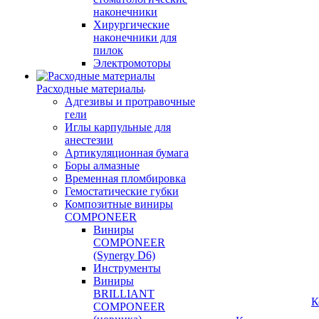
наконечники
Хирургические
наконечники для
пилок
Электромоторы
Расходные материалы
Адгезивы и протравочные
гели
Иглы карпульные для
анестезии
Артикуляционная бумага
Боры алмазные
Временная пломбировка
Гемостатические губки
Композитные виниры
COMPONEER
Виниры
COMPONEER
(Synergy D6)
Инструменты
Виниры
BRILLIANT
К
COMPONEER