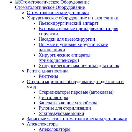
Стоматологическое Оборудование
Стоматологические установки
Хирургическое оборудование и наконечники
Пьезохирургический аппарат
Вспомогательные принадлежности для
хирургии
Насадки для пьезохирургии
Прямые и угловые хирургические
наконечники
Хирургические аппараты
(Физиодиспенсеры)
Хирургические наконечники для пилок
Рентгендиагностика
Рентгены
Стерилизационное оборудование, подготовка и
уход
Стерилизаторы паровые (автоклавы)
Дистилляторы
Запечатывающие устройства
Рулоны для стерилизации
Ультразвуковые мойки
Запасные части к стоматологическим установкам
Апекслокаторы
Апекслокаторы