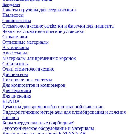
Банданы
Пакеты и рулоны для стерилизации
Пылесосы
Слюноотсосы
Стоматологические салфетки и фартуки для пациента
Чехлы на стоматологические установки
Стаканчики
Оттискные материалы
А-Силиконы
Аксессуары
Материалы для временных коронок
С-Силиконы
Очки стоматологические
Диспенсеры
Полировочные системы
Для композитов и компомеров
Для керамики
Для циркония
KENDA
Цементы для временной и постоянной фиксации
Эндодонтические материалы для пломбирования и лечения
каналов
Боры твердосплавные (карбидные)
Зуботехническое оборудование и материалы
Диски из оксида циркония KATANA ZR