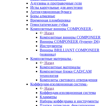
Адгезивы и протравочные гели
Иглы карпульные для анестезии
Артикуляционная бумага
Боры алмазные
Временная пломбировка
Гемостатические губки
Композитные виниры COMPONEER
Назад
Композитные виниры COMPONEER
Виниры COMPONEER (Synergy D6)
Инструменты
Виниры BRILLIANT COMPONEER
(новинка)
Композитные материалы
Назад
Композитные материалы
Композитные блоки CAD/СAM
технология
Композиты светового отверждения
Коффердам-изоляционная система
Назад
Коффердам-изоляционная система
Кламмеры
Наборы коффедрама и инструменты
Платки латексные, фиксирующие