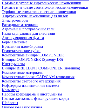
Прямые и угловые хирургические наконечники
Прямые и угловые стоматологические наконечники
Турбинные стоматологические наконечники
Хирургические наконечники для пилок
Электромоторы
Расходные материалы
Адгезивы и протравочные гели
Иглы карпульные для анестезии
Артикуляционная бумага
Боры алмазные
Временная пломбировка
Гемостатические губки
Композитные виниры COMPONEER
Виниры COMPONEER (Synergy D6)
Инструменты
Виниры BRILLIANT COMPONEER (новинка)
Композитные материалы
Композитные блоки CAD/СAM технология
Композиты светового отверждения
Коффердам-изоляционная система
Кламмеры
Наборы коффедрама и инструменты
Платки латексные, фиксирующие корды
Шаблоны
Одноразовая продукция