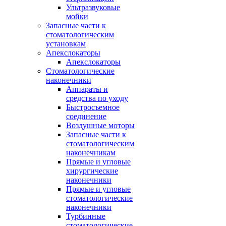
Ультразвуковые
мойки
Запасные части к
стоматологическим
установкам
Апекслокаторы
Апекслокаторы
Стоматологические
наконечники
Аппараты и
средства по уходу
Быстросъемное
соединение
Воздушные моторы
Запасные части к
стоматологическим
наконечникам
Прямые и угловые
хирургические
наконечники
Прямые и угловые
стоматологические
наконечники
Турбинные
стоматологические