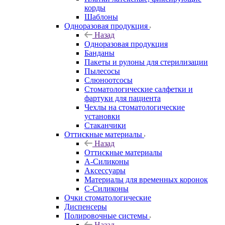
корды
Шаблоны
Одноразовая продукция
Назад
Одноразовая продукция
Банданы
Пакеты и рулоны для стерилизации
Пылесосы
Слюноотсосы
Стоматологические салфетки и
фартуки для пациента
Чехлы на стоматологические
установки
Стаканчики
Оттискные материалы
Назад
Оттискные материалы
А-Силиконы
Аксессуары
Материалы для временных коронок
С-Силиконы
Очки стоматологические
Диспенсеры
Полировочные системы
Назад