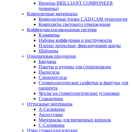
Виниры BRILLIANT COMPONEER
(новинка)
Композитные материалы
Композитные блоки CAD/СAM технология
Композиты светового отверждения
Коффердам-изоляционная система
Кламмеры
Наборы коффедрама и инструменты
Платки латексные, фиксирующие корды
Шаблоны
Одноразовая продукция
Банданы
Пакеты и рулоны для стерилизации
Пылесосы
Слюноотсосы
Стоматологические салфетки и фартуки для
пациента
Чехлы на стоматологические установки
Стаканчики
Оттискные материалы
А-Силиконы
Аксессуары
Материалы для временных коронок
С-Силиконы
Очки стоматологические