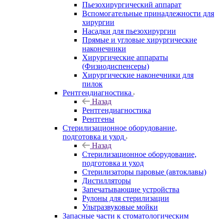
Пьезохирургический аппарат
Вспомогательные принадлежности для
хирургии
Насадки для пьезохирургии
Прямые и угловые хирургические
наконечники
Хирургические аппараты
(Физиодиспенсеры)
Хирургические наконечники для
пилок
Рентгендиагностика
Назад
Рентгендиагностика
Рентгены
Стерилизационное оборудование,
подготовка и уход
Назад
Стерилизационное оборудование,
подготовка и уход
Стерилизаторы паровые (автоклавы)
Дистилляторы
Запечатывающие устройства
Рулоны для стерилизации
Ультразвуковые мойки
Запасные части к стоматологическим