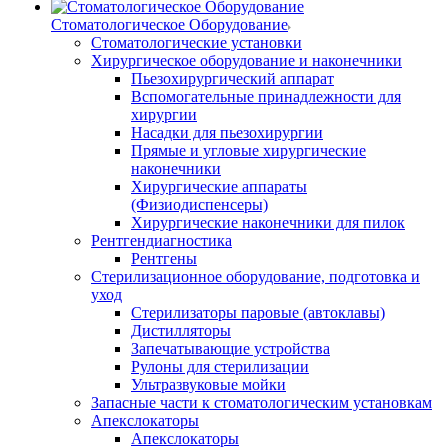
Стоматологическое Оборудование
Стоматологические установки
Хирургическое оборудование и наконечники
Пьезохирургический аппарат
Вспомогательные принадлежности для
хирургии
Насадки для пьезохирургии
Прямые и угловые хирургические
наконечники
Хирургические аппараты
(Физиодиспенсеры)
Хирургические наконечники для пилок
Рентгендиагностика
Рентгены
Стерилизационное оборудование, подготовка и
уход
Стерилизаторы паровые (автоклавы)
Дистилляторы
Запечатывающие устройства
Рулоны для стерилизации
Ультразвуковые мойки
Запасные части к стоматологическим установкам
Апекслокаторы
Апекслокаторы