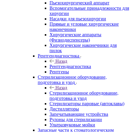
Пьезохирургический аппарат
Вспомогательные принадлежности для
хирургии
Насадки для пьезохирургии
Прямые и угловые хирургические
наконечники
Хирургические аппараты
(Физиодиспенсеры)
Хирургические наконечники для
пилок
Рентгендиагностика
Назад
Рентгендиагностика
Рентгены
Стерилизационное оборудование,
подготовка и уход
Назад
Стерилизационное оборудование,
подготовка и уход
Стерилизаторы паровые (автоклавы)
Дистилляторы
Запечатывающие устройства
Рулоны для стерилизации
Ультразвуковые мойки
Запасные части к стоматологическим