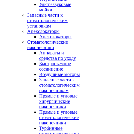
Ультразвуковые
мойки
Запасные части к
стоматологическим
установкам
Апекслокаторы
Апекслокаторы
Стоматологические
наконечники
Аппараты и
средства по уходу
Быстросъемное
соединение
Воздушные моторы
Запасные части к
стоматологическим
наконечникам
Прямые и угловые
хирургические
наконечники
Прямые и угловые
стоматологические
наконечники
Турбинные
стоматологические