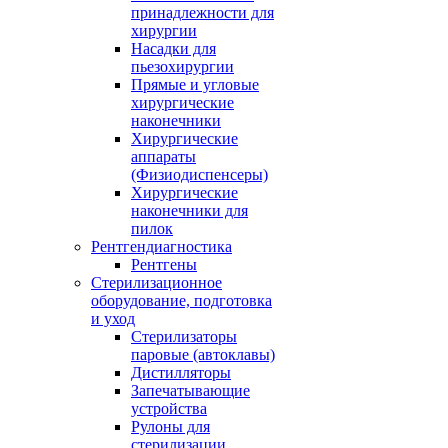
принадлежности для
хирургии
Насадки для
пьезохирургии
Прямые и угловые
хирургические
наконечники
Хирургические
аппараты
(Физиодиспенсеры)
Хирургические
наконечники для
пилок
Рентгендиагностика
Рентгены
Стерилизационное
оборудование, подготовка
и уход
Стерилизаторы
паровые (автоклавы)
Дистилляторы
Запечатывающие
устройства
Рулоны для
стерилизации