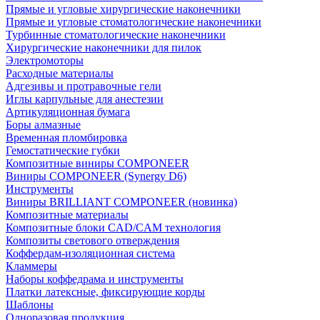
Прямые и угловые хирургические наконечники
Прямые и угловые стоматологические наконечники
Турбинные стоматологические наконечники
Хирургические наконечники для пилок
Электромоторы
Расходные материалы
Адгезивы и протравочные гели
Иглы карпульные для анестезии
Артикуляционная бумага
Боры алмазные
Временная пломбировка
Гемостатические губки
Композитные виниры COMPONEER
Виниры COMPONEER (Synergy D6)
Инструменты
Виниры BRILLIANT COMPONEER (новинка)
Композитные материалы
Композитные блоки CAD/СAM технология
Композиты светового отверждения
Коффердам-изоляционная система
Кламмеры
Наборы коффедрама и инструменты
Платки латексные, фиксирующие корды
Шаблоны
Одноразовая продукция