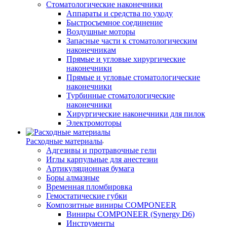
Стоматологические наконечники
Аппараты и средства по уходу
Быстросъемное соединение
Воздушные моторы
Запасные части к стоматологическим
наконечникам
Прямые и угловые хирургические
наконечники
Прямые и угловые стоматологические
наконечники
Турбинные стоматологические
наконечники
Хирургические наконечники для пилок
Электромоторы
Расходные материалы
Адгезивы и протравочные гели
Иглы карпульные для анестезии
Артикуляционная бумага
Боры алмазные
Временная пломбировка
Гемостатические губки
Композитные виниры COMPONEER
Виниры COMPONEER (Synergy D6)
Инструменты