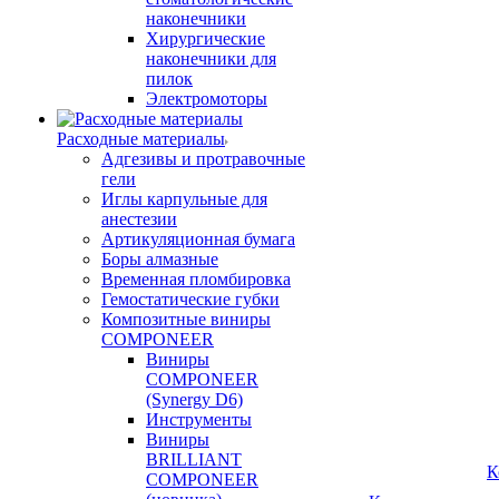
наконечники
Хирургические
наконечники для
пилок
Электромоторы
Расходные материалы
Адгезивы и протравочные
гели
Иглы карпульные для
анестезии
Артикуляционная бумага
Боры алмазные
Временная пломбировка
Гемостатические губки
Композитные виниры
COMPONEER
Виниры
COMPONEER
(Synergy D6)
Инструменты
Виниры
BRILLIANT
К
COMPONEER