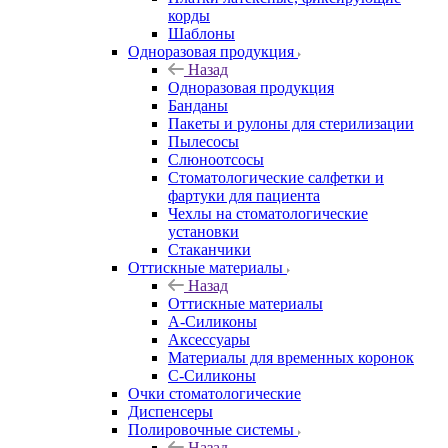
корды
Шаблоны
Одноразовая продукция
Назад
Одноразовая продукция
Банданы
Пакеты и рулоны для стерилизации
Пылесосы
Слюноотсосы
Стоматологические салфетки и
фартуки для пациента
Чехлы на стоматологические
установки
Стаканчики
Оттискные материалы
Назад
Оттискные материалы
А-Силиконы
Аксессуары
Материалы для временных коронок
С-Силиконы
Очки стоматологические
Диспенсеры
Полировочные системы
Назад