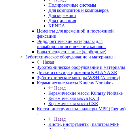
Полировочные системы
Для композитов и компомеров
Для керамики
Для циркония
KENDA
Цементы для временной и постоянной
фиксации
Эндодонтические материалы для
пломбирования и лечения каналов
Боры твердосплавные (карбидные)
Зуботехническое оборудование и материалы
Назад
Зуботехническое оборудование и материалы
Диски из оксида циркония KATANA ZR
Зуботехнические моторы W&H (Австрия)
Керамические массы Kuraray Noritake
Назад
Керамические массы Kuraray Noritake
Керамическая масса EX-3
Керамическая масса CZR
Кисти, инструменты, палитры MPF (Греция)
Назад
Кисти, инструменты, палитры MPF