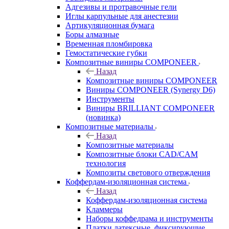
Адгезивы и протравочные гели
Иглы карпульные для анестезии
Артикуляционная бумага
Боры алмазные
Временная пломбировка
Гемостатические губки
Композитные виниры COMPONEER
Назад
Композитные виниры COMPONEER
Виниры COMPONEER (Synergy D6)
Инструменты
Виниры BRILLIANT COMPONEER
(новинка)
Композитные материалы
Назад
Композитные материалы
Композитные блоки CAD/СAM
технология
Композиты светового отверждения
Коффердам-изоляционная система
Назад
Коффердам-изоляционная система
Кламмеры
Наборы коффедрама и инструменты
Платки латексные, фиксирующие