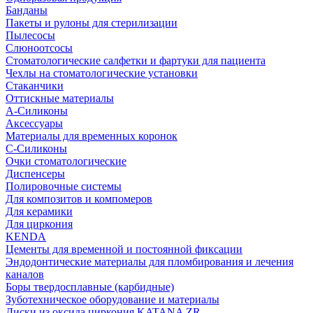
Банданы
Пакеты и рулоны для стерилизации
Пылесосы
Слюноотсосы
Стоматологические салфетки и фартуки для пациента
Чехлы на стоматологические установки
Стаканчики
Оттискные материалы
А-Силиконы
Аксессуары
Материалы для временных коронок
С-Силиконы
Очки стоматологические
Диспенсеры
Полировочные системы
Для композитов и компомеров
Для керамики
Для циркония
KENDA
Цементы для временной и постоянной фиксации
Эндодонтические материалы для пломбирования и лечения
каналов
Боры твердосплавные (карбидные)
Зуботехническое оборудование и материалы
Диски из оксида циркония KATANA ZR