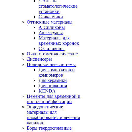
Чехлы на
стоматологические
установки
Стаканчики
Оттискные материалы
А-Силиконы
Аксессуары
Материалы для
временных коронок
С-Силиконы
Очки стоматологические
Диспенсеры
Полировочные системы
Для композитов и
компомеров
Для керамики
Для циркония
KENDA
Цементы для временной и
постоянной фиксации
Эндодонтические
материалы для
пломбирования и лечения
каналов
Боры твердосплавные