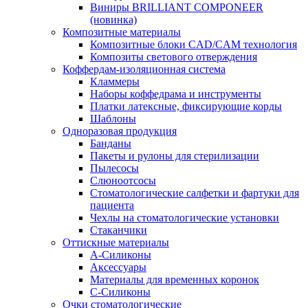
Виниры BRILLIANT COMPONEER
(новинка)
Композитные материалы
Композитные блоки CAD/СAM технология
Композиты светового отверждения
Коффердам-изоляционная система
Кламмеры
Наборы коффедрама и инструменты
Платки латексные, фиксирующие корды
Шаблоны
Одноразовая продукция
Банданы
Пакеты и рулоны для стерилизации
Пылесосы
Слюноотсосы
Стоматологические салфетки и фартуки для
пациента
Чехлы на стоматологические установки
Стаканчики
Оттискные материалы
А-Силиконы
Аксессуары
Материалы для временных коронок
С-Силиконы
Очки стоматологические