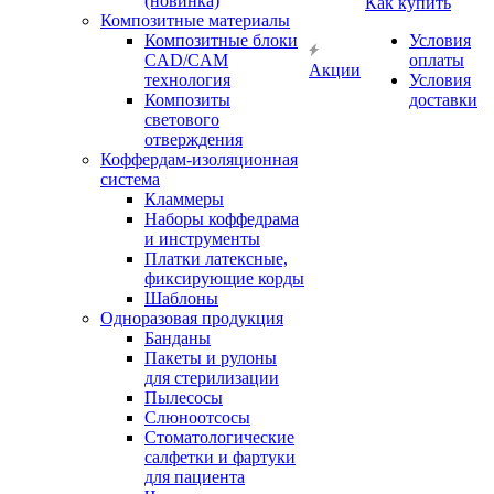
(новинка)
Как купить
Композитные материалы
Композитные блоки
Условия
CAD/СAM
оплаты
Акции
технология
Условия
Композиты
доставки
светового
отверждения
Коффердам-изоляционная
система
Кламмеры
Наборы коффедрама
и инструменты
Платки латексные,
фиксирующие корды
Шаблоны
Одноразовая продукция
Банданы
Пакеты и рулоны
для стерилизации
Пылесосы
Слюноотсосы
Стоматологические
салфетки и фартуки
для пациента