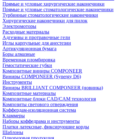
Прямые и угловые хирургические наконечники
Прямые и угловые стоматологические наконечники
Турбинные стоматологические наконечники
Хирургические наконечники для пилок
Электромоторы
Расходные материалы
Адгезивы и протравочные гели
Иглы карпульные для анестезии
Артикуляционная бумага
Боры алмазные
Временная пломбировка
Гемостатические губки
Композитные виниры COMPONEER
Виниры COMPONEER (Synergy D6)
Инструменты
Виниры BRILLIANT COMPONEER (новинка)
Композитные материалы
Композитные блоки CAD/СAM технология
Композиты светового отверждения
Коффердам-изоляционная система
Кламмеры
Наборы коффедрама и инструменты
Платки латексные, фиксирующие корды
Шаблоны
Одноразовая продукция