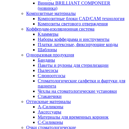
Виниры BRILLIANT COMPONEER
(новинка)
Композитные материалы
Композитные блоки CAD/СAM технология
Композиты светового отверждения
Коффердам-изоляционная система
Кламмеры
Наборы коффедрама и инструменты
Платки латексные, фиксирующие корды
Шаблоны
Одноразовая продукция
Банданы
Пакеты и рулоны для стерилизации
Пылесосы
Слюноотсосы
Стоматологические салфетки и фартуки для
пациента
Чехлы на стоматологические установки
Стаканчики
Оттискные материалы
А-Силиконы
Аксессуары
Материалы для временных коронок
С-Силиконы
Очки стоматологические