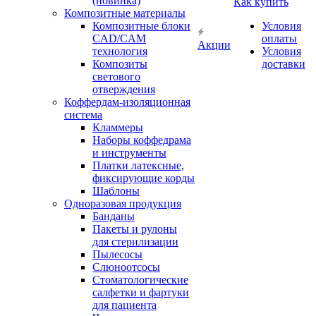
(новинка)
Как купить
Композитные материалы
Композитные блоки
Условия
CAD/СAM
оплаты
Акции
технология
Условия
Композиты
доставки
светового
отверждения
Коффердам-изоляционная
система
Кламмеры
Наборы коффедрама
и инструменты
Платки латексные,
фиксирующие корды
Шаблоны
Одноразовая продукция
Банданы
Пакеты и рулоны
для стерилизации
Пылесосы
Слюноотсосы
Стоматологические
салфетки и фартуки
для пациента