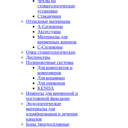
Чехлы на
стоматологические
установки
Стаканчики
Оттискные материалы
А-Силиконы
Аксессуары
Материалы для
временных коронок
С-Силиконы
Очки стоматологические
Диспенсеры
Полировочные системы
Для композитов и
компомеров
Для керамики
Для циркония
KENDA
Цементы для временной и
постоянной фиксации
Эндодонтические
материалы для
пломбирования и лечения
каналов
Боры твердосплавные