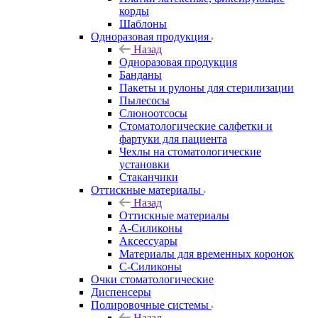
корды
Шаблоны
Одноразовая продукция
Назад
Одноразовая продукция
Банданы
Пакеты и рулоны для стерилизации
Пылесосы
Слюноотсосы
Стоматологические салфетки и
фартуки для пациента
Чехлы на стоматологические
установки
Стаканчики
Оттискные материалы
Назад
Оттискные материалы
А-Силиконы
Аксессуары
Материалы для временных коронок
С-Силиконы
Очки стоматологические
Диспенсеры
Полировочные системы
Назад