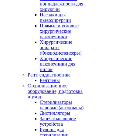
принадлежности для
хирургии
Насадки для
пьезохирургии
Прямые и угловые
хирургические
наконечники
Хирургические
аппараты
(Физиодиспенсеры)
Хирургические
наконечники для
пилок
Рентгендиагностика
Рентгены
Стерилизационное
оборудование, подготовка
и уход
Стерилизаторы
паровые (автоклавы)
Дистилляторы
Запечатывающие
устройства
Рулоны для
стерилизации