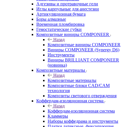
Адгезивы и протравочные гели
Иглы карпульные для анестезии
Артикуляционная бумага
Боры алмазные
Временная пломбировка
Гемостатические губки
Композитные виниры COMPONEER
Назад
Композитные виниры COMPONEER
Виниры COMPONEER (Synergy D6)
Инструменты
Виниры BRILLIANT COMPONEER
(новинка)
Композитные материалы
Назад
Композитные материалы
Композитные блоки CAD/СAM
технология
Композиты светового отверждения
Коффердам-изоляционная система
Назад
Коффердам-изоляционная система
Кламмеры
Наборы коффедрама и инструменты
Платки латексные, фиксирующие