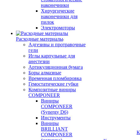
наконечники
Хирургические
наконечники для
пилок
Электромоторы
Расходные материалы
Адгезивы и протравочные
гели
Иглы карпульные для
анестезии
Артикуляционная бумага
Боры алмазные
Временная пломбировка
Гемостатические губки
Композитные виниры
COMPONEER
Виниры
COMPONEER
(Synergy D6)
Инструменты
Виниры
BRILLIANT
К
COMPONEER