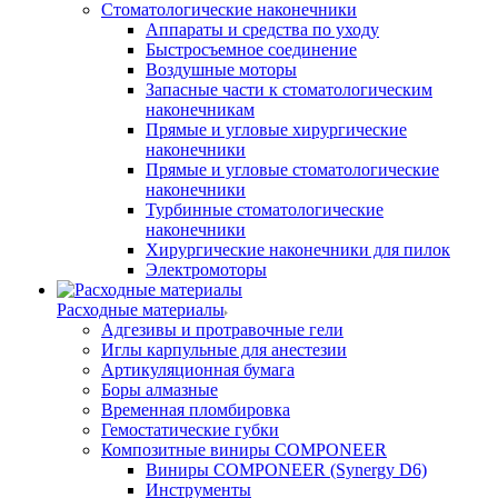
Стоматологические наконечники
Аппараты и средства по уходу
Быстросъемное соединение
Воздушные моторы
Запасные части к стоматологическим
наконечникам
Прямые и угловые хирургические
наконечники
Прямые и угловые стоматологические
наконечники
Турбинные стоматологические
наконечники
Хирургические наконечники для пилок
Электромоторы
Расходные материалы
Адгезивы и протравочные гели
Иглы карпульные для анестезии
Артикуляционная бумага
Боры алмазные
Временная пломбировка
Гемостатические губки
Композитные виниры COMPONEER
Виниры COMPONEER (Synergy D6)
Инструменты