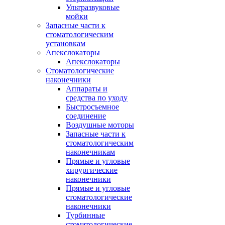
Ультразвуковые
мойки
Запасные части к
стоматологическим
установкам
Апекслокаторы
Апекслокаторы
Стоматологические
наконечники
Аппараты и
средства по уходу
Быстросъемное
соединение
Воздушные моторы
Запасные части к
стоматологическим
наконечникам
Прямые и угловые
хирургические
наконечники
Прямые и угловые
стоматологические
наконечники
Турбинные
стоматологические