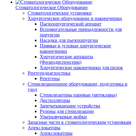
Стоматологическое Оборудование
Стоматологические установки
Хирургическое оборудование и наконечники
Пьезохирургический аппарат
Вспомогательные принадлежности для
хирургии
Насадки для пьезохирургии
Прямые и угловые хирургические
наконечники
Хирургические аппараты
(Физиодиспенсеры)
Хирургические наконечники для пилок
Рентгендиагностика
Рентгены
Стерилизационное оборудование, подготовка и
уход
Стерилизаторы паровые (автоклавы)
Дистилляторы
Запечатывающие устройства
Рулоны для стерилизации
Ультразвуковые мойки
Запасные части к стоматологическим установкам
Апекслокаторы
Апекслокаторы