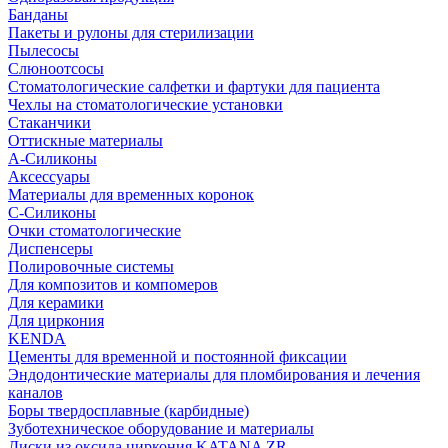
Банданы
Пакеты и рулоны для стерилизации
Пылесосы
Слюноотсосы
Стоматологические салфетки и фартуки для пациента
Чехлы на стоматологические установки
Стаканчики
Оттискные материалы
А-Силиконы
Аксессуары
Материалы для временных коронок
С-Силиконы
Очки стоматологические
Диспенсеры
Полировочные системы
Для композитов и компомеров
Для керамики
Для циркония
KENDA
Цементы для временной и постоянной фиксации
Эндодонтические материалы для пломбирования и лечения
каналов
Боры твердосплавные (карбидные)
Зуботехническое оборудование и материалы
Диски из оксида циркония KATANA ZR