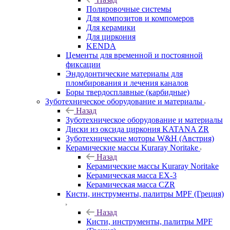
Полировочные системы
Для композитов и компомеров
Для керамики
Для циркония
KENDA
Цементы для временной и постоянной
фиксации
Эндодонтические материалы для
пломбирования и лечения каналов
Боры твердосплавные (карбидные)
Зуботехническое оборудование и материалы
Назад
Зуботехническое оборудование и материалы
Диски из оксида циркония KATANA ZR
Зуботехнические моторы W&H (Австрия)
Керамические массы Kuraray Noritake
Назад
Керамические массы Kuraray Noritake
Керамическая масса EX-3
Керамическая масса CZR
Кисти, инструменты, палитры MPF (Греция)
Назад
Кисти, инструменты, палитры MPF