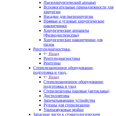
Пьезохирургический аппарат
Вспомогательные принадлежности для
хирургии
Насадки для пьезохирургии
Прямые и угловые хирургические
наконечники
Хирургические аппараты
(Физиодиспенсеры)
Хирургические наконечники для
пилок
Рентгендиагностика
Назад
Рентгендиагностика
Рентгены
Стерилизационное оборудование,
подготовка и уход
Назад
Стерилизационное оборудование,
подготовка и уход
Стерилизаторы паровые (автоклавы)
Дистилляторы
Запечатывающие устройства
Рулоны для стерилизации
Ультразвуковые мойки
Запасные части к стоматологическим