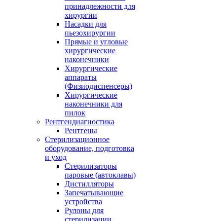
принадлежности для
хирургии
Насадки для
пьезохирургии
Прямые и угловые
хирургические
наконечники
Хирургические
аппараты
(Физиодиспенсеры)
Хирургические
наконечники для
пилок
Рентгендиагностика
Рентгены
Стерилизационное
оборудование, подготовка
и уход
Стерилизаторы
паровые (автоклавы)
Дистилляторы
Запечатывающие
устройства
Рулоны для
стерилизации