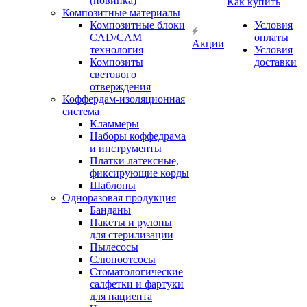
(новинка)
Как купить
Композитные материалы
Композитные блоки
Условия
CAD/СAM
оплаты
Акции
технология
Условия
Композиты
доставки
светового
отверждения
Коффердам-изоляционная
система
Кламмеры
Наборы коффедрама
и инструменты
Платки латексные,
фиксирующие корды
Шаблоны
Одноразовая продукция
Банданы
Пакеты и рулоны
для стерилизации
Пылесосы
Слюноотсосы
Стоматологические
салфетки и фартуки
для пациента