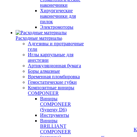
наконечники
Хирургические
наконечники для
пилок
Электромоторы
Расходные материалы
Адгезивы и протравочные
гели
Иглы карпульные для
анестезии
Артикуляционная бумага
Боры алмазные
Временная пломбировка
Гемостатические губки
Композитные виниры
COMPONEER
Виниры
COMPONEER
(Synergy D6)
Инструменты
Виниры
BRILLIANT
К
COMPONEER