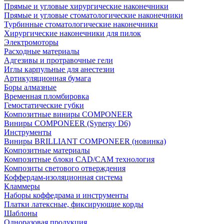
Прямые и угловые хирургические наконечники
Прямые и угловые стоматологические наконечники
Турбинные стоматологические наконечники
Хирургические наконечники для пилок
Электромоторы
Расходные материалы
Адгезивы и протравочные гели
Иглы карпульные для анестезии
Артикуляционная бумага
Боры алмазные
Временная пломбировка
Гемостатические губки
Композитные виниры COMPONEER
Виниры COMPONEER (Synergy D6)
Инструменты
Виниры BRILLIANT COMPONEER (новинка)
Композитные материалы
Композитные блоки CAD/СAM технология
Композиты светового отверждения
Коффердам-изоляционная система
Кламмеры
Наборы коффедрама и инструменты
Платки латексные, фиксирующие корды
Шаблоны
Одноразовая продукция