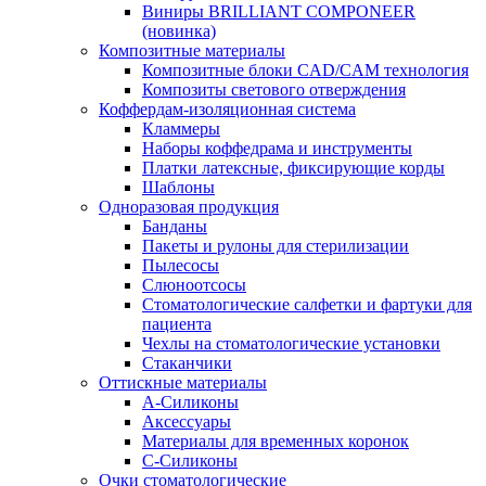
Виниры BRILLIANT COMPONEER
(новинка)
Композитные материалы
Композитные блоки CAD/СAM технология
Композиты светового отверждения
Коффердам-изоляционная система
Кламмеры
Наборы коффедрама и инструменты
Платки латексные, фиксирующие корды
Шаблоны
Одноразовая продукция
Банданы
Пакеты и рулоны для стерилизации
Пылесосы
Слюноотсосы
Стоматологические салфетки и фартуки для
пациента
Чехлы на стоматологические установки
Стаканчики
Оттискные материалы
А-Силиконы
Аксессуары
Материалы для временных коронок
С-Силиконы
Очки стоматологические