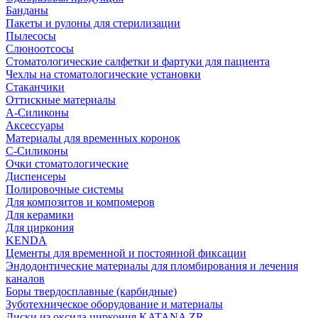
Банданы
Пакеты и рулоны для стерилизации
Пылесосы
Слюноотсосы
Стоматологические салфетки и фартуки для пациента
Чехлы на стоматологические установки
Стаканчики
Оттискные материалы
А-Силиконы
Аксессуары
Материалы для временных коронок
С-Силиконы
Очки стоматологические
Диспенсеры
Полировочные системы
Для композитов и компомеров
Для керамики
Для циркония
KENDA
Цементы для временной и постоянной фиксации
Эндодонтические материалы для пломбирования и лечения
каналов
Боры твердосплавные (карбидные)
Зуботехническое оборудование и материалы
Диски из оксида циркония KATANA ZR