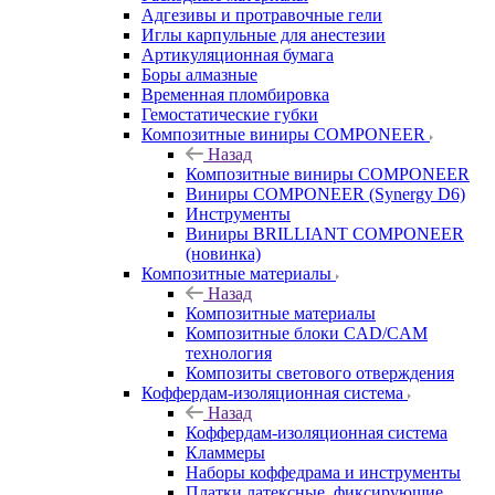
Адгезивы и протравочные гели
Иглы карпульные для анестезии
Артикуляционная бумага
Боры алмазные
Временная пломбировка
Гемостатические губки
Композитные виниры COMPONEER
Назад
Композитные виниры COMPONEER
Виниры COMPONEER (Synergy D6)
Инструменты
Виниры BRILLIANT COMPONEER
(новинка)
Композитные материалы
Назад
Композитные материалы
Композитные блоки CAD/СAM
технология
Композиты светового отверждения
Коффердам-изоляционная система
Назад
Коффердам-изоляционная система
Кламмеры
Наборы коффедрама и инструменты
Платки латексные, фиксирующие