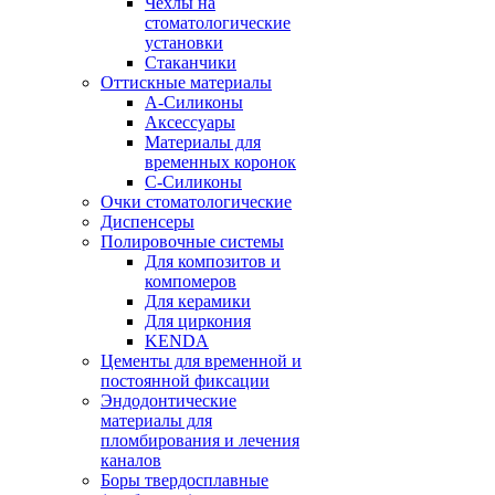
Чехлы на
стоматологические
установки
Стаканчики
Оттискные материалы
А-Силиконы
Аксессуары
Материалы для
временных коронок
С-Силиконы
Очки стоматологические
Диспенсеры
Полировочные системы
Для композитов и
компомеров
Для керамики
Для циркония
KENDA
Цементы для временной и
постоянной фиксации
Эндодонтические
материалы для
пломбирования и лечения
каналов
Боры твердосплавные