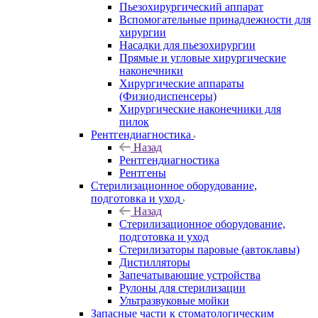
Пьезохирургический аппарат
Вспомогательные принадлежности для
хирургии
Насадки для пьезохирургии
Прямые и угловые хирургические
наконечники
Хирургические аппараты
(Физиодиспенсеры)
Хирургические наконечники для
пилок
Рентгендиагностика
Назад
Рентгендиагностика
Рентгены
Стерилизационное оборудование,
подготовка и уход
Назад
Стерилизационное оборудование,
подготовка и уход
Стерилизаторы паровые (автоклавы)
Дистилляторы
Запечатывающие устройства
Рулоны для стерилизации
Ультразвуковые мойки
Запасные части к стоматологическим