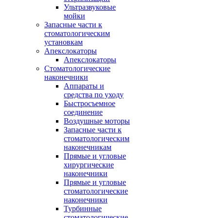
Ультразвуковые
мойки
Запасные части к
стоматологическим
установкам
Апекслокаторы
Апекслокаторы
Стоматологические
наконечники
Аппараты и
средства по уходу
Быстросъемное
соединение
Воздушные моторы
Запасные части к
стоматологическим
наконечникам
Прямые и угловые
хирургические
наконечники
Прямые и угловые
стоматологические
наконечники
Турбинные
стоматологические