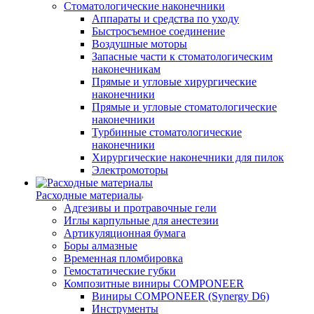
Стоматологические наконечники
Аппараты и средства по уходу
Быстросъемное соединение
Воздушные моторы
Запасные части к стоматологическим
наконечникам
Прямые и угловые хирургические
наконечники
Прямые и угловые стоматологические
наконечники
Турбинные стоматологические
наконечники
Хирургические наконечники для пилок
Электромоторы
Расходные материалы
Адгезивы и протравочные гели
Иглы карпульные для анестезии
Артикуляционная бумага
Боры алмазные
Временная пломбировка
Гемостатические губки
Композитные виниры COMPONEER
Виниры COMPONEER (Synergy D6)
Инструменты