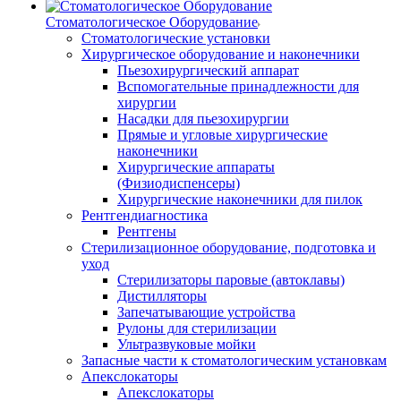
Стоматологическое Оборудование
Стоматологические установки
Хирургическое оборудование и наконечники
Пьезохирургический аппарат
Вспомогательные принадлежности для
хирургии
Насадки для пьезохирургии
Прямые и угловые хирургические
наконечники
Хирургические аппараты
(Физиодиспенсеры)
Хирургические наконечники для пилок
Рентгендиагностика
Рентгены
Стерилизационное оборудование, подготовка и
уход
Стерилизаторы паровые (автоклавы)
Дистилляторы
Запечатывающие устройства
Рулоны для стерилизации
Ультразвуковые мойки
Запасные части к стоматологическим установкам
Апекслокаторы
Апекслокаторы