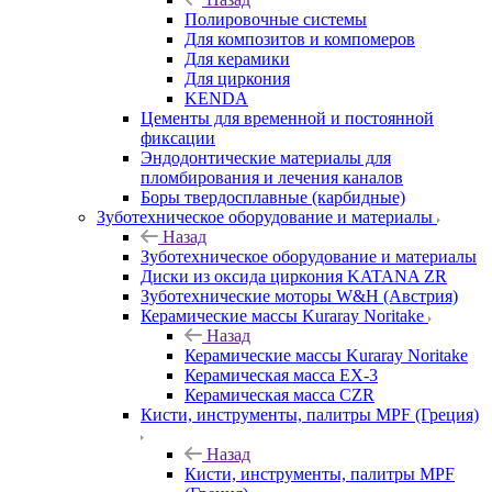
Полировочные системы
Для композитов и компомеров
Для керамики
Для циркония
KENDA
Цементы для временной и постоянной
фиксации
Эндодонтические материалы для
пломбирования и лечения каналов
Боры твердосплавные (карбидные)
Зуботехническое оборудование и материалы
Назад
Зуботехническое оборудование и материалы
Диски из оксида циркония KATANA ZR
Зуботехнические моторы W&H (Австрия)
Керамические массы Kuraray Noritake
Назад
Керамические массы Kuraray Noritake
Керамическая масса EX-3
Керамическая масса CZR
Кисти, инструменты, палитры MPF (Греция)
Назад
Кисти, инструменты, палитры MPF