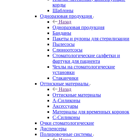
корды
Шаблоны
Одноразовая продукция
Назад
Одноразовая продукция
Банданы
Пакеты и рулоны для стерилизации
Пылесосы
Слюноотсосы
Стоматологические салфетки и
фартуки для пациента
Чехлы на стоматологические
установки
Стаканчики
Оттискные материалы
Назад
Оттискные материалы
А-Силиконы
Аксессуары
Материалы для временных коронок
С-Силиконы
Очки стоматологические
Диспенсеры
Полировочные системы
Назад