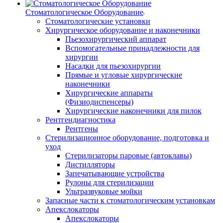
Стоматологическое Оборудование
Стоматологические установки
Хирургическое оборудование и наконечники
Пьезохирургический аппарат
Вспомогательные принадлежности для
хирургии
Насадки для пьезохирургии
Прямые и угловые хирургические
наконечники
Хирургические аппараты
(Физиодиспенсеры)
Хирургические наконечники для пилок
Рентгендиагностика
Рентгены
Стерилизационное оборудование, подготовка и
уход
Стерилизаторы паровые (автоклавы)
Дистилляторы
Запечатывающие устройства
Рулоны для стерилизации
Ультразвуковые мойки
Запасные части к стоматологическим установкам
Апекслокаторы
Апекслокаторы