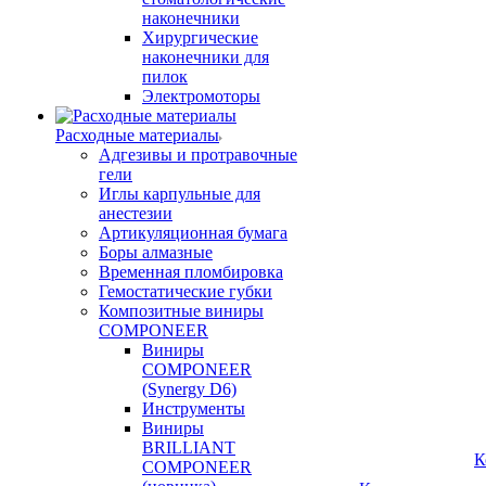
наконечники
Хирургические
наконечники для
пилок
Электромоторы
Расходные материалы
Адгезивы и протравочные
гели
Иглы карпульные для
анестезии
Артикуляционная бумага
Боры алмазные
Временная пломбировка
Гемостатические губки
Композитные виниры
COMPONEER
Виниры
COMPONEER
(Synergy D6)
Инструменты
Виниры
BRILLIANT
К
COMPONEER