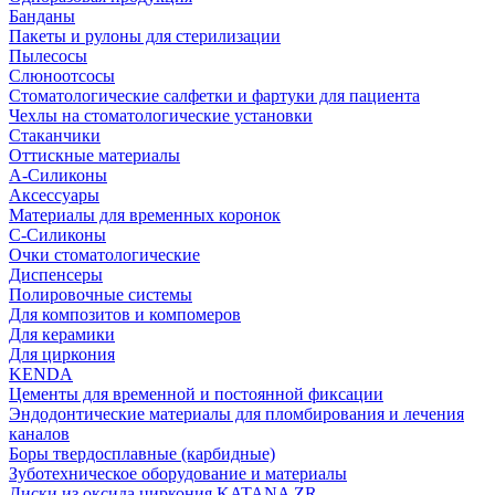
Банданы
Пакеты и рулоны для стерилизации
Пылесосы
Слюноотсосы
Стоматологические салфетки и фартуки для пациента
Чехлы на стоматологические установки
Стаканчики
Оттискные материалы
А-Силиконы
Аксессуары
Материалы для временных коронок
С-Силиконы
Очки стоматологические
Диспенсеры
Полировочные системы
Для композитов и компомеров
Для керамики
Для циркония
KENDA
Цементы для временной и постоянной фиксации
Эндодонтические материалы для пломбирования и лечения
каналов
Боры твердосплавные (карбидные)
Зуботехническое оборудование и материалы
Диски из оксида циркония KATANA ZR