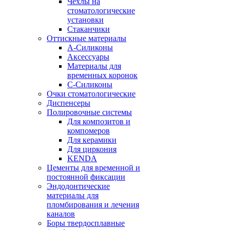
Чехлы на
стоматологические
установки
Стаканчики
Оттискные материалы
А-Силиконы
Аксессуары
Материалы для
временных коронок
С-Силиконы
Очки стоматологические
Диспенсеры
Полировочные системы
Для композитов и
компомеров
Для керамики
Для циркония
KENDA
Цементы для временной и
постоянной фиксации
Эндодонтические
материалы для
пломбирования и лечения
каналов
Боры твердосплавные