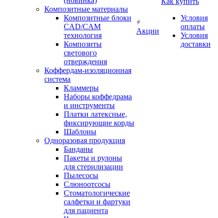
(новинка)
Как купить
Композитные материалы
Композитные блоки
Условия
CAD/СAM
оплаты
Акции
технология
Условия
Композиты
доставки
светового
отверждения
Коффердам-изоляционная
система
Кламмеры
Наборы коффедрама
и инструменты
Платки латексные,
фиксирующие корды
Шаблоны
Одноразовая продукция
Банданы
Пакеты и рулоны
для стерилизации
Пылесосы
Слюноотсосы
Стоматологические
салфетки и фартуки
для пациента