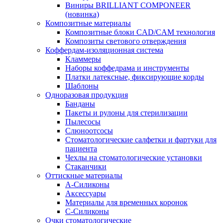
Виниры BRILLIANT COMPONEER
(новинка)
Композитные материалы
Композитные блоки CAD/СAM технология
Композиты светового отверждения
Коффердам-изоляционная система
Кламмеры
Наборы коффедрама и инструменты
Платки латексные, фиксирующие корды
Шаблоны
Одноразовая продукция
Банданы
Пакеты и рулоны для стерилизации
Пылесосы
Слюноотсосы
Стоматологические салфетки и фартуки для
пациента
Чехлы на стоматологические установки
Стаканчики
Оттискные материалы
А-Силиконы
Аксессуары
Материалы для временных коронок
С-Силиконы
Очки стоматологические