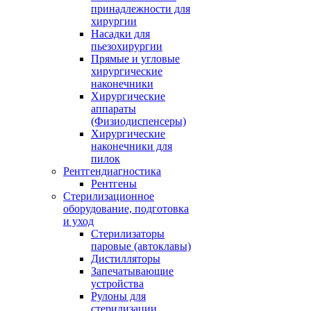
принадлежности для
хирургии
Насадки для
пьезохирургии
Прямые и угловые
хирургические
наконечники
Хирургические
аппараты
(Физиодиспенсеры)
Хирургические
наконечники для
пилок
Рентгендиагностика
Рентгены
Стерилизационное
оборудование, подготовка
и уход
Стерилизаторы
паровые (автоклавы)
Дистилляторы
Запечатывающие
устройства
Рулоны для
стерилизации