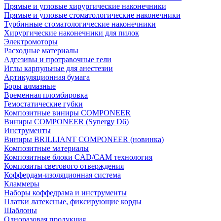
Прямые и угловые хирургические наконечники
Прямые и угловые стоматологические наконечники
Турбинные стоматологические наконечники
Хирургические наконечники для пилок
Электромоторы
Расходные материалы
Адгезивы и протравочные гели
Иглы карпульные для анестезии
Артикуляционная бумага
Боры алмазные
Временная пломбировка
Гемостатические губки
Композитные виниры COMPONEER
Виниры COMPONEER (Synergy D6)
Инструменты
Виниры BRILLIANT COMPONEER (новинка)
Композитные материалы
Композитные блоки CAD/СAM технология
Композиты светового отверждения
Коффердам-изоляционная система
Кламмеры
Наборы коффедрама и инструменты
Платки латексные, фиксирующие корды
Шаблоны
Одноразовая продукция