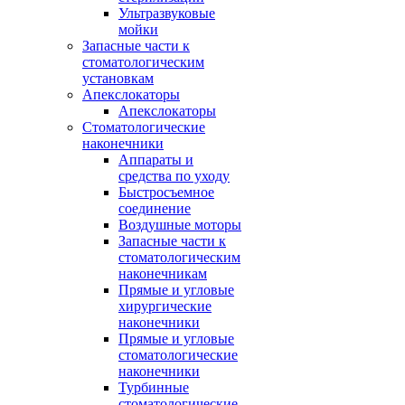
Ультразвуковые
мойки
Запасные части к
стоматологическим
установкам
Апекслокаторы
Апекслокаторы
Стоматологические
наконечники
Аппараты и
средства по уходу
Быстросъемное
соединение
Воздушные моторы
Запасные части к
стоматологическим
наконечникам
Прямые и угловые
хирургические
наконечники
Прямые и угловые
стоматологические
наконечники
Турбинные
стоматологические