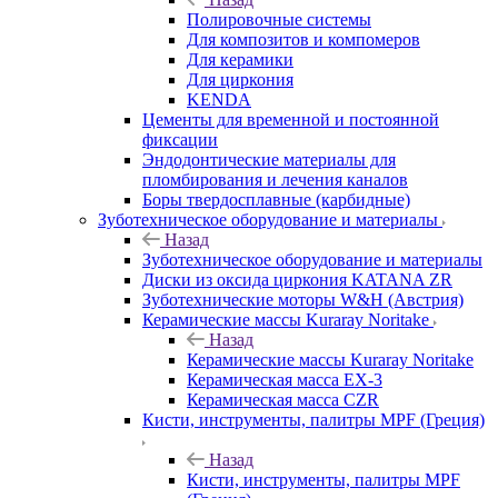
Полировочные системы
Для композитов и компомеров
Для керамики
Для циркония
KENDA
Цементы для временной и постоянной
фиксации
Эндодонтические материалы для
пломбирования и лечения каналов
Боры твердосплавные (карбидные)
Зуботехническое оборудование и материалы
Назад
Зуботехническое оборудование и материалы
Диски из оксида циркония KATANA ZR
Зуботехнические моторы W&H (Австрия)
Керамические массы Kuraray Noritake
Назад
Керамические массы Kuraray Noritake
Керамическая масса EX-3
Керамическая масса CZR
Кисти, инструменты, палитры MPF (Греция)
Назад
Кисти, инструменты, палитры MPF