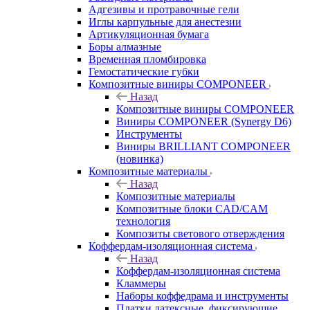
Адгезивы и протравочные гели
Иглы карпульные для анестезии
Артикуляционная бумага
Боры алмазные
Временная пломбировка
Гемостатические губки
Композитные виниры COMPONEER
Назад
Композитные виниры COMPONEER
Виниры COMPONEER (Synergy D6)
Инструменты
Виниры BRILLIANT COMPONEER
(новинка)
Композитные материалы
Назад
Композитные материалы
Композитные блоки CAD/СAM
технология
Композиты светового отверждения
Коффердам-изоляционная система
Назад
Коффердам-изоляционная система
Кламмеры
Наборы коффедрама и инструменты
Платки латексные, фиксирующие