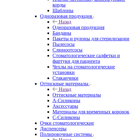
корды
Шаблоны
Одноразовая продукция
Назад
Одноразовая продукция
Банданы
Пакеты и рулоны для стерилизации
Пылесосы
Слюноотсосы
Стоматологические салфетки и
фартуки для пациента
Чехлы на стоматологические
установки
Стаканчики
Оттискные материалы
Назад
Оттискные материалы
А-Силиконы
Аксессуары
Материалы для временных коронок
С-Силиконы
Очки стоматологические
Диспенсеры
Полировочные системы
Назад