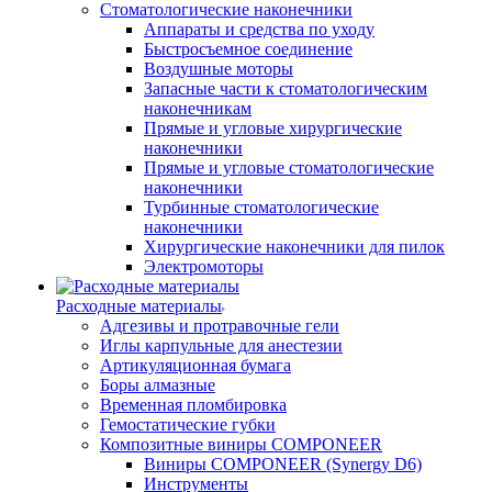
Стоматологические наконечники
Аппараты и средства по уходу
Быстросъемное соединение
Воздушные моторы
Запасные части к стоматологическим
наконечникам
Прямые и угловые хирургические
наконечники
Прямые и угловые стоматологические
наконечники
Турбинные стоматологические
наконечники
Хирургические наконечники для пилок
Электромоторы
Расходные материалы
Адгезивы и протравочные гели
Иглы карпульные для анестезии
Артикуляционная бумага
Боры алмазные
Временная пломбировка
Гемостатические губки
Композитные виниры COMPONEER
Виниры COMPONEER (Synergy D6)
Инструменты