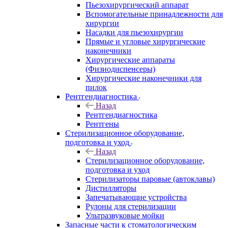
Пьезохирургический аппарат
Вспомогательные принадлежности для
хирургии
Насадки для пьезохирургии
Прямые и угловые хирургические
наконечники
Хирургические аппараты
(Физиодиспенсеры)
Хирургические наконечники для
пилок
Рентгендиагностика
Назад
Рентгендиагностика
Рентгены
Стерилизационное оборудование,
подготовка и уход
Назад
Стерилизационное оборудование,
подготовка и уход
Стерилизаторы паровые (автоклавы)
Дистилляторы
Запечатывающие устройства
Рулоны для стерилизации
Ультразвуковые мойки
Запасные части к стоматологическим