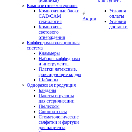
(новинка)
Как купить
Композитные материалы
Композитные блоки
Условия
CAD/СAM
оплаты
Акции
технология
Условия
Композиты
доставки
светового
отверждения
Коффердам-изоляционная
система
Кламмеры
Наборы коффедрама
и инструменты
Платки латексные,
фиксирующие корды
Шаблоны
Одноразовая продукция
Банданы
Пакеты и рулоны
для стерилизации
Пылесосы
Слюноотсосы
Стоматологические
салфетки и фартуки
для пациента