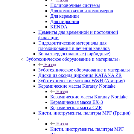
Полировочные системы
Для композитов и компомеров
Для керамики
Для циркония
KENDA
Цементы для временной и постоянной
фиксации
Эндодонтические материалы для
пломбирования и лечения каналов
Боры твердосплавные (карбидные)
Зуботехническое оборудование и материалы
Назад
Зуботехническое оборудование и материалы
Диски из оксида циркония KATANA ZR
Зуботехнические моторы W&H (Австрия)
Керамические массы Kuraray Noritake
Назад
Керамические массы Kuraray Noritake
Керамическая масса EX-3
Керамическая масса CZR
Кисти, инструменты, палитры MPF (Греция)
Назад
Кисти, инструменты, палитры MPF