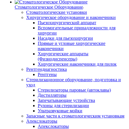
Стоматологическое Оборудование
Стоматологические установки
Хирургическое оборудование и наконечники
Пьезохирургический аппарат
Вспомогательные принадлежности для
хирургии
Насадки для пьезохирургии
Прямые и угловые хирургические
наконечники
Хирургические аппараты
(Физиодиспенсеры)
Хирургические наконечники для пилок
Рентгендиагностика
Рентгены
Стерилизационное оборудование, подготовка и
уход
Стерилизаторы паровые (автоклавы)
Дистилляторы
Запечатывающие устройства
Рулоны для стерилизации
Ультразвуковые мойки
Запасные части к стоматологическим установкам
Апекслокаторы
Апекслокаторы