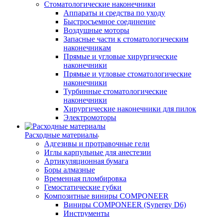
Стоматологические наконечники
Аппараты и средства по уходу
Быстросъемное соединение
Воздушные моторы
Запасные части к стоматологическим
наконечникам
Прямые и угловые хирургические
наконечники
Прямые и угловые стоматологические
наконечники
Турбинные стоматологические
наконечники
Хирургические наконечники для пилок
Электромоторы
Расходные материалы
Адгезивы и протравочные гели
Иглы карпульные для анестезии
Артикуляционная бумага
Боры алмазные
Временная пломбировка
Гемостатические губки
Композитные виниры COMPONEER
Виниры COMPONEER (Synergy D6)
Инструменты