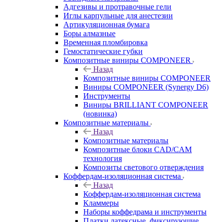
Адгезивы и протравочные гели
Иглы карпульные для анестезии
Артикуляционная бумага
Боры алмазные
Временная пломбировка
Гемостатические губки
Композитные виниры COMPONEER
Назад
Композитные виниры COMPONEER
Виниры COMPONEER (Synergy D6)
Инструменты
Виниры BRILLIANT COMPONEER
(новинка)
Композитные материалы
Назад
Композитные материалы
Композитные блоки CAD/СAM
технология
Композиты светового отверждения
Коффердам-изоляционная система
Назад
Коффердам-изоляционная система
Кламмеры
Наборы коффедрама и инструменты
Платки латексные, фиксирующие