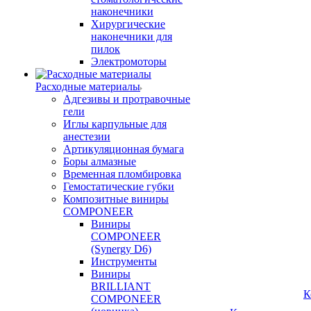
наконечники
Хирургические
наконечники для
пилок
Электромоторы
Расходные материалы
Адгезивы и протравочные
гели
Иглы карпульные для
анестезии
Артикуляционная бумага
Боры алмазные
Временная пломбировка
Гемостатические губки
Композитные виниры
COMPONEER
Виниры
COMPONEER
(Synergy D6)
Инструменты
Виниры
BRILLIANT
К
COMPONEER