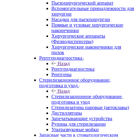
Пьезохирургический аппарат
Вспомогательные принадлежности для
хирургии
Насадки для пьезохирургии
Прямые и угловые хирургические
наконечники
Хирургические аппараты
(Физиодиспенсеры)
Хирургические наконечники для
пилок
Рентгендиагностика
Назад
Рентгендиагностика
Рентгены
Стерилизационное оборудование,
подготовка и уход
Назад
Стерилизационное оборудование,
подготовка и уход
Стерилизаторы паровые (автоклавы)
Дистилляторы
Запечатывающие устройства
Рулоны для стерилизации
Ультразвуковые мойки
Запасные части к стоматологическим