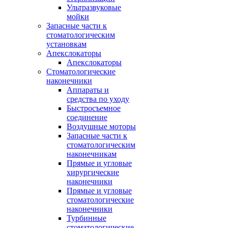
Ультразвуковые
мойки
Запасные части к
стоматологическим
установкам
Апекслокаторы
Апекслокаторы
Стоматологические
наконечники
Аппараты и
средства по уходу
Быстросъемное
соединение
Воздушные моторы
Запасные части к
стоматологическим
наконечникам
Прямые и угловые
хирургические
наконечники
Прямые и угловые
стоматологические
наконечники
Турбинные
стоматологические