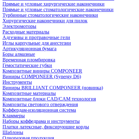
Прямые и угловые хирургические наконечники
Прямые и угловые стоматологические наконечники
Турбинные стоматологические наконечники
Хирургические наконечники для пилок
Электромоторы
Расходные материалы
Адгезивы и протравочные гели
Иглы карпульные для анестезии
Артикуляционная бумага
Боры алмазные
Временная пломбировка
Гемостатические губки
Композитные виниры COMPONEER
Виниры COMPONEER (Synergy D6)
Инструменты
Виниры BRILLIANT COMPONEER (новинка)
Композитные материалы
Композитные блоки CAD/СAM технология
Композиты светового отверждения
Коффердам-изоляционная система
Кламмеры
Наборы коффедрама и инструменты
Платки латексные, фиксирующие корды
Шаблоны
Одноразовая продукция