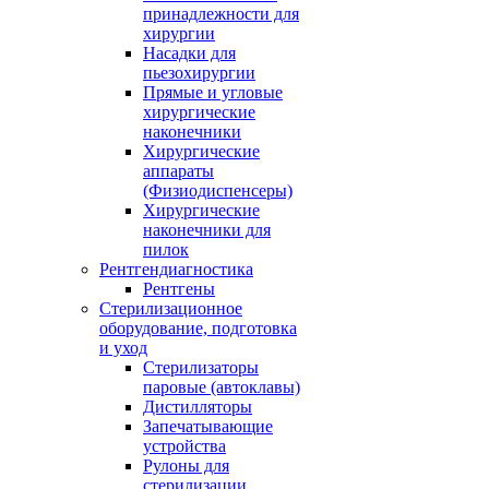
принадлежности для
хирургии
Насадки для
пьезохирургии
Прямые и угловые
хирургические
наконечники
Хирургические
аппараты
(Физиодиспенсеры)
Хирургические
наконечники для
пилок
Рентгендиагностика
Рентгены
Стерилизационное
оборудование, подготовка
и уход
Стерилизаторы
паровые (автоклавы)
Дистилляторы
Запечатывающие
устройства
Рулоны для
стерилизации