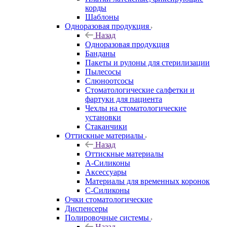
корды
Шаблоны
Одноразовая продукция
Назад
Одноразовая продукция
Банданы
Пакеты и рулоны для стерилизации
Пылесосы
Слюноотсосы
Стоматологические салфетки и
фартуки для пациента
Чехлы на стоматологические
установки
Стаканчики
Оттискные материалы
Назад
Оттискные материалы
А-Силиконы
Аксессуары
Материалы для временных коронок
С-Силиконы
Очки стоматологические
Диспенсеры
Полировочные системы
Назад