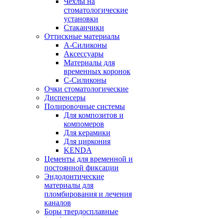
Чехлы на
стоматологические
установки
Стаканчики
Оттискные материалы
А-Силиконы
Аксессуары
Материалы для
временных коронок
С-Силиконы
Очки стоматологические
Диспенсеры
Полировочные системы
Для композитов и
компомеров
Для керамики
Для циркония
KENDA
Цементы для временной и
постоянной фиксации
Эндодонтические
материалы для
пломбирования и лечения
каналов
Боры твердосплавные