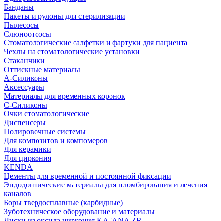
Банданы
Пакеты и рулоны для стерилизации
Пылесосы
Слюноотсосы
Стоматологические салфетки и фартуки для пациента
Чехлы на стоматологические установки
Стаканчики
Оттискные материалы
А-Силиконы
Аксессуары
Материалы для временных коронок
С-Силиконы
Очки стоматологические
Диспенсеры
Полировочные системы
Для композитов и компомеров
Для керамики
Для циркония
KENDA
Цементы для временной и постоянной фиксации
Эндодонтические материалы для пломбирования и лечения
каналов
Боры твердосплавные (карбидные)
Зуботехническое оборудование и материалы
Диски из оксида циркония KATANA ZR