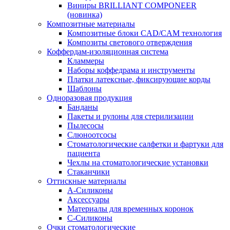
Виниры BRILLIANT COMPONEER
(новинка)
Композитные материалы
Композитные блоки CAD/СAM технология
Композиты светового отверждения
Коффердам-изоляционная система
Кламмеры
Наборы коффедрама и инструменты
Платки латексные, фиксирующие корды
Шаблоны
Одноразовая продукция
Банданы
Пакеты и рулоны для стерилизации
Пылесосы
Слюноотсосы
Стоматологические салфетки и фартуки для
пациента
Чехлы на стоматологические установки
Стаканчики
Оттискные материалы
А-Силиконы
Аксессуары
Материалы для временных коронок
С-Силиконы
Очки стоматологические