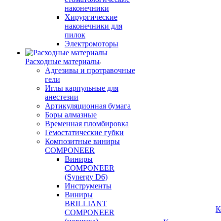
наконечники
Хирургические
наконечники для
пилок
Электромоторы
Расходные материалы
Адгезивы и протравочные
гели
Иглы карпульные для
анестезии
Артикуляционная бумага
Боры алмазные
Временная пломбировка
Гемостатические губки
Композитные виниры
COMPONEER
Виниры
COMPONEER
(Synergy D6)
Инструменты
Виниры
BRILLIANT
К
COMPONEER