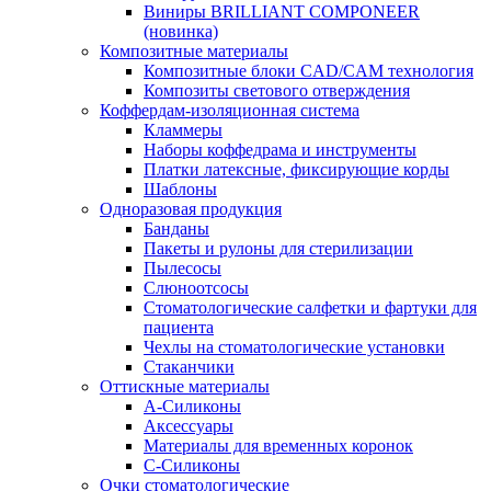
Виниры BRILLIANT COMPONEER
(новинка)
Композитные материалы
Композитные блоки CAD/СAM технология
Композиты светового отверждения
Коффердам-изоляционная система
Кламмеры
Наборы коффедрама и инструменты
Платки латексные, фиксирующие корды
Шаблоны
Одноразовая продукция
Банданы
Пакеты и рулоны для стерилизации
Пылесосы
Слюноотсосы
Стоматологические салфетки и фартуки для
пациента
Чехлы на стоматологические установки
Стаканчики
Оттискные материалы
А-Силиконы
Аксессуары
Материалы для временных коронок
С-Силиконы
Очки стоматологические