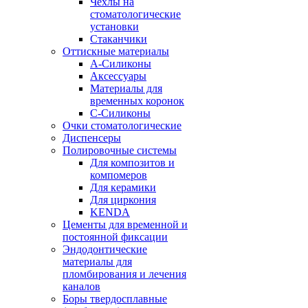
Чехлы на
стоматологические
установки
Стаканчики
Оттискные материалы
А-Силиконы
Аксессуары
Материалы для
временных коронок
С-Силиконы
Очки стоматологические
Диспенсеры
Полировочные системы
Для композитов и
компомеров
Для керамики
Для циркония
KENDA
Цементы для временной и
постоянной фиксации
Эндодонтические
материалы для
пломбирования и лечения
каналов
Боры твердосплавные