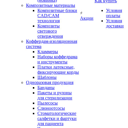
(новинка)
Как купить
Композитные материалы
Композитные блоки
Условия
CAD/СAM
оплаты
Акции
технология
Условия
Композиты
доставки
светового
отверждения
Коффердам-изоляционная
система
Кламмеры
Наборы коффедрама
и инструменты
Платки латексные,
фиксирующие корды
Шаблоны
Одноразовая продукция
Банданы
Пакеты и рулоны
для стерилизации
Пылесосы
Слюноотсосы
Стоматологические
салфетки и фартуки
для пациента