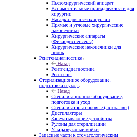
Пьезохирургический аппарат
Вспомогательные принадлежности для
хирургии
Насадки для пьезохирургии
Прямые и угловые хирургические
наконечники
Хирургические аппараты
(Физиодиспенсеры)
Хирургические наконечники для
пилок
Рентгендиагностика
Назад
Рентгендиагностика
Рентгены
Стерилизационное оборудование,
подготовка и уход
Назад
Стерилизационное оборудование,
подготовка и уход
Стерилизаторы паровые (автоклавы)
Дистилляторы
Запечатывающие устройства
Рулоны для стерилизации
Ультразвуковые мойки
Запасные части к стоматологическим