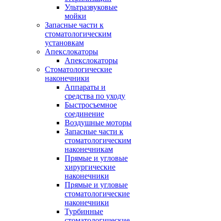
Ультразвуковые
мойки
Запасные части к
стоматологическим
установкам
Апекслокаторы
Апекслокаторы
Стоматологические
наконечники
Аппараты и
средства по уходу
Быстросъемное
соединение
Воздушные моторы
Запасные части к
стоматологическим
наконечникам
Прямые и угловые
хирургические
наконечники
Прямые и угловые
стоматологические
наконечники
Турбинные
стоматологические