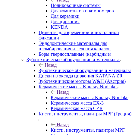
Полировочные системы
Для композитов и компомеров
Для керамики
Для циркония
KENDA
Цементы для временной и постоянной
фиксации
Эндодонтические материалы для
пломбирования и лечения каналов
Боры твердосплавные (карбидные)
Зуботехническое оборудование и материалы
Назад
Зуботехническое оборудование и материалы
Диски из оксида циркония KATANA ZR
Зуботехнические моторы W&H (Австрия)
Керамические массы Kuraray Noritake
Назад
Керамические массы Kuraray Noritake
Керамическая масса EX-3
Керамическая масса CZR
Кисти, инструменты, палитры MPF (Греция)
Назад
Кисти, инструменты, палитры MPF