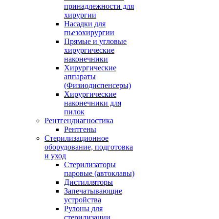
принадлежности для
хирургии
Насадки для
пьезохирургии
Прямые и угловые
хирургические
наконечники
Хирургические
аппараты
(Физиодиспенсеры)
Хирургические
наконечники для
пилок
Рентгендиагностика
Рентгены
Стерилизационное
оборудование, подготовка
и уход
Стерилизаторы
паровые (автоклавы)
Дистилляторы
Запечатывающие
устройства
Рулоны для
стерилизации