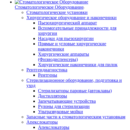
Стоматологическое Оборудование
Стоматологические установки
Хирургическое оборудование и наконечники
Пьезохирургический аппарат
Вспомогательные принадлежности для
хирургии
Насадки для пьезохирургии
Прямые и угловые хирургические
наконечники
Хирургические аппараты
(Физиодиспенсеры)
Хирургические наконечники для пилок
Рентгендиагностика
Рентгены
Стерилизационное оборудование, подготовка и
уход
Стерилизаторы паровые (автоклавы)
Дистилляторы
Запечатывающие устройства
Рулоны для стерилизации
Ультразвуковые мойки
Запасные части к стоматологическим установкам
Апекслокаторы
Апекслокаторы