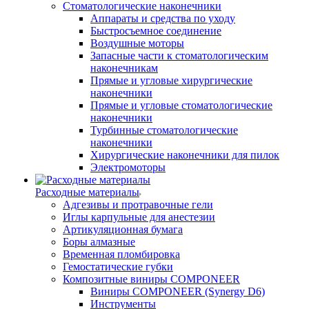
Стоматологические наконечники
Аппараты и средства по уходу
Быстросъемное соединение
Воздушные моторы
Запасные части к стоматологическим
наконечникам
Прямые и угловые хирургические
наконечники
Прямые и угловые стоматологические
наконечники
Турбинные стоматологические
наконечники
Хирургические наконечники для пилок
Электромоторы
Расходные материалы
Адгезивы и протравочные гели
Иглы карпульные для анестезии
Артикуляционная бумага
Боры алмазные
Временная пломбировка
Гемостатические губки
Композитные виниры COMPONEER
Виниры COMPONEER (Synergy D6)
Инструменты