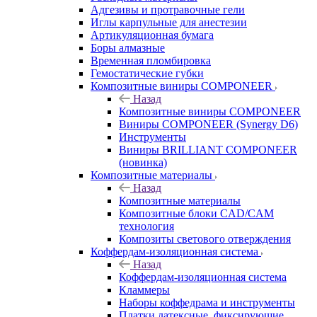
Адгезивы и протравочные гели
Иглы карпульные для анестезии
Артикуляционная бумага
Боры алмазные
Временная пломбировка
Гемостатические губки
Композитные виниры COMPONEER
Назад
Композитные виниры COMPONEER
Виниры COMPONEER (Synergy D6)
Инструменты
Виниры BRILLIANT COMPONEER
(новинка)
Композитные материалы
Назад
Композитные материалы
Композитные блоки CAD/СAM
технология
Композиты светового отверждения
Коффердам-изоляционная система
Назад
Коффердам-изоляционная система
Кламмеры
Наборы коффедрама и инструменты
Платки латексные, фиксирующие