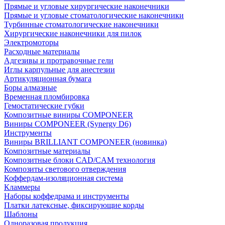
Прямые и угловые хирургические наконечники
Прямые и угловые стоматологические наконечники
Турбинные стоматологические наконечники
Хирургические наконечники для пилок
Электромоторы
Расходные материалы
Адгезивы и протравочные гели
Иглы карпульные для анестезии
Артикуляционная бумага
Боры алмазные
Временная пломбировка
Гемостатические губки
Композитные виниры COMPONEER
Виниры COMPONEER (Synergy D6)
Инструменты
Виниры BRILLIANT COMPONEER (новинка)
Композитные материалы
Композитные блоки CAD/СAM технология
Композиты светового отверждения
Коффердам-изоляционная система
Кламмеры
Наборы коффедрама и инструменты
Платки латексные, фиксирующие корды
Шаблоны
Одноразовая продукция