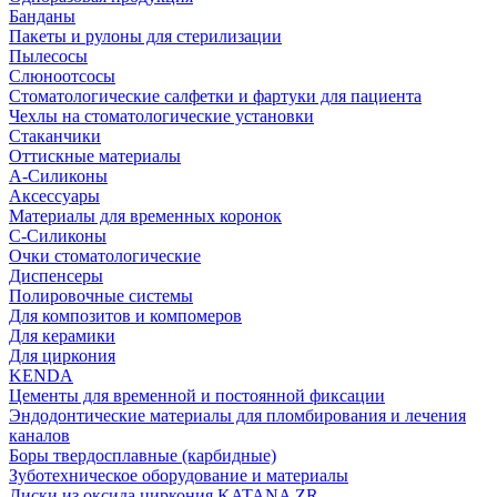
Банданы
Пакеты и рулоны для стерилизации
Пылесосы
Слюноотсосы
Стоматологические салфетки и фартуки для пациента
Чехлы на стоматологические установки
Стаканчики
Оттискные материалы
А-Силиконы
Аксессуары
Материалы для временных коронок
С-Силиконы
Очки стоматологические
Диспенсеры
Полировочные системы
Для композитов и компомеров
Для керамики
Для циркония
KENDA
Цементы для временной и постоянной фиксации
Эндодонтические материалы для пломбирования и лечения
каналов
Боры твердосплавные (карбидные)
Зуботехническое оборудование и материалы
Диски из оксида циркония KATANA ZR