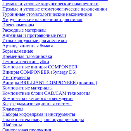
Прямые и угловые хирургические наконечники
Прямые и угловые стоматологические наконечники
Турбинные стоматологические наконечники
Хирургические наконечники для пилок
Электромоторы
Расходные материалы
Адгезивы и протравочные гели
Иглы карпульные для анестезии
Артикуляционная бумага
Боры алмазные
Временная пломбировка
Гемостатические губки
Композитные виниры COMPONEER
Виниры COMPONEER (Synergy D6)
Инструменты
Виниры BRILLIANT COMPONEER (новинка)
Композитные материалы
Композитные блоки CAD/СAM технология
Композиты светового отверждения
Коффердам-изоляционная система
Кламмеры
Наборы коффедрама и инструменты
Платки латексные, фиксирующие корды
Шаблоны
Одноразовая продукция