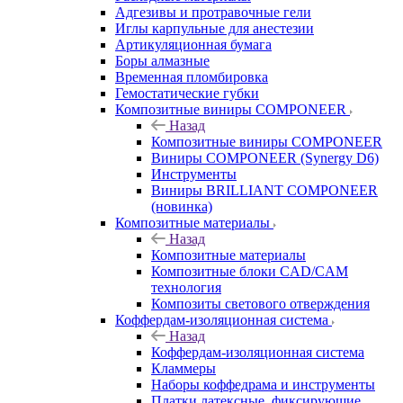
Адгезивы и протравочные гели
Иглы карпульные для анестезии
Артикуляционная бумага
Боры алмазные
Временная пломбировка
Гемостатические губки
Композитные виниры COMPONEER
Назад
Композитные виниры COMPONEER
Виниры COMPONEER (Synergy D6)
Инструменты
Виниры BRILLIANT COMPONEER
(новинка)
Композитные материалы
Назад
Композитные материалы
Композитные блоки CAD/СAM
технология
Композиты светового отверждения
Коффердам-изоляционная система
Назад
Коффердам-изоляционная система
Кламмеры
Наборы коффедрама и инструменты
Платки латексные, фиксирующие