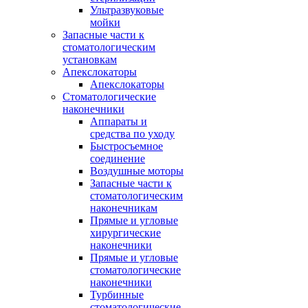
Ультразвуковые
мойки
Запасные части к
стоматологическим
установкам
Апекслокаторы
Апекслокаторы
Стоматологические
наконечники
Аппараты и
средства по уходу
Быстросъемное
соединение
Воздушные моторы
Запасные части к
стоматологическим
наконечникам
Прямые и угловые
хирургические
наконечники
Прямые и угловые
стоматологические
наконечники
Турбинные
стоматологические