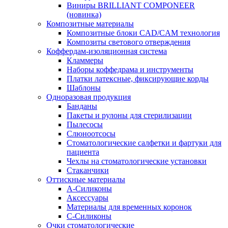
Виниры BRILLIANT COMPONEER
(новинка)
Композитные материалы
Композитные блоки CAD/СAM технология
Композиты светового отверждения
Коффердам-изоляционная система
Кламмеры
Наборы коффедрама и инструменты
Платки латексные, фиксирующие корды
Шаблоны
Одноразовая продукция
Банданы
Пакеты и рулоны для стерилизации
Пылесосы
Слюноотсосы
Стоматологические салфетки и фартуки для
пациента
Чехлы на стоматологические установки
Стаканчики
Оттискные материалы
А-Силиконы
Аксессуары
Материалы для временных коронок
С-Силиконы
Очки стоматологические