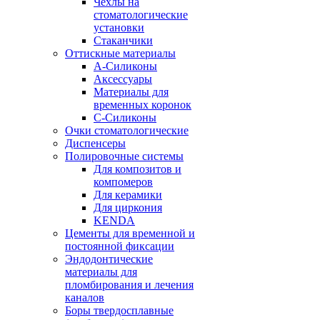
Чехлы на
стоматологические
установки
Стаканчики
Оттискные материалы
А-Силиконы
Аксессуары
Материалы для
временных коронок
С-Силиконы
Очки стоматологические
Диспенсеры
Полировочные системы
Для композитов и
компомеров
Для керамики
Для циркония
KENDA
Цементы для временной и
постоянной фиксации
Эндодонтические
материалы для
пломбирования и лечения
каналов
Боры твердосплавные