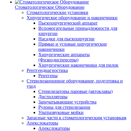
Стоматологическое Оборудование
Стоматологические установки
Хирургическое оборудование и наконечники
Пьезохирургический аппарат
Вспомогательные принадлежности для
хирургии
Насадки для пьезохирургии
Прямые и угловые хирургические
наконечники
Хирургические аппараты
(Физиодиспенсеры)
Хирургические наконечники для пилок
Рентгендиагностика
Рентгены
Стерилизационное оборудование, подготовка и
уход
Стерилизаторы паровые (автоклавы)
Дистилляторы
Запечатывающие устройства
Рулоны для стерилизации
Ультразвуковые мойки
Запасные части к стоматологическим установкам
Апекслокаторы
Апекслокаторы