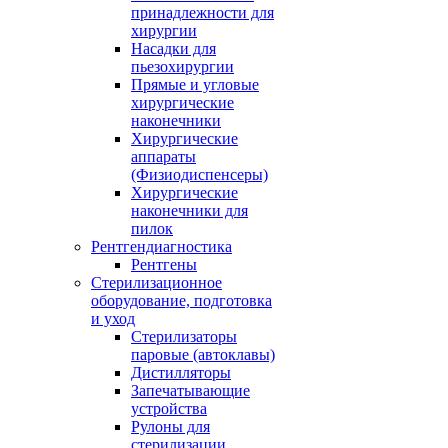
принадлежности для
хирургии
Насадки для
пьезохирургии
Прямые и угловые
хирургические
наконечники
Хирургические
аппараты
(Физиодиспенсеры)
Хирургические
наконечники для
пилок
Рентгендиагностика
Рентгены
Стерилизационное
оборудование, подготовка
и уход
Стерилизаторы
паровые (автоклавы)
Дистилляторы
Запечатывающие
устройства
Рулоны для
стерилизации