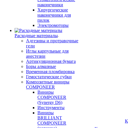
наконечники
Хирургические
наконечники для
пилок
Электромоторы
Расходные материалы
Адгезивы и протравочные
гели
Иглы карпульные для
анестезии
Артикуляционная бумага
Боры алмазные
Временная пломбировка
Гемостатические губки
Композитные виниры
COMPONEER
Виниры
COMPONEER
(Synergy D6)
Инструменты
Виниры
BRILLIANT
К
COMPONEER