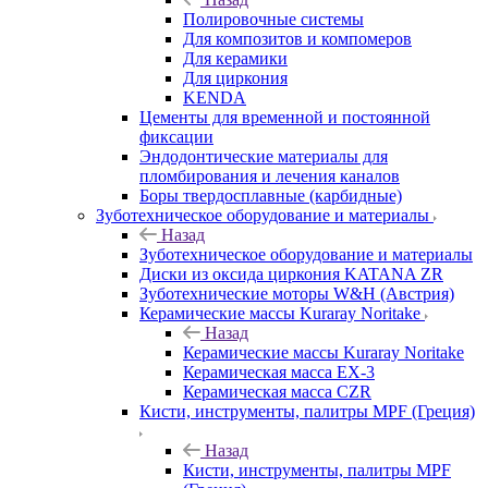
Полировочные системы
Для композитов и компомеров
Для керамики
Для циркония
KENDA
Цементы для временной и постоянной
фиксации
Эндодонтические материалы для
пломбирования и лечения каналов
Боры твердосплавные (карбидные)
Зуботехническое оборудование и материалы
Назад
Зуботехническое оборудование и материалы
Диски из оксида циркония KATANA ZR
Зуботехнические моторы W&H (Австрия)
Керамические массы Kuraray Noritake
Назад
Керамические массы Kuraray Noritake
Керамическая масса EX-3
Керамическая масса CZR
Кисти, инструменты, палитры MPF (Греция)
Назад
Кисти, инструменты, палитры MPF