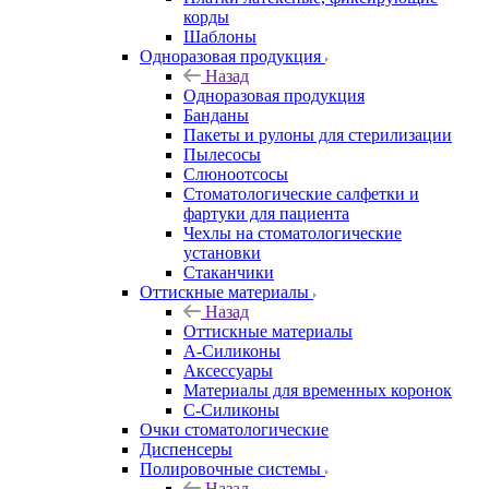
корды
Шаблоны
Одноразовая продукция
Назад
Одноразовая продукция
Банданы
Пакеты и рулоны для стерилизации
Пылесосы
Слюноотсосы
Стоматологические салфетки и
фартуки для пациента
Чехлы на стоматологические
установки
Стаканчики
Оттискные материалы
Назад
Оттискные материалы
А-Силиконы
Аксессуары
Материалы для временных коронок
С-Силиконы
Очки стоматологические
Диспенсеры
Полировочные системы
Назад