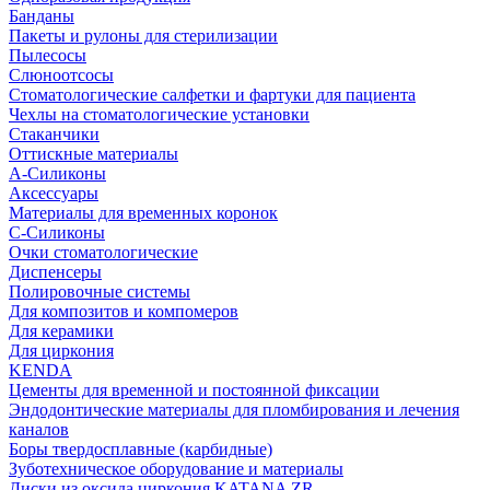
Банданы
Пакеты и рулоны для стерилизации
Пылесосы
Слюноотсосы
Стоматологические салфетки и фартуки для пациента
Чехлы на стоматологические установки
Стаканчики
Оттискные материалы
А-Силиконы
Аксессуары
Материалы для временных коронок
С-Силиконы
Очки стоматологические
Диспенсеры
Полировочные системы
Для композитов и компомеров
Для керамики
Для циркония
KENDA
Цементы для временной и постоянной фиксации
Эндодонтические материалы для пломбирования и лечения
каналов
Боры твердосплавные (карбидные)
Зуботехническое оборудование и материалы
Диски из оксида циркония KATANA ZR