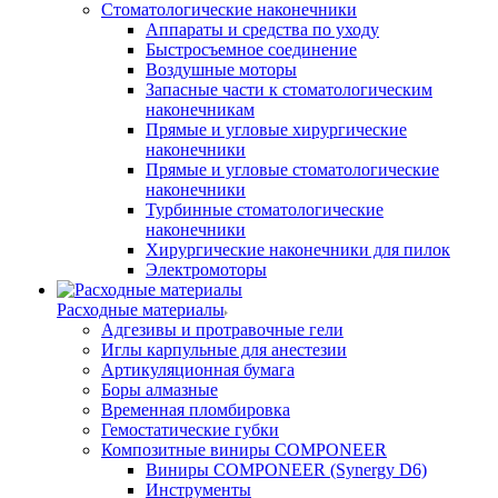
Стоматологические наконечники
Аппараты и средства по уходу
Быстросъемное соединение
Воздушные моторы
Запасные части к стоматологическим
наконечникам
Прямые и угловые хирургические
наконечники
Прямые и угловые стоматологические
наконечники
Турбинные стоматологические
наконечники
Хирургические наконечники для пилок
Электромоторы
Расходные материалы
Адгезивы и протравочные гели
Иглы карпульные для анестезии
Артикуляционная бумага
Боры алмазные
Временная пломбировка
Гемостатические губки
Композитные виниры COMPONEER
Виниры COMPONEER (Synergy D6)
Инструменты