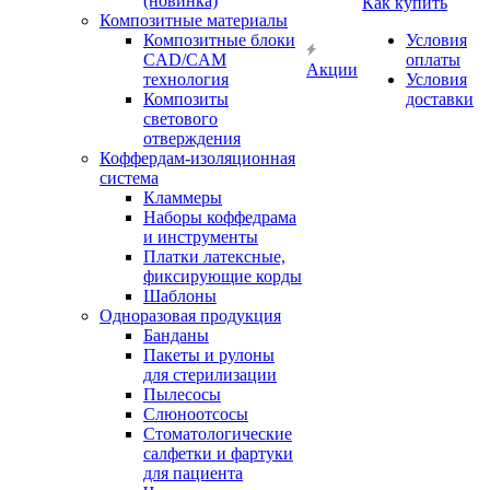
(новинка)
Как купить
Композитные материалы
Композитные блоки
Условия
CAD/СAM
оплаты
Акции
технология
Условия
Композиты
доставки
светового
отверждения
Коффердам-изоляционная
система
Кламмеры
Наборы коффедрама
и инструменты
Платки латексные,
фиксирующие корды
Шаблоны
Одноразовая продукция
Банданы
Пакеты и рулоны
для стерилизации
Пылесосы
Слюноотсосы
Стоматологические
салфетки и фартуки
для пациента