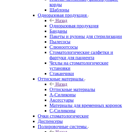
корды
Шаблоны
Одноразовая продукция
Назад
Одноразовая продукция
Банданы
Пакеты и рулоны для стерилизации
Пылесосы
Слюноотсосы
Стоматологические салфетки и
фартуки для пациента
Чехлы на стоматологические
установки
Стаканчики
Оттискные материалы
Назад
Оттискные материалы
А-Силиконы
Аксессуары
Материалы для временных коронок
С-Силиконы
Очки стоматологические
Диспенсеры
Полировочные системы
Назад