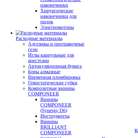
наконечники
Хирургические
наконечники для
пилок
Электромоторы
Расходные материалы
Адгезивы и протравочные
гели
Иглы карпульные для
анестезии
Артикуляционная бумага
Боры алмазные
Временная пломбировка
Гемостатические губки
Композитные виниры
COMPONEER
Виниры
COMPONEER
(Synergy D6)
Инструменты
Виниры
BRILLIANT
К
COMPONEER