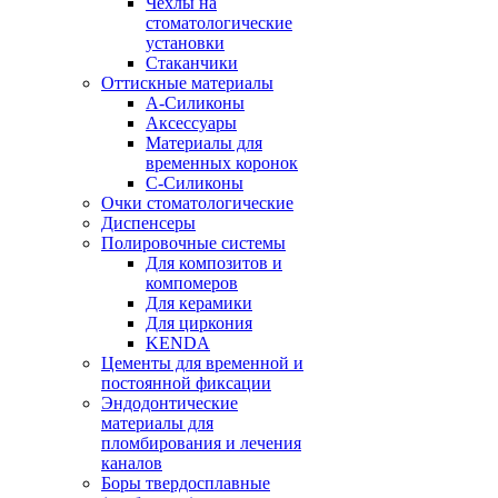
Чехлы на
стоматологические
установки
Стаканчики
Оттискные материалы
А-Силиконы
Аксессуары
Материалы для
временных коронок
С-Силиконы
Очки стоматологические
Диспенсеры
Полировочные системы
Для композитов и
компомеров
Для керамики
Для циркония
KENDA
Цементы для временной и
постоянной фиксации
Эндодонтические
материалы для
пломбирования и лечения
каналов
Боры твердосплавные