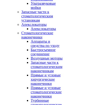
Ультразвуковые
мойки
Запасные части к
стоматологическим
установкам
Апекслокаторы
Апекслокаторы
Стоматологические
наконечники
Аппараты и
средства по уходу
Быстросъемное
соединение
Воздушные моторы
Запасные части к
стоматологическим
наконечникам
Прямые и угловые
хирургические
наконечники
Прямые и угловые
стоматологические
наконечники
Турбинные
стоматологические