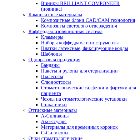
Виниры BRILLIANT COMPONEER
(новинка)
Композитные материалы
Композитные блоки CAD/СAM технология
Композиты светового отверждения
Коффердам-изоляционная система
Кламмеры
Наборы коффедрама и инструменты
Платки латексные, фиксирующие корды
Шаблоны
Одноразовая продукция
Банданы
Пакеты и рулоны для стерилизации
Пылесосы
Слюноотсосы
Стоматологические салфетки и фартуки для
пациента
Чехлы на стоматологические установки
Стаканчики
Оттискные материалы
А-Силиконы
Аксессуары
Материалы для временных коронок
С-Силиконы
Очки стоматологические