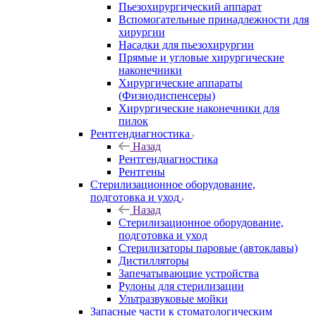
Пьезохирургический аппарат
Вспомогательные принадлежности для
хирургии
Насадки для пьезохирургии
Прямые и угловые хирургические
наконечники
Хирургические аппараты
(Физиодиспенсеры)
Хирургические наконечники для
пилок
Рентгендиагностика
Назад
Рентгендиагностика
Рентгены
Стерилизационное оборудование,
подготовка и уход
Назад
Стерилизационное оборудование,
подготовка и уход
Стерилизаторы паровые (автоклавы)
Дистилляторы
Запечатывающие устройства
Рулоны для стерилизации
Ультразвуковые мойки
Запасные части к стоматологическим