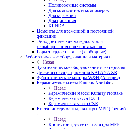
Полировочные системы
Для композитов и компомеров
Для керамики
Для циркония
KENDA
Цементы для временной и постоянной
фиксации
Эндодонтические материалы для
пломбирования и лечения каналов
Боры твердосплавные (карбидные)
Зуботехническое оборудование и материалы
Назад
Зуботехническое оборудование и материалы
Диски из оксида циркония KATANA ZR
Зуботехнические моторы W&H (Австрия)
Керамические массы Kuraray Noritake
Назад
Керамические массы Kuraray Noritake
Керамическая масса EX-3
Керамическая масса CZR
Кисти, инструменты, палитры MPF (Греция)
Назад
Кисти, инструменты, палитры MPF