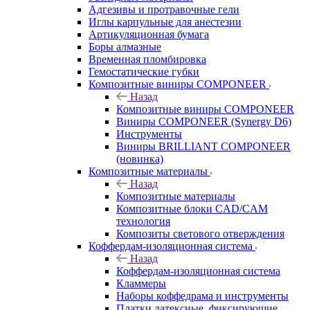
Адгезивы и протравочные гели
Иглы карпульные для анестезии
Артикуляционная бумага
Боры алмазные
Временная пломбировка
Гемостатические губки
Композитные виниры COMPONEER
Назад
Композитные виниры COMPONEER
Виниры COMPONEER (Synergy D6)
Инструменты
Виниры BRILLIANT COMPONEER
(новинка)
Композитные материалы
Назад
Композитные материалы
Композитные блоки CAD/СAM
технология
Композиты светового отверждения
Коффердам-изоляционная система
Назад
Коффердам-изоляционная система
Кламмеры
Наборы коффедрама и инструменты
Платки латексные, фиксирующие