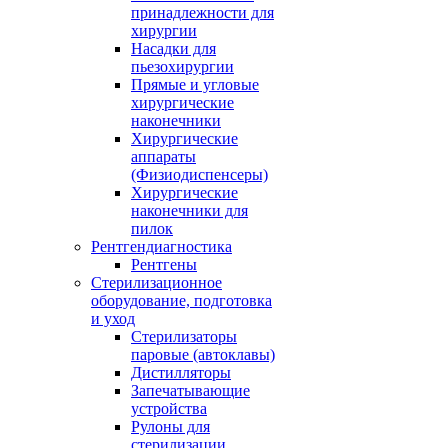
принадлежности для
хирургии
Насадки для
пьезохирургии
Прямые и угловые
хирургические
наконечники
Хирургические
аппараты
(Физиодиспенсеры)
Хирургические
наконечники для
пилок
Рентгендиагностика
Рентгены
Стерилизационное
оборудование, подготовка
и уход
Стерилизаторы
паровые (автоклавы)
Дистилляторы
Запечатывающие
устройства
Рулоны для
стерилизации