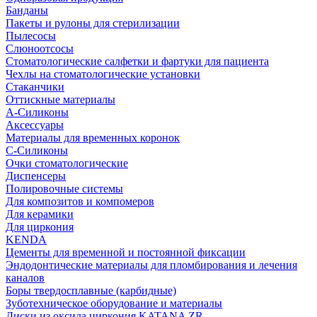
Банданы
Пакеты и рулоны для стерилизации
Пылесосы
Слюноотсосы
Стоматологические салфетки и фартуки для пациента
Чехлы на стоматологические установки
Стаканчики
Оттискные материалы
А-Силиконы
Аксессуары
Материалы для временных коронок
С-Силиконы
Очки стоматологические
Диспенсеры
Полировочные системы
Для композитов и компомеров
Для керамики
Для циркония
KENDA
Цементы для временной и постоянной фиксации
Эндодонтические материалы для пломбирования и лечения
каналов
Боры твердосплавные (карбидные)
Зуботехническое оборудование и материалы
Диски из оксида циркония KATANA ZR