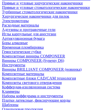
Прямые и угловые хирургические наконечники
Прямые и угловые стоматологические наконечники
Турбинные стоматологические наконечники
Хирургические наконечники для пилок
Электромоторы
Расходные материалы
Адгезивы и протравочные гели
Иглы карпульные для анестезии
Артикуляционная бумага
Боры алмазные
Временная пломбировка
Гемостатические губки
Композитные виниры COMPONEER
Виниры COMPONEER (Synergy D6)
Инструменты
Виниры BRILLIANT COMPONEER (новинка)
Композитные материалы
Композитные блоки CAD/СAM технология
Композиты светового отверждения
Коффердам-изоляционная система
Кламмеры
Наборы коффедрама и инструменты
Платки латексные, фиксирующие корды
Шаблоны
Одноразовая продукция