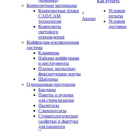
(новинка)
Как купить
Композитные материалы
Композитные блоки
Условия
CAD/СAM
оплаты
Акции
технология
Условия
Композиты
доставки
светового
отверждения
Коффердам-изоляционная
система
Кламмеры
Наборы коффедрама
и инструменты
Платки латексные,
фиксирующие корды
Шаблоны
Одноразовая продукция
Банданы
Пакеты и рулоны
для стерилизации
Пылесосы
Слюноотсосы
Стоматологические
салфетки и фартуки
для пациента