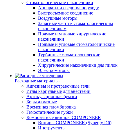
Стоматологические наконечники
Аппараты и средства по уходу
Быстросъемное соединение
Воздушные моторы
Запасные части к стоматологическим
наконечникам
Прямые и угловые хирургические
наконечники
Прямые и угловые стоматологические
наконечники
Турбинные стоматологические
наконечники
Хирургические наконечники для пилок
Электромоторы
Расходные материалы
Адгезивы и протравочные гели
Иглы карпульные для анестезии
Артикуляционная бумага
Боры алмазные
Временная пломбировка
Гемостатические губки
Композитные виниры COMPONEER
Виниры COMPONEER (Synergy D6)
Инструменты