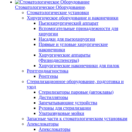
Стоматологическое Оборудование
Стоматологические установки
Хирургическое оборудование и наконечники
Пьезохирургический аппарат
Вспомогательные принадлежности для
хирургии
Насадки для пьезохирургии
Прямые и угловые хирургические
наконечники
Хирургические аппараты
(Физиодиспенсеры)
Хирургические наконечники для пилок
Рентгендиагностика
Рентгены
Стерилизационное оборудование, подготовка и
уход
Стерилизаторы паровые (автоклавы)
Дистилляторы
Запечатывающие устройства
Рулоны для стерилизации
Ультразвуковые мойки
Запасные части к стоматологическим установкам
Апекслокаторы
Апекслокаторы