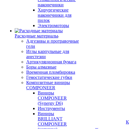
наконечники
Хирургические
наконечники для
пилок
Электромоторы
Расходные материалы
Адгезивы и протравочные
гели
Иглы карпульные для
анестезии
Артикуляционная бумага
Боры алмазные
Временная пломбировка
Гемостатические губки
Композитные виниры
COMPONEER
Виниры
COMPONEER
(Synergy D6)
Инструменты
Виниры
BRILLIANT
К
COMPONEER