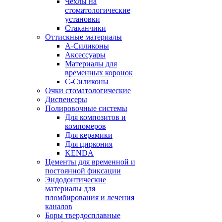
Чехлы на
стоматологические
установки
Стаканчики
Оттискные материалы
А-Силиконы
Аксессуары
Материалы для
временных коронок
С-Силиконы
Очки стоматологические
Диспенсеры
Полировочные системы
Для композитов и
компомеров
Для керамики
Для циркония
KENDA
Цементы для временной и
постоянной фиксации
Эндодонтические
материалы для
пломбирования и лечения
каналов
Боры твердосплавные