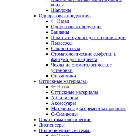
корды
Шаблоны
Одноразовая продукция
Назад
Одноразовая продукция
Банданы
Пакеты и рулоны для стерилизации
Пылесосы
Слюноотсосы
Стоматологические салфетки и
фартуки для пациента
Чехлы на стоматологические
установки
Стаканчики
Оттискные материалы
Назад
Оттискные материалы
А-Силиконы
Аксессуары
Материалы для временных коронок
С-Силиконы
Очки стоматологические
Диспенсеры
Полировочные системы
Назад