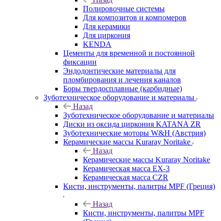
Полировочные системы
Для композитов и компомеров
Для керамики
Для циркония
KENDA
Цементы для временной и постоянной
фиксации
Эндодонтические материалы для
пломбирования и лечения каналов
Боры твердосплавные (карбидные)
Зуботехническое оборудование и материалы
Назад
Зуботехническое оборудование и материалы
Диски из оксида циркония KATANA ZR
Зуботехнические моторы W&H (Австрия)
Керамические массы Kuraray Noritake
Назад
Керамические массы Kuraray Noritake
Керамическая масса EX-3
Керамическая масса CZR
Кисти, инструменты, палитры MPF (Греция)
Назад
Кисти, инструменты, палитры MPF