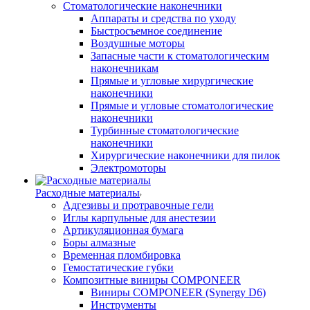
Стоматологические наконечники
Аппараты и средства по уходу
Быстросъемное соединение
Воздушные моторы
Запасные части к стоматологическим
наконечникам
Прямые и угловые хирургические
наконечники
Прямые и угловые стоматологические
наконечники
Турбинные стоматологические
наконечники
Хирургические наконечники для пилок
Электромоторы
Расходные материалы
Адгезивы и протравочные гели
Иглы карпульные для анестезии
Артикуляционная бумага
Боры алмазные
Временная пломбировка
Гемостатические губки
Композитные виниры COMPONEER
Виниры COMPONEER (Synergy D6)
Инструменты