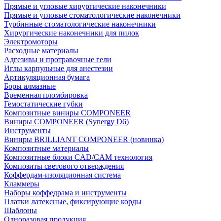
Прямые и угловые хирургические наконечники
Прямые и угловые стоматологические наконечники
Турбинные стоматологические наконечники
Хирургические наконечники для пилок
Электромоторы
Расходные материалы
Адгезивы и протравочные гели
Иглы карпульные для анестезии
Артикуляционная бумага
Боры алмазные
Временная пломбировка
Гемостатические губки
Композитные виниры COMPONEER
Виниры COMPONEER (Synergy D6)
Инструменты
Виниры BRILLIANT COMPONEER (новинка)
Композитные материалы
Композитные блоки CAD/СAM технология
Композиты светового отверждения
Коффердам-изоляционная система
Кламмеры
Наборы коффедрама и инструменты
Платки латексные, фиксирующие корды
Шаблоны
Одноразовая продукция