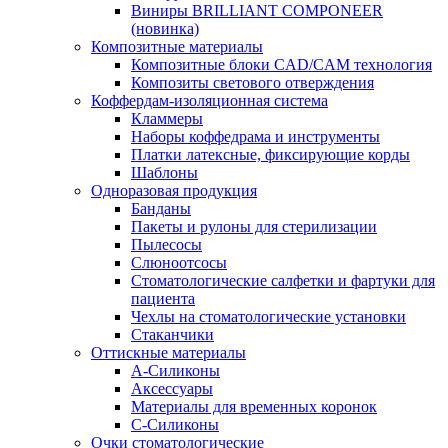
Виниры BRILLIANT COMPONEER
(новинка)
Композитные материалы
Композитные блоки CAD/СAM технология
Композиты светового отверждения
Коффердам-изоляционная система
Кламмеры
Наборы коффедрама и инструменты
Платки латексные, фиксирующие корды
Шаблоны
Одноразовая продукция
Банданы
Пакеты и рулоны для стерилизации
Пылесосы
Слюноотсосы
Стоматологические салфетки и фартуки для
пациента
Чехлы на стоматологические установки
Стаканчики
Оттискные материалы
А-Силиконы
Аксессуары
Материалы для временных коронок
С-Силиконы
Очки стоматологические