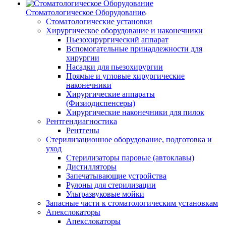
Стоматологическое Оборудование
Стоматологические установки
Хирургическое оборудование и наконечники
Пьезохирургический аппарат
Вспомогательные принадлежности для
хирургии
Насадки для пьезохирургии
Прямые и угловые хирургические
наконечники
Хирургические аппараты
(Физиодиспенсеры)
Хирургические наконечники для пилок
Рентгендиагностика
Рентгены
Стерилизационное оборудование, подготовка и
уход
Стерилизаторы паровые (автоклавы)
Дистилляторы
Запечатывающие устройства
Рулоны для стерилизации
Ультразвуковые мойки
Запасные части к стоматологическим установкам
Апекслокаторы
Апекслокаторы