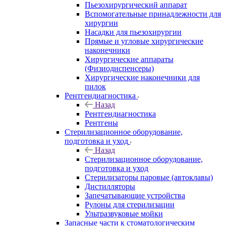
Пьезохирургический аппарат
Вспомогательные принадлежности для
хирургии
Насадки для пьезохирургии
Прямые и угловые хирургические
наконечники
Хирургические аппараты
(Физиодиспенсеры)
Хирургические наконечники для
пилок
Рентгендиагностика
Назад
Рентгендиагностика
Рентгены
Стерилизационное оборудование,
подготовка и уход
Назад
Стерилизационное оборудование,
подготовка и уход
Стерилизаторы паровые (автоклавы)
Дистилляторы
Запечатывающие устройства
Рулоны для стерилизации
Ультразвуковые мойки
Запасные части к стоматологическим