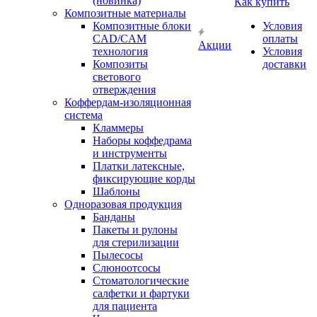
(новинка)
Как купить
Композитные материалы
Композитные блоки
Условия
CAD/СAM
оплаты
Акции
технология
Условия
Композиты
доставки
светового
отверждения
Коффердам-изоляционная
система
Кламмеры
Наборы коффедрама
и инструменты
Платки латексные,
фиксирующие корды
Шаблоны
Одноразовая продукция
Банданы
Пакеты и рулоны
для стерилизации
Пылесосы
Слюноотсосы
Стоматологические
салфетки и фартуки
для пациента