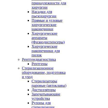
принадлежности для
хирургии
Насадки для
пьезохирургии
Прямые и угловые
хирургические
наконечники
Хирургические
аппараты
(Физиодиспенсеры)
Хирургические
наконечники для
пилок
Рентгендиагностика
Рентгены
Стерилизационное
оборудование, подготовка
и уход
Стерилизаторы
паровые (автоклавы)
Дистилляторы
Запечатывающие
устройства
Рулоны для
стерилизации