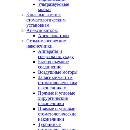
Ультразвуковые
мойки
Запасные части к
стоматологическим
установкам
Апекслокаторы
Апекслокаторы
Стоматологические
наконечники
Аппараты и
средства по уходу
Быстросъемное
соединение
Воздушные моторы
Запасные части к
стоматологическим
наконечникам
Прямые и угловые
хирургические
наконечники
Прямые и угловые
стоматологические
наконечники
Турбинные
стоматологические