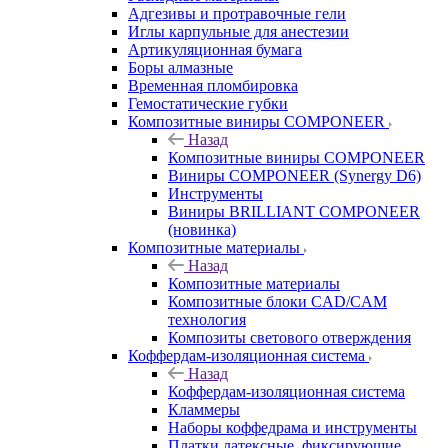
Адгезивы и протравочные гели
Иглы карпульные для анестезии
Артикуляционная бумага
Боры алмазные
Временная пломбировка
Гемостатические губки
Композитные виниры COMPONEER
Назад
Композитные виниры COMPONEER
Виниры COMPONEER (Synergy D6)
Инструменты
Виниры BRILLIANT COMPONEER
(новинка)
Композитные материалы
Назад
Композитные материалы
Композитные блоки CAD/СAM
технология
Композиты светового отверждения
Коффердам-изоляционная система
Назад
Коффердам-изоляционная система
Кламмеры
Наборы коффедрама и инструменты
Платки латексные, фиксирующие