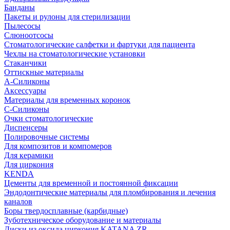
Банданы
Пакеты и рулоны для стерилизации
Пылесосы
Слюноотсосы
Стоматологические салфетки и фартуки для пациента
Чехлы на стоматологические установки
Стаканчики
Оттискные материалы
А-Силиконы
Аксессуары
Материалы для временных коронок
С-Силиконы
Очки стоматологические
Диспенсеры
Полировочные системы
Для композитов и компомеров
Для керамики
Для циркония
KENDA
Цементы для временной и постоянной фиксации
Эндодонтические материалы для пломбирования и лечения
каналов
Боры твердосплавные (карбидные)
Зуботехническое оборудование и материалы
Диски из оксида циркония KATANA ZR